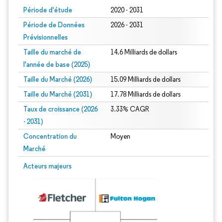
Période d'étude
2020 - 2031
Période de Données
2026 - 2031
Prévisionnelles
Taille du marché de
14.6 Milliards de dollars
l'année de base (2025)
Taille du Marché (2026)
15.09 Milliards de dollars
Taille du Marché (2031)
17.78 Milliards de dollars
Taux de croissance (2026
3.33% CAGR
- 2031)
Concentration du
Moyen
Marché
Image © Mordor Intelligence. La réutilisation nécessite une attribution sous CC 
Acteurs majeurs