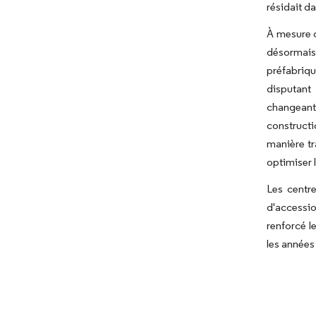
résidait d
À mesure q
désormais
préfabriqu
disputant
changeante
constructi
manière tr
optimiser 
Les centr
d'accessio
renforcé l
les années 