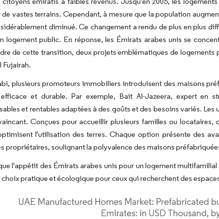
 citoyens émiratis à faibles revenus. Jusqu'en 2005, les logements 
r de vastes terrains. Cependant, à mesure que la population augmentait
nsidérablement diminué. Ce changement a rendu de plus en plus diffic
n logement public. En réponse, les Émirats arabes unis se concent
dre de cette transition, deux projets emblématiques de logements pu
 Fujairah.
i, plusieurs promoteurs immobiliers introduisent des maisons préfa
efficace et durable. Par exemple, Bait Al-Jazeera, expert en
sables et rentables adaptées à des goûts et des besoins variés. Les
aincant. Conçues pour accueillir plusieurs familles ou locataires
optimisent l'utilisation des terres. Chaque option présente des av
s propriétaires, soulignant la polyvalence des maisons préfabriquée
ue l'appétit des Émirats arabes unis pour un logement multifamilia
hoix pratique et écologique pour ceux qui recherchent des espaces