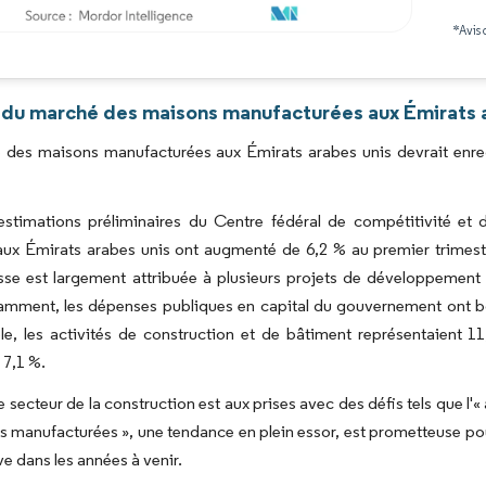
*Avis 
Image © Mordor Intelligence. La réutilisation nécessite une attribution sous CC BY 4.0
 du marché des maisons manufacturées aux Émirats a
 des maisons manufacturées aux Émirats arabes unis devrait enre
estimations préliminaires du Centre fédéral de compétitivité et d
aux Émirats arabes unis ont augmenté de 6,2 % au premier trimest
sse est largement attribuée à plusieurs projets de développement
mment, les dépenses publiques en capital du gouvernement ont bon
le, les activités de construction et de bâtiment représentaient 11
 7,1 %.
e secteur de la construction est aux prises avec des défis tels que l'« a
 manufacturées », une tendance en plein essor, est prometteuse pour
ve dans les années à venir.