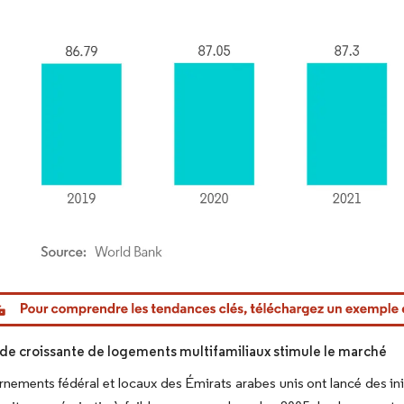
or Intelligence. La réutilisation nécessite une attribution sous CC BY 4.0.
e croissante de logements multifamiliaux stimule le marché
nements fédéral et locaux des Émirats arabes unis ont lancé des ini