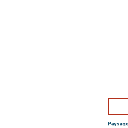
Image © Mord
Paysage