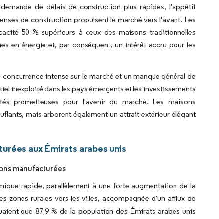
a demande de délais de construction plus rapides, l'appétit
nses de construction propulsent le marché vers l'avant. Les
cacité 50 % supérieurs à ceux des maisons traditionnelles
s en énergie et, par conséquent, un intérêt accru pour les
e concurrence intense sur le marché et un manque général de
tiel inexploité dans les pays émergents et les investissements
ités prometteuses pour l'avenir du marché. Les maisons
flants, mais arborent également un attrait extérieur élégant
urées aux Émirats arabes unis
isons manufacturées
ique rapide, parallèlement à une forte augmentation de la
des zones rurales vers les villes, accompagnée d'un afflux de
aient que 87,9 % de la population des Émirats arabes unis