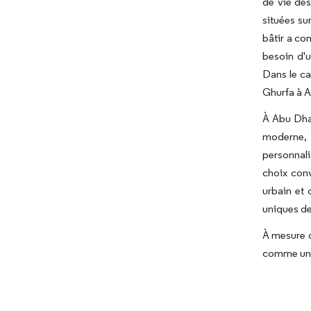
de vie des
situées su
bâtir a co
besoin d'u
Dans le ca
Ghurfa à Al
À Abu Dhab
moderne, 
personnali
choix conv
urbain et 
uniques de
À mesure q
comme un c