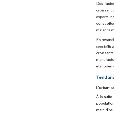
Des facteu
croissant 
experts n
construite
maisons m
En revanch
sensibilis
croissant
manufactur
et modern
Tendanc
L'urbanis
À la suit
population
main-d'œu