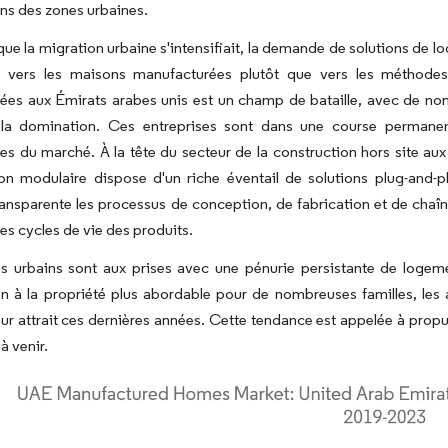
ans des zones urbaines.
ue la migration urbaine s'intensifiait, la demande de solutions de 
 vers les maisons manufacturées plutôt que vers les méthodes
ées aux Émirats arabes unis est un champ de bataille, avec de nom
 la domination. Ces entreprises sont dans une course permanen
s du marché. À la tête du secteur de la construction hors site au
on modulaire dispose d'un riche éventail de solutions plug-and-pla
ansparente les processus de conception, de fabrication et de chaî
les cycles de vie des produits.
es urbains sont aux prises avec une pénurie persistante de logem
n à la propriété plus abordable pour de nombreuses familles, les a
eur attrait ces dernières années. Cette tendance est appelée à pro
à venir.