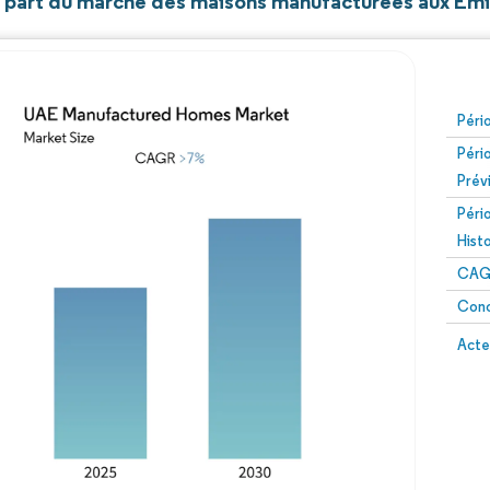
et part du marché des maisons manufacturées aux Émi
Péri
Péri
Prév
Péri
Hist
CAG
Conc
Acte