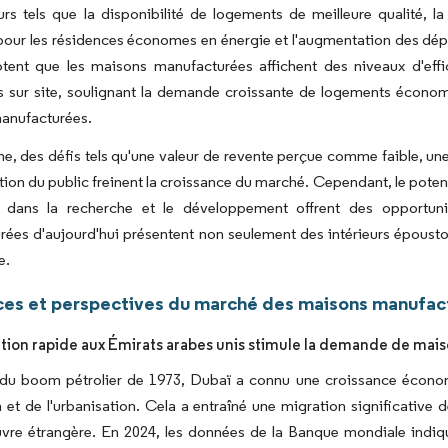
rs tels que la disponibilité de logements de meilleure qualité, l
pour les résidences économes en énergie et l'augmentation des dépe
otent que les maisons manufacturées affichent des niveaux d'effi
s sur site, soulignant la demande croissante de logements économe
anufacturées.
e, des défis tels qu'une valeur de revente perçue comme faible, un
ation du public freinent la croissance du marché. Cependant, le poten
s dans la recherche et le développement offrent des opportun
ées d'aujourd'hui présentent non seulement des intérieurs époustou
e.
es et perspectives du marché des maisons manufact
ation rapide aux Émirats arabes unis stimule la demande de ma
e du boom pétrolier de 1973, Dubaï a connu une croissance économ
 et de l'urbanisation. Cela a entraîné une migration significative 
vre étrangère. En 2024, les données de la Banque mondiale indiqu