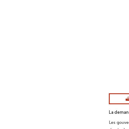
Image © Mord
La demand
Les gouver