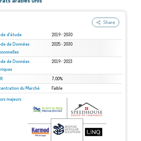
rats arabes unis
Share
ode d'étude
2019 - 2030
ode de Données
2025 - 2030
isionnelles
ode de Données
2019 - 2023
oriques
R
7.00%
entration du Marché
Faible
urs majeurs