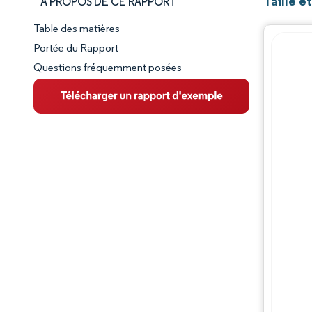
Taille 
À PROPOS DE CE RAPPORT
Table des matières
Aperçu du marché
Portée du Rapport
Questions fréquemment posées
VUE D’ENSEMBLE DU MARCHÉ
Principales tendances du marché
Paysage concurrentiel
Évolutions de l'industrie