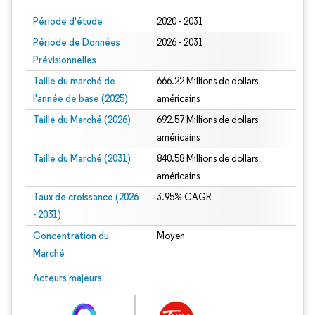
Période d'étude
2020 - 2031
Période de Données
2026 - 2031
Prévisionnelles
Taille du marché de
666.22 Millions de dollars
l'année de base (2025)
américains
Taille du Marché (2026)
692.57 Millions de dollars
américains
Taille du Marché (2031)
840.58 Millions de dollars
américains
Taux de croissance (2026
3.95% CAGR
- 2031)
Concentration du
Moyen
Marché
Image © Mordor Intelligence. La réutilisation nécessite une attribution sous CC 
Acteurs majeurs