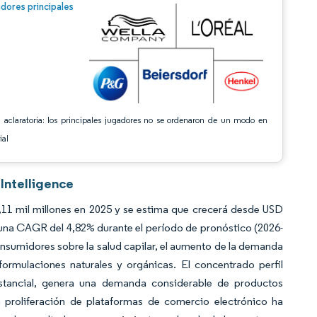
n © Mordor Intelligence. El uso requiere atribución según CC BY 4.0.
dores principales
 aclaratoria: los principales jugadores no se ordenaron de un modo en
ial
 Intelligence
,11 mil millones en 2025 y se estima que crecerá desde USD
a una CAGR del 4,82% durante el período de pronóstico (2026-
nsumidores sobre la salud capilar, el aumento de la demanda
ormulaciones naturales y orgánicas. El concentrado perfil
ustancial, genera una demanda considerable de productos
a proliferación de plataformas de comercio electrónico ha