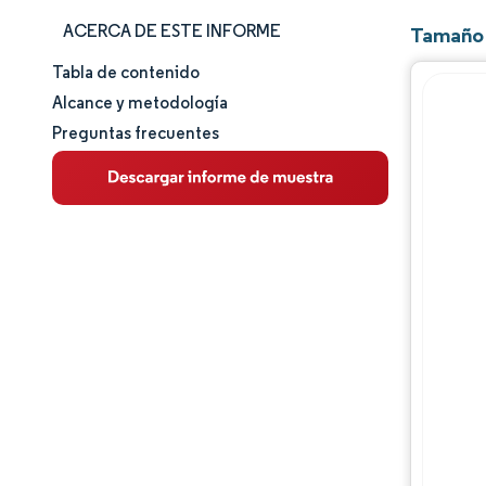
ACERCA DE ESTE INFORME
Tamaño 
Tabla de contenido
Tamaño y cuota de mercado
Alcance y metodología
Preguntas frecuentes
Análisis de mercado
Tendencias e ideas
Análisis de segmentos
Análisis geográfico
Panorama regulatorio
Panorama competitivo
Jugadores principales