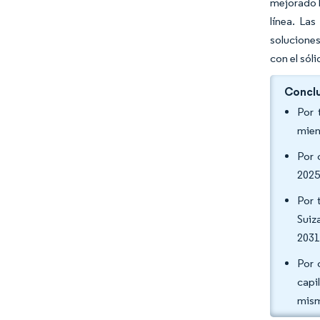
mejorado l
línea. La
solucione
con el sól
Conclu
Por 
mien
Por 
2025
Por 
Suiz
2031
Por 
capi
mism