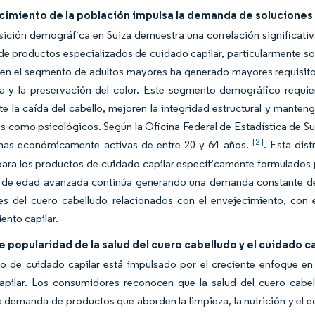
cimiento de la población impulsa la demanda de soluciones
ción demográfica en Suiza demuestra una correlación significativa
 productos especializados de cuidado capilar, particularmente sol
 en el segmento de adultos mayores ha generado mayores requisitos
da y la preservación del color. Este segmento demográfico requie
e la caída del cabello, mejoren la integridad estructural y manteng
os como psicológicos. Según la Oficina Federal de Estadística de S
[2]
nas económicamente activas de entre 20 y 64 años.
. Esta dis
ara los productos de cuidado capilar específicamente formulados
 de edad avanzada continúa generando una demanda constante de f
es del cuero cabelludo relacionados con el envejecimiento, con e
iento capilar.
 popularidad de la salud del cuero cabelludo y el cuidado ca
 de cuidado capilar está impulsado por el creciente enfoque en l
apilar. Los consumidores reconocen que la salud del cuero cabell
 demanda de productos que aborden la limpieza, la nutrición y el eq