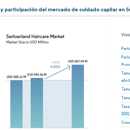
y participación del mercado de cuidado capilar en S
Visi
Perí
Perí
Pron
Tama
año 
Tama
Imagen © Mordor Intelligence. El uso requiere atribució
Tama
Tasa
2031
Conc