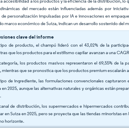
a accesibilidad a los productos y la eficiencia de la distribución, lo
s dinámicas del mercado están influenciadas además por iniciati
s de personalización impulsadas por IA e innovaciones en empaque
ido marco económico de Suiza, indican un desarrollo sostenido del 
siones clave del informe
tipo de producto, el champú lideró con el 43,02% de la particip
tras que los productos para el estilismo capilar avanzan a una CAGR
categoría, los productos masivos representaron el 69,55% de la p
, mientras que se pronostica que los productos premium escalarán 
tipo de ingrediente, las formulaciones convencionales capturaron
a en 2025, aunque las alternativas naturales y orgánicas están pre
.
canal de distribución, los supermercados e hipermercados contri
lar en Suiza en 2025, pero se proyecta que las tiendas minoristas en
o horizonte.