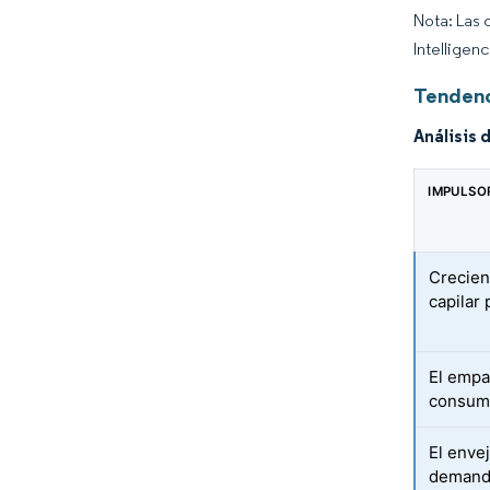
Nota: Las 
Intelligen
Tendenc
Análisis 
IMPULSO
Crecien
capilar
El empa
consumi
El enve
demanda