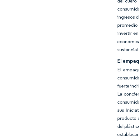
del cuero 
consumidor
ingresos d
promedio a
invertir 
económica
sustancial
El empaq
El empaqu
consumido
fuerte inc
La concien
consumidor
sus inici
producto d
del plásti
establecen