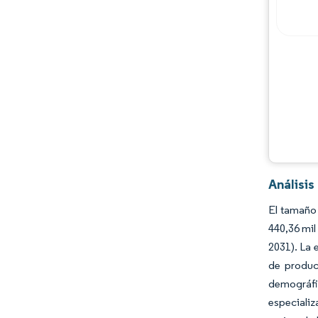
Oportunidades y perspectivas
Desarrollos de la industria
Análisis
El tamaño
440,36 mil
2031). La 
de produc
demográfi
especiali