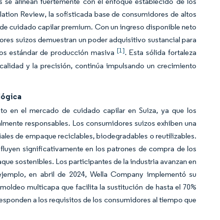
as se alinean fuertemente con el enfoque establecido de los
lation Review, la sofisticada base de consumidores de altos
s de cuidado capilar premium. Con un ingreso disponible neto
res suizos demuestran un poder adquisitivo sustancial para
[1]
ctos estándar de producción masiva
. Esta sólida fortaleza
alidad y la precisión, continúa impulsando un crecimiento
lógica
to en el mercado de cuidado capilar en Suiza, ya que los
lmente responsables. Los consumidores suizos exhiben una
ales de empaque reciclables, biodegradables o reutilizables.
nfluyen significativamente en los patrones de compra de los
ue sostenibles. Los participantes de la industria avanzan en
 ejemplo, en abril de 2024, Wella Company implementó su
oldeo multicapa que facilita la sustitución de hasta el 70%
esponden a los requisitos de los consumidores al tiempo que