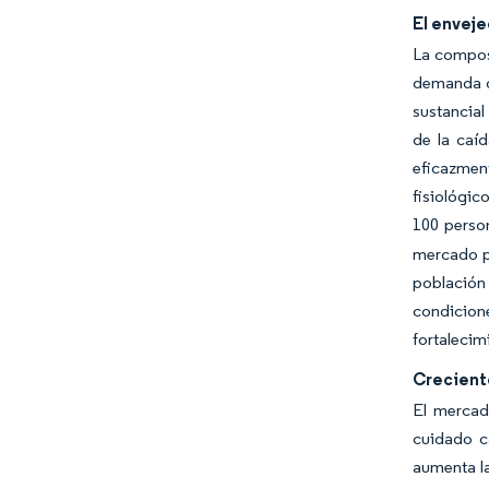
El enveje
La composi
demanda de
sustancial
de la caí
eficazment
fisiológic
100 perso
mercado p
población
condicion
fortalecim
Creciente
El mercado
cuidado c
aumenta la