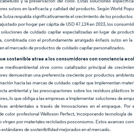
cabelludo y la preservación del color. Estas soluciones específic
es suizos en la eficacia y calidad del producto. Según World Popu
e Suiza respalda significativamente el crecimiento de los producto
justado por hogar per cápita de USD 47.124 en 2023, los consumido
en soluciones de cuidado capilar especializadas en lugar de produ
, combinada con el profundamente arraigado énfasis suizo en la c
 en el mercado de productos de cuidado capilar personalizados.
ue sostenible atrae a los consumidores con conciencia eco
e medioambiental sirve como catalizador principal de crecimien
res demuestran una preferencia creciente por productos ambienta
linación hacia las marcas de cuidado capilar que implementan materi
cia ambiental y las preocupaciones sobre los residuos plásticos i
es, lo que obliga a las empresas a implementar soluciones de empaq
ativas ambientales a través de innovaciones en el empaque. Por
e color profesional Welloxon Perfect, incorporando tecnología de m
co virgen por materiales reciclados posconsumo. Estos avances corr
 estándares de sostenibilidad mejorados en el mercado.