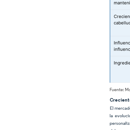
manteni
Crecien
cabellud
Influenc
influen
Ingredi
Fuente: Mo
Crecient
El mercad
la evoluc
personaliz