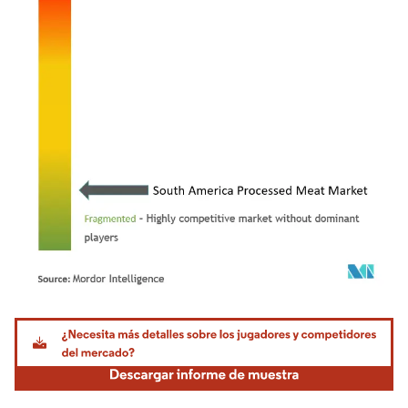
Imagen © Mordor Intelligence. El uso requiere atribución según CC BY 4.0.