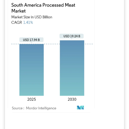
Imagen © Mordor Intelligence. El uso requiere atribución según CC BY 4.0.