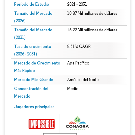
Período de Estudio
2021 - 2031
Tamaño del Mercado
10.87 Mil millones de dólares
(2026)
Tamaño del Mercado
16.22 Mil millones de dólares
(2031)
Tasa de crecimiento
8.31% CAGR
(2026 - 2031)
Mercado de Crecimiento
Asia Pacífico
Más Rápido
Mercado Más Grande
América del Norte
Concentración del
Medio
Mercado
Imagen © Mordor Intelligence. El uso requiere atribución según CC BY 4.0.
Jugadores principales