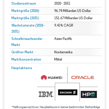
Studienzeitraum
2020 - 2031
Marktgröße (2026)
96.74 Milliarden US-Dollar
Marktgröße (2031)
151.67 Milliarden US-Dollar
Wachstumsrate (2026 -
9.41% CAGR
2031)
Schnellstwachsender
Asien-Pazifik
Markt
Größter Markt
Nordamerika
Marktkonzentration
Mittel
Bild © Mordor Intelligence. Wiederverwendung erfordert Namensnennung gem
Hauptakteure
*Haftungsausschluss: Hauptakteure in keiner bestimmten Reihenfolge