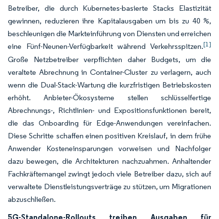
Betreiber, die durch Kubernetes-basierte Stacks Elastizität
gewinnen, reduzieren ihre Kapitalausgaben um bis zu 40 %,
beschleunigen die Markteinführung von Diensten und erreichen
[1]
eine Fünf-Neunen-Verfügbarkeit während Verkehrsspitzen.
Große Netzbetreiber verpflichten daher Budgets, um die
veraltete Abrechnung in Container-Cluster zu verlagern, auch
wenn die Dual-Stack-Wartung die kurzfristigen Betriebskosten
erhöht. Anbieter-Ökosysteme stellen schlüsselfertige
Abrechnungs-, Richtlinien- und Expositionsfunktionen bereit,
die das Onboarding für Edge-Anwendungen vereinfachen.
Diese Schritte schaffen einen positiven Kreislauf, in dem frühe
Anwender Kosteneinsparungen vorweisen und Nachfolger
dazu bewegen, die Architekturen nachzuahmen. Anhaltender
Fachkräftemangel zwingt jedoch viele Betreiber dazu, sich auf
verwaltete Dienstleistungsverträge zu stützen, um Migrationen
abzuschließen.
5G-Standalone-Rollouts treiben Ausgaben für