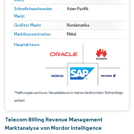
Schnellstwachsender
Asien-Pazifik
Markt
Größter Markt
Nordamerika
Marktkonzentration
Mittel
Bild © Mordor Intelligence. Wiederverwendung erfordert Namensnennung gem
Hauptakteure
*Haftungsausschluss: Hauptakteure in keiner bestimmten Reihenfolge
sortiert
Telecom Billing Revenue Management
Marktanalyse von Mordor Intelligence