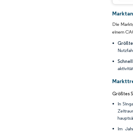
Marktan
Die Marktg
einem CAGR
Größte
Nutzfah
Schnel
aktivit
Markttr
Größtes 
In Sing
Zeitrau
hauptsä
Im Jah