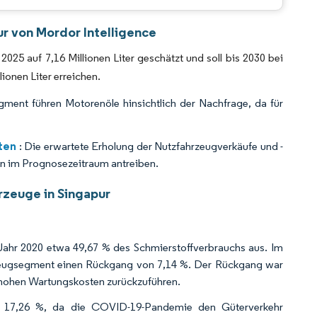
CC BY 4.0.
ur von Mordor Intelligence
025 auf 7,16 Millionen Liter geschätzt und soll bis 2030 bei
onen Liter erreichen.
ment führen Motorenöle hinsichtlich der Nachfrage, da für
iten
: Die erwartete Erholung der Nutzfahrzeugverkäufe und -
ten im Prognosezeitraum antreiben.
rzeuge in Singapur
Jahr 2020 etwa 49,67 % des Schmierstoffverbrauchs aus. Im
rzeugsegment einen Rückgang von 7,14 %. Der Rückgang war
 hohen Wartungskosten zurückzuführen.
m 17,26 %, da die COVID-19-Pandemie den Güterverkehr