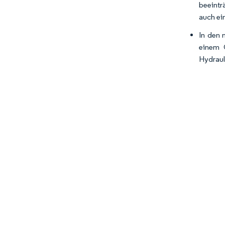
beeintr
auch ei
In den 
einem 
Hydraul