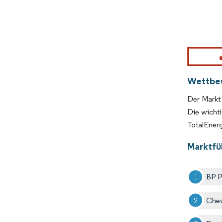
Bild © Mor
Wettbe
Der Markt 
Die wichti
TotalEnerg
Marktfü
BP P
Chev