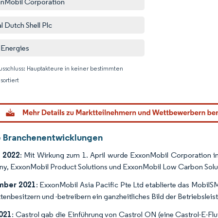
nMobil Corporation
l Dutch Shell Plc
lEnergies
usschluss: Hauptakteure in keiner bestimmten
sortiert
Bild © M
e Branchenentwicklungen
 2022
: Mit Wirkung zum 1. April wurde ExxonMobil Corporation i
, ExxonMobil Product Solutions und ExxonMobil Low Carbon Solu
mber 2021
: ExxonMobil Asia Pacific Pte Ltd etablierte das Mobil
tenbesitzern und -betreibern ein ganzheitliches Bild der Betriebsleist
021
: Castrol gab die Einführung von Castrol ON (eine Castrol-E-Flu