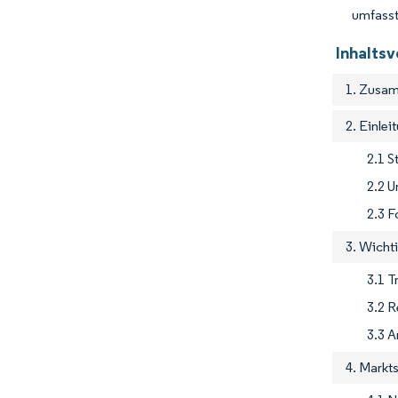
umfasst)
Inhaltsv
1. Zusam
2. Einlei
2.1 
2.2 U
2.3 
3. Wicht
3.1 T
3.2 
3.3 A
4. Markt