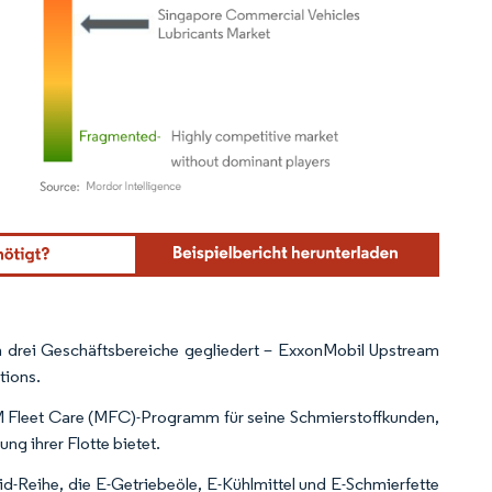
ordor Intelligence. Wiederverwendung erfordert Namensnennung gemäß CC BY 4.0.
n drei Geschäftsbereiche gegliedert – ExxonMobil Upstream
tions.
SM Fleet Care (MFC)-Programm für seine Schmierstoffkunden,
ung ihrer Flotte bietet.
id-Reihe, die E-Getriebeöle, E-Kühlmittel und E-Schmierfette