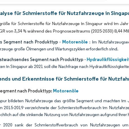
Bild © Mordor Intelligence. Wiederverwendung erfordert Namensnennung gemäß 
alyse für Schmierstoffe für Nutzfahrzeuge in Singap
röße für Schmierstoffe für Nutzfahrzeuge in Singapur wird im Jahr 2
 von 3,34 % während des Prognosezeitraums (2025-2030) 8,44 Milli
Motorenöle
s Segment nach Produkttyp -
: Im Nutzfahrzeugseg
rzeuge große Ölmengen und Wartungszyklen erforderlich sind.
Hydraulikflüssigke
lstwachsendes Segment nach Produkttyp -
äten in Singapur ab 2021 soll die Nachfrage nach Hydraulikflüssigkei
ends und Erkenntnisse für Schmierstoffe für Nutzfah
Motorenöle
Segment nach Produkttyp:
apur bildeten Nutzfahrzeuge das größte Segment und machten im 
m 2015-2019 verzeichnete der Schmierstoffverbrauch im Nutzfah
chlich auf die sinkende Nutzung von Nutzfahrzeugen aufgrund ihrer
r 2020 sank der Schmierstoffverbrauch von Nutzfahrzeugen u