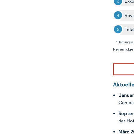
Exxo
Roya
Tota
*Haftungsa
Reihenfolge 
Aktuell
Januar
Company
Septe
das Flot
März 2