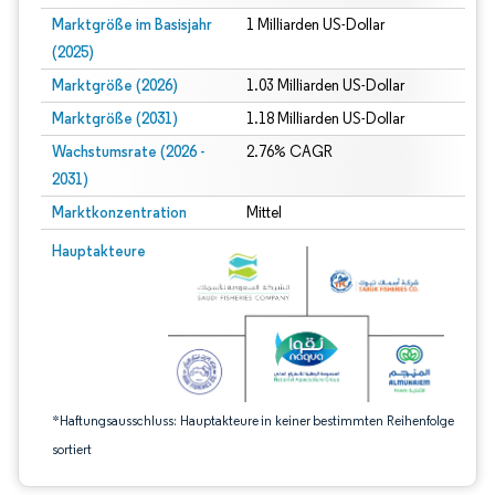
Marktgröße im Basisjahr
1 Milliarden US-Dollar
(2025)
Marktgröße (2026)
1.03 Milliarden US-Dollar
Marktgröße (2031)
1.18 Milliarden US-Dollar
Wachstumsrate (2026 -
2.76% CAGR
2031)
Marktkonzentration
Mittel
Bild © Mordor Intelligence. Wiederverwendung erfordert Namensnennung gem
Hauptakteure
*Haftungsausschluss: Hauptakteure in keiner bestimmten Reihenfolge
sortiert