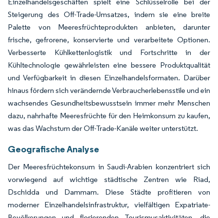
Einzelhandelsgeschäften spielt eine Schlüsselrolle bei der
Steigerung des Off-Trade-Umsatzes, indem sie eine breite
Palette von Meeresfrüchteprodukten anbieten, darunter
frische, gefrorene, konservierte und verarbeitete Optionen.
Verbesserte Kühlkettenlogistik und Fortschritte in der
Kühltechnologie gewährleisten eine bessere Produktqualität
und Verfügbarkeit in diesen Einzelhandelsformaten. Darüber
hinaus fördern sich verändernde Verbraucherlebensstile und ein
wachsendes Gesundheitsbewusstsein immer mehr Menschen
dazu, nahrhafte Meeresfrüchte für den Heimkonsum zu kaufen,
was das Wachstum der Off-Trade-Kanäle weiter unterstützt.
Geografische Analyse
Der Meeresfrüchtekonsum in Saudi-Arabien konzentriert sich
vorwiegend auf wichtige städtische Zentren wie Riad,
Dschidda und Dammam. Diese Städte profitieren von
moderner Einzelhandelsinfrastruktur, vielfältigen Expatriate-
Bevölkerungen und florierenden Tourismusaktivitäten, die