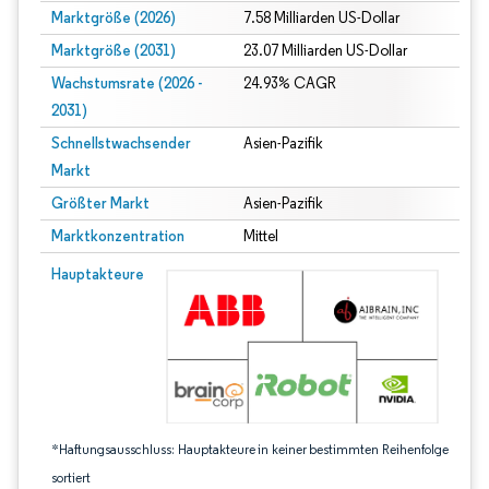
Marktgröße (2026)
7.58 Milliarden US-Dollar
Marktgröße (2031)
23.07 Milliarden US-Dollar
Wachstumsrate (2026 -
24.93% CAGR
2031)
Schnellstwachsender
Asien-Pazifik
Markt
Größter Markt
Asien-Pazifik
Marktkonzentration
Mittel
Bild © Mordor Intelligence. Wiederverwendung erfordert Namensnennung gem
Hauptakteure
*Haftungsausschluss: Hauptakteure in keiner bestimmten Reihenfolge
sortiert