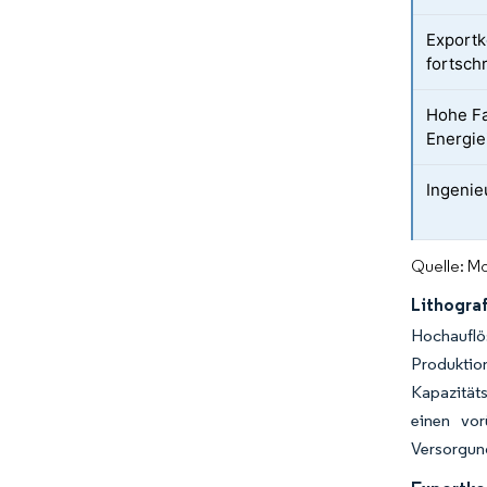
Exportk
fortschr
Hohe Fa
Energie
Ingenie
Quelle: Mo
Lithogra
Hochaufl
Produktio
Kapazität
einen vor
Versorgun