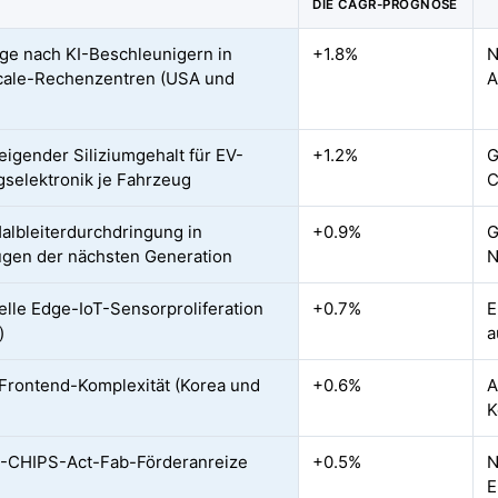
DIE CAGR-PROGNOSE
ge nach KI-Beschleunigern in
+1.8%
N
cale-Rechenzentren (USA und
A
teigender Siliziumgehalt für EV-
+1.2%
G
gselektronik je Fahrzeug
C
lbleiterdurchdringung in
+0.9%
G
gen der nächsten Generation
N
ielle Edge-IoT-Sensorproliferation
+0.7%
E
)
a
rontend-Komplexität (Korea und
+0.6%
A
K
-CHIPS-Act-Fab-Förderanreize
+0.5%
N
E