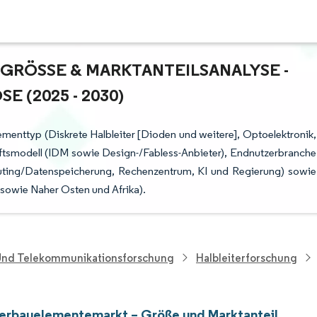
RÖSSE & MARKTANTEILSANALYSE - W
(2025 - 2030)
menttyp (Diskrete Halbleiter [Dioden und weitere], Optoelektronik,
ftsmodell (IDM sowie Design-/Fabless-Anbieter), Endnutzerbranche
uting/Datenspeicherung, Rechenzentrum, KI und Regierung) sowie
sowie Naher Osten und Afrika).
 Und Telekommunikationsforschung
Halbleiterforschung
terbauelementemarkt – Größe und Marktanteil