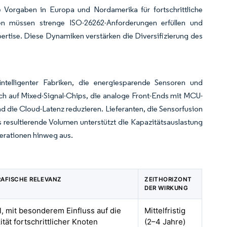
e Vorgaben in Europa und Nordamerika für fortschrittliche
en müssen strenge ISO-26262-Anforderungen erfüllen und
ertise. Diese Dynamiken verstärken die Diversifizierung des
ntelligenter Fabriken, die energiesparende Sensoren und
sich auf Mixed-Signal-Chips, die analoge Front-Ends mit MCU-
d die Cloud-Latenz reduzieren. Lieferanten, die Sensorfusion
resultierende Volumen unterstützt die Kapazitätsauslastung
erationen hinweg aus.
AFISCHE RELEVANZ
ZEITHORIZONT
DER WIRKUNG
l, mit besonderem Einfluss auf die
Mittelfristig
tät fortschrittlicher Knoten
(2–4 Jahre)