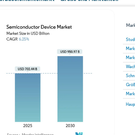
Mark
Stud
Mark
Mark
Wach
Schn
Größ
Bild © Mordor Intelligence. Wiederverwendung erfor
Mark
Bild 
Haup