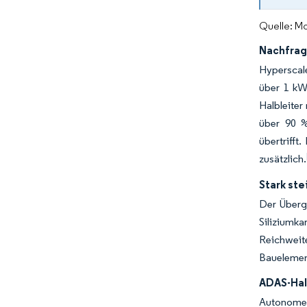
Quelle: Mo
Nachfrag
Hyperscale
über 1 kW
Halbleiter
über 90 %
übertrifft
zusätzlich.
Stark ste
Der Überg
Siliziumk
Reichweit
Bauelement
ADAS-Hal
Autonome F