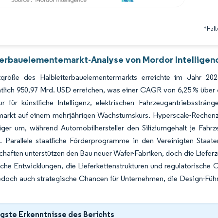
*Haft
terbauelementemarkt-Analyse von Mordor Intelligen
größe des Halbleiterbauelementermarkts erreichte im Jahr 2
htlich 950,97 Mrd. USD erreichen, was einer CAGR von 6,25 % über
tur für künstliche Intelligenz, elektrischen Fahrzeugantriebssträ
markt auf einem mehrjährigen Wachstumskurs. Hyperscale-Rechenzen
ger um, während Automobilhersteller den Siliziumgehalt je Fahrze
. Parallele staatliche Förderprogramme in den Vereinigten Staat
chaften unterstützen den Bau neuer Wafer-Fabriken, doch die Lieferz
che Entwicklungen, die Lieferkettenstrukturen und regulatorische
edoch auch strategische Chancen für Unternehmen, die Design-Führ
gste Erkenntnisse des Berichts