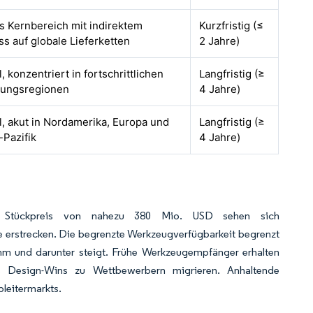
s Kernbereich mit indirektem
Kurzfristig (≤
ss auf globale Lieferketten
2 Jahre)
, konzentriert in fortschrittlichen
Langfristig (≥
gungsregionen
4 Jahre)
l, akut in Nordamerika, Europa und
Langfristig (≥
-Pazifik
4 Jahre)
nem Stückpreis von nahezu 380 Mio. USD sehen sich
e erstrecken. Die begrenzte Werkzeugverfügbarkeit begrenzt
m und darunter steigt. Frühe Werkzeugempfänger erhalten
ss Design-Wins zu Wettbewerbern migrieren. Anhaltende
leitermarkts.