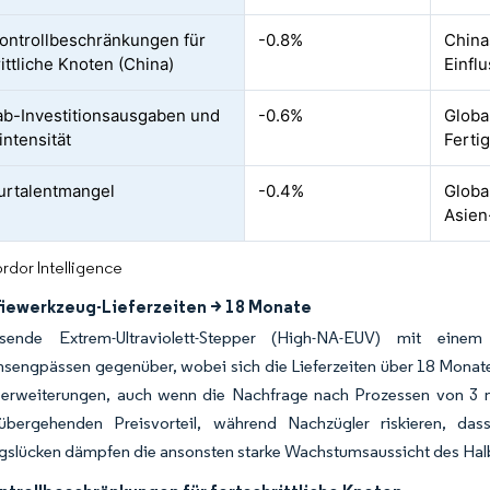
ontrollbeschränkungen für
-0.8%
China
ittliche Knoten (China)
Einflu
b-Investitionsausgaben und
-0.6%
Global
intensität
Ferti
urtalentmangel
-0.4%
Globa
Asien
rdor Intelligence
fiewerkzeug-Lieferzeiten > 18 Monate
ösende Extrem-Ultraviolett-Stepper (High-NA-EUV) mit ei
nsengpässen gegenüber, wobei sich die Lieferzeiten über 18 Monat
serweiterungen, auch wenn die Nachfrage nach Prozessen von 3 n
übergehenden Preisvorteil, während Nachzügler riskieren, da
gslücken dämpfen die ansonsten starke Wachstumsaussicht des Halb