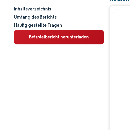
Inhaltsverzeichnis
Marktgröße und -anteil
Umfang des Berichts
Häufig gestellte Fragen
Marktanalyse
Trends und Einblicke
Segmentanalyse
Geografische Analyse
Wettbewerbslandschaft
Hauptakteure
Branchenentwicklungen