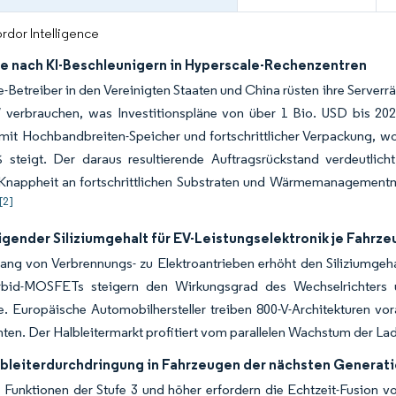
rdor Intelligence
e nach KI-Beschleunigern in Hyperscale-Rechenzentren
-Betreiber in den Vereinigten Staaten und China rüsten ihre Serverr
 verbrauchen, was Investitionspläne von über 1 Bio. USD bis 202
 mit Hochbandbreiten-Speicher und fortschrittlicher Verpackung, w
 steigt. Der daraus resultierende Auftragsrückstand verdeutlich
. Knappheit an fortschrittlichen Substraten und Wärmemanagementma
[2]
igender Siliziumgehalt für EV-Leistungselektronik je Fahrze
ang von Verbrennungs- zu Elektroantrieben erhöht den Siliziumgeh
arbid-MOSFETs steigern den Wirkungsgrad des Wechselrichters 
e. Europäische Automobilhersteller treiben 800-V-Architekturen v
en. Der Halbleitermarkt profitiert vom parallelen Wachstum der Lade
bleiterdurchdringung in Fahrzeugen der nächsten Generat
unktionen der Stufe 3 und höher erfordern die Echtzeit-Fusion vo