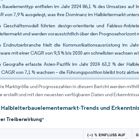
 Bauelementtyp entfielen im Jahr 2024 86,1 % des Umsatzes auf Inte
 von 7,9 % ausgelegt, was ihre Dominanz im Halbleitermarkt unters
 Geschäftsmodell führten design-orientierte und Fabless-Anbie
leitermarkt und werden voraussichtlich über den Prognosehorizont
 Endnutzerbranche hielt die Kommunikationsausrüstung im Jahr 
ware mit einer CAGR von 9,5 % bis 2030 am schnellsten wachsen wi
 Geografie erfasste Asien-Pazifik im Jahr 2024 63,2 % der Halbl
r CAGR von 7,1 % wachsen – die Führungsposition bleibt trotz aktive
Die Marktgröße und Prognosezahlen in diesem Bericht werden mithi
ce erstellt und mit den neuesten verfügbaren Daten und Erkenntnisse
 Halbleiterbauelementemarkt-Trends und Erkenntni
der Treiberwirkung
*
(~) % EINFLUSS AUF
G