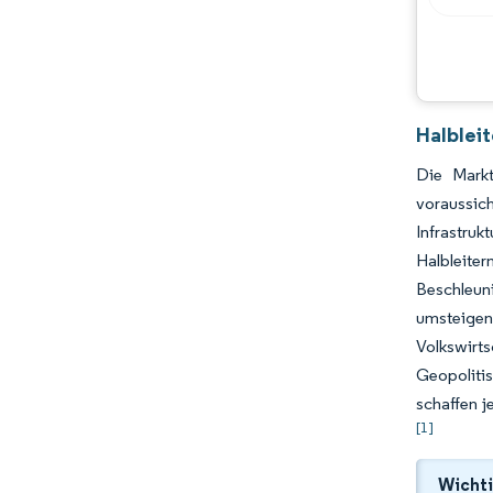
Halblei
Die Markt
voraussic
Infrastruk
Halbleiter
Beschleuni
umsteigen
Volkswirts
Geopolitis
schaffen j
[1]
Wichti