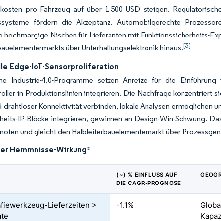
enkosten pro Fahrzeug auf über 1.500 USD steigen. Regulatorisch
tssysteme fördern die Akzeptanz. Automobilgerechte Prozessor
o hochmargige Nischen für Lieferanten mit Funktionssicherheits-Exp
[3]
bauelementermarkts über Unterhaltungselektronik hinaus.
lle Edge-IoT-Sensorproliferation
he Industrie-4.0-Programme setzen Anreize für die Einführung i
oller in Produktionslinien integrieren. Die Nachfrage konzentriert 
 drahtloser Konnektivität verbinden, lokale Analysen ermöglichen un
heits-IP-Blöcke integrieren, gewinnen an Design-Win-Schwung. Das 
Knoten und gleicht den Halbleiterbauelementemarkt über Prozessgen
der Hemmnisse-Wirkung
*
S
(~) % EINFLUSS AUF
GEOGR
DIE CAGR-PROGNOSE
afiewerkzeug-Lieferzeiten >
-1.1%
Globa
ate
Kapazi