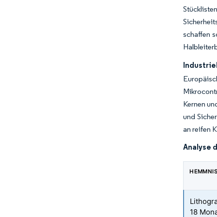
Stücklist
Sicherhei
schaffen s
Halbleiter
Industrie
Europäisc
Mikrocontr
Kernen und
und Sicher
an reifen 
Analyse 
HEMMNI
Lithogr
18 Mon