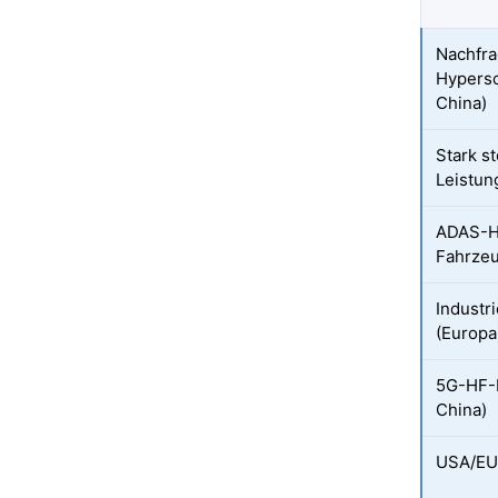
Nachfra
Hypers
China)
Stark s
Leistun
ADAS-Ha
Fahrzeu
Industr
(Europa
5G-HF-F
China)
USA/EU