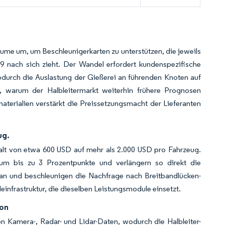
äume um, um Beschleunigerkarten zu unterstützen, die jeweils
9 nach sich zieht. Der Wandel erfordert kundenspezifische
odurch die Auslastung der Gießerei an führenden Knoten auf
t, warum der Halbleitermarkt weiterhin frühere Prognosen
terialien verstärkt die Preissetzungsmacht der Lieferanten
ug.
alt von etwa 600 USD auf mehr als 2.000 USD pro Fahrzeug.
um bis zu 3 Prozentpunkte und verlängern so direkt die
oran und beschleunigen die Nachfrage nach Breitbandlücken-
infrastruktur, die dieselben Leistungsmodule einsetzt.
ion
n Kamera-, Radar- und Lidar-Daten, wodurch die Halbleiter-