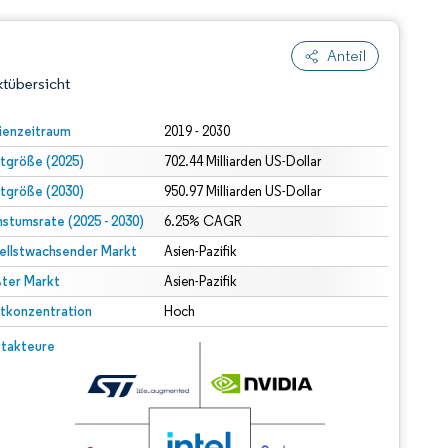
Anteil
tübersicht
ienzeitraum
2019 - 2030
tgröße (2025)
702.44 Milliarden US-Dollar
tgröße (2030)
950.97 Milliarden US-Dollar
stumsrate (2025 - 2030)
6.25% CAGR
ellstwachsender Markt
Asien-Pazifik
ter Markt
dert Namensnennung gemäß CC BY 4.0.
Asien-Pazifik
tkonzentration
Hoch
© Mordor Intelligence. Wiederverwendung erfordert Namensnennung gemäß CC BY 4.0.
takteure