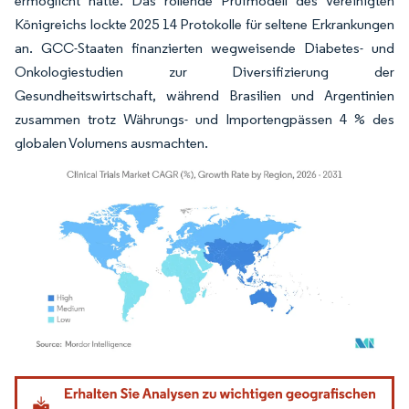
ermöglicht hatte. Das rollende Prüfmodell des Vereinigten
Königreichs lockte 2025 14 Protokolle für seltene Erkrankungen
an. GCC-Staaten finanzierten wegweisende Diabetes- und
Onkologiestudien zur Diversifizierung der
Gesundheitswirtschaft, während Brasilien und Argentinien
zusammen trotz Währungs- und Importengpässen 4 % des
globalen Volumens ausmachten.
Bild © Mordor Intelligence. Wiederverwendung erfordert Namensnennung gemäß