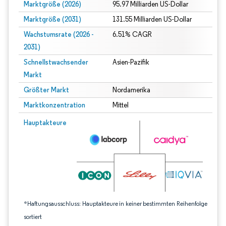
Marktgröße (2026)
95.97 Milliarden US-Dollar
Marktgröße (2031)
131.55 Milliarden US-Dollar
Wachstumsrate (2026 -
6.51% CAGR
2031)
Schnellstwachsender
Asien-Pazifik
Markt
Größter Markt
Nordamerika
Marktkonzentration
Mittel
Bild © Mordor Intelligence. Wiederverwendung erfordert Namensnennung gem
Hauptakteure
*Haftungsausschluss: Hauptakteure in keiner bestimmten Reihenfolge
sortiert