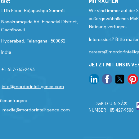
takt
MITMACHEN
11th Floor, Rajapushpa Summit
Wir sind immer auf der S
außergewöhnliches Maß 
Nanakramguda Rd, Financial District,
Neigung verfügen.
Gachibowli
Interessiert? Bitte mailen
Hyderabad, Telangana - 500032
careers@mordorintelli
India
JETZT MIT UNS IN V
+1 617-765-2493
info@mordorintelligence.com
ienanfragen:
D&B D-U-N-SÂ®
media@mordorintelligence.com
NUMBER : 85-427-9388