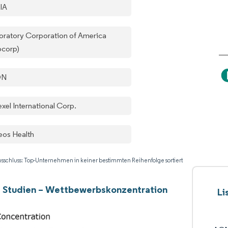
IA
oratory Corporation of America
bcorp)
ON
xel International Corp.
eos Health
sschluss: Top-Unternehmen in keiner bestimmten Reihenfolge sortiert
e Studien – Wettbewerbskonzentration
Li