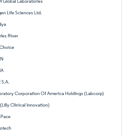
 Global Laboratories
en Life Sciences Ltd.
dya
les River
nChoice
ON
IA
 S.A.
ratory Corporation Of America Holdings (Labcorp)
 (Lilly Clinical Innovation)
Pace
otech