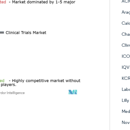
ACM
Arag
Cai
Char
Cli
IC
IQV
KCR
Labo
Lilly
Med
Nov