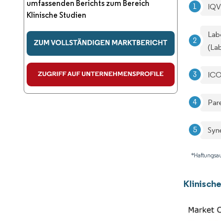
umfassenden Berichts zum Bereich
IQV
Klinische Studien
Lab
(La
IC
Pare
Syn
*Haftungsau
Klinisch