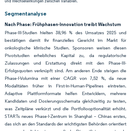
und Wechselwirkungen zwischen Variablen.
Segmentanalyse
Nach Phase: Frühphasen-Innovation treibt Wachstum
Phase-III-Studien hielten 38,96 % des Umsatzes 2025 und
bestätigen damit ihr finanzielles Gewicht im Markt für
onkologische klinische Studien. Sponsoren weisen diesen
Pivotstudien erhebliches Kapital zu, da regulatorische
Zulassungen und Erstattung direkt mit den Phase-III-
Erfolgsquoten verknüpft sind. Am anderen Ende steigen die
Phase-I-Volumina mit einer CAGR von 7,52 %, da neue
Modalitäten früher in First-in-Human-Pipelines eintreten.
Adaptive Plattformformate helfen Entwicklern, mehrere
Kandidaten und Dosierungsschemata gleichzeitig zu testen,
was Zeitpläne verkürzt und die Portfoliooptionalität erhöht.
STARTs neues Phase-I-Zentrum in Shanghai – Chinas erstes,
das sich an den Standards der wichtigsten Behörden orientiert