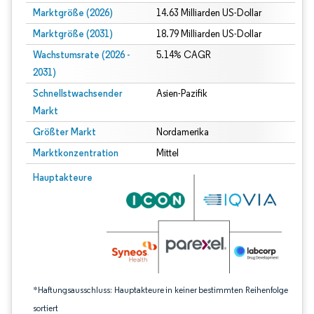
Marktgröße (2026)
14.63 Milliarden US-Dollar
Marktgröße (2031)
18.79 Milliarden US-Dollar
Wachstumsrate (2026 -
5.14% CAGR
2031)
Schnellstwachsender
Asien-Pazifik
Markt
Größter Markt
Nordamerika
Marktkonzentration
Mittel
Bild © Mordor Intelligence. Wiederverwendung erfordert Namensnennung gem
Hauptakteure
*Haftungsausschluss: Hauptakteure in keiner bestimmten Reihenfolge
sortiert