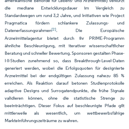
amerikanische Behörde für Lebens- und Arzneimittel) verkürzt
die mediane Entwicklungsdauer im Vergleich zu
Standardwegen um rund 3,2 Jahre, und Initiativen wie Project
Pragmatica fördern schlankere Zulassungs- und
[2]
Datenerfassungsrahmen
. Die Europäische
Arzneimittelagentur bietet durch ihr PRIME-Programm
ähnliche Beschleunigung, mit iterativer wissenschaftlicher
Beratung und schneller Bewertung. Sponsoren gestalten Phase-
I-II-Studien zunehmend so, dass Breakthrough-Level-Daten
generiert werden, wobei die Erfolgsquoten für designierte
Arzneimittel bei der endgültigen Zulassung nahezu 85 %
erreichen. Als Reaktion darauf betonen Studienprotokolle
adaptive Designs und Surrogatendpunkte, die frühe Signale
validieren können, ohne die statistische Strenge zu
beeinträchtigen. Dieser Fokus auf beschleunigte Pfade gilt
mittlerweile als wesentlich, um wettbewerbsfähige
Markteinführungszeiträume zu wahren.