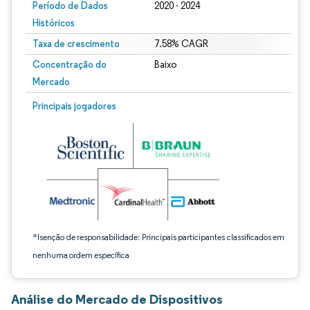
Período de Dados
2020 - 2024
Históricos
Taxa de crescimento
7.58% CAGR
Concentração do
Baixo
Mercado
Imagem © Mordor Intelligence. O reuso requer atribuição conforme CC BY 4.0.
Principais jogadores
*Isenção de responsabilidade: Principais participantes classificados em
nenhuma ordem específica
Análise do Mercado de Dispositivos