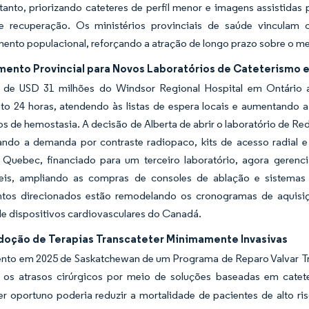
tanto, priorizando cateteres de perfil menor e imagens assistida
 recuperação. Os ministérios provinciais de saúde vinculam 
ento populacional, reforçando a atração de longo prazo sobre o m
mento Provincial para Novos Laboratórios de Cateterismo e 
 de USD 31 milhões do Windsor Regional Hospital em Ontário a
o 24 horas, atendendo às listas de espera locais e aumentando a u
os de hemostasia. A decisão de Alberta de abrir o laboratório de Re
ando a demanda por contraste radiopaco, kits de acesso radial e
 Quebec, financiado para um terceiro laboratório, agora geren
is, ampliando as compras de consoles de ablação e sistemas d
ntos direcionados estão remodelando os cronogramas de aquisiçã
e dispositivos cardiovasculares do Canadá.
doção de Terapias Transcateter Minimamente Invasivas
nto em 2025 de Saskatchewan de um Programa de Reparo Valvar Tric
r os atrasos cirúrgicos por meio de soluções baseadas em catet
ter oportuno poderia reduzir a mortalidade de pacientes de alto 