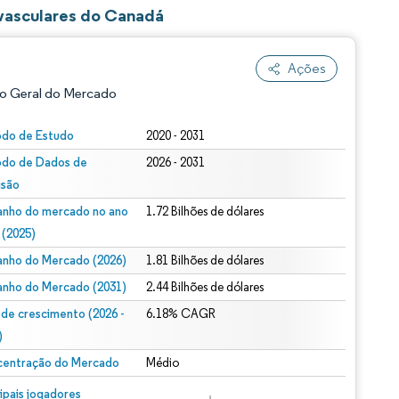
vasculares do Canadá
Ações
o Geral do Mercado
odo de Estudo
2020 - 2031
odo de Dados de
2026 - 2031
isão
nho do mercado no ano
1.72 Bilhões de dólares
 (2025)
nho do Mercado (2026)
1.81 Bilhões de dólares
ão conforme CC BY 4.0.
nho do Mercado (2031)
2.44 Bilhões de dólares
 de crescimento (2026 -
6.18% CAGR
)
entração do Mercado
Médio
m © Mordor Intelligence. O reuso requer atribuição conforme CC BY 4.0.
cipais jogadores