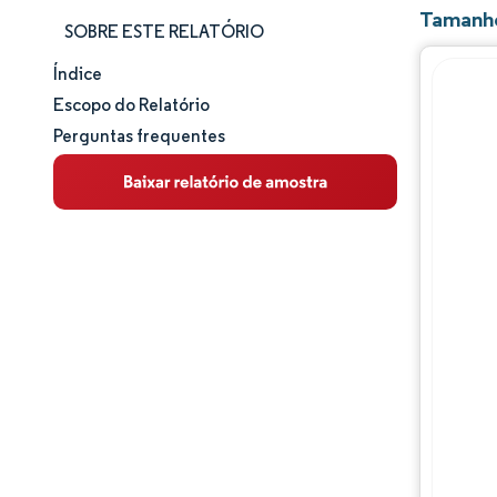
Tamanho
SOBRE ESTE RELATÓRIO
Índice
Tamanho e participação de mercado
Escopo do Relatório
Perguntas frequentes
Análise de mercado
Tendências e insights
Análise de segmentos
Análise geográfica
Panorama competitivo
Principais jogadores
Desenvolvimentos da indústria