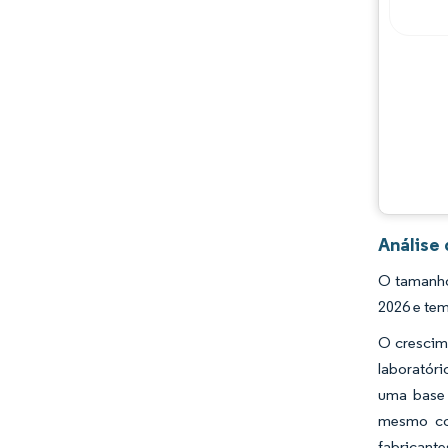
Análise
O tamanho
2026 e tem
O crescim
laboratór
uma base 
mesmo com
fabricant