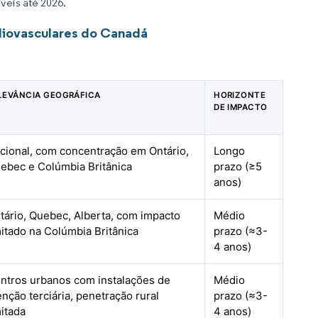
veis até 2026.
diovasculares do Canadá
LEVÂNCIA GEOGRÁFICA
HORIZONTE
DE IMPACTO
cional, com concentração em Ontário,
Longo
ebec e Colúmbia Britânica
prazo (≥5
anos)
tário, Quebec, Alberta, com impacto
Médio
mitado na Colúmbia Britânica
prazo (≈3-
4 anos)
ntros urbanos com instalações de
Médio
enção terciária, penetração rural
prazo (≈3-
mitada
4 anos)