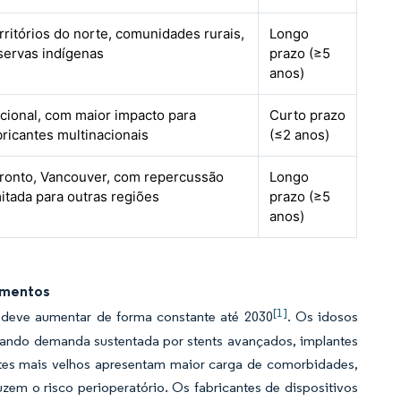
rritórios do norte, comunidades rurais,
Longo
servas indígenas
prazo (≥5
anos)
cional, com maior impacto para
Curto prazo
bricantes multinacionais
(≤2 anos)
ronto, Vancouver, com repercussão
Longo
mitada para outras regiões
prazo (≥5
anos)
imentos
[1]
deve aumentar de forma constante até 2030
. Os idosos
iando demanda sustentada por stents avançados, implantes
ntes mais velhos apresentam maior carga de comorbidades,
em o risco perioperatório. Os fabricantes de dispositivos