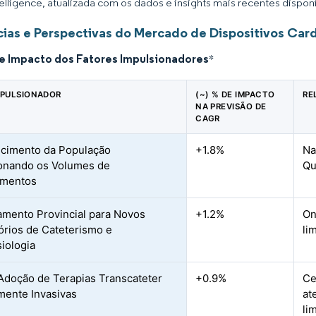
elligence, atualizada com os dados e insights mais recentes disponí
ias e Perspectivas do Mercado de Dispositivos Car
de Impacto dos Fatores Impulsionadores
*
MPULSIONADOR
(~) % DE IMPACTO
RE
NA PREVISÃO DE
CAGR
cimento da População
+1.8%
Na
onando os Volumes de
Qu
imentos
amento Provincial para Novos
+1.2%
On
órios de Cateterismo e
li
siologia
Adoção de Terapias Transcateter
+0.9%
Ce
ente Invasivas
at
li