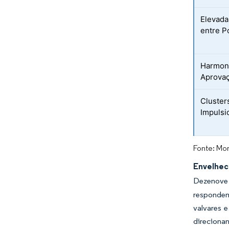
Elevada
entre P
Harmoni
Aprovaç
Cluster
Impulsi
Fonte: Mor
Envelhec
Dezenove 
respondem
valvares 
direciona