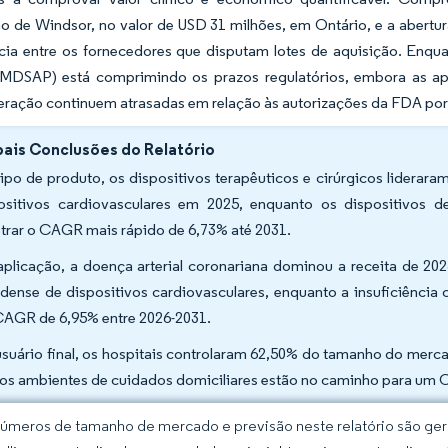
o de Windsor, no valor de USD 31 milhões, em Ontário, e a abertur
cia entre os fornecedores que disputam lotes de aquisição. Enqua
MDSAP) está comprimindo os prazos regulatórios, embora as ap
eração continuem atrasadas em relação às autorizações da FDA por
pais Conclusões do Relatório
tipo de produto, os dispositivos terapêuticos e cirúrgicos lider
ositivos cardiovasculares em 2025, enquanto os dispositivos 
strar o CAGR mais rápido de 6,73% até 2031.
aplicação, a doença arterial coronariana dominou a receita de 
dense de dispositivos cardiovasculares, enquanto a insuficiência
AGR de 6,95% entre 2026-2031.
usuário final, os hospitais controlaram 62,50% do tamanho do merc
os ambientes de cuidados domiciliares estão no caminho para um 
úmeros de tamanho de mercado e previsão neste relatório são gera