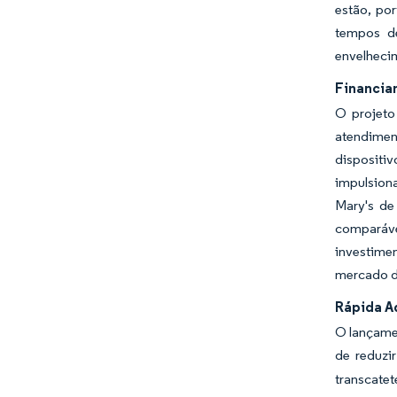
estão, por
tempos de
envelhecim
Financia
O projeto
atendiment
dispositiv
impulsion
Mary's de
comparáve
investime
mercado d
Rápida A
O lançame
de reduzi
transcate