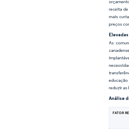
orçamento
receita de
mais curt
preços c
Elevadas
As comun
canadense
implantáv
necessida
transferê
educação 
reduzir as
Análise d
FATOR R