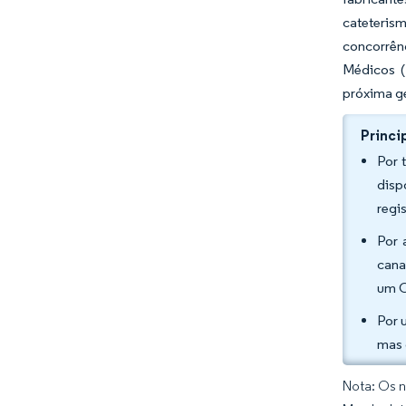
cateterism
concorrên
Médicos (
próxima g
Princi
Por 
disp
regi
Por 
cana
um C
Por 
mas 
Nota: Os n