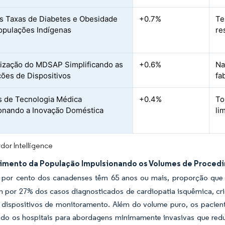
s Taxas de Diabetes e Obesidade
+0.7%
Te
opulações Indígenas
re
zação do MDSAP Simplificando as
+0.6%
Na
ões de Dispositivos
fa
s de Tecnologia Médica
+0.4%
To
onando a Inovação Doméstica
li
dor Intelligence
imento da População Impulsionando os Volumes de Proced
por cento dos canadenses têm 65 anos ou mais, proporção que 
 por 27% dos casos diagnosticados de cardiopatia isquêmica, cr
e dispositivos de monitoramento. Além do volume puro, os pacie
ndo os hospitais para abordagens minimamente invasivas que reduz