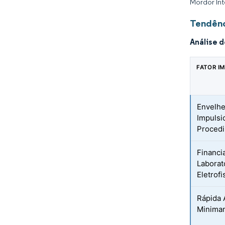
Mordor Int
Tendênc
Análise 
FATOR I
Envelhe
Impulsi
Proced
Financi
Laborat
Eletrofi
Rápida 
Minimam