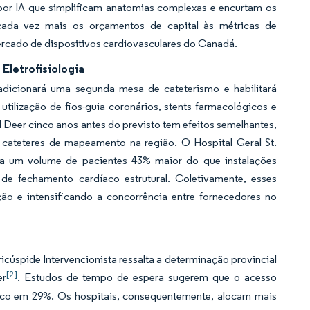
s por IA que simplificam anatomias complexas e encurtam os
cada vez mais os orçamentos de capital às métricas de
ercado de dispositivos cardiovasculares do Canadá.
Eletrofisiologia
dicionará uma segunda mesa de cateterismo e habilitará
tilização de fios-guia coronários, stents farmacológicos e
d Deer cinco anos antes do previsto tem efeitos semelhantes,
 cateteres de mapeamento na região. O Hospital Geral St.
cia um volume de pacientes 43% maior do que instalações
e fechamento cardíaco estrutural. Coletivamente, esses
o e intensificando a concorrência entre fornecedores no
úspide Intervencionista ressalta a determinação provincial
[2]
er
. Estudos de tempo de espera sugerem que o acesso
risco em 29%. Os hospitais, consequentemente, alocam mais