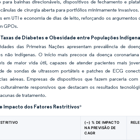
 para bainhas direcionáveis, dispositivos de fechamento e plata
 cânulas de cirurgia aberta para portfólios minimamente invasivo
as em UTI e economia de dias de leito, reforçando os argumentos
om GPOs.
 Taxas de Diabetes e Obesidade entre Populações Indígen
idades das Primeiras Nações apresentam prevalência de doe
s não indígenas. O início mais precoce da doença coronariana 
eis de maior vida útil, capazes de atender pacientes mais jo
de de sondas de ultrassom portáteis e patches de ECG conec
ncias aéreas. Empresas de dispositivos que fazem parceria com
culturalmente responsivos que destacam os resultados tecnológi
 lacunas de tratamento.
e Impacto dos Fatores Restritivos
*
ESTRITIVO
(~) % DE IMPACTO
REL
NA PREVISÃO DE
CAGR