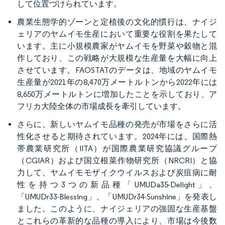
して位置づけられています。
農業生態学的ゾーンと定植後の文化的慣行は、ナイジ
ェリアのヤムイモ生産において重要な役割を果たして
います。主に小規模農家がヤムイモを野菜や穀物と混
作しており、この戦略が大規模な生産量を大幅に向上
させています。FAOSTATのデータは、地域のヤムイモ
生産量が2021年の8,470万メートルトンから2022年には
8,650万メートルトンに増加したことを示しており、ア
フリカ大陸全体の市場成長を牽引しています。
さらに、新しいヤムイモ品種の発売が市場をさらに活
性化させると期待されています。2024年には、国際熱
帯農業研究所（IITA）が国際農業研究協議グループ
（CGIAR）および国立根菜作物研究所（NRCRI）と協
力して、ヤムイモモザイクウイルスおよび炭疽病に耐
性を持つ3つの新品種「UMUDa35-Delight」、
「UMUDr33-Blessing」、「UMUDr34-Sunshine」を発表し
ました。このように、ナイジェリアの強固な生産基盤
とこれらの革新的な品種の導入により、市場は今後数