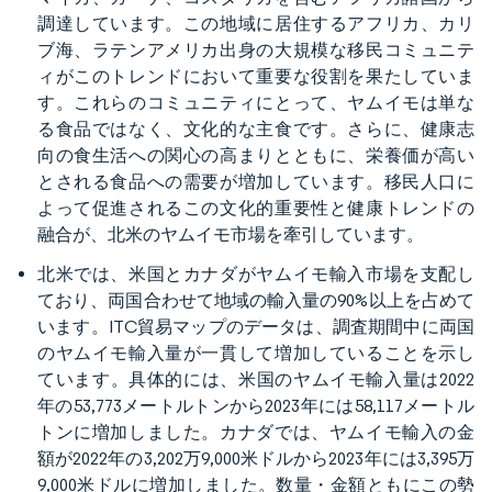
調達しています。この地域に居住するアフリカ、カリ
ブ海、ラテンアメリカ出身の大規模な移民コミュニテ
ィがこのトレンドにおいて重要な役割を果たしていま
す。これらのコミュニティにとって、ヤムイモは単な
る食品ではなく、文化的な主食です。さらに、健康志
向の食生活への関心の高まりとともに、栄養価が高い
とされる食品への需要が増加しています。移民人口に
よって促進されるこの文化的重要性と健康トレンドの
融合が、北米のヤムイモ市場を牽引しています。
北米では、米国とカナダがヤムイモ輸入市場を支配し
ており、両国合わせて地域の輸入量の90%以上を占めて
います。ITC貿易マップのデータは、調査期間中に両国
のヤムイモ輸入量が一貫して増加していることを示し
ています。具体的には、米国のヤムイモ輸入量は2022
年の53,773メートルトンから2023年には58,117メートル
トンに増加しました。カナダでは、ヤムイモ輸入の金
額が2022年の3,202万9,000米ドルから2023年には3,395万
9,000米ドルに増加しました。数量・金額ともにこの勢