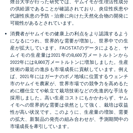
煙台大学が行った研究では、ヤムイモが生理活性成分
の供給源であることが確認されており、炎症性疾患や
代謝性疾患の予防・治療に向けた天然化合物の開発に
可能性があるとされています。
消費者がヤムイモの健康上の利点をより認識するよう
になるにつれ、世界的な需要が増加し、世界中での生
産が拡大しています。FAOSTATのデータによると、ヤ
ムイモの生産量は2021年の8,600万メートルトンから
2022年には8,800万メートルトンに増加しました。生産
技術の最近の進歩も市場成長に貢献しています。例え
ば、2021年にはガーナのボノ地域に位置するウェンチ
市のヤムイモ農家が、世界市場での競争力を高めるた
めに棚仕立てや畝立て栽培技術などの先進的な手法を
採用しました。高い生産コストにもかかわらず、ヤム
イモへの世界的な需要は依然として強く、栽培は収益
性が高い状況です。このように、生産量の増加、需要
の拡大、新製品の発売の組み合わせが、予測期間中の
市場成長を牽引しています。