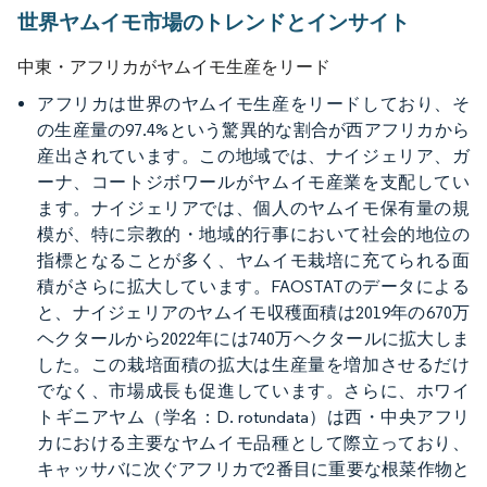
世界ヤムイモ市場のトレンドとインサイト
中東・アフリカがヤムイモ生産をリード
アフリカは世界のヤムイモ生産をリードしており、そ
の生産量の97.4%という驚異的な割合が西アフリカから
産出されています。この地域では、ナイジェリア、ガ
ーナ、コートジボワールがヤムイモ産業を支配してい
ます。ナイジェリアでは、個人のヤムイモ保有量の規
模が、特に宗教的・地域的行事において社会的地位の
指標となることが多く、ヤムイモ栽培に充てられる面
積がさらに拡大しています。FAOSTATのデータによる
と、ナイジェリアのヤムイモ収穫面積は2019年の670万
ヘクタールから2022年には740万ヘクタールに拡大しま
した。この栽培面積の拡大は生産量を増加させるだけ
でなく、市場成長も促進しています。さらに、ホワイ
トギニアヤム（学名：D. rotundata）は西・中央アフリ
カにおける主要なヤムイモ品種として際立っており、
キャッサバに次ぐアフリカで2番目に重要な根菜作物と