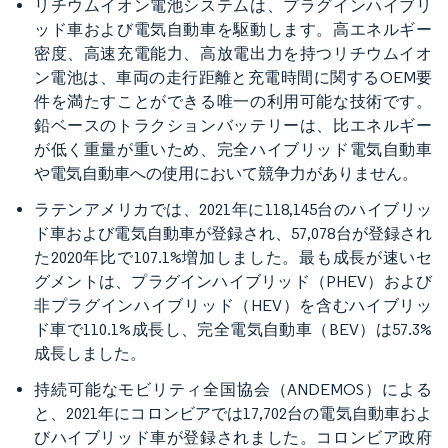
リチウムイオン電池システムは、プラグインハイブリ
ッド車および電気自動車を駆動します。高エネルギー
密度、高速充電能力、高放電出力を持つリチウムイオ
ン電池は、車両の走行距離と充電時間に関するOEM要
件を満たすことができる唯一の利用可能な技術です。
鉛ベースのトラクションバッテリーは、比エネルギー
が低く重量が重いため、完全ハイブリッド電気自動車
や電気自動車への使用において競争力がありません。
ラテンアメリカでは、2021年に118,145台のハイブリッ
ド車および電気自動車が登録され、57,078台が登録され
た2020年比で107.1%増加しました。最も成長が速いセ
グメントは、プラグインハイブリッド（PHEV）および
非プラグインハイブリッド（HEV）を含むハイブリッ
ド車で110.1%成長し、完全電気自動車（BEV）は57.3%
成長しました。
持続可能なモビリティ全国協会（ANDEMOS）による
と、2021年にコロンビアでは17,702台の電気自動車およ
びハイブリッド車が登録されました。コロンビア政府