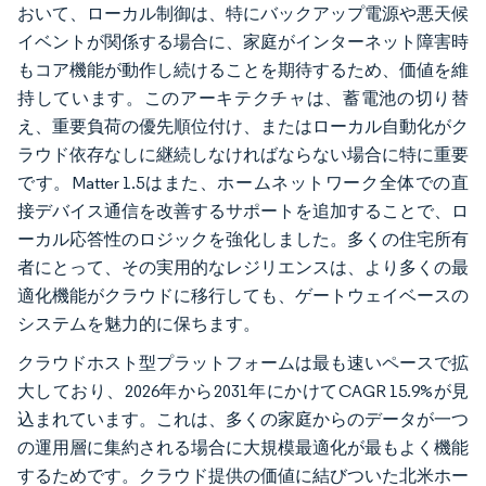
おいて、ローカル制御は、特にバックアップ電源や悪天候
イベントが関係する場合に、家庭がインターネット障害時
もコア機能が動作し続けることを期待するため、価値を維
持しています。このアーキテクチャは、蓄電池の切り替
え、重要負荷の優先順位付け、またはローカル自動化がク
ラウド依存なしに継続しなければならない場合に特に重要
です。Matter 1.5はまた、ホームネットワーク全体での直
接デバイス通信を改善するサポートを追加することで、ロ
ーカル応答性のロジックを強化しました。多くの住宅所有
者にとって、その実用的なレジリエンスは、より多くの最
適化機能がクラウドに移行しても、ゲートウェイベースの
システムを魅力的に保ちます。
クラウドホスト型プラットフォームは最も速いペースで拡
大しており、2026年から2031年にかけてCAGR 15.9%が見
込まれています。これは、多くの家庭からのデータが一つ
の運用層に集約される場合に大規模最適化が最もよく機能
するためです。クラウド提供の価値に結びついた北米ホー