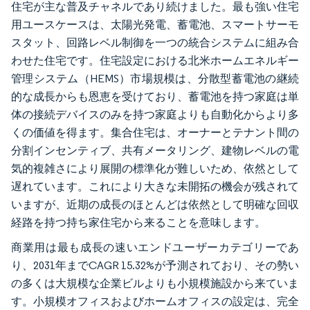
住宅が主な普及チャネルであり続けました。最も強い住宅
用ユースケースは、太陽光発電、蓄電池、スマートサーモ
スタット、回路レベル制御を一つの統合システムに組み合
わせた住宅です。住宅設定における北米ホームエネルギー
管理システム（HEMS）市場規模は、分散型蓄電池の継続
的な成長からも恩恵を受けており、蓄電池を持つ家庭は単
体の接続デバイスのみを持つ家庭よりも自動化からより多
くの価値を得ます。集合住宅は、オーナーとテナント間の
分割インセンティブ、共有メータリング、建物レベルの電
気的複雑さにより展開の標準化が難しいため、依然として
遅れています。これにより大きな未開拓の機会が残されて
いますが、近期の成長のほとんどは依然として明確な回収
経路を持つ持ち家住宅から来ることを意味します。
商業用は最も成長の速いエンドユーザーカテゴリーであ
り、2031年までCAGR 15.32%が予測されており、その勢い
の多くは大規模な企業ビルよりも小規模施設から来ていま
す。小規模オフィスおよびホームオフィスの設定は、完全