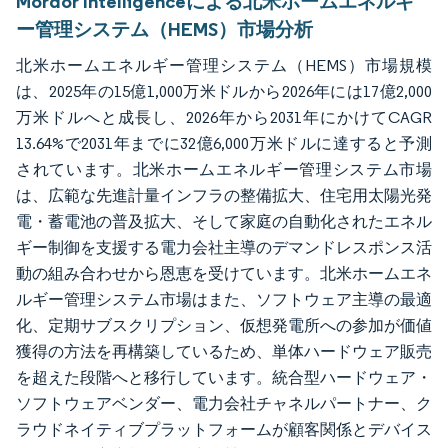
Mordor Intelligenceによる北米ホームエネルギ
ー管理システム（HEMS）市場分析
北米ホームエネルギー管理システム（HEMS）市場規模
は、2025年の15億1,000万米ドルから2026年には17億2,000
万米ドルへと成長し、2026年から2031年にかけてCAGR
13.64%で2031年までに32億6,000万米ドルに達すると予測
されています。北米ホームエネルギー管理システム市場
は、広範な先進計量インフラの整備拡大、住宅用太陽光発
電・蓄電池の普及拡大、そして家庭の自動化されたエネル
ギー制御を支援する電力会社主導のデマンドレスポンス活
動の組み合わせから恩恵を受けています。北米ホームエネ
ルギー管理システム市場はまた、ソフトウェア主導の最適
化、定期サブスクリプション、仮想発電所への参加が価値
獲得の方法を再構築しているため、単体ハードウェア販売
を超えた段階へと移行しています。統合型ハードウェア・
ソフトウェアベンダー、電力会社チャネルパートナー、ク
ラウドネイティブプラットフォームが顧客関係とデバイス