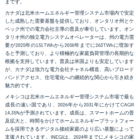
まです。
カナダは北米ホームエネルギー管理システム市場内で安定
した成熟した需要基盤を提供しており、オンタリオ州とケ
ベック州での電力会社主導の普及が牽引しています。オン
タリオ州の独立電力システムオペレーターは、州の電力需
要が2025年の151TWhから2050年までに263TWhに増加す
ると予測しており、より積極的な家庭負荷管理の長期的な
根拠を支持しています。普及は米国よりも安定しています
が、カナダは強力な電力会社チャネル構造、高いブロード
バンドアクセス、住宅電化への継続的な関心から引き続き
魅力的です。
メキシコは北米ホームエネルギー管理システム市場で最も
成長の速い国であり、2026年から2031年にかけてCAGR
14.35%が予測されています。成長は、スマートホームの普
及拡大と、時間をかけてホームエネルギープラットフォー
ムを採用できるデジタル接続家庭のより広い基盤によって
支援されています。INEGIは、2024年までにメキシコの家