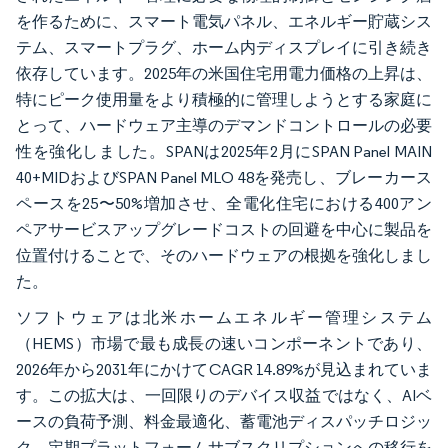
を作るために、スマート電気パネル、エネルギー貯蔵シス
テム、スマートプラグ、ホーム内ディスプレイに引き続き
依存しています。2025年の米国住宅用電力価格の上昇は、
特にピーク使用量をより積極的に管理しようとする家庭に
とって、ハードウェア主導のデマンドコントロールの必要
性を強化しました。SPANは2025年2月にSPAN Panel MAIN
40+MIDおよびSPAN Panel MLO 48を発売し、ブレーカース
ペースを25〜50%増加させ、全電化住宅における400アン
ペアサービスアップグレードコストの回避を中心に製品を
位置付けることで、そのハードウェアの根拠を強化しまし
た。
ソフトウェアは北米ホームエネルギー管理システム
（HEMS）市場で最も成長の速いコンポーネントであり、
2026年から2031年にかけてCAGR 14.89%が見込まれていま
す。この拡大は、一回限りのデバイス収益ではなく、AIベ
ースの負荷予測、料金最適化、蓄電池ディスパッチロジッ
ク、定期プラットフォームサブスクリプションへの移行を