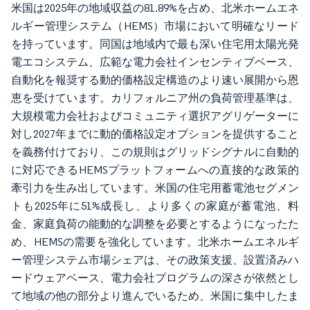
米国は2025年の地域収益の81.89%を占め、北米ホームエネ
ルギー管理システム（HEMS）市場において明確なリード
を持っています。同国は地域内で最も深い住宅用太陽光発
電エコシステム、広範な電力会社インセンティブベース、
自動化を報奨する動的価格設定構造のより速い展開から恩
恵を受けています。カリフォルニア州の負荷管理基準は、
大規模電力会社およびコミュニティ選択アグリゲーターに
対し2027年までに動的価格設定オプションを提供すること
を義務付けており、この規則はグリッドシグナルに自動的
に対応できるHEMSプラットフォームへの直接的な政策的
牽引力を生み出しています。米国の住宅用蓄電池セグメン
トも2025年に51%成長し、より多くの家庭が蓄電池、料
金、家庭負荷の能動的な調整を必要とするようになったた
め、HEMSの需要を強化しています。北米ホームエネルギ
ー管理システム市場シェアは、その政策支援、設置済みハ
ードウェアベース、電力会社プログラムの深さが依然とし
て地域の他の部分より進んでいるため、米国に集中したま