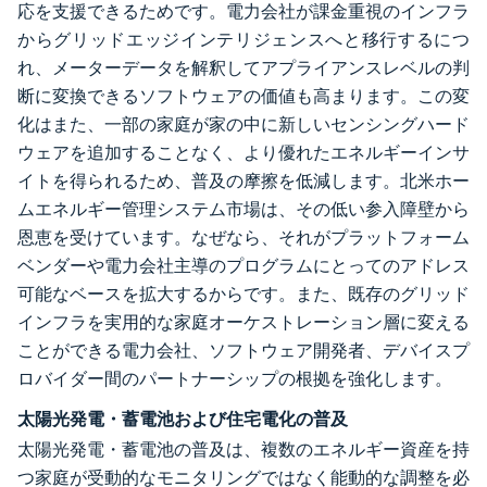
応を支援できるためです。電力会社が課金重視のインフラ
からグリッドエッジインテリジェンスへと移行するにつ
れ、メーターデータを解釈してアプライアンスレベルの判
断に変換できるソフトウェアの価値も高まります。この変
化はまた、一部の家庭が家の中に新しいセンシングハード
ウェアを追加することなく、より優れたエネルギーインサ
イトを得られるため、普及の摩擦を低減します。北米ホー
ムエネルギー管理システム市場は、その低い参入障壁から
恩恵を受けています。なぜなら、それがプラットフォーム
ベンダーや電力会社主導のプログラムにとってのアドレス
可能なベースを拡大するからです。また、既存のグリッド
インフラを実用的な家庭オーケストレーション層に変える
ことができる電力会社、ソフトウェア開発者、デバイスプ
ロバイダー間のパートナーシップの根拠を強化します。
太陽光発電・蓄電池および住宅電化の普及
太陽光発電・蓄電池の普及は、複数のエネルギー資産を持
つ家庭が受動的なモニタリングではなく能動的な調整を必