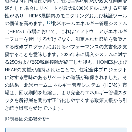
組みは特に関連性が高く、住宅全体の節約が必要な閾値を
満たした場合にリベートが最大8,000米ドルに達する可能
性があり、HEMS展開内のモニタリングおよび検証ツール
[3]
の価値を高めます。
北米ホームエネルギー管理システム
（HEMS）市場において、これはソフトウェアがエネルギ
ーフローを管理するだけでなく、測定された節約を報奨と
する改修プログラムにおけるパフォーマンスの文書化を支
援することを意味します。2025年末に購入システムに対す
る25Cおよび25D税額控除が終了した後も、HOMESおよび
HEARの支援が維持されたことで、住宅全体プロジェクト
に対する意味のあるリベートの道筋が確保されました。そ
の結果、北米ホームエネルギー管理システム（HEMS）市
場は、回収期間を短縮し、より完全なエネルギー管理スタ
ックを所得層を問わず正当化しやすくする政策支援から引
き続き恩恵を受けています。
抑制要因の影響分析
*