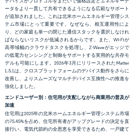
デバイスがプロトコルをまたいで価格設定とエネルギーデ
ータをより一貫して共有できるようになる広範なサポート
が追加されました。これは北米ホームエネルギー管理シス
テム市場にとって重要です。なぜなら、相互運用性によ
り、どの家庭も単一の閉じた通信スタックを選択しなけれ
ばならないリスクが低減されるからです。また、Wi-Fiが
高帯域幅のクラウドタスクを処理し、Z-Waveがエッジで
の低電力センシングと制御をサポートする実用的な共存モ
デルも可能にします。2026年3月にリリースされたMatter
1.5.1は、クロスプラットフォームのデバイス動作をさらに
改善し、よりスムーズなマルチデバイス互換性への推進を
強化しました。
エンドユーザー別：住宅用が支配しながら商業用の普及が
加速
住宅用は2025年の北米ホームエネルギー管理システム市場
の75.45%を占め、住宅所有者がアップグレードの決定を直
接行い、電気代節約の全恩恵を享受できるため、一戸建て