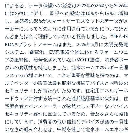
によると、データ保護への懸念は2022年の26%から2026年
には29%に上昇し、監視への懸念は16%から19%に増加
し、回答者の55%がスマートサーモスタットのデータがメ
ーカーによってどのように使用されているかについてほと
[4]
んどまたは全く理解していないと報告しました。
IEA-4E
EDNAプラットフォームはまた、2026年3月に太陽光発電
システム、蓄電池、EV充電器全体にわたるファームウェ
アの脆弱性、暗号化されていないMQTT通信、消費者ポー
タルの脆弱性を特定しました。北米ホームエネルギー管理
システム市場において、これが重要な意味を持つのは、マ
ルチベンダーの設置は最も脆弱な接続デバイスと同程度の
セキュリティしか持たないためです。住宅用エネルギーハ
ードウェアに対する統一された連邦認証基準の欠如は、住
宅所有者とインストーラーが依然として不均一なデバイス
セキュリティ要件に直面しているため、普及をさらに複雑
にしています。消費者の低い信頼とデバイス保護の一貫性
のなさの組み合わせは、中期を通じて北米ホームエネルギ