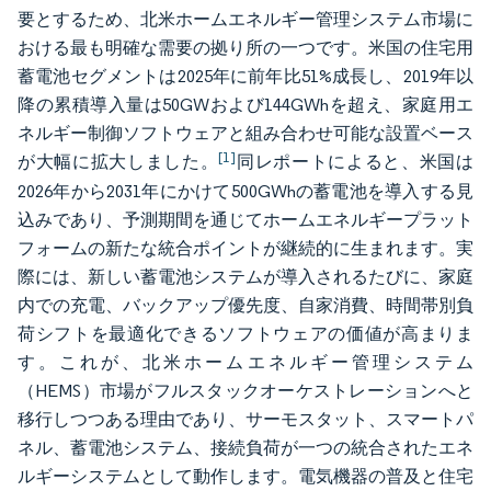
要とするため、北米ホームエネルギー管理システム市場に
おける最も明確な需要の拠り所の一つです。米国の住宅用
蓄電池セグメントは2025年に前年比51%成長し、2019年以
降の累積導入量は50GWおよび144GWhを超え、家庭用エ
ネルギー制御ソフトウェアと組み合わせ可能な設置ベース
[1]
が大幅に拡大しました。
同レポートによると、米国は
2026年から2031年にかけて500GWhの蓄電池を導入する見
込みであり、予測期間を通じてホームエネルギープラット
フォームの新たな統合ポイントが継続的に生まれます。実
際には、新しい蓄電池システムが導入されるたびに、家庭
内での充電、バックアップ優先度、自家消費、時間帯別負
荷シフトを最適化できるソフトウェアの価値が高まりま
す。これが、北米ホームエネルギー管理システム
（HEMS）市場がフルスタックオーケストレーションへと
移行しつつある理由であり、サーモスタット、スマートパ
ネル、蓄電池システム、接続負荷が一つの統合されたエネ
ルギーシステムとして動作します。電気機器の普及と住宅