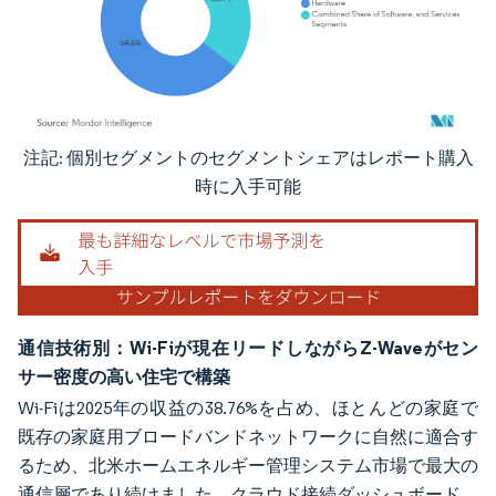
注記: 個別セグメントのセグメントシェアはレポート購入
画像 © Mordor Intelligence。再利用にはCC BY 4.0の表示が必要です。
時に入手可能
通信技術別：Wi-Fiが現在リードしながらZ-Waveがセン
サー密度の高い住宅で構築
Wi-Fiは2025年の収益の38.76%を占め、ほとんどの家庭で
既存の家庭用ブロードバンドネットワークに自然に適合す
るため、北米ホームエネルギー管理システム市場で最大の
通信層であり続けました。クラウド接続ダッシュボード、