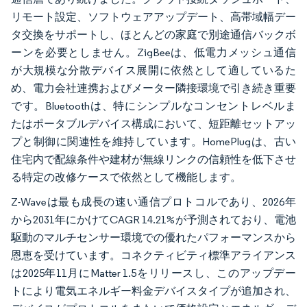
リモート設定、ソフトウェアアップデート、高帯域幅デー
タ交換をサポートし、ほとんどの家庭で別途通信バックボ
ーンを必要としません。ZigBeeは、低電力メッシュ通信
が大規模な分散デバイス展開に依然として適しているた
め、電力会社連携およびメーター隣接環境で引き続き重要
です。Bluetoothは、特にシンプルなコンセントレベルま
たはポータブルデバイス構成において、短距離セットアッ
プと制御に関連性を維持しています。HomePlugは、古い
住宅内で配線条件や建材が無線リンクの信頼性を低下させ
る特定の改修ケースで依然として機能します。
Z-Waveは最も成長の速い通信プロトコルであり、2026年
から2031年にかけてCAGR 14.21%が予測されており、電池
駆動のマルチセンサー環境での優れたパフォーマンスから
恩恵を受けています。コネクティビティ標準アライアンス
は2025年11月にMatter 1.5をリリースし、このアップデー
トにより電気エネルギー料金デバイスタイプが追加され、