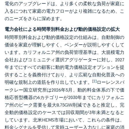
電化のアップグレードは、より多くの柔軟な負荷が家庭に
入るにつれて家庭の電力フローがより複雑になるため、こ
のニーズをさらに深めます。
電力会社による時間帯別料金および動的価格設定の拡大
時間帯別料金および動的価格設定の仕組みは、自動制御の
価値を家庭が理解しやすく、ベンダーが説明しやすくして
います。カリフォルニア州の負荷管理基準は、大規模電力
会社およびコミュニティ選択アグリゲーターに対し、2027
年までにすべての顧客に動的電力価格設定オプションを提
供することを義務付けており、より広範な自動化普及への
[2]
明確な規制上の道筋を作り出しています。
ローレンスバ
ークレー国立研究所は2026年5月、動的料金体系の下で価
格応答型機器の6カテゴリーが2030年までにカリフォルニ
ア州のピーク需要を最大8.75GW削減できると推定し、完
全動的価格設定のケースでは回収期間が3年未満となると
しています。北米HEMS市場において、これらの条件は、
料金シグナルを受信して常時ユーザー入力なしに家庭の消