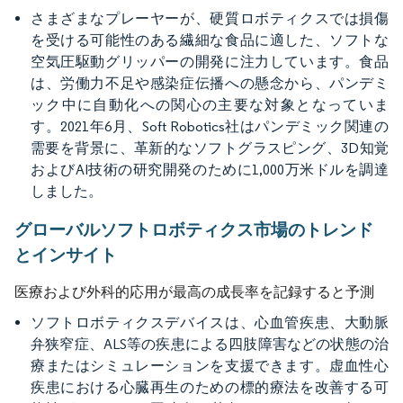
さまざまなプレーヤーが、硬質ロボティクスでは損傷
を受ける可能性のある繊細な食品に適した、ソフトな
空気圧駆動グリッパーの開発に注力しています。食品
は、労働力不足や感染症伝播への懸念から、パンデミ
ック中に自動化への関心の主要な対象となっていま
す。2021年6月、Soft Robotics社はパンデミック関連の
需要を背景に、革新的なソフトグラスピング、3D知覚
およびAI技術の研究開発のために1,000万米ドルを調達
しました。
グローバルソフトロボティクス市場のトレンド
とインサイト
医療および外科的応用が最高の成長率を記録すると予測
ソフトロボティクスデバイスは、心血管疾患、大動脈
弁狭窄症、ALS等の疾患による四肢障害などの状態の治
療またはシミュレーションを支援できます。虚血性心
疾患における心臓再生のための標的療法を改善する可