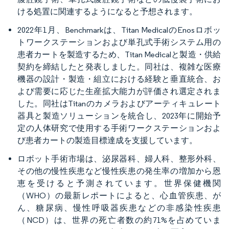
ける処置に関連するようになると予想されます。
2022年1月、Benchmarkは、Titan MedicalのEnosロボッ
トワークステーションおよび単孔式手術システム用の
患者カートを製造するため、Titan Medicalと製造・供給
契約を締結したと発表しました。同社は、複雑な医療
機器の設計・製造・組立における経験と垂直統合、お
よび需要に応じた生産拡大能力が評価され選定されま
した。同社はTitanのカメラおよびアーティキュレート
器具と製造ソリューションを統合し、2023年に開始予
定の人体研究で使用する手術ワークステーションおよ
び患者カートの製造目標達成を支援しています。
ロボット手術市場は、泌尿器科、婦人科、整形外科、
その他の慢性疾患など慢性疾患の発生率の増加から恩
恵を受けると予測されています。世界保健機関
（WHO）の最新レポートによると、心血管疾患、が
ん、糖尿病、慢性呼吸器疾患などの非感染性疾患
（NCD）は、世界の死亡者数の約71%を占めていま