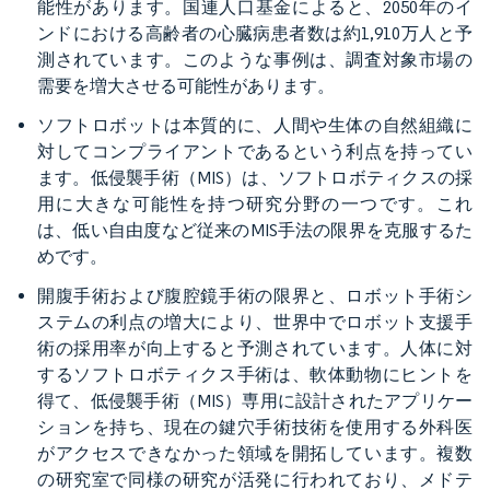
能性があります。国連人口基金によると、2050年のイ
ンドにおける高齢者の心臓病患者数は約1,910万人と予
測されています。このような事例は、調査対象市場の
需要を増大させる可能性があります。
ソフトロボットは本質的に、人間や生体の自然組織に
対してコンプライアントであるという利点を持ってい
ます。低侵襲手術（MIS）は、ソフトロボティクスの採
用に大きな可能性を持つ研究分野の一つです。これ
は、低い自由度など従来のMIS手法の限界を克服するた
めです。
開腹手術および腹腔鏡手術の限界と、ロボット手術シ
ステムの利点の増大により、世界中でロボット支援手
術の採用率が向上すると予測されています。人体に対
するソフトロボティクス手術は、軟体動物にヒントを
得て、低侵襲手術（MIS）専用に設計されたアプリケー
ションを持ち、現在の鍵穴手術技術を使用する外科医
がアクセスできなかった領域を開拓しています。複数
の研究室で同様の研究が活発に行われており、メドテ