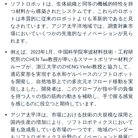
ソフトロボットは、生体組織と同等の機械的特性を持
つ材料から構築されたシステムです。これらのロボッ
トは本質的に従来のロボットよりも革新的であると見
なされています。アジア太平洋地域では、調査対象市
場においていくつかの先進的なイノベーションが見ら
れます。
例えば、2023年1月、中国科学院寧波材料技術・工程研
究所のCHEN Tao教授が率いるスマートポリマー材料グ
ループが、浙江大学のZHENG Yinfei教授と協力して、
適応変形を実現する水和ゲルベースのソフトロボット
を開発し、自然地形上での多次元オフロード移動を実
現しました。開発者は、このグローブが指や手の負傷
を持つ人々の指の筋肉の動きを補助し、手で握る感覚
を感じるのに役立つと期待しています。
アジア太平洋は、市場における技術の大規模な採用と
国内生産の増加により、ソフトロボティクスにおいて
最も急成長している市場の一つです。地域のベンダー
もソフトロボティクス分野のイノベーションと発展に