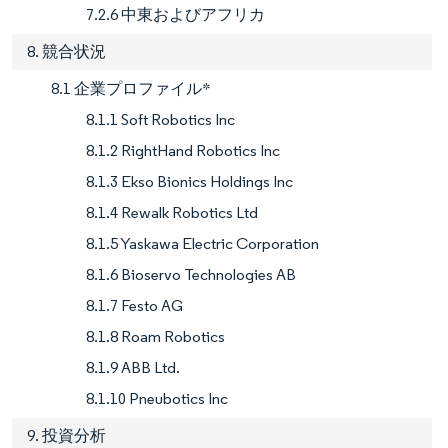
7.2.6 中東およびアフリカ
8. 競合状況
8.1 企業プロファイル*
8.1.1 Soft Robotics Inc
8.1.2 RightHand Robotics Inc
8.1.3 Ekso Bionics Holdings Inc
8.1.4 Rewalk Robotics Ltd
8.1.5 Yaskawa Electric Corporation
8.1.6 Bioservo Technologies AB
8.1.7 Festo AG
8.1.8 Roam Robotics
8.1.9 ABB Ltd.
8.1.10 Pneubotics Inc
9. 投資分析