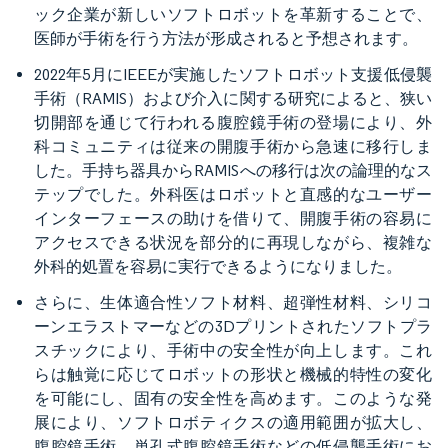
ック企業が新しいソフトロボットを革新することで、
医師が手術を行う方法が形成されると予想されます。
2022年5月にIEEEが実施したソフトロボット支援低侵襲
手術（RAMIS）および介入に関する研究によると、狭い
切開部を通じて行われる腹腔鏡手術の登場により、外
科コミュニティは従来の開腹手術から急速に移行しま
した。手持ち器具からRAMISへの移行は次の論理的なス
テップでした。外科医はロボットと直感的なユーザー
インターフェースの助けを借りて、開腹手術の容易に
アクセスできる状況を部分的に再現しながら、複雑な
外科的処置を容易に実行できるようになりました。
さらに、生体適合性ソフト材料、超弾性材料、シリコ
ーンエラストマーなどの3Dプリントされたソフトプラ
スチックにより、手術中の安全性が向上します。これ
らは触覚に応じてロボットの形状と機械的特性の変化
を可能にし、固有の安全性を高めます。このような発
展により、ソフトロボティクスの適用範囲が拡大し、
腹腔鏡手術、単孔式腹腔鏡手術などの低侵襲手術にお