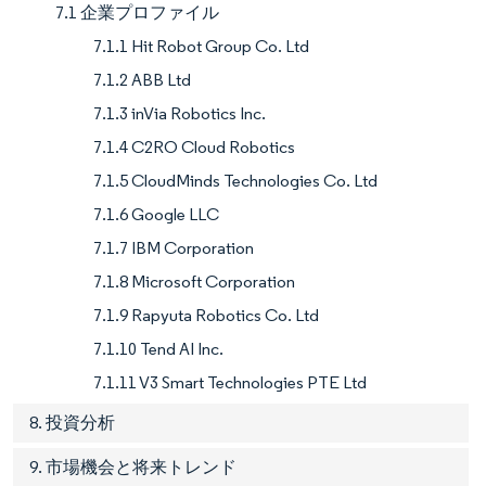
7.1 企業プロファイル
7.1.1 Hit Robot Group Co. Ltd
7.1.2 ABB Ltd
7.1.3 inVia Robotics Inc.
7.1.4 C2RO Cloud Robotics
7.1.5 CloudMinds Technologies Co. Ltd
7.1.6 Google LLC
7.1.7 IBM Corporation
7.1.8 Microsoft Corporation
7.1.9 Rapyuta Robotics Co. Ltd
7.1.10 Tend AI Inc.
7.1.11 V3 Smart Technologies PTE Ltd
8. 投資分析
9. 市場機会と将来トレンド