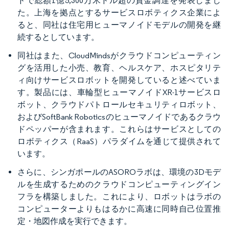
ドで総額1億5,300万米ドル超の資金調達を発表しまし
た。上海を拠点とするサービスロボティクス企業によ
ると、同社は住宅用ヒューマノイドモデルの開発を継
続するとしています。
同社はまた、CloudMindsがクラウドコンピューティン
グを活用した小売、教育、ヘルスケア、ホスピタリテ
ィ向けサービスロボットを開発していると述べていま
す。製品には、車輪型ヒューマノイドXR-1サービスロ
ボット、クラウドパトロールセキュリティロボット、
およびSoftBank Roboticsのヒューマノイドであるクラウ
ドペッパーが含まれます。これらはサービスとしての
ロボティクス（RaaS）パラダイムを通じて提供されて
います。
さらに、シンガポールのASOROラボは、環境の3Dモデ
ルを生成するためのクラウドコンピューティングイン
フラを構築しました。これにより、ロボットはラボの
コンピューターよりもはるかに高速に同時自己位置推
定・地図作成を実行できます。