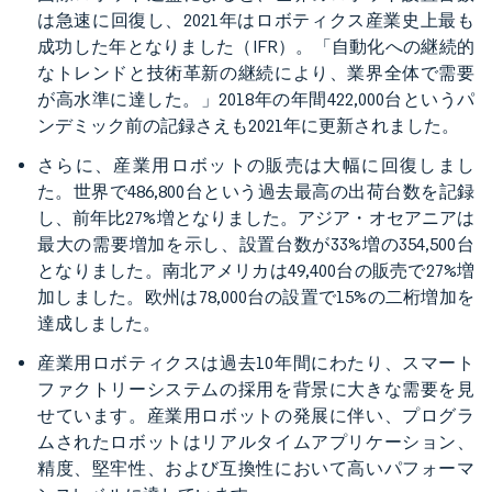
は急速に回復し、2021年はロボティクス産業史上最も
成功した年となりました（IFR）。「自動化への継続的
なトレンドと技術革新の継続により、業界全体で需要
が高水準に達した。」2018年の年間422,000台というパ
ンデミック前の記録さえも2021年に更新されました。
さらに、産業用ロボットの販売は大幅に回復しまし
た。世界で486,800台という過去最高の出荷台数を記録
し、前年比27%増となりました。アジア・オセアニアは
最大の需要増加を示し、設置台数が33%増の354,500台
となりました。南北アメリカは49,400台の販売で27%増
加しました。欧州は78,000台の設置で15%の二桁増加を
達成しました。
産業用ロボティクスは過去10年間にわたり、スマート
ファクトリーシステムの採用を背景に大きな需要を見
せています。産業用ロボットの発展に伴い、プログラ
ムされたロボットはリアルタイムアプリケーション、
精度、堅牢性、および互換性において高いパフォーマ