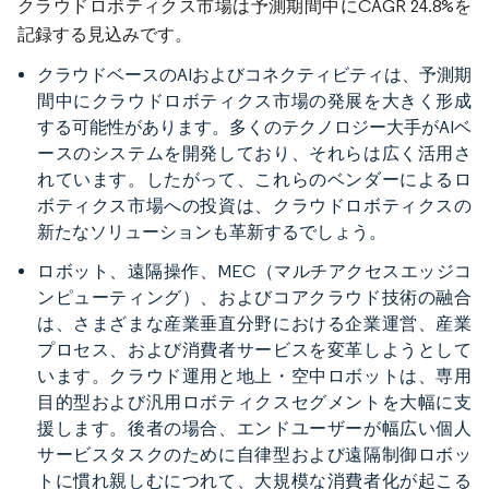
クラウドロボティクス市場は予測期間中にCAGR 24.8%を
記録する見込みです。
クラウドベースのAIおよびコネクティビティは、予測期
間中にクラウドロボティクス市場の発展を大きく形成
する可能性があります。多くのテクノロジー大手がAIベ
ースのシステムを開発しており、それらは広く活用さ
れています。したがって、これらのベンダーによるロ
ボティクス市場への投資は、クラウドロボティクスの
新たなソリューションも革新するでしょう。
ロボット、遠隔操作、MEC（マルチアクセスエッジコ
ンピューティング）、およびコアクラウド技術の融合
は、さまざまな産業垂直分野における企業運営、産業
プロセス、および消費者サービスを変革しようとして
います。クラウド運用と地上・空中ロボットは、専用
目的型および汎用ロボティクスセグメントを大幅に支
援します。後者の場合、エンドユーザーが幅広い個人
サービスタスクのために自律型および遠隔制御ロボッ
トに慣れ親しむにつれて、大規模な消費者化が起こる