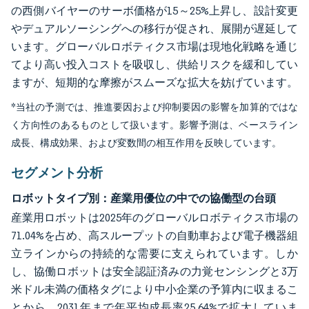
の西側バイヤーのサーボ価格が15～25%上昇し、設計変更
やデュアルソーシングへの移行が促され、展開が遅延して
います。グローバルロボティクス市場は現地化戦略を通じ
てより高い投入コストを吸収し、供給リスクを緩和してい
ますが、短期的な摩擦がスムーズな拡大を妨げています。
*当社の予測では、推進要因および抑制要因の影響を加算的ではな
く方向性のあるものとして扱います。影響予測は、ベースライン
成長、構成効果、および変数間の相互作用を反映しています。
セグメント分析
ロボットタイプ別：産業用優位の中での協働型の台頭
産業用ロボットは2025年のグローバルロボティクス市場の
71.04%を占め、高スループットの自動車および電子機器組
立ラインからの持続的な需要に支えられています。しか
し、協働ロボットは安全認証済みの力覚センシングと3万
米ドル未満の価格タグにより中小企業の予算内に収まるこ
とから、2031年まで年平均成長率25.64%で拡大していま