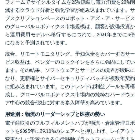
フォームでサイクルタイムを25%短縮し電力消費を20%削
減するクラウド分析と強化学習が組み込まれています。サ
ブスクリプションベースのロボット・アズ・ア・サービス
のグローバルロボティクス市場規模は、顧客が設備投資か
ら運用費用モデルへ移行するにつれて、2031年までに3倍
になると予測されています。
統合、リモートモニタリング、予知保全をカバーするサー
ビス収益は、ベンダーのロックインをさらに強固にしてい
ます。その結果、ソフトウェアとサービスの境界が曖昧に
なり、更新権とサイバーセキュリティパッチが複数年契約
に組み込まれています。このトレンドは利益プールを再構
成し、グローバルロボティクス市場内の純粋なハードウェ
ア中心の競合他社に対する参入障壁を高めています。
用途別：物流のリーダーシップと医療の勢い
電子商取引のフルフィルメントハブが物流・倉庫管理ロボ
ットを2025年に39.10%のシェアへと押し上げ、レイアウト
変更なしに設置できる自律移動プラットフォームに支えら