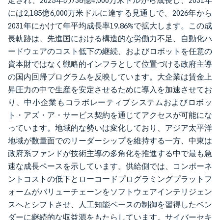
定され、2025年の736億4,000万米ドルから成長し、2031年
には2,185億6,000万米ドルに達する見通しで、2026年から
2031年にかけて年平均成長率19.86%で拡大します。この成
長軌跡は、先進国における構造的な労働力不足、自動化ハ
ードウェアのコスト低下の継続、およびロボットを任意の
資本財ではなく戦略的インフラとして位置づける政府主導
の国内回帰プログラムを反映しています。大企業は賃金上
昇圧力の中で生産を安定させるために導入を加速させてお
り、中小企業もコラボレーティブシステムおよびロボッ
ト・アズ・ア・サービス契約を通じてアクセスが可能にな
っています。地域的な勢いは変化しており、アジア太平洋
地域が数量面でのリーダーシップを維持する一方、中東は
政府系ファンドが技術主導の多角化を推進する中で最も急
速な成長ペースを示しています。供給側では、コンポーネ
ントコストの低下とローコードプログラミングプラットフ
ォームがバリューチェーンをソフトウェアインテリジェン
スへとシフトさせ、人工知能ベースの制御を習得したベン
ダーに継続的な収益源をもたらしています。サイバーセキ