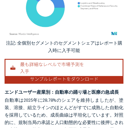
注記: 全個別セグメントのセグメントシェアはレポート購
画像 © Mordor Intelligence。再利用にはCC BY 4.0の表示が必要です。
入時に入手可能
エンドユーザー産業別：自動車の踊り場と医療の急成長
自動車は2025年に28.78%のシェアを維持しましたが、塗
装、溶接、組立ラインのほとんどがすでに成熟した自動化
を採用しているため、成長曲線は平坦化しています。対照
的に、規制当局の承認と人口動態的な必要性に後押しされ