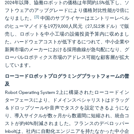
2024年以降、協働ロボットの価格は年間約15%低下し、ソ
フトウェアのアップグレードにより価格対比性能が2倍に
[3]
なりました。
中国のサプライヤーはエントリーレベル
のヒューマノイドを19万9,000人民元（27,512米ドル）で販
売し、ロボットを中小工場の設備投資予算内に収めまし
た。ハードウェアコストが低下するにつれて、中小企業や
新興市場のメーカーにおける採用曲線が急勾配になり、グ
ローバルロボティクス市場のアドレス可能な顧客層が拡大
しています。
ローコードロボットプログラミングプラットフォームの普
及
Robot Operating System 2上に構築されたローコードイン
ターフェースにより、ドメインスペシャリストはドラッグ
＆ドロップツールや音声でタスクを設定できるようにな
り、導入サイクルが数ヶ月から数週間に短縮され、統合コ
ストが約40%削減されました。フランスのデベロッパー
Inboltは、社内に自動化エンジニアを持たなかった中小企