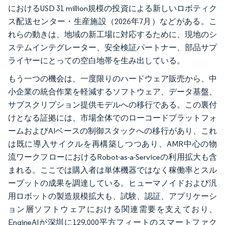
におけるUSD 31 million規模の投資による新しいロボティク
ス配送センター・生産施設（2026年7月）などがある。こ
れらの動きは、地域の新工場に対応するために、現地のシ
ステムインテグレーター、安全検証パートナー、部品サプ
ライヤーにとっての空白地帯を生み出している。
もう一つの機会は、一度限りのハードウェア販売から、中
小企業の統合作業を軽減するソフトウェア、データ基盤、
サブスクリプション提供モデルへの移行である。この裏付
けとなる証拠には、市場全体でのローコードプラットフォ
ームおよびAIベースの制御スタックへの移行があり、これ
は既に導入サイクルを再構築しつつあり、AMR中心の物
流ワークフローにおけるRobot-as-a-Serviceの利用拡大も含
まれる。ここでは購入者は単体機器ではなく稼働率とスル
ープットの成果を調達している。ヒューマノイドおよび汎
用ロボットの製造規模拡大も、試験、認証、アプリケーシ
ョン層ソフトウェアにおける関連需要を支えており、
EngineAIが深圳に129,000平方フィートのスマートファク