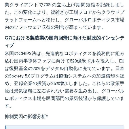
業クライアントで70%の立ち上げ期間短縮を記録しまし
た。この変化により、複雑さが工場フロアからクラウドプ
ラットフォームへと移行し、グローバルロボティクス市場
内のソフトウェア収益の割合が高まっています。
G7における製造業の国内回帰に向けた財政的インセンテ
ィブ
米国のCHIPS法は、先進的なロボティクスを義務的に組み
込む国内半導体ファブに向けて520億米ドルを投入し、EU
は復興基金の20%をデジタル自動化に充てています。日本
のSociety 5.0プログラムは協働システムへの加速償却を認
め、登録企業の投資が25%増加しました。これらの政策手
段は景気循環に左右されない需要を生み出し、グローバル
ロボティクス市場を民間部門の景気後退から保護していま
す。
抑制要因の影響分析
*