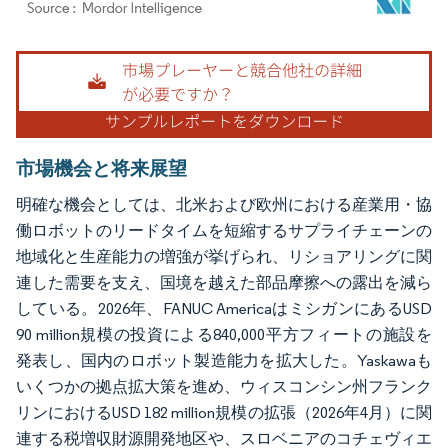
画像 © Mordor Intelligence。再利用にはCC BY 4.0の表示が必要です。
市場機会と将来展望
明確な機会としては、北米および欧州における産業用・協
働ロボットのリードタイムを短縮するサプライチェーンの
地域化と生産能力の増強が挙げられ、リショアリングに関
連した需要を支え、国境を越えた部品摩擦への露出を減ら
している。2026年、FANUC AmericaはミシガンにあるUSD
90 million規模の投資による840,000平方フィートの施設を
発表し、国内のロボット製造能力を拡大した。Yaskawaも
いくつかの拠点拡大策を進め、ウィスコンシン州フランク
リンにおけるUSD 182 million規模の拡張（2026年4月）に関
連する税増収財源開発地区や、スロベニアのコチェヴィエ