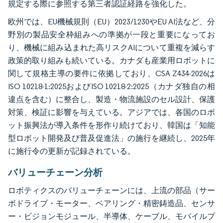
規定する際に参照する第三者認証経路を強化した。
欧州では、EU機械規則（EU）2023/1230やEU AI法など、分
野別の製品安全枠組みへの準拠が一段と重要になってお
り、機械に組み込まれた高リスクAIについて重複を減らす
政策的取り組みも続いている。カナダも産業用ロボットに
関して規格主導の要件に依拠しており、CSA Z434-2026は
ISO 10218-1:2025およびISO 10218-2:2025（カナダ独自の相
違点を含む）に整合し、製造・物流施設のセル設計、保護
対策、検証に影響を与えている。アジアでは、各国のロボ
ット振興法が導入条件を形作り続けており、韓国は「知能
型ロボット開発及び普及促進法」の施行を継続し、2025年
に施行令の更新が記録されている。
バリューチェーン分析
ロボティクスのバリューチェーンには、上流の部品（サー
ボドライブ・モーター、ベアリング・精密鋳造品、センサ
ー・ビジョンモジュール、半導体、ケーブル、モバイルプ