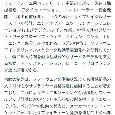
ラットフォーム用バッテリー）、中流のロボット製造（機
械構造、アクチュエーション、コントローラー、安全機
能、工場出荷前検査）、下流の統合・ライフサイクルサー
ビス（セル設計、エンドオブアームツーリング、シミュレ
ーションおよびデジタルツイン作業、AMR向けのフリー
ト・ワークフローソフトウェア、コミッショニング、トレ
ーニング、保守）が含まれる。収益の獲得は、ソフトウェ
アインテリジェンスとデータ駆動型最適化へと移行してお
り、特に導入時間を短縮し継続的なサービスモデルを支え
る知覚、オーケストレーション、ローコードプログラミン
グ層で顕著である。
供給の制約は、ソフトウェアの準備状況よりも機械部品の
入手可能性やサプライヤー資格認定に起因することが増え
ており、これによりデュアルソーシングと地域化がスケー
ルアップ計画においてより中心的な役割を担うようになっ
ている。ベンダーの動向を見ると、メーカーはエンドマー
ケットに紐づいたサプライチェーン提携を通じて上流へ進