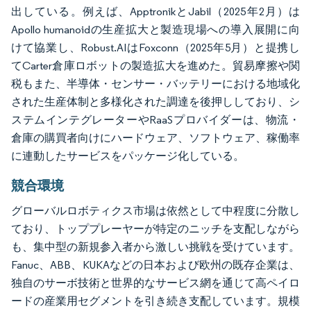
出している。例えば、ApptronikとJabil（2025年2月）は
Apollo humanoidの生産拡大と製造現場への導入展開に向
けて協業し、Robust.AIはFoxconn（2025年5月）と提携し
てCarter倉庫ロボットの製造拡大を進めた。貿易摩擦や関
税もまた、半導体・センサー・バッテリーにおける地域化
された生産体制と多様化された調達を後押ししており、シ
ステムインテグレーターやRaaSプロバイダーは、物流・
倉庫の購買者向けにハードウェア、ソフトウェア、稼働率
に連動したサービスをパッケージ化している。
競合環境
グローバルロボティクス市場は依然として中程度に分散し
ており、トッププレーヤーが特定のニッチを支配しながら
も、集中型の新規参入者から激しい挑戦を受けています。
Fanuc、ABB、KUKAなどの日本および欧州の既存企業は、
独自のサーボ技術と世界的なサービス網を通じて高ペイロ
ードの産業用セグメントを引き続き支配しています。規模