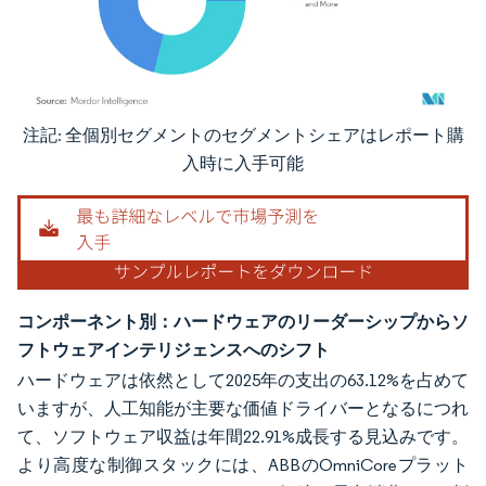
注記: 全個別セグメントのセグメントシェアはレポート購
画像 © Mordor Intelligence。再利用にはCC BY 4.0の表示が必要です。
入時に入手可能
コンポーネント別：ハードウェアのリーダーシップからソ
フトウェアインテリジェンスへのシフト
ハードウェアは依然として2025年の支出の63.12%を占めて
いますが、人工知能が主要な価値ドライバーとなるにつれ
て、ソフトウェア収益は年間22.91%成長する見込みです。
より高度な制御スタックには、ABBのOmniCoreプラット