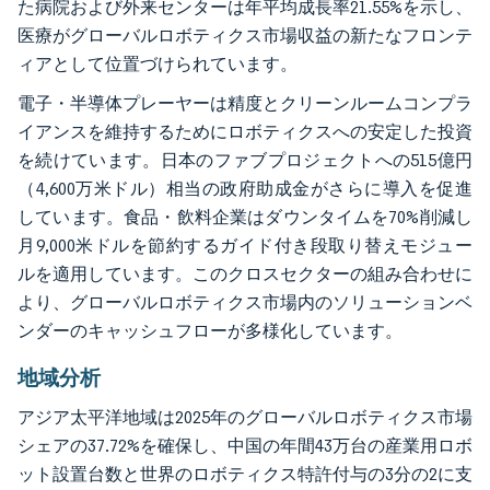
た病院および外来センターは年平均成長率21.55%を示し、
医療がグローバルロボティクス市場収益の新たなフロンテ
ィアとして位置づけられています。
電子・半導体プレーヤーは精度とクリーンルームコンプラ
イアンスを維持するためにロボティクスへの安定した投資
を続けています。日本のファブプロジェクトへの515億円
（4,600万米ドル）相当の政府助成金がさらに導入を促進
しています。食品・飲料企業はダウンタイムを70%削減し
月9,000米ドルを節約するガイド付き段取り替えモジュー
ルを適用しています。このクロスセクターの組み合わせに
より、グローバルロボティクス市場内のソリューションベ
ンダーのキャッシュフローが多様化しています。
地域分析
アジア太平洋地域は2025年のグローバルロボティクス市場
シェアの37.72%を確保し、中国の年間43万台の産業用ロボ
ット設置台数と世界のロボティクス特許付与の3分の2に支