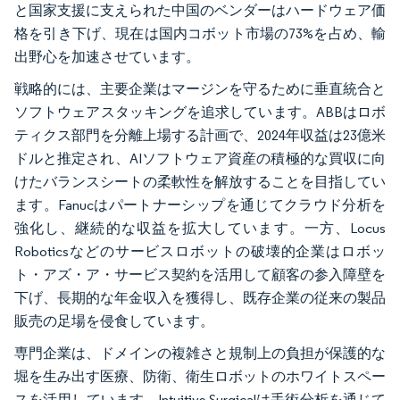
と国家支援に支えられた中国のベンダーはハードウェア価
格を引き下げ、現在は国内コボット市場の73%を占め、輸
出野心を加速させています。
戦略的には、主要企業はマージンを守るために垂直統合と
ソフトウェアスタッキングを追求しています。ABBはロボ
ティクス部門を分離上場する計画で、2024年収益は23億米
ドルと推定され、AIソフトウェア資産の積極的な買収に向
けたバランスシートの柔軟性を解放することを目指してい
ます。Fanucはパートナーシップを通じてクラウド分析を
強化し、継続的な収益を拡大しています。一方、Locus
Roboticsなどのサービスロボットの破壊的企業はロボッ
ト・アズ・ア・サービス契約を活用して顧客の参入障壁を
下げ、長期的な年金収入を獲得し、既存企業の従来の製品
販売の足場を侵食しています。
専門企業は、ドメインの複雑さと規制上の負担が保護的な
堀を生み出す医療、防衛、衛生ロボットのホワイトスペー
スを活用しています。Intuitive Surgicalは手術分析を通じて