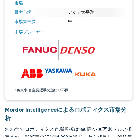
市場
最大市場
アジア太平洋
市場集中度
中
画像 © Mordor Intelligence。再利用にはCC BY 4.0の表示が必要です。
主要プレーヤー
*免責事項:主要選手の並び順不同
Mordor Intelligenceによるロボティクス市場分
析
2026年のロボティクス市場規模は880億2,700万米ドルと推