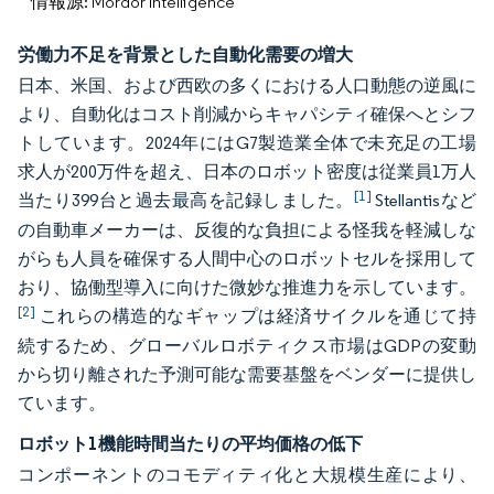
情報源: Mordor Intelligence
労働力不足を背景とした自動化需要の増大
日本、米国、および西欧の多くにおける人口動態の逆風に
より、自動化はコスト削減からキャパシティ確保へとシフ
トしています。2024年にはG7製造業全体で未充足の工場
求人が200万件を超え、日本のロボット密度は従業員1万人
[1]
当たり399台と過去最高を記録しました。
Stellantisなど
の自動車メーカーは、反復的な負担による怪我を軽減しな
がらも人員を確保する人間中心のロボットセルを採用して
おり、協働型導入に向けた微妙な推進力を示しています。
[2]
これらの構造的なギャップは経済サイクルを通じて持
続するため、グローバルロボティクス市場はGDPの変動
から切り離された予測可能な需要基盤をベンダーに提供し
ています。
ロボット1機能時間当たりの平均価格の低下
コンポーネントのコモディティ化と大規模生産により、