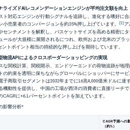
ナライズドAIレコメンデーションエンジンが平均注文額を向上
スト対応エンジンが行動シグナルを追跡し、進化する嗜好に合
[2]
ン小売業者のコンバージョンを約25%押し上げています。
ア
やセンチメントを解釈し、バスケットサイズを高める精密にタ
ュールが大規模に展開されるにつれ、欧州および北米のプラッ
パーセントポイント相当の持続的な押し上げを期待しています。
型物流APIによるクロスボーダーショッピングの実現
スな関税計算、関税開示、エンドツーエンドの荷物追跡が地理
トの約束を透明に保ちながらグローバルにショッパーにサービ
電子商取引セグメントは2032年までに16兆4,000億米ドルに
る機動性を提供し、中国の工場が西洋の消費者に直接リーチで
のCAGRに+6.1パーセントポイントを加えています。
の影響分析
*
CAGR予測への
（約%）