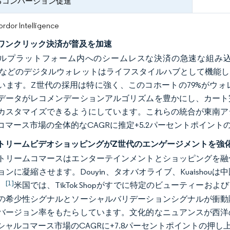
るコンバージョン促進
or Intelligence
ワンクリック決済が普及を加速
ルプラットフォーム内へのシームレスな決済の急速な組み込み
oPayなどのデジタルウォレットはライフスタイルハブとして機
います。Z世代の採用は特に強く、このコホートの79%がウ
データがレコメンデーションアルゴリズムを豊かにし、カート
カスタマイズできるようにしています。これらの統合が東南ア
コマース市場の全体的なCAGRに推定+5.2パーセントポイン
トリームビデオショッピングがZ世代のエンゲージメントを強
トリームコマースはエンターテインメントとショッピングを融
ンに凝縮させます。Douyin、タオバオライブ、Kuaishou
[1]
。
米国では、TikTok Shopがすでに特定のビューティー
の希少性シグナルとソーシャルバリデーションシグナルが衝動
バージョン率をもたらしています。文化的なニュアンスが西洋
シャルコマース市場のCAGRに+7.8パーセントポイントの押