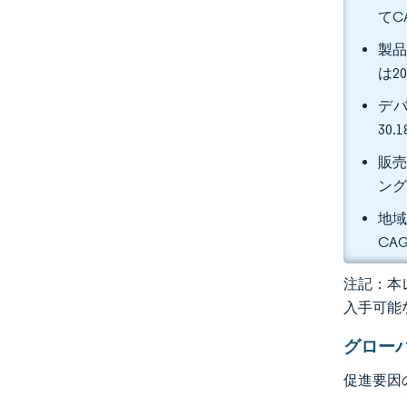
てC
製品
は2
デバ
30
販売
ング
地域
CA
注記：本レ
入手可能
グロー
促進要因