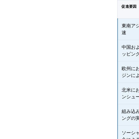
促進要因
東南ア
速
中国お
ッピン
欧州に
ジンに
北米に
ンシュ
組み込
ングの
ソーシャ