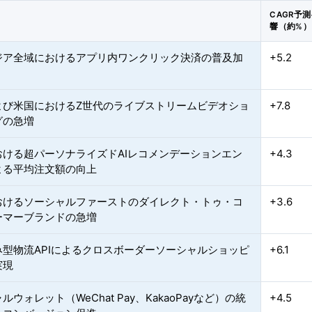
CAGR予
響（約%）
ジア全域におけるアプリ内ワンクリック決済の普及加
+5.2
よび米国におけるZ世代のライブストリームビデオショ
+7.8
グの急増
おける超パーソナライズドAIレコメンデーションエン
+4.3
よる平均注文額の向上
おけるソーシャルファーストのダイレクト・トゥ・コ
+3.6
ーマーブランドの急増
み型物流APIによるクロスボーダーソーシャルショッピ
+6.1
実現
ルウォレット（WeChat Pay、KakaoPayなど）の統
+4.5