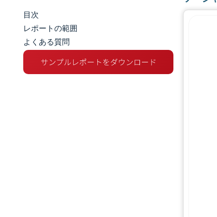
目次
市場規模とシェア
レポートの範囲
よくある質問
市場分析
トレンドとインサイト
セグメント分析
地理分析
競争環境
主要プレーヤー
業界の動向