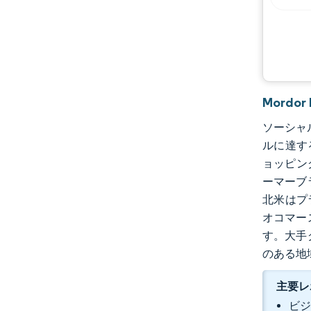
Mordo
ソーシャル
ルに達す
ョッピン
ーマーブ
北米はプ
オコマー
す。大手
のある地
主要レ
ビジ