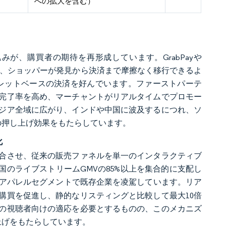
への拡大を含む）
が、購買者の期待を再形成しています。GrabPayや
能し、ショッパーが発見から決済まで摩擦なく移行できるよ
ォレットベースの決済を好んでいます。ファーストパーテ
完了率を高め、マーチャントがリアルタイムでプロモー
ジア全域に広がり、インドや中国に波及するにつれ、ソ
トの押し上げ効果をもたらしています。
化
合させ、従来の販売ファネルを単一のインタラクティブ
は中国のライブストリームGMVの85%以上を集合的に支配し
およびアパレルセグメントで既存企業を凌駕しています。リア
購買を促進し、静的なリスティングと比較して最大10倍
の視聴者向けの適応を必要とするものの、このメカニズ
し上げをもたらしています。