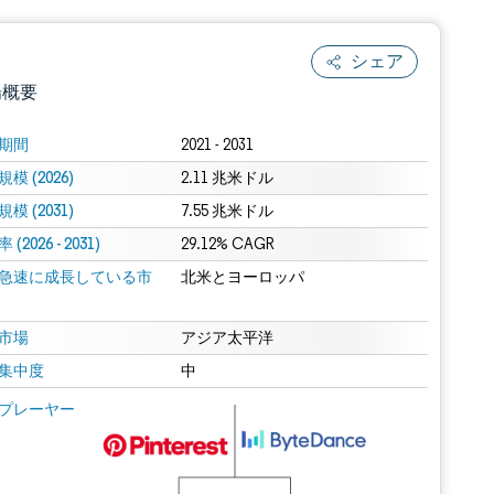
シェア
場概要
期間
2021 - 2031
模 (2026)
2.11 兆米ドル
模 (2031)
7.55 兆米ドル
(2026 - 2031)
29.12% CAGR
急速に成長している市
北米とヨーロッパ
.0の表示が必要です。
市場
アジア太平洋
集中度
中
 Mordor Intelligence。再利用にはCC BY 4.0の表示が必要です。
プレーヤー