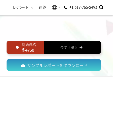
レポート
連絡
+1 617-765-2493
4750