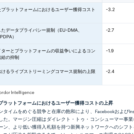
たプラットフォームにおけるユーザー獲得コスト
-3.2
たデータプライバシー規制（EU-DMA、
-2.7
PDPA）
イターとプラットフォームの収益争いによるコン
-1.9
供給の抑制
おけるライブストリーミングコマース規制の上限
-2.4
or Intelligence
プラットフォームにおけるユーザー獲得コストの上昇
タイムをめぐる競争と在庫の飽和により、FacebookおよびInsta
した。マージン圧縮はダイレクト・トゥ・コンシューマー事業
ーン、より低い獲得入札額を持つ新興ネットワークへのシフト