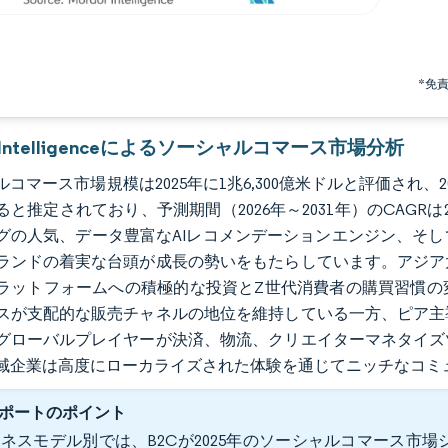
*免
r Intelligenceによるソーシャルコマース市場分析
コマース市場規模は2025年に1兆6,300億米ドルと評価され、2026
ると推定されており、予測期間（2026年～2031年）のCAGR
グの人気、データ豊富なAIレコメンデーションエンジン、そ
ランドの着実な台頭が成長の勢いをもたらしています。アジア
ラットフォームへの積極的な投資とZ世代消費者の購買習慣の
スが支配的な販売チャネルの地位を維持している一方、ピア主
グローバルプレイヤーが決済、物流、クリエイターマネタイズ
域企業は高度にローカライズされた体験を通じてニッチなコミ
ポートのポイント
ネスモデル別では、B2Cが2025年のソーシャルコマース市場シェ