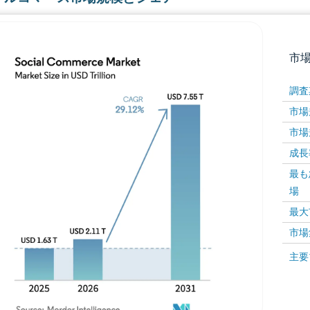
市
調査
市場規
市場規
成長率 
最も
場
画像 © Mordor Intelligence。再利用にはCC BY 4
最大
市場
画像 ©
主要