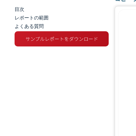
目次
市場規模とシェア
レポートの範囲
よくある質問
市場分析
トレンドとインサイト
セグメント分析
地理分析
競争環境
主要プレーヤー
業界の動向