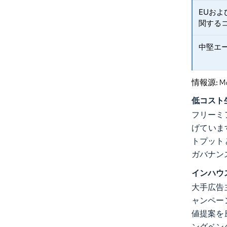
EUお
関する
中堅エ
情報源: Mord
低コスト
フリーミ
げていま
トプット
ガバナン
インハウ
大手広告
ャンペー
値提案を
ングベン