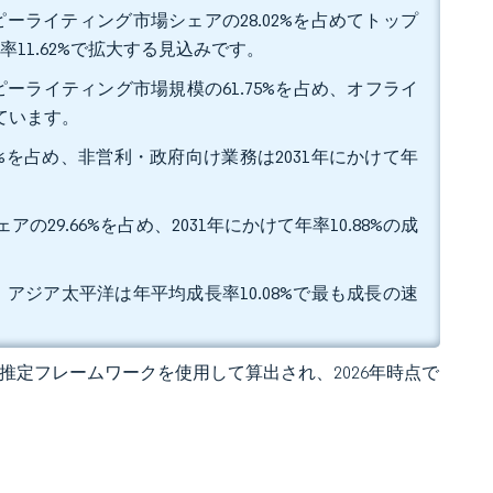
ピーライティング市場シェアの28.02%を占めてトップ
率11.62%で拡大する見込みです。
ーライティング市場規模の61.75%を占め、オフライ
れています。
6%を占め、非営利・政府向け業務は2031年にかけて年
29.66%を占め、2031年にかけて年率10.88%の成
、アジア太平洋は年平均成長率10.08%で最も成長の速
 の独自推定フレームワークを使用して算出され、2026年時点で