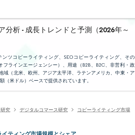
析 - 成長トレンドと予測（2026年～
ンツコピーライティング、SEOコピーライティング、その
フラインエージェンシー）、用途（B2B、B2C、非営利・政
地域（北米、欧州、アジア太平洋、ラテンアメリカ、中東・ア
額（米ドル）ベースで提供されています。
信研究
デジタルコマース研究
コピーライティング市場
ライティング市場規模とシェア