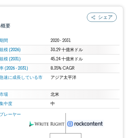
シェア
場概要
期間
2020 - 2031
模 (2026)
30.29 十億米ドル
模 (2031)
45.24 十億米ドル
(2026 - 2031)
8.35% CAGR
急速に成長している市
アジア太平洋
.0の表示が必要です。
市場
北米
集中度
中
 Mordor Intelligence。再利用にはCC BY 4.0の表示が必要です。
プレーヤー