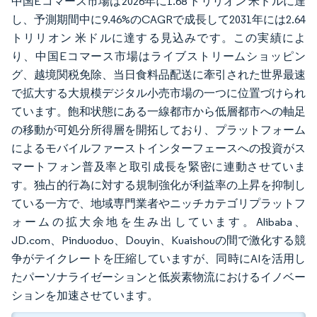
中国Eコマース市場は2026年に1.68 トリリオン 米ドルに達
し、予測期間中に9.46%のCAGRで成長して2031年には2.64
トリリオン 米ドルに達する見込みです。この実績によ
り、中国Eコマース市場はライブストリームショッピン
グ、越境関税免除、当日食料品配送に牽引された世界最速
で拡大する大規模デジタル小売市場の一つに位置づけられ
ています。飽和状態にある一線都市から低層都市への軸足
の移動が可処分所得層を開拓しており、プラットフォーム
によるモバイルファーストインターフェースへの投資がス
マートフォン普及率と取引成長を緊密に連動させていま
す。独占的行為に対する規制強化が利益率の上昇を抑制し
ている一方で、地域専門業者やニッチカテゴリプラットフ
ォームの拡大余地を生み出しています。Alibaba、
JD.com、Pinduoduo、Douyin、Kuaishouの間で激化する競
争がテイクレートを圧縮していますが、同時にAIを活用し
たパーソナライゼーションと低炭素物流におけるイノベー
ションを加速させています。