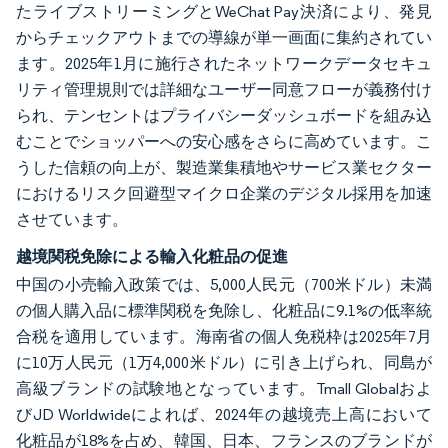
たライブストリーミングとWeChat Pay決済により、発見
からチェックアウトまでの導線が単一画面に集約されてい
ます。2025年1月に施行されたネットワークデータセキュ
リティ管理規則では詳細なユーザー同意フローが義務付け
られ、テンセントはプライバシーダッシュボードを組み込
むことでショッパーへの安心感をさらに高めています。こ
うした信頼の向上が、製造業集積地やサービス業セクター
におけるリスク回避型マイクロ企業のデジタル採用を加速
させています。
越境関税免除による輸入化粧品の促進
中国の小売輸入政策では、5,000人民元（700米ドル）未満
の個人購入品に標準関税を免除し、化粧品に9.1%の低率統
合税を適用しています。海南省の個人免税枠は2025年7月
に10万人民元（1万4,000米ドル）に引き上げられ、同島が
高級ブランドの試験地となっています。Tmall Globalおよ
びJD Worldwideによれば、2024年の越境売上高において
化粧品が18%を占め、韓国、日本、フランスのブランドが