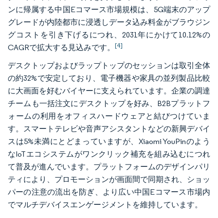
ンに帰属する中国Eコマース市場規模は、5G端末のアップ
グレードが内陸都市に浸透しデータ込み料金がブラウジン
グコストを引き下げるにつれ、2031年にかけて10.12%の
[4]
CAGRで拡大する見込みです。
デスクトップおよびラップトップのセッションは取引全体
の約32%で安定しており、電子機器や家具の並列製品比較
に大画面を好むバイヤーに支えられています。企業の調達
チームも一括注文にデスクトップを好み、B2Bプラットフ
ォームの利用をオフィスハードウェアと結びつけていま
す。スマートテレビや音声アシスタントなどの新興デバイ
スは5%未満にとどまっていますが、Xiaomi YouPinのよう
なIoTエコシステムがワンクリック補充を組み込むにつれ
て普及が進んでいます。プラットフォームのデザインパリ
ティにより、プロモーションが画面間で同期され、ショッ
パーの注意の流出を防ぎ、より広い中国Eコマース市場内
でマルチデバイスエンゲージメントを維持しています。