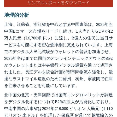
地理的分析
上海、江蘇省、浙江省を中心とする中国東部は、2025年も
中国Eコマース市場をリードし続け、1人当たりGDPが12
万人民元（16,700米ドル）に達し、2億人の住民に当日サ
ービスを可能にする密な倉庫網に支えられています。上海
でのデジタル人民元試験がウォレットの普及を加速させ、
2025年半ばまでに同市のオンラインチェックアウトの85%
がウォレットまたは中央銀行デジタル通貨を通じて処理さ
れました。長江デルタ統合計画が都市間物流を強化し、最
適なラストマイル速度のために蘇州、杭州、寧波間で在庫
を往来させることを可能にしています。
北中国の北京・天津回廊では国有コングロマリットが調達
をデジタル化するにつれてB2Bの拡大が活発化しており、
中南中国の広東省は2024年に8,000 ビリオン 人民元（1,110
ビリオン 米ドル）を処理した保税区を通じて越境輸入の