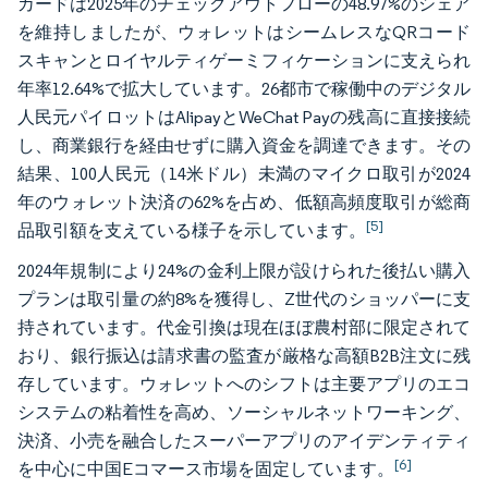
カードは2025年のチェックアウトフローの48.97%のシェア
を維持しましたが、ウォレットはシームレスなQRコード
スキャンとロイヤルティゲーミフィケーションに支えられ
年率12.64%で拡大しています。26都市で稼働中のデジタル
人民元パイロットはAlipayとWeChat Payの残高に直接接続
し、商業銀行を経由せずに購入資金を調達できます。その
結果、100人民元（14米ドル）未満のマイクロ取引が2024
年のウォレット決済の62%を占め、低額高頻度取引が総商
[5]
品取引額を支えている様子を示しています。
2024年規制により24%の金利上限が設けられた後払い購入
プランは取引量の約8%を獲得し、Z世代のショッパーに支
持されています。代金引換は現在ほぼ農村部に限定されて
おり、銀行振込は請求書の監査が厳格な高額B2B注文に残
存しています。ウォレットへのシフトは主要アプリのエコ
システムの粘着性を高め、ソーシャルネットワーキング、
決済、小売を融合したスーパーアプリのアイデンティティ
[6]
を中心に中国Eコマース市場を固定しています。