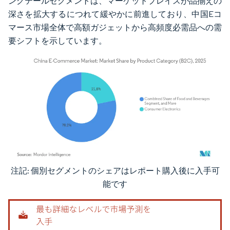
ングテールセグメントは、マーケットプレイスが品揃えの
深さを拡大するにつれて緩やかに前進しており、中国Eコ
マース市場全体で高額ガジェットから高頻度必需品への需
要シフトを示しています。
注記: 個別セグメントのシェアはレポート購入後に入手可
画像 © Mordor Intelligence。再利用にはCC BY 4.0の表示が必要です。
能です