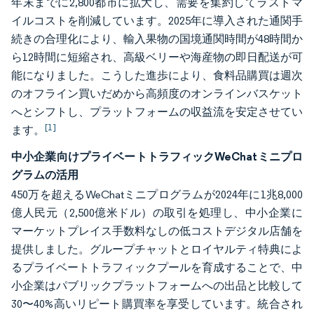
年末までに2,800都市に拡大し、需要を集約してラストマ
イルコストを削減しています。2025年に導入された通関手
続きの合理化により、輸入果物の国境通関時間が48時間か
ら12時間に短縮され、高級ベリーや海産物の即日配送が可
能になりました。こうした進歩により、食料品購買は週次
のオフライン買いだめから高頻度のオンラインバスケット
へとシフトし、プラットフォームの収益流を安定させてい
[1]
ます。
中小企業向けプライベートトラフィックWeChatミニプロ
グラムの活用
450万を超えるWeChatミニプログラムが2024年に1兆8,000
億人民元（2,500億米ドル）の取引を処理し、中小企業に
マーケットプレイス手数料なしの低コストデジタル店舗を
提供しました。グループチャットとロイヤルティ特典によ
るプライベートトラフィックプールを育成することで、中
小企業はパブリックプラットフォームへの出品と比較して
30〜40%高いリピート購買率を享受しています。統合され