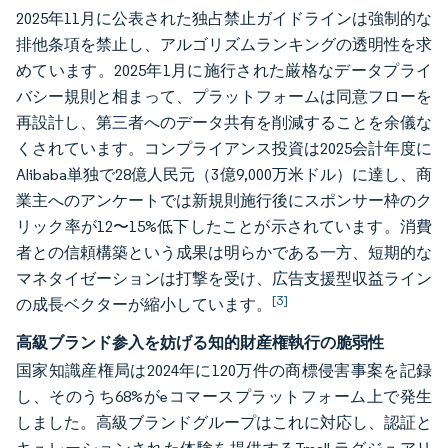
2025年11月に公表された独占禁止ガイドラインは強制的な
排他条項を禁止し、アルゴリズムランキングの透明性を求
めています。2025年1月に施行された厳格なデータプライ
バシー規則と相まって、プラットフォームは同意フローを
再設計し、第三者へのデータ共有を削減することを余儀な
くされています。コンプライアンス投資は2025会計年度に
Alibaba単独で28億人民元（3億9,000万米ドル）に達し、商
業主へのアンケートでは新規則施行後にスポンサー枠のク
リック率が12〜15%低下したことが示されています。消費
者との信頼構築という成果は明らかである一方、短期的な
マネタイゼーションは打撃を受け、広告支援型収益ライン
[3]
の成長ベクターが縮小しています。
高級ブランド参入を妨げる知的財産権執行の脆弱性
国家知識産権局は2024年に120万件の商標侵害事案を記録
し、そのうち68%がeコマースプラットフォーム上で発生
しました。高級ブランドグループはこれに対応し、認証と