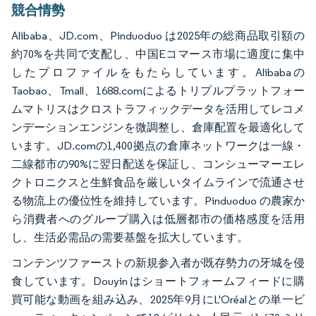
競合情勢
Alibaba、JD.com、Pinduoduo は2025年の総商品取引額の
約70%を共同で支配し、中国Eコマース市場に適度に集中
したプロファイルをもたらしています。Alibabaの
Taobao、Tmall、1688.comによるトリプルプラットフォー
ムマトリスはクロストラフィックデータを活用してレコメ
ンデーションエンジンを微調整し、倉庫配置を最適化して
います。JD.comの1,400拠点の倉庫ネットワークは一線・
二線都市の90%に翌日配送を保証し、コンシューマーエレ
クトロニクスと生鮮食品を厳しいタイムラインで流通させ
る物流上の優位性を維持しています。Pinduoduo の農家か
ら消費者へのグループ購入は低層都市の価格感度を活用
し、生活必需品の需要基盤を拡大しています。
コンテンツファーストの新規参入者が既存勢力の牙城を侵
食しています。Douyin はショートフォームフィードに購
買可能な動画を組み込み、2025年9月にL'Oréalとの単一ビ