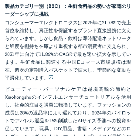
製品カテゴリー別（B2C）：生鮮食料品の勢いが家電のリ
ーダーシップに挑戦
コンシューマーエレクトロニクスは2025年に21.78%で売上
首位を維持し、真正性を保証するブランド直接提携に支え
られています。しかし食品・飲料は即時配送ネットワーク
と鮮度を棚持ち在庫より重視する都市消費者に支えられ、
2031年に向けて11.86%のCAGRで最も速い拡大を示してい
ます。生鮮食品に関連する中国Eコマース市場規模は現
在、週次の定期購入バスケットで拡大し、季節的な変動を
[7]
平滑化しています。
ビューティー・パーソナルケアは越境関税の節約と
Xiaohongshuのインフルエンサーチュートリアルを活用
し、社会的注目を購買に転換しています。ファッションの
成長は28%の返品率により遅れており、2024年のパイロッ
トでアパレル返品を15%削減したAIサイズ予測への投資を
促しています。玩具、DIY用品、書籍・メディアなどのロ