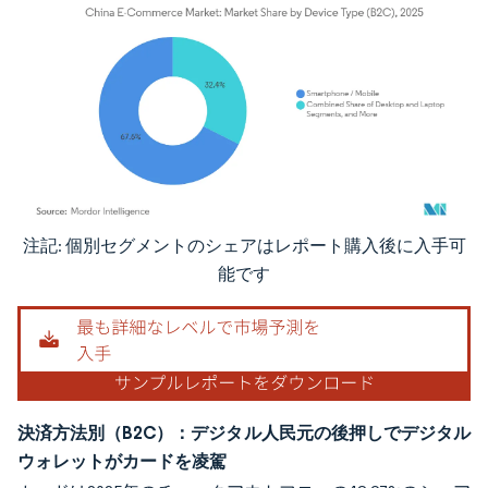
注記: 個別セグメントのシェアはレポート購入後に入手可
画像 © Mordor Intelligence。再利用にはCC BY 4.0の表示が必要です。
能です
決済方法別（B2C）：デジタル人民元の後押しでデジタル
ウォレットがカードを凌駕