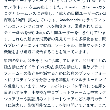
ューティーキャンペーンで12 ビリオン 人民元（1,670 ミリ
オン 米ドル）を生み出しました。Kuaishou はTaobaoカタ
ログとシームレスに連携し、4億人の日間ユーザーのSKU
深度を10倍に拡大しています。Xiaohongshu はライフスタ
イルコンテンツとコマースを融合させ、厳選されたビュー
ティー商品を好む3億人の月間ユーザーを引き付けていま
す。これらの動きが消費者の発見モードを多様化させ、既
存プレイヤーにライブ動画、ソーシャル、価格マッチング
機能をより迅速に統合することを迫っています。
規制の変化が競争をさらに形成しています。2025年11月の
独占禁止ガイドラインは独占条項を禁止し、複数プラット
フォームへの依存を軽減するために複数のプラットフォー
ムにリスティングを分散させる加盟店のマルチホーミング
を促進しています。AIツールがトレンドを予測して在庫を
最適化する中、小規模な垂直プラットフォームは中古ラグ
ジュアリーや認証済みストリートウェアなどの専門カテゴ
リに注力し、防御可能なニッチを切り開いています。これ