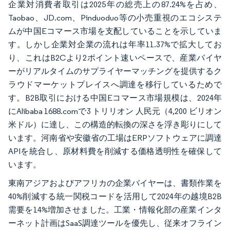
企業対消費者取引は2025年の総売上の87.24%を占め、
Taobao、JD.com、Pinduoduo等の小売重視のエコシステ
ムが中国Eコマース市場を支配していることを示していま
す。しかし企業対企業の流れは年率11.37%で拡大してお
り、これはB2Cより2ポイント速いペースで、産業バイヤ
ーがリアルタイムのサプライヤーマッチングを提供するク
ラウドマーケットプレイスへ調達を移行しているためで
す。B2B取引における中国Eコマース市場規模は、2024年
にAlibaba 1688.comで3 トリリオン 人民元（4,200 ビリオン
米ドル）に達し、この構造的転換の深さを浮き彫りにして
います。河南省や安徽省の工場はERPソフトウェアに調達
APIを統合し、原材料費を削減する価格透明性を確保して
います。
東南アジアおよびアフリカの企業バイヤーは、書類作業を
40%削減する統一関税コードを活用して2024年の越境B2B
需要を14%増加させました。工業・情報化部の産業インタ
ーネット計画はSaaS調達ツールを優先し、従来オフライン