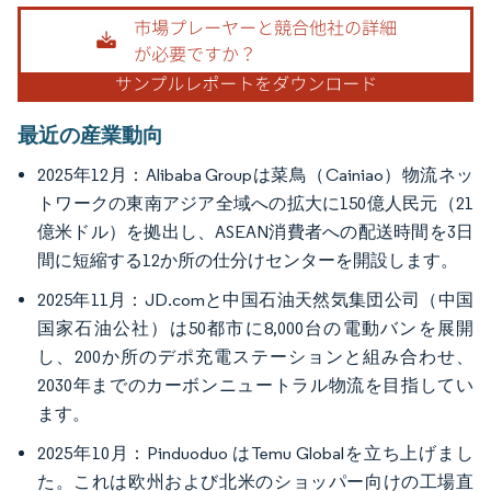
画像 © Mordor Intelligence。再利用にはCC BY 4.0の表示が必要です。
最近の産業動向
2025年12月：Alibaba Groupは菜鳥（Cainiao）物流ネッ
トワークの東南アジア全域への拡大に150億人民元（21
億米ドル）を拠出し、ASEAN消費者への配送時間を3日
間に短縮する12か所の仕分けセンターを開設します。
2025年11月：JD.comと中国石油天然気集団公司（中国
国家石油公社）は50都市に8,000台の電動バンを展開
し、200か所のデポ充電ステーションと組み合わせ、
2030年までのカーボンニュートラル物流を目指してい
ます。
2025年10月：Pinduoduo はTemu Globalを立ち上げまし
た。これは欧州および北米のショッパー向けの工場直