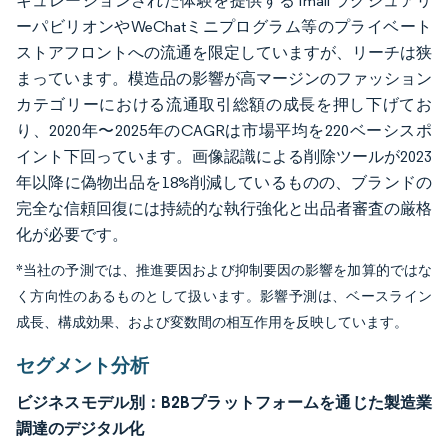
キュレーションされた体験を提供するTmall ラグジュアリ
ーパビリオンやWeChatミニプログラム等のプライベート
ストアフロントへの流通を限定していますが、リーチは狭
まっています。模造品の影響が高マージンのファッション
カテゴリーにおける流通取引総額の成長を押し下げてお
り、2020年〜2025年のCAGRは市場平均を220ベーシスポ
イント下回っています。画像認識による削除ツールが2023
年以降に偽物出品を18%削減しているものの、ブランドの
完全な信頼回復には持続的な執行強化と出品者審査の厳格
化が必要です。
*当社の予測では、推進要因および抑制要因の影響を加算的ではな
く方向性のあるものとして扱います。影響予測は、ベースライン
成長、構成効果、および変数間の相互作用を反映しています。
セグメント分析
ビジネスモデル別：B2Bプラットフォームを通じた製造業
調達のデジタル化