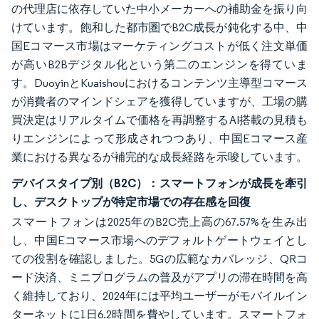
の代理店に依存していた中小メーカーへの補助金を振り向
けています。飽和した都市圏でB2C成長が鈍化する中、中
国Eコマース市場はマーケティングコストが低く注文単価
が高いB2Bデジタル化という第二のエンジンを得ていま
す。DuoyinとKuaishouにおけるコンテンツ主導型コマース
が消費者のマインドシェアを獲得していますが、工場の購
買決定はリアルタイムで価格を再調整するAI搭載の見積も
りエンジンによって形成されつつあり、中国Eコマース産
業における異なるが補完的な成長経路を示唆しています。
デバイスタイプ別（B2C）：スマートフォンが成長を牽引
し、デスクトップが特定市場での存在感を回復
スマートフォンは2025年のB2C売上高の67.57%を生み出
し、中国Eコマース市場へのデフォルトゲートウェイとし
ての役割を確認しました。5Gの広範なカバレッジ、QRコ
ード決済、ミニプログラムの普及がアプリの滞在時間を高
く維持しており、2024年には平均ユーザーがモバイルイン
ターネットに1日6.2時間を費やしています。スマートフォ