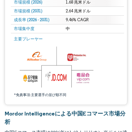
市場規模 (2026)
1.68 兆米ドル
市場規模 (2031)
2.64 兆米ドル
成長率 (2026 - 2031)
9.46% CAGR
市場集中度
中
画像 © Mordor Intelligence。再利用にはCC BY 4.0の表示が必要です。
主要プレーヤー
*免責事項:主要選手の並び順不同
Mordor Intelligenceによる中国Eコマース市場分
析