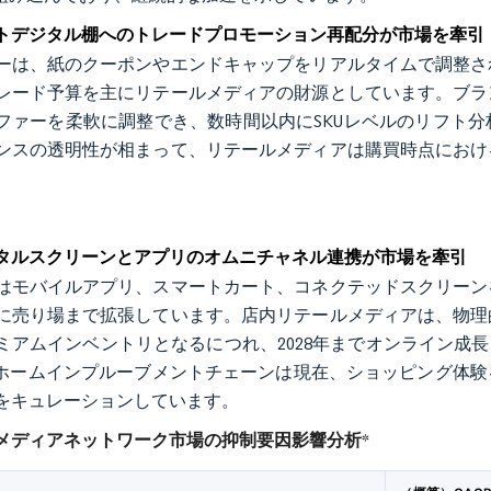
トデジタル棚へのトレードプロモーション再配分が市場を牽引
ーは、紙のクーポンやエンドキャップをリアルタイムで調整さ
レード予算を主にリテールメディアの財源としています。ブラ
ファーを柔軟に調整でき、数時間以内にSKUレベルのリフト
ンスの透明性が相まって、リテールメディアは購買時点におけ
タルスクリーンとアプリのオムニチャネル連携が市場を牽引
はモバイルアプリ、スマートカート、コネクテッドスクリーン
に売り場まで拡張しています。店内リテールメディアは、物理
ミアムインベントリとなるにつれ、2028年までオンライン成
's、ホームインプルーブメントチェーンは現在、ショッピング
をキュレーションしています。
メディアネットワーク市場の抑制要因影響分析
*