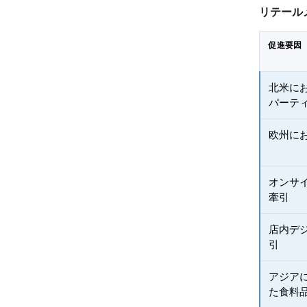
リテール
促進要因
北米に
パーテ
欧州に
オンサ
牽引
店内デ
引
アジア
た食料