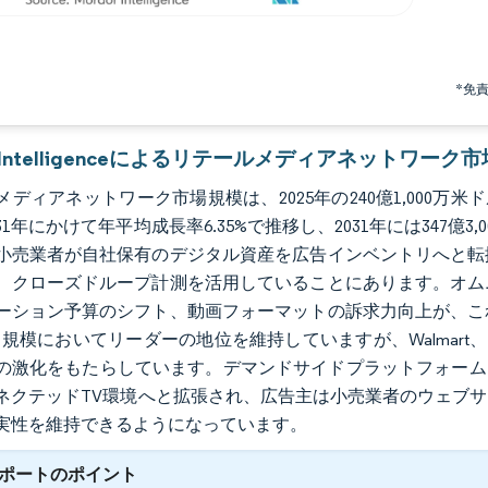
*免
or Intelligenceによるリテールメディアネットワーク
ディアネットワーク市場規模は、2025年の240億1,000万米ドルか
31年にかけて年平均成長率6.35%で推移し、2031年には347
小売業者が自社保有のデジタル資産を広告インベントリへと転
、クローズドループ計測を活用していることにあります。オム
ーション予算のシフト、動画フォーマットの訴求力向上が、こ
nは規模においてリーダーの地位を維持していますが、Walmart
の激化をもたらしています。デマンドサイドプラットフォーム
ネクテッドTV環境へと拡張され、広告主は小売業者のウェブ
実性を維持できるようになっています。
ポートのポイント