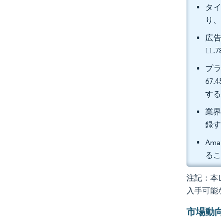
タイ
り、
広告
11
プ
67
す
業界
録
Am
るこ
注記：本レ
入手可能
市場動