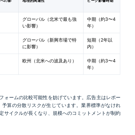
Rへの影
地理的関連性
ピーク影響時期
グローバル（北米で最も強
中期（約3〜4
い影響）
年）
グローバル（新興市場で特
短期（2年以
に影響）
内）
欧州（北米への波及あり）
中期（約3〜4
年）
フォームの比較可能性を妨げています。広告主はレポー
、予算の分散リスクが生じています。業界標準がなけれ
定サイクルが長くなり、規模へのコミットメントが制約