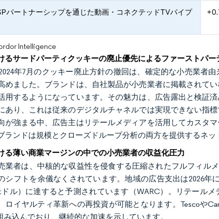
DSPパートナーシップを通じた動画・コネクテッドTVパイプ
+0.
or Intelligence
けるサードパーティクッキーの廃止優先によるファーストパーテ
leの2024年7月のクッキー廃止方針の撤回は、確定的な小売
高めました。ブランドは、自社製品が小売業者に掲載されてい
活用するようになっています。その魅力は、広告露出と検証済
にあり、これは従来のデジタルチャネルでは実現できない指標
向が強まる中、広告主はリテールメディアを活用してカスタマ
ブランドは規模とクローズドループ分析の両方を提供するネッ
ける薄い商業マージンの中での小売業者の収益化圧力
売業者は、中核的な収益性を侵食する圧縮されたフルフィルメン
のシフトを余儀なくされています。地域の広告支出は2026年に22
億米ドル）に達すると予測されています（WARC）。リテール
、ロイヤルティ革新への再投資が可能となります。TescoやCar
を組み込んでおり、継続的な加速を示しています。