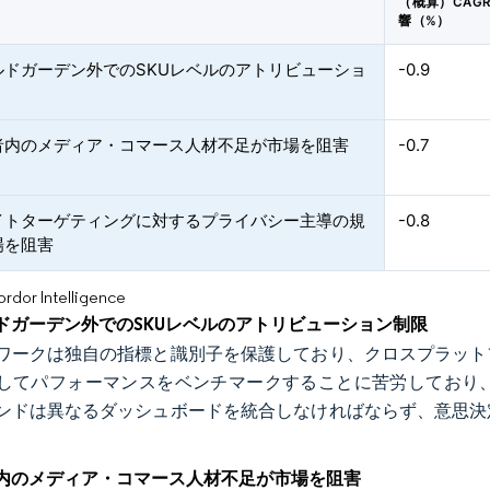
（概算）CAG
響（%）
ルドガーデン外でのSKUレベルのアトリビューショ
-0.9
者内のメディア・コマース人材不足が市場を阻害
-0.7
イトターゲティングに対するプライバシー主導の規
-0.8
場を阻害
or Intelligence
ドガーデン外でのSKUレベルのアトリビューション制限
ワークは独自の指標と識別子を保護しており、クロスプラット
してパフォーマンスをベンチマークすることに苦労しており
ンドは異なるダッシュボードを統合しなければならず、意思決
。
内のメディア・コマース人材不足が市場を阻害