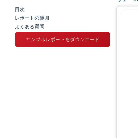
目次
市場規模とシェア
レポートの範囲
よくある質問
市場分析
トレンドとインサイト
セグメント分析
地理分析
競争環境
主要プレーヤー
業界の動向