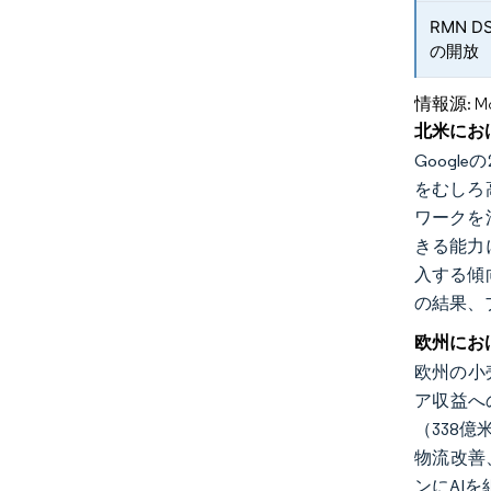
RMN 
の開放
情報源: Mord
北米にお
Goog
をむしろ
ワークを
きる能力
入する傾
の結果、
欧州にお
欧州の小
ア収益へ
（338
物流改善
ンにAI