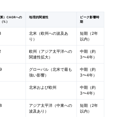
算）CAGRへの
地理的関連性
ピーク影響時
（%）
期
8
北米（欧州への波及あ
短期（2年
り）
以内）
2
欧州（アジア太平洋への
中期（約
関連性拡大）
3〜4年）
9
グローバル（北米で最も
中期（約
強い影響）
3〜4年）
1
北米および欧州
中期（約
3〜4年）
8
アジア太平洋（中東への
短期（2年
波及あり）
以内）