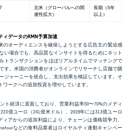
7
北米（グローバルへの関
長期（5年
連性拡大）
以上）
ィデータのRMN予算加速
業者由来のオーディエンスを確保しようとする広告主の緊迫感
ない場合でも、高品質なインサイトを得るためにネット
みトランザクションをほぼリアルタイムでマッチングで
です。米国の消費者がオンラインでリサーチし店舗で購
ージャーニーを統合し、支出効果を検証しています。そ
トワークへの追加投資を増やしています。
ト経済に直面しており、営業利益率50〜70%のメディ
3億ユーロ（241億米ドル）、2028年には313億ユーロ
メディアからの追加利益により、チェーンは価格競争力、
refourなどの食料品業者はロイヤルティ連動キャンペー