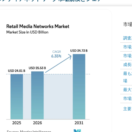
市
調査
市場規
市場規
成長率 
最も
場
画像 © Mordor Intelligence。再利用にはCC BY 4
最大
市場
画像 ©
主要