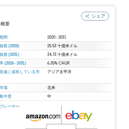
シェア
場概要
期間
2020 - 2031
模 (2026)
25.53 十億米ドル
模 (2031)
34.73 十億米ドル
(2026 - 2031)
6.35% CAGR
急速に成長している市
アジア太平洋
.0の表示が必要です。
市場
北米
集中度
中
 Mordor Intelligence。再利用にはCC BY 4.0の表示が必要です。
プレーヤー