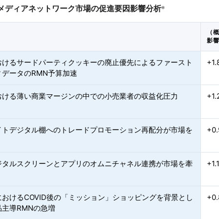
メディアネットワーク市場の促進要因影響分析
*
（概
影響
おけるサードパーティクッキーの廃止優先によるファースト
+1.
ィデータのRMN予算加速
おける薄い商業マージンの中での小売業者の収益化圧力
+1.
イトデジタル棚へのトレードプロモーション再配分が市場を
+0.
ジタルスクリーンとアプリのオムニチャネル連携が市場を牽
+1.
におけるCOVID後の「ミッション」ショッピングを背景とし
+0.
品主導RMNの急増