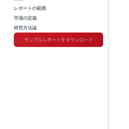
市場規模とシェア
レポートの範囲
市場分析
市場の定義
研究方法論
トレンドとインサイト
セグメント分析
地理分析
競争環境
主要プレーヤー
業界の動向