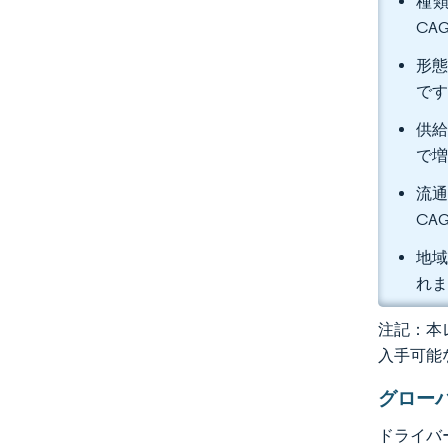
種類
CA
形態
で
供給
で
流通
CA
地域
れ
注記：本レ
入手可能
グロー
ドライバ