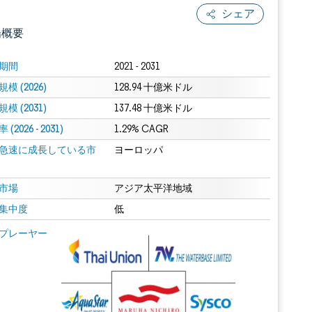
シェア
場概要
期間
2021 - 2031
模 (2026)
128.94 十億米ドル
模 (2031)
137.48 十億米ドル
(2026 - 2031)
1.29% CAGR
急速に成長している市
ヨーロッパ
.0の表示が必要です。
市場
アジア太平洋地域
集中度
低
 Mordor Intelligence。再利用にはCC BY 4.0の表示が必要です。
プレーヤー