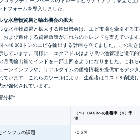
ブロックチェーンベースのトレーサビリティアプリを立ち上げ
ラットフォームを導入しました。
ルな水産物貿易と輸出機会の拡大
ルな水産物貿易と拡大する輸出機会は、エビ市場を牽引する主
、および進化する貿易政策がこれらのトレンドを支えています
国へ40,000トンのエビを輸出する計画を立てました。この
示しています。同様に、エクアドルはより良い池管理と遺伝的
の月間輸出量でインドを一部上回るようになりました。これら
ェーンインフラや、リアルタイムの価格情報を提供するデジタ
れています。これらのツールにより、生産者はコストを削減し
力が強化されています。
響分析
*
（〜） CAGRへの影響率（%）予
測
力とインフラの課題
-0.3%