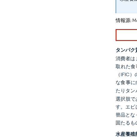
情報源: Mord
タンパク
消費者は
取れた食
（IFI
な食事に
たりタン
選択肢であ
す。エビ
替品とな
固たるも
水産養殖