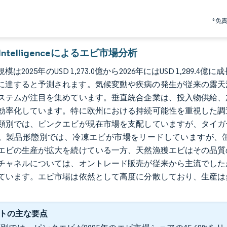
*免
r Intelligenceによるエビ市場分析
は2025年のUSD 1,273.0億から2026年にはUSD 1,289.4億に
4.8億に達すると予測されます。気候変動や疾病の発生が従来の
ステムが注目を集めています。垂直統合企業は、投入物供給、
効率化しています。特に欧州における持続可能性を重視した調
類別では、ピンクエビが現在市場を支配していますが、タイガ
。製品形態別では、冷凍エビが市場をリードしていますが、
エビの生産が拡大を続けている一方、天然漁獲エビはその品質
チャネルについては、オントレード販売が従来から主流でした
ています。エビ市場は依然として高度に分散しており、生産は
。
トの主な要点