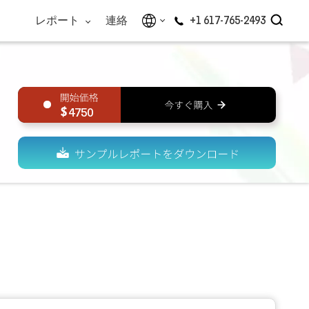
レポート
連絡
+1 617-765-2493
4750