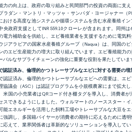
能力の向上は、政府の取り組みと民間部門の投資の両面に支え
プラダン・マントリ・マッツャ・サンパダ・ヨージャナー（PMM
における高度な池システムや循環システムを含む水産養殖インフラ整備
央政府支援としてINR 559.10クローレが含まれます。同州は68,
の電力補助金を供給し、エビ養殖業者を支援するために電気料
ウジアラビアの国家水産養殖グループ（Naqua）は、同国のビジ
トンのエビ生産能力の増大に取り組んでいます。エビ養殖能力
ーバルなサプライチェーンの強化に重要な役割を果たしていま
で認証済み、倫理的かつトレーサブルなエビに対する需要の増
で認証済み、倫理的かつトレーサブルなエビへの需要は、エビ市
理協議会（ASC）は認証プログラムを小規模農家にまで拡大
、米国の小売業者はQRコード付き棚タグを導入し、消費者が
セスできるようにしました。ウォルマートのノーススター・イニシアテ
可能エネルギーを活用した飼料工場やトレーサブルな大豆をエ
に強調し、多国籍バイヤーが消費者の期待に応えるために透明
に応えて、業界関係者は革新的なソリューションを導入してい