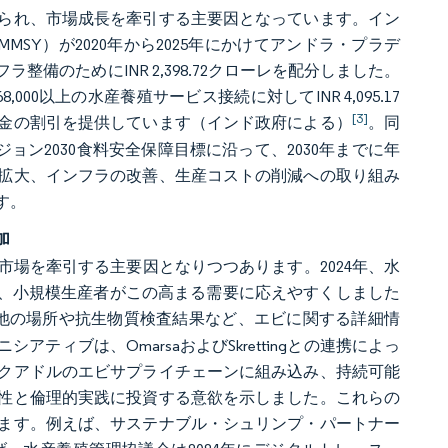
られ、市場成長を牽引する主要因となっています。イン
SY）が2020年から2025年にかけてアンドラ・プラデ
のためにINR 2,398.72クローレを配分しました。
000以上の水産養殖サービス接続に対してINR 4,095.17
[3]
金の割引を提供しています（インド政府による）
。同
ョン2030食料安全保障目標に沿って、2030年までに年
の拡大、インフラの改善、生産コストの削減への取り組み
す。
加
場を牽引する主要因となりつつあります。2024年、水
し、小規模生産者がこの高まる需要に応えやすくしました
池の場所や抗生物質検査結果など、エビに関する詳細情
ィブは、OmarsaおよびSkrettingとの連携によっ
クアドルのエビサプライチェーンに組み込み、持続可能
性と倫理的実践に投資する意欲を示しました。これらの
ます。例えば、サステナブル・シュリンプ・パートナー