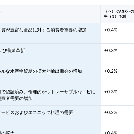
ー
（〜） CAGRへ
率（%）予測
ク質が豊富な食品に対する消費者需要の増加
+0.4%
よび養殖革新
+0.3%
バルな水産物貿易の拡大と輸出機会の増加
+0.2%
能で認証済み、倫理的かつトレーサブルなエビに
+0.3%
消費者需要の増加
サービスおよびエスニック料理の需要
+0.2%
殖の拡大
+0.4%