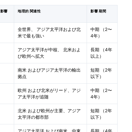
の影響
地理的 関連性
影響 期間
全世界、 アジア太平洋および北
中期 （2〜
米で最も強い
4年）
アジア太平洋が中核、 北米およ
長期 （4年
び欧州へ拡大
以上）
南米 およびアジア太平洋の輸出
短期 （2年
拠点
以下）
欧州 および北米がリード、アジ
中期 （2〜
ア太平洋が追随
4年）
北米 および欧州が主要、アジア
短期 （2年
太平洋の都市部
以下）
アジア太平洋 および南米、中東
長期 （4年