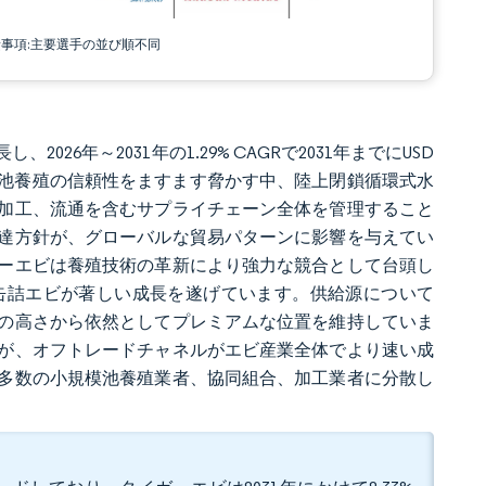
責事項:主要選手の並び順不同
成長し、2026年～2031年の1.29% CAGRで2031年までにUSD
露天池養殖の信頼性をますます脅かす中、陸上閉鎖循環式水
加工、流通を含むサプライチェーン全体を管理すること
達方針が、グローバルな貿易パターンに影響を与えてい
ーエビは養殖技術の革新により強力な競合として台頭し
缶詰エビが著しい成長を遂げています。供給源について
の高さから依然としてプレミアムな位置を維持していま
が、オフトレードチャネルがエビ産業全体でより速い成
多数の小規模池養殖業者、協同組合、加工業者に分散し