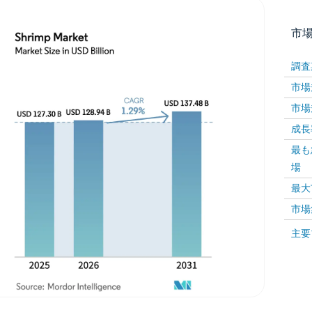
市
調査
市場規
市場規
成長率 
最も
場
画像 © Mordor Intelligence。再利用にはCC BY 4
最大
市場
画像 ©
主要