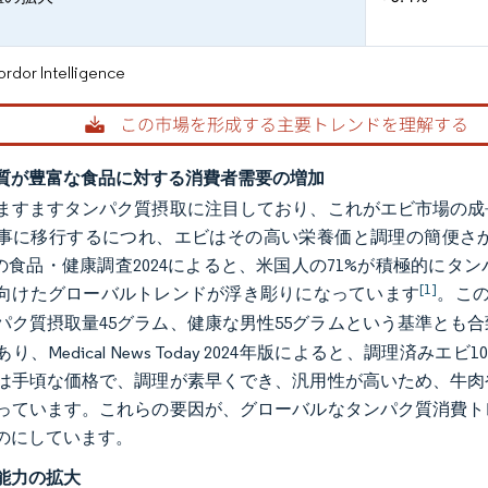
or Intelligence
質が豊富な食品に対する消費者需要の増加
ますますタンパク質摂取に注目しており、これがエビ市場の成
事に移行するにつれ、エビはその高い栄養価と調理の簡便さ
C）の食品・健康調査2024によると、米国人の71%が積極的
[1]
向けたグローバルトレンドが浮き彫りになっています
。こ
パク質摂取量45グラム、健康な男性55グラムという基準とも
り、Medical News Today 2024年版によると、調理済
は手頃な価格で、調理が素早くでき、汎用性が高いため、牛肉
っています。これらの要因が、グローバルなタンパク質消費ト
のにしています。
能力の拡大