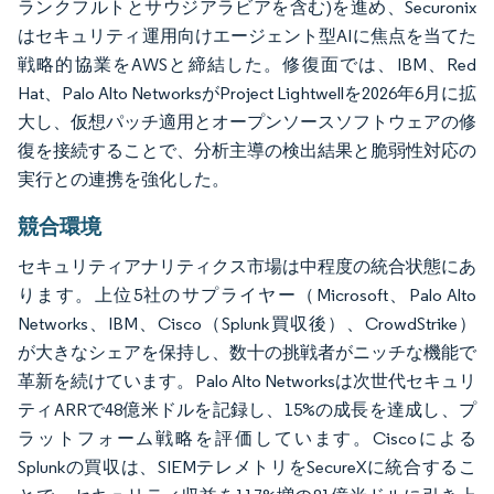
ランクフルトとサウジアラビアを含む)を進め、Securonix
はセキュリティ運用向けエージェント型AIに焦点を当てた
戦略的協業をAWSと締結した。修復面では、IBM、Red
Hat、Palo Alto NetworksがProject Lightwellを2026年6月に拡
大し、仮想パッチ適用とオープンソースソフトウェアの修
復を接続することで、分析主導の検出結果と脆弱性対応の
実行との連携を強化した。
競合環境
セキュリティアナリティクス市場は中程度の統合状態にあ
ります。上位5社のサプライヤー（Microsoft、Palo Alto
Networks、IBM、Cisco（Splunk買収後）、CrowdStrike）
が大きなシェアを保持し、数十の挑戦者がニッチな機能で
革新を続けています。Palo Alto Networksは次世代セキュリ
ティARRで48億米ドルを記録し、15%の成長を達成し、プ
ラットフォーム戦略を評価しています。Ciscoによる
Splunkの買収は、SIEMテレメトリをSecureXに統合するこ