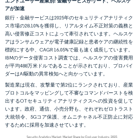
エンドユーザー産業別:
金融サービスがリード、ヘルスケ
アが加速
銀行・金融サービスは2025年のセキュリティアナリティク
ス市場の28.10%を獲得し、リアルタイム不正対策の義務と
高い侵害修正コストによって牽引されています。ヘルスケ
アはランサムウェアが電子健康記録と患者ケアの継続性を
標的にする中、CAGR 16.05%で最も速く成長しています。
IBMのデータ侵害コスト調査では、ヘルスケアの侵害費用
が平均488万米ドルであることが示されており、プロバイ
ダーはAI駆動の異常検知へと向かっています。
製造業は現在、攻撃量で第2位にランクされており、産業
プロトコルをマッピングして不審なコマンドバーストを検
出するOTセキュリティアナリティクスへの投資を促して
います。政府、通信、小売分野も、それぞれゼロトラスト
大統領令、5Gコア保護、オムニチャネル不正防止に対応
するために採用を加速させています。