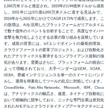
2,300万米ドルと推定され、2025年の194億米ドルから成長
し、2031年には571億6,000万米ドルに達する見込みで、
2026年から2031年にかけてCAGR 19.72%で成長します。こ
の急増は、AIを活用したプラットフォームがリアルタイム
で数十億件のイベントを分析することで、高度なサイバー
攻撃を無力化しようとする企業の取り組みを反映していま
す。成長の背景には、IoTエンドポイントの爆発的増加、
クラウドファーストの変革プロジェクト、および自動化さ
れたアナリティクスを要求するコンプライアンス規制の強
化があります。需要はさらに、プラットフォームの統合に
よって増幅されており、大手ベンダーはSIEM、SOAR、
UEBA、脅威インテリジェンスを単一のスイートにバンド
ルし、運用を簡素化してツールの乱立に対処しています。
CrowdStrike、Palo Alto Networks、Microsoft、IBM、Cisco
は、アナリティクスの幅広さ、速度、ネイティブ自動化に
おいて積極的に競争しており、ニッチな専門企業は差別化
されたAIモデルとクラウドネイティブアーキテクチャによ