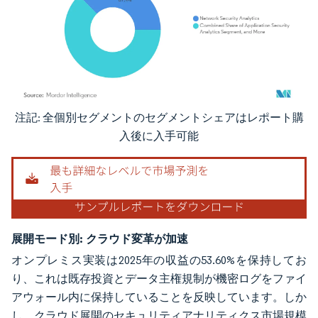
注記: 全個別セグメントのセグメントシェアはレポート購
画像 © Mordor Intelligence。再利用にはCC BY 4.0の表示が必要です。
入後に入手可能
展開モード別:
クラウド変革が加速
オンプレミス実装は2025年の収益の53.60%を保持してお
り、これは既存投資とデータ主権規制が機密ログをファイ
アウォール内に保持していることを反映しています。しか
し、クラウド展開のセキュリティアナリティクス市場規模