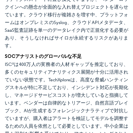
クインへの懸念が全面的な入れ替えプロジェクトを遅らせ
ています。クラウド移行が複雑さを増す中、プラットフォ
ームはオンプレミスのSyslog、クラウドAPIメタデータ、
SaaS監査証跡を単一のデータレイク内で正規化する必要が
あり、そうしなければサイロが永続するリスクがありま
す。
SOCアナリストのグローバルな不足
ISC²は400万人の実務者の人材ギャップを推定しており、
多くのセキュリティアナリティクス展開が十分に活用され
ていない状態です。TechXploreは、高度な脅威ハンティン
グスキルが特に不足しており、インシデント対応が長期化
し、マネージドサービスコストが増大していると指摘して
います。ベンダーは自律的なトリアージ、自然言語プレイ
ブック、AIが生成するフォレンジックナラティブで対抗し
ていますが、購入者はアラートを検証してモデルを調整す
るための人員を依然として必要としています。中小企業は