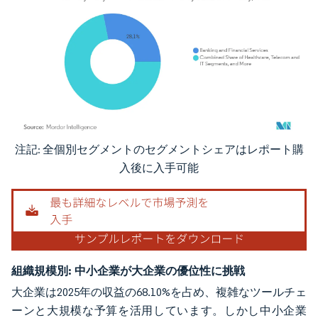
注記: 全個別セグメントのセグメントシェアはレポート購
画像 © Mordor Intelligence。再利用にはCC BY 4.0の表示が必要です。
入後に入手可能
組織規模別:
中小企業が大企業の優位性に挑戦
大企業は2025年の収益の68.10%を占め、複雑なツールチェ
ーンと大規模な予算を活用しています。しかし中小企業