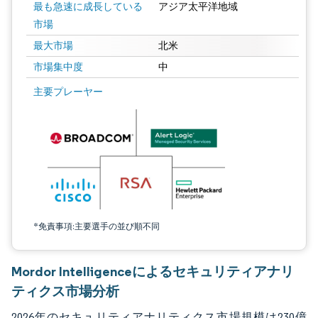
最も急速に成長している
アジア太平洋地域
市場
最大市場
北米
市場集中度
中
画像 © Mordor Intelligence。再利用にはCC BY 4.0の表示が必要です。
主要プレーヤー
*免責事項:主要選手の並び順不同
Mordor Intelligenceによるセキュリティアナリ
ティクス市場分析
2026年のセキュリティアナリティクス市場規模は230億