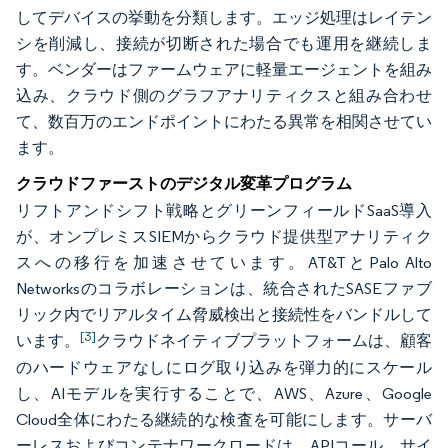
してデバイスの挙動を分類します。エッジ処理はレイテン
シを削減し、接続が切断された場合でも運用を継続しま
す。ベンダーはファームウェアに軽量エージェントを組み
込み、クラウド側のグラフアナリティクスと組み合わせ
て、数百万のエンドポイントにわたる異常を相関させてい
ます。
クラウドファーストのデジタル変革プログラム
リフトアンドシフト戦略とグリーンフィールドSaaS導入
が、オンプレミスSIEMからクラウド提供型アナリティク
スへの移行を加速させています。AT&TとPalo Alto
Networksのコラボレーションは、統合されたSASEファブ
リック内でリアルタイム脅威検出と接続性をバンドルして
[3]
います。
クラウドネイティブプラットフォームは、顧客
のハードウェアなしにログ取り込みを弾力的にスケール
し、AIモデルを実行することで、AWS、Azure、Google
Cloud全体にわたる継続的な検査を可能にします。サーバ
ーレスおよびコンテナワークロードは、APIコール、サイ