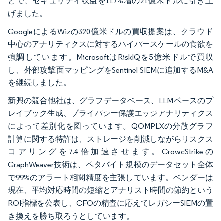
とで、セキュリティ収益を117%増の21億米ドルに引き上
げました。
GoogleによるWizの320億米ドルの買収提案は、クラウド
中心のアナリティクスに対するハイパースケールの食欲を
強調しています。MicrosoftはRiskIQを5億米ドルで買収
し、外部攻撃面マッピングをSentinel SIEMに追加するM&A
を継続しました。
新興の競合他社は、グラフデータベース、LLMベースのプ
レイブック生成、プライバシー保護エッジアナリティクス
によって差別化を図っています。QOMPLXの分散グラフ
計算に関する特許は、ストレージを削減しながらリスクス
コアリングを7.4倍加速させます。CrowdStrikeの
GraphWeaver技術は、ペタバイト規模のデータセット全体
で99%のアラート相関精度を主張しています。ベンダーは
現在、平均対応時間の短縮とアナリスト時間の節約という
ROI指標を公表し、CFOの精査に応えてレガシーSIEMの置
き換えを勝ち取ろうとしています。