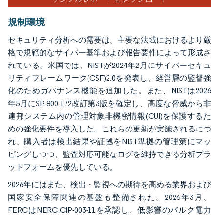
規制環境
セキュリティ分析への需要は、主要な法域におけるより厳
格で規範的なサイバー基準および報告要件によって形成さ
れている。米国では、NISTが2024年2月にサイバーセキュ
リティフレームワーク(CSF)2.0を発表し、経営層の監督強
化のためガバナンス機能を追加した。また、NISTは2026
年5月にSP 800-172改訂第3版を確定し、高度な脅威から非
連邦システム内の管理対象非機密情報(CUI)を保護するた
めの強化要件を導入した。これらの更新が実施されるにつ
れ、購入者は検出結果や証拠をNIST準拠の管理策にマッ
ピングしつつ、監査対応可能なログを維持できる分析プラ
ットフォームを優先している。
2026年にはまた、検出・監視への期待を高める業界および
国家安全保障関連の基盤も整備された。2026年3月、
FERCはNERC CIP-003-11を承認し、低影響のバルク電力