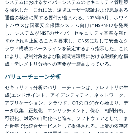
システムにおけるサイバーシステムのセキュリティ管理策
を強化した。これには、遠隔ユーザー認証および悪意ある
通信の検出に関する要件が含まれる。2026年6月、ホワイ
トハウスは国家安全保障システム向けにNSPM-12を発表
し、システムがNISTのサイバーセキュリティ基準を満た
すかそれを上回ることを要求し、CNSSに対して安全なク
ラウド構成のベースラインを策定するよう指示した。これ
により、規制対象および防衛関連環境における継続的な構
成・テレメトリ分析への需要が一層高まっている。
バリューチェーン分析
セキュリティ分析のバリューチェーンは、テレメトリの生
成(エンドポイント、アイデンティティ、ネットワーク、
アプリケーション、クラウド、OTのログ)から始まり、デ
ータ収集、正規化、エンリッチメント、保存、相関分析、
可視化、対応の自動化へと進み、ソフトウェアとして、ま
た近年では統合サービスとして提供される。上流の依存関