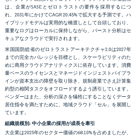
は、企業がSASEとゼロトラストの要件を採用するにつ
れ、2031年にかけてCAGR 20.45%で拡大する予測です。ハ
イブリッドモデルは実用的な橋渡しとして台頭しており、
重要なログはローカルに保持しながら、バースト分析はセ
キュアなクラウドで実行されます。
米国国防総省のゼロトラストアーキテクチャ2.0は2027年
までの完全カバレッジを目標とし、スケーラビリティのた
めに商用クラウドアナリティクスに依存しています。消費
量ベースのライセンスとマネージドインジェストパイプラ
インが資本支出の障壁を取り除き、規制産業でさえ計算集
約型の相関タスクをオフロードするよう誘引しています。
ベンダーはまた、分析の深さを犠牲にすることなくデータ
居住指令を満たすために、地域クラウド「セル」を展開し
ています。
組織規模別:
中小企業の採用が成長を牽引
大企業は2025年のセクター価値の68.10%を占めましたが、