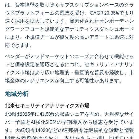
は、資本障壁を取り除くサブスクリプションベースのクラ
ウドプラットフォームの恩恵を受け、CAGR 20.85%でより
速く採用を拡大しています。簡素化されたオンボーディン
グワークフローと規範的なアナリティクスダッシュボード
により、小規模チームが優先度の高いアラートに迅速に対
応できます。
ベンダーがミッドマーケットのニーズに合わせて機能セッ
トと価格設定を適応させるにつれ、セキュリティアナリテ
ィクス市場はより広い地理的・垂直的な普及を経験し、市
場全体のレジリエンスが向上する可能性があります。
地域分析
北米セキュリティアナリティクス市場
北米は2025年に41.50%の収益シェアを占め、大規模なサイ
バー予算とAI強化SIEMの早期導入から恩恵を受けていま
す。大統領令14028などの連邦指令は継続的な診断と情報
開示を義務付けており、支出をさらに押し上げていま