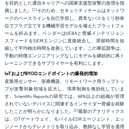
を目的とした通信キャリアへの国家支援型攻撃の急増を指
[1]
摘しました。
そのため、セキュリティチームはネットワ
ークのベースラインを自己学習し、異常なパスをミリ秒単
位でフラグ立てする機械学習モデルを備えたプラットフォ
ームを好みます。ベンダーはUEBAと脅威インテリジェン
スフィードをSIEMエンジンに直接統合し、滞留時間を短
縮して平均検出時間を改善しています。この軍拡競争は、
手動の特徴エンジニアリングなしにモデルを継続的に再ト
レーニングできるサプライヤーを有利にします。
IoTおよびBYODエンドポイントの爆発的増加
産業用センサー、医療機器、リモートワーク用ラップトッ
プが攻撃対象領域を拡大し、境界制御を無効化していま
す。Scientific Reportsの研究では、60%以上の組織が管理
されていないデバイスに関連するインサイダー脅威を経験
[2]
したことが明らかになりました。
最新のアナリティクス
は、OTゲートウェイ、モバイルEDRエージェント、エッ
ジノードからテレメトリを取り込み、教師なし学習を適用