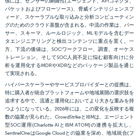
係には、センサーの網羅性(エージェント、APIコネクタ、
パケットおよびフローソース)、脅威インテリジェンスフ
ィード、スケーラブルな取り込みと分析コンピューティン
グのためのクラウド基盤が含まれる。中流の作業は、パー
サー、スキーマ、ルールロジック、MLモデルを含むデー
タエンジニアリングと検出コンテンツに重点を置く。一
方、下流の価値は、SOCワークフロー、調査、オーケス
トレーション、そしてSOC人員不足に悩む顧客向けに分
析を運用化するMDRやXDRなどのパッケージ製品を通じ
て実現される。
ハイパースケーラーやサービスプロバイダーとの提携は、
特に購入者が統合プラットフォームや地域展開の選択肢を
追求する中で、流通と運用化においてより大きな重みを持
つようになっている。2026年には、この変化を反映する複
数の協業が見られた。CrowdStrikeとIBMは、エージェント
型SOC運用(Charlotte AIとIBM ATOM)の連携を拡大し、
SentinelOneはGoogle Cloudとの協業を深め、地域統合(フ