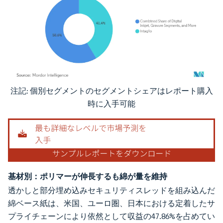
注記: 個別セグメントのセグメントシェアはレポート購入
画像 © Mordor Intelligence。再利用にはCC BY 4.0の表示が必要です。
時に入手可能
基材別：ポリマーが伸長するも綿が量を維持
透かしと部分埋め込みセキュリティスレッドを組み込んだ
綿ベース紙は、米国、ユーロ圏、日本における定着したサ
プライチェーンにより依然として収益の47.86%を占めてい