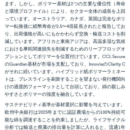
ます。しかし、ポリマー基材は2つの主要な優位性（寿命
と環境プロファイル）により、セクター全体の成長を上回
っています。オーストラリア、カナダ、英国は完全なポリ
マー転換後に紙幣寿命が2.5〜4倍延長されたと報告してお
り、出荷価格が高いにもかかわらず交換・輸送コストを削
減しています。アフリカと東南アジアは、高温多湿な気候
における摩耗関連損失を削減するためのリープフロッグオ
プションとしてポリマーを位置付けています。CCL Secure
のGuardian基材が市場を支配しており、InnoviaのClarity C
がそれに続いています。ハイブリッド紙ポリマーラミネー
トは、プレスラインを刷新することを望まない発行機関向
けの過渡的フォーマットとして台頭しており、綿の親しみ
やすさとポリマーの強度を融合しています。
サステナビリティ基準が基材選択に影響を与えています。
欧州中央銀行は2025年までに認証農場からの100%持続可
能な綿を調達することを約束しましたが、ライフサイクル
分析では輸送と廃棄の排出量を計算に入れると、流通1年