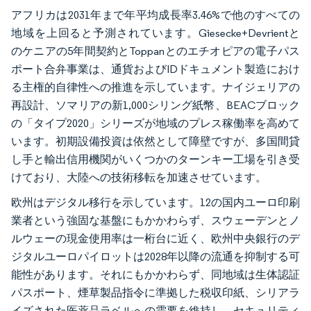
アフリカは2031年まで年平均成長率3.46%で他のすべての
地域を上回ると予測されています。Giesecke+Devrientと
のケニアの5年間契約とToppanとのエチオピアの電子パス
ポート合弁事業は、通貨およびIDドキュメント製造におけ
る主権的自律性への推進を示しています。ナイジェリアの
再設計、ソマリアの新1,000シリング紙幣、BEACブロック
の「タイプ2020」シリーズが地域のプレス稼働率を高めて
います。初期設備投資は依然として障壁ですが、多国間貸
し手と輸出信用機関がいくつかのターンキー工場を引き受
けており、大陸への技術移転を加速させています。
欧州はデジタル移行を示しています。12の国内ユーロ印刷
業者という強固な基盤にもかかわらず、スウェーデンとノ
ルウェーの現金使用率は一桁台に近く、欧州中央銀行のデ
ジタルユーロパイロットは2028年以降の流通を抑制する可
能性があります。それにもかかわらず、同地域は生体認証
パスポート、煙草製品指令に準拠した税収印紙、シリアラ
イズされた医薬品ラベルへの需要を維持し、セキュリティ