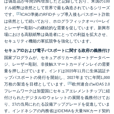
は偽造品が年間28%増加したと記録しており、米国の100
ドル紙幣は依然として世界で最も偽造されているシリーズ
[2]
です。
ICAO準拠のRFIDチップ導入後もパスポート詐欺
は依然として続いており、ホログラフィックオーバーレイ
とレーザー彫刻への継続的な需要を促しています。新興市
場における高額紙幣は偽造者にとっての利益を拡大させ、
セキュリティ機能の軍拡競争を強化しています。
セキュアIDおよび電子パスポートに関する政府の義務付け
国家プログラムが、セキュアポリカーボネートデータペー
ジ、レーザー彫刻、非接触スマートカードインレイの需要
量を押し上げています。インドは2025年11月に生体認証チ
ップパスポートの発行を開始し、2027年までに年間1,000
[3]
万枚の製造を目標としています。
欧州連合のeIDAS 2.0
フレームワークは加盟国にセキュアエレメントチップに紐
付けられたデジタルIDウォレットの展開を義務付けてお
り、27の当局にわたる設備アップグレードを促進していま
す。インドネシアの内務省はIDEMIAを大量NIKカード契約