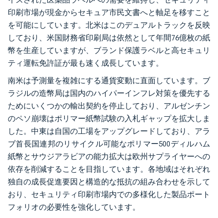
印刷市場が現金からセキュア市民文書へと軸足を移すこと
を可能にしています。北米はこのデュアルトラックを反映
しており、米国財務省印刷局は依然として年間76億枚の紙
幣を生産していますが、ブランド保護ラベルと高セキュリ
ティ運転免許証が最も速く成長しています。
南米は予測量を複雑にする通貨変動に直面しています。ブ
ラジルの造幣局は国内のハイパーインフレ対策を優先する
ためにいくつかの輸出契約を停止しており、アルゼンチン
のペソ崩壊はポリマー紙幣試験の入札ギャップを拡大しま
した。中東は自国の工場をアップグレードしており、アラ
ブ首長国連邦のリサイクル可能なポリマー500ディルハム
紙幣とサウジアラビアの能力拡大は欧州サプライヤーへの
依存を削減することを目指しています。各地域はそれぞれ
独自の成長促進要因と構造的な抵抗の組み合わせを示して
おり、セキュリティ印刷市場内での多様化した製品ポート
フォリオの必要性を強化しています。