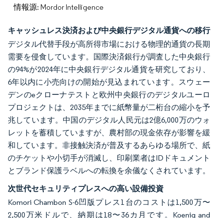
情報源: Mordor Intelligence
キャッシュレス決済および中央銀行デジタル通貨への移行
デジタル代替手段が高所得市場における物理的通貨の長期
需要を侵食しています。国際決済銀行が調査した中央銀行
の94%が2024年に中央銀行デジタル通貨を研究しており、
6年以内に小売向けの開始が見込まれています。スウェー
デンのeクローナテストと欧州中央銀行のデジタルユーロ
プロジェクトは、2035年までに紙幣量が二桁台の縮小を予
兆しています。中国のデジタル人民元は2億6,000万のウォ
レットを蓄積していますが、農村部の現金依存が影響を緩
和しています。非接触決済が普及するあらゆる場所で、紙
のチケットや小切手が消滅し、印刷業者はIDドキュメント
とブランド保護ラベルへの転換を余儀なくされています。
次世代セキュリティプレスへの高い設備投資
Komori Chambon S-6凹版プレス1台のコストは1,500万〜
2,500万米ドルで、納期は18〜36カ月です。Koenig and