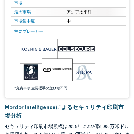
市場
最大市場
アジア太平洋
市場集中度
中
画像 © Mordor Intelligence。再利用にはCC BY 4.0の表示が必要です。
主要プレーヤー
*免責事項:主要選手の並び順不同
Mordor Intelligenceによるセキュリティ印刷市
場分析
セキュリティ印刷市場規模は2025年に327億6,000万米ドル