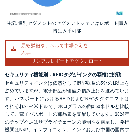
注記: 個別セグメントのセグメントシェアはレポート購入
画像 © Mordor Intelligence。再利用にはCC BY 4.0の表示が必要です。
時に入手可能
セキュリティ機能別：RFIDタグがインクの覇権に挑戦
セキュリティインクは依然として機能収益の3分の1以上を
占めていますが、電子部品が価値の積み上げを進めていま
す。パスポートにおけるRFIDおよびNFCタグのコストは
それぞれ2〜4米ドルで、ホログラムの約0.30米ドルと比較
して、電子パスポートの部品表を支配しています。2024年
のチップ不足はサプライチェーンの脆弱性を露呈し、発行
機関はNXP、インフィニオン、インドおよび中国の国内フ