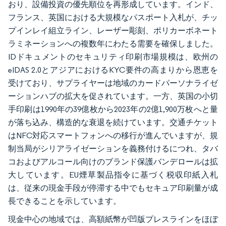
おり、設備投資の優先順位を再形成しています。インド、
フランス、英国における大規模なパスポート入札が、チッ
プインレイ組立ライン、レーザー彫刻、ポリカーボネート
ラミネーションへの複数年にわたる需要を確保しました。
IDドキュメントのセキュリティ印刷市場規模は、欧州の
eIDAS 2.0とアジアにおけるKYC要件の高まりから恩恵を
受けており、サプライヤーは地域のカードパーソナライゼ
ーションハブの拡大を促されています。一方、英国の小切
手印刷は1990年の39億枚から2023年の2億1,900万枚へと量
が落ち込み、構造的な衰退を続けています。交通チケット
はNFC対応スマートフォンへの移行が進んでいますが、規
制当局がシリアライゼーションを義務付けるにつれ、タバ
コおよびアルコール向けのブランド保護バンデロールは拡
大しています。EU煙草製品指令に基づく税収印紙入札
は、従来の現金手段が停滞する中でもセキュア印刷量が成
長できることを示しています。
現金中心の地域では、高額紙幣が凹版プレスラインをほぼ