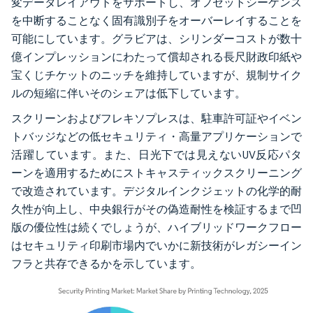
変データレイアウトをサポートし、オフセットシーケンス
を中断することなく固有識別子をオーバーレイすることを
可能にしています。グラビアは、シリンダーコストが数十
億インプレッションにわたって償却される長尺財政印紙や
宝くじチケットのニッチを維持していますが、規制サイク
ルの短縮に伴いそのシェアは低下しています。
スクリーンおよびフレキソプレスは、駐車許可証やイベン
トバッジなどの低セキュリティ・高量アプリケーションで
活躍しています。また、日光下では見えないUV反応パタ
ーンを適用するためにストキャスティックスクリーニング
で改造されています。デジタルインクジェットの化学的耐
久性が向上し、中央銀行がその偽造耐性を検証するまで凹
版の優位性は続くでしょうが、ハイブリッドワークフロー
はセキュリティ印刷市場内でいかに新技術がレガシーイン
フラと共存できるかを示しています。