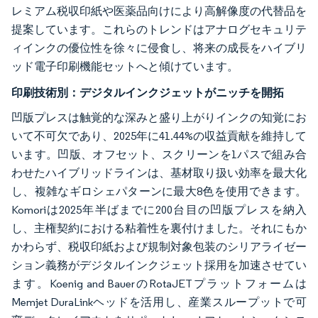
レミアム税収印紙や医薬品向けにより高解像度の代替品を
提案しています。これらのトレンドはアナログセキュリテ
ィインクの優位性を徐々に侵食し、将来の成長をハイブリ
ッド電子印刷機能セットへと傾けています。
印刷技術別：デジタルインクジェットがニッチを開拓
凹版プレスは触覚的な深みと盛り上がりインクの知覚にお
いて不可欠であり、2025年に41.44%の収益貢献を維持して
います。凹版、オフセット、スクリーンを1パスで組み合
わせたハイブリッドラインは、基材取り扱い効率を最大化
し、複雑なギロシェパターンに最大8色を使用できます。
Komoriは2025年半ばまでに200台目の凹版プレスを納入
し、主権契約における粘着性を裏付けました。それにもか
かわらず、税収印紙および規制対象包装のシリアライゼー
ション義務がデジタルインクジェット採用を加速させてい
ます。Koenig and BauerのRotaJETプラットフォームは
Memjet DuraLinkヘッドを活用し、産業スループットで可