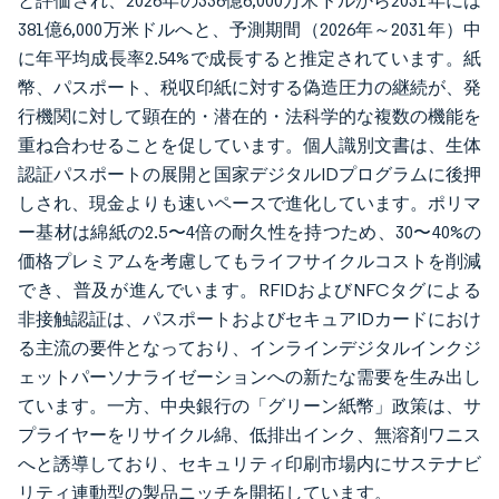
と評価され、2026年の336億6,000万米ドルから2031年には
381億6,000万米ドルへと、予測期間（2026年～2031年）中
に年平均成長率2.54%で成長すると推定されています。紙
幣、パスポート、税収印紙に対する偽造圧力の継続が、発
行機関に対して顕在的・潜在的・法科学的な複数の機能を
重ね合わせることを促しています。個人識別文書は、生体
認証パスポートの展開と国家デジタルIDプログラムに後押
しされ、現金よりも速いペースで進化しています。ポリマ
ー基材は綿紙の2.5〜4倍の耐久性を持つため、30〜40%の
価格プレミアムを考慮してもライフサイクルコストを削減
でき、普及が進んでいます。RFIDおよびNFCタグによる
非接触認証は、パスポートおよびセキュアIDカードにおけ
る主流の要件となっており、インラインデジタルインクジ
ェットパーソナライゼーションへの新たな需要を生み出し
ています。一方、中央銀行の「グリーン紙幣」政策は、サ
プライヤーをリサイクル綿、低排出インク、無溶剤ワニス
へと誘導しており、セキュリティ印刷市場内にサステナビ
リティ連動型の製品ニッチを開拓しています。