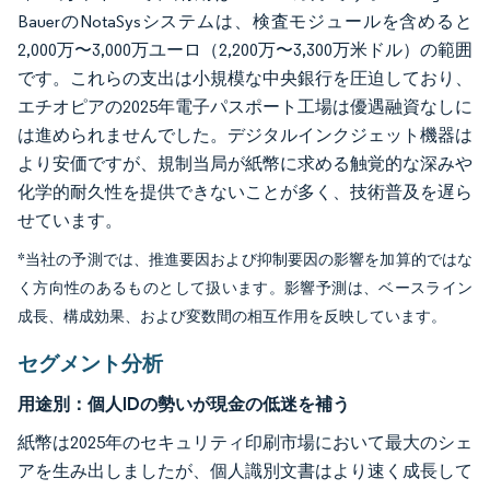
BauerのNotaSysシステムは、検査モジュールを含めると
2,000万〜3,000万ユーロ（2,200万〜3,300万米ドル）の範囲
です。これらの支出は小規模な中央銀行を圧迫しており、
エチオピアの2025年電子パスポート工場は優遇融資なしに
は進められませんでした。デジタルインクジェット機器は
より安価ですが、規制当局が紙幣に求める触覚的な深みや
化学的耐久性を提供できないことが多く、技術普及を遅ら
せています。
*当社の予測では、推進要因および抑制要因の影響を加算的ではな
く方向性のあるものとして扱います。影響予測は、ベースライン
成長、構成効果、および変数間の相互作用を反映しています。
セグメント分析
用途別：個人IDの勢いが現金の低迷を補う
紙幣は2025年のセキュリティ印刷市場において最大のシェ
アを生み出しましたが、個人識別文書はより速く成長して