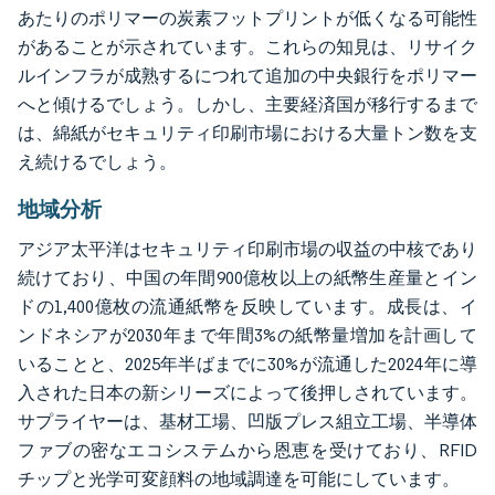
あたりのポリマーの炭素フットプリントが低くなる可能性
があることが示されています。これらの知見は、リサイク
ルインフラが成熟するにつれて追加の中央銀行をポリマー
へと傾けるでしょう。しかし、主要経済国が移行するまで
は、綿紙がセキュリティ印刷市場における大量トン数を支
え続けるでしょう。
地域分析
アジア太平洋はセキュリティ印刷市場の収益の中核であり
続けており、中国の年間900億枚以上の紙幣生産量とイン
ドの1,400億枚の流通紙幣を反映しています。成長は、イ
ンドネシアが2030年まで年間3%の紙幣量増加を計画して
いることと、2025年半ばまでに30%が流通した2024年に導
入された日本の新シリーズによって後押しされています。
サプライヤーは、基材工場、凹版プレス組立工場、半導体
ファブの密なエコシステムから恩恵を受けており、RFID
チップと光学可変顔料の地域調達を可能にしています。