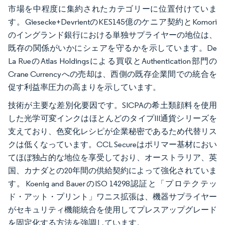
市場を中程度に集約されたカテゴリーに位置付けていま
す。Giesecke+DevrientのKES145億のケニア契約とKomori
のイングランド銀行における単独サプライヤーの地位は、
既存の関係がいかにシェアを守るかを示しています。De
La RueのAtlas Holdingsによる買収とAuthentication部門の
Crane Currencyへの売却は、西側の既存企業間での統合を
促す利益率圧力の高まりを示しています。
技術が主要な差別化要因です。SICPAの希土類顔料を使用
した光学可変インクはほとんどのタイプIII通貨シリーズを
支えており、色変化レシピが企業秘密であるため代替リス
クは低くなっています。CCL Secureはポリマー基材におい
てほぼ独占的な地位を享受しており、オーストラリア、英
国、カナダとの20年間の供給契約によって強化されていま
す。Koenig and BauerのISO 14298認証と「プロテクテッ
ド・アット・プリント」ワニス拡張は、機器サプライヤー
がセキュリティ機能統合を使用してプレスアップグレード
を固定化する方法を強調しています。