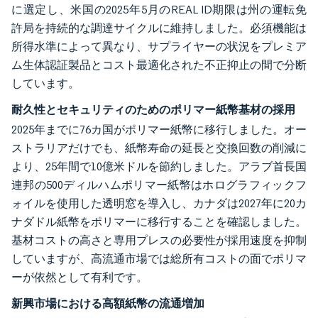
に選定し、米国の2025年5月のREAL ID期限は州の運転免
許局を持続的な調達サイクルに維持しました。必須機能は
所得水準によって異なり、サプライヤーの状況をプレミア
ム生体認証製品とコスト最適化された不正抑止の間で分断
しています。
耐久性とセキュリティのためのポリマー紙幣基材の採用
2025年までに76カ国がポリマー紙幣に移行しました。オー
ストラリアだけでも、紙幣寿命の延長と交換回数の削減に
より、25年間で10億米ドルを節約しました。アラブ首長国
連邦の500ディルハムポリマー紙幣はホログラフィックフ
ォイルを使用した透明窓を導入し、カナダは2027年に20カ
ナダドル紙幣をポリマーに移行することを確認しました。
基材コストの高さと専用プレスの必要性が採用速度を抑制
していますが、高流通市場では総所有コストの面でポリマ
ーが依然として有利です。
新興市場における高額紙幣の流通増加