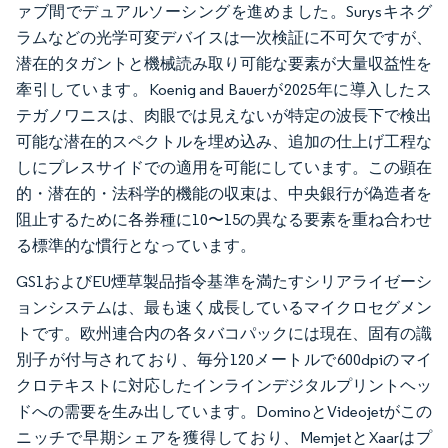
ァブ間でデュアルソーシングを進めました。Surysキネグ
ラムなどの光学可変デバイスは一次検証に不可欠ですが、
潜在的タガントと機械読み取り可能な要素が大量収益性を
牽引しています。Koenig and Bauerが2025年に導入したス
テガノワニスは、肉眼では見えないが特定の波長下で検出
可能な潜在的スペクトルを埋め込み、追加の仕上げ工程な
しにプレスサイドでの適用を可能にしています。この顕在
的・潜在的・法科学的機能の収束は、中央銀行が偽造者を
阻止するために各券種に10〜15の異なる要素を重ね合わせ
る標準的な慣行となっています。
GS1およびEU煙草製品指令基準を満たすシリアライゼーシ
ョンシステムは、最も速く成長しているマイクロセグメン
トです。欧州連合内の各タバコパックには現在、固有の識
別子が付与されており、毎分120メートルで600dpiのマイ
クロテキストに対応したインラインデジタルプリントヘッ
ドへの需要を生み出しています。DominoとVideojetがこの
ニッチで早期シェアを獲得しており、MemjetとXaarはプ