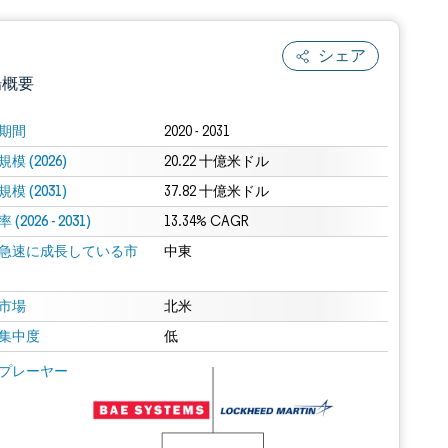
シェア
場概要
期間
2020 - 2031
模 (2026)
20.22 十億米ドル
模 (2031)
37.82 十億米ドル
(2026 - 2031)
13.34% CAGR
急速に成長している市
中東
.0の表示が必要です。
市場
北米
集中度
低
 Mordor Intelligence。再利用にはCC BY 4.0の表示が必要です。
プレーヤー