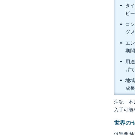
タイ
ビー
コン
グメ
エン
期間
用途
げ
地域
成
注記：本レ
入手可能
世界の
促進要因