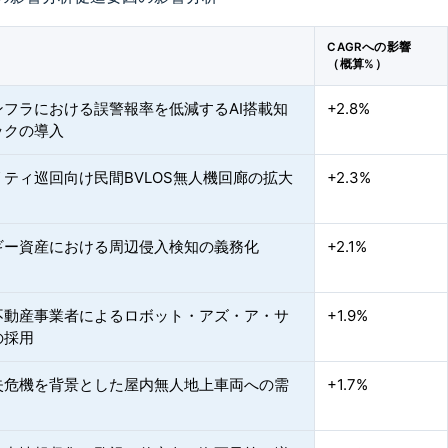
CAGRへの影響
（概算%）
ンフラにおける誤警報率を低減するAI搭載知
+2.8%
ックの導入
ティ巡回向け民間BVLOS無人機回廊の拡大
+2.3%
ギー資産における周辺侵入検知の義務化
+2.1%
不動産事業者によるロボット・アズ・ア・サ
+1.9%
の採用
失危機を背景とした屋内無人地上車両への需
+1.7%