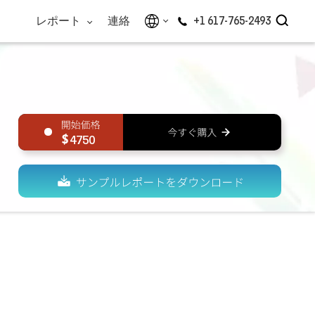
レポート
連絡
+1 617-765-2493
4750