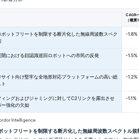
CAGR
（概算
ロボットフリートを制限する断片化した無線周波数スペク
-1.8%
制
展開における顔認識巡回ロボットへの市民の反発
-1.5%
学サイト向け堅牢な全地形対応プラットフォームの高い総
-1.2%
スト
フィングおよびジャミングに対してC2リンクを露出させ
-1.1%
バー強化の欠如
or Intelligence
ボットフリートを制限する断片化した無線周波数スペクトル規