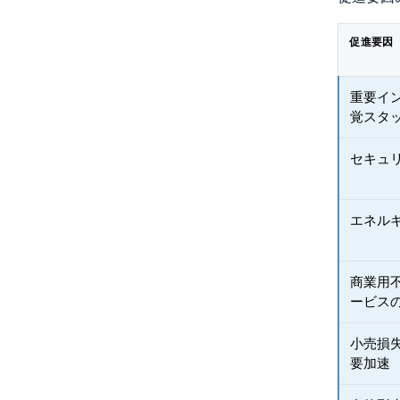
促進要因
重要イ
覚スタ
セキュリ
エネル
商業用
ービス
小売損
要加速