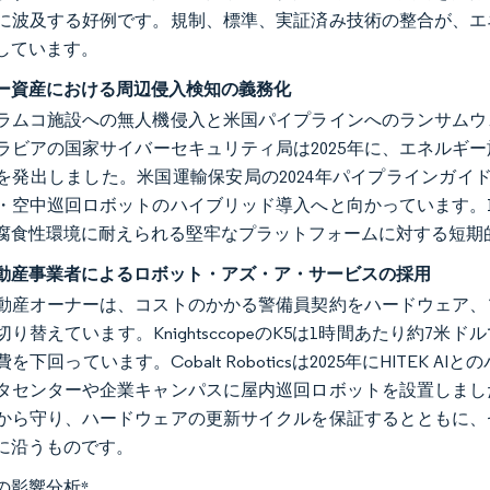
に波及する好例です。規制、標準、実証済み技術の整合が、エ
しています。
ー資産における周辺侵入検知の義務化
ラムコ施設への無人機侵入と米国パイプラインへのランサムウ
ラビアの国家サイバーセキュリティ局は2025年に、エネルギ
を発出しました。米国運輸保安局の2024年パイプラインガイド
・空中巡回ロボットのハイブリッド導入へと向かっています。1
腐食性環境に耐えられる堅牢なプラットフォームに対する短期
動産事業者によるロボット・アズ・ア・サービスの採用
動産オーナーは、コストのかかる警備員契約をハードウェア、
切り替えています。KnightsccopeのK5は1時間あたり約
を下回っています。Cobalt Roboticsは2025年にHITEK
タセンターや企業キャンパスに屋内巡回ロボットを設置しまし
から守り、ハードウェアの更新サイクルを保証するとともに、
に沿うものです。
の影響分析
*