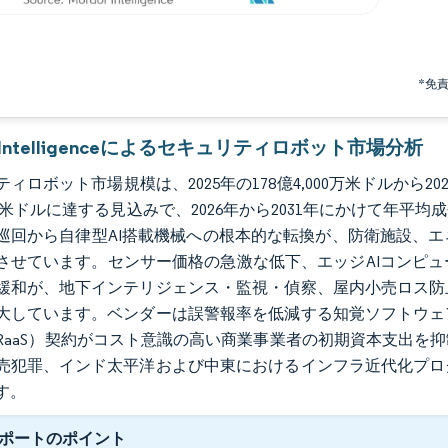
*免
r Intelligenceによるセキュリティロボット市場分析
ィロボット市場規模は、2025年の178億4,000万米ドルから2026
0万米ドルに達する見込みで、2026年から2031年にかけて年平
巡回から自律型AI搭載機械への根本的な転換が、防衛施設、
させています。センサー価格の急激な低下、エッジAIコンピュ
緩和が、地下インテリジェンス・監視・偵察、屋内小売ロス防
大しています。ベンダーは誤警報率を低減する知覚ソフトウェ
RaaS）契約がコスト意識の高い商業事業者の初期資本支出を
売犯罪、インド太平洋および中東におけるインフラ近代化プロ
す。
ポートのポイント