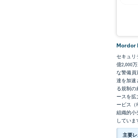
機会と展望
業界の動向
Mordo
セキュリテ
億2,00
な警備員
達を加速
る規制の
ースを拡
ービス（
組織的小
していま
主要レ