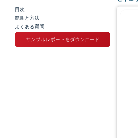
目次
市場規模とシェア
範囲と方法
よくある質問
市場分析
トレンドとインサイト
セグメント分析
地理分析
規制環境
バリューチェーン分析
競争環境
主要プレーヤー