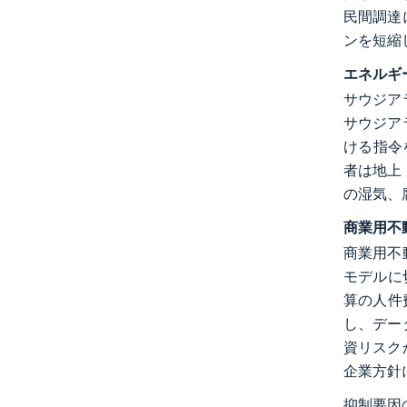
民間調達
ンを短縮
エネルギ
サウジア
サウジア
ける指令
者は地上
の湿気、
商業用不
商業用不
モデルに
算の人件費
し、デー
資リスク
企業方針
抑制要因