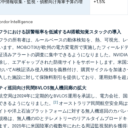
水中情報収集・監視・偵察向け海軍予算の増
+1.5%
or Intelligence
フラにおける誤警報率を低減するAI搭載知覚スタックの導入
フラの所有者は、ルールベースの動体検知を、熱、可視光、レ
います。MOBOTIXが欧州の電力変電所で実施したフィールドテ
証済みアラートの調査に集中できるようになりました。NVID
除し、エアギャップされた防衛サイトをサポートします。米国エ
おいてAI検証済み侵入検知を義務付け、購買サイクルを加速さ
入した施設に対して保険料割引を提供しており、運用効率を超
ティ巡回向け民間BVLOS無人機回廊の拡大
航空局は2024年に定期的なBVLOS運用を承認し、電力会社
[2]
できるようになりました。
オーストラリア民間航空安全局は2
イトや洋上石油プラットフォームに対する無人機巡回のカバレッジ
規格は、無人機のIDとテレメトリーのリアルタイムブロード
す。2025年に米国陸軍の複数年にわたる周辺監視契約を獲得したS