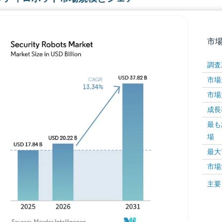
市
調査
市場規
市場規
成長率 
最も
場
画像 © Mordor Intelligence。再利用にはCC BY 4
最大
市場
画像 ©
主要