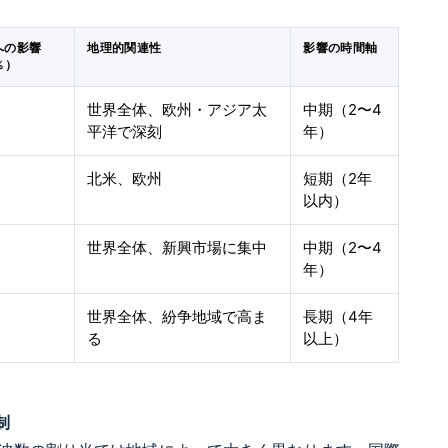
への影響
地理的関連性
影響の時間軸
%）
世界全体、欧州・アジア太
中期（2〜4
平洋で深刻
年）
北米、欧州
短期（2年
以内）
世界全体、新興市場に集中
中期（2〜4
年）
世界全体、紛争地域で高ま
長期（4年
る
以上）
制