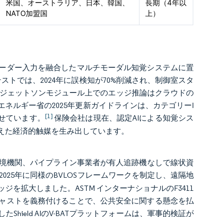
米国、オーストラリア、日本、韓国、
長期（4年以
NATO加盟国
上）
ーダー入力を融合したマルチモーダル知覚システムに置
ストでは、2024年に誤検知が70%削減され、制御室スタ
IAジェットソンモジュール上でのエッジ推論はクラウドの
ネルギー省の2025年更新ガイドラインは、カテゴリーI
[1]
せています。
保険会社は現在、認定AIによる知覚シス
えた経済的触媒を生み出しています。
、国境機関、パイプライン事業者が有人追跡機なしで線状資
025年に同様のBVLOSフレームワークを制定し、遠隔地
を拡大しました。ASTM インターナショナルのF3411
キャストを義務付けることで、公共安全に関する懸念を払
hield AIのV-BATプラットフォームは、軍事的検証が