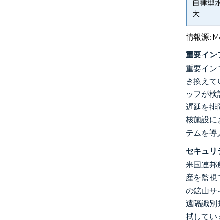
自律型
大
情報源: Mord
重要イン
重要イン
き換えて
ッフが検
遅延を排
核施設に
テムを導
セキュリ
米国連邦
産を監視
の鉱山サ
遠隔識別
拭していま