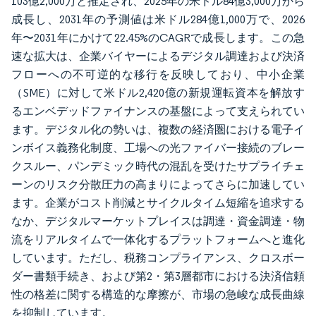
103億2,000万と推定され、2025年の米ドル84億3,000万から
成長し、2031年の予測値は米ドル284億1,000万で、2026
年〜2031年にかけて22.45%のCAGRで成長します。この急
速な拡大は、企業バイヤーによるデジタル調達および決済
フローへの不可逆的な移行を反映しており、中小企業
（SME）に対して米ドル2,420億の新規運転資本を解放す
るエンベデッドファイナンスの基盤によって支えられてい
ます。デジタル化の勢いは、複数の経済圏における電子イ
ンボイス義務化制度、工場への光ファイバー接続のブレー
クスルー、パンデミック時代の混乱を受けたサプライチェ
ーンのリスク分散圧力の高まりによってさらに加速してい
ます。企業がコスト削減とサイクルタイム短縮を追求する
なか、デジタルマーケットプレイスは調達・資金調達・物
流をリアルタイムで一体化するプラットフォームへと進化
しています。ただし、税務コンプライアンス、クロスボー
ダー書類手続き、および第2・第3層都市における決済信頼
性の格差に関する構造的な摩擦が、市場の急峻な成長曲線
を抑制しています。