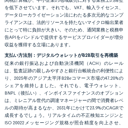
関税計算機が、中小企業の地域販売に対する業務上の障壁
を低下させています。それでも、VAT、輸入ライセンス、
データローカライゼーション法にわたる多次元的なコンプ
ライアンスは、法的リソースを持たないマイクロ輸出業者
にとって特に負担が大きい。そのため、通関業務と税務申
告APIをバンドルで提供するサービスプロバイダーが増分
収益を獲得する立場にあります。
支払い方法別：デジタルウォレットがB2B取引を再構築
従来の銀行振込および自動決済機関（ACH）のレール
は、監査証跡の親しみやすさと銀行台帳統合の利便性によ
り、2025年のアジア太平洋B2Bеコマース市場の47.20%の
シェアを維持しました。それでも、電子ウォレット、
BNPL（後払い）、インボイスファイナンスのオプション
は、ミレニアル世代の調達マネージャーの間で消費者レベ
ルの期待が高まるなか、2031年にかけて23.9%のCAGRで
成長するでしょう。リアルタイムの不正検知エンジンと
ISO 20022メッセージング規格が照合精度を向上させ、