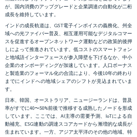
が、国内消費のアップグレードと企業調達の自動化が二桁
成長を維持しています。
インドの成長軌道は、GST電子インボイスの義務化、州全
域への光ファイバー普及、相互運用可能なデジタルコマー
スを促進するオープンネットワーク運動などの政策的後押
しによって推進されています。低コストのスマートフォン
と地域語インターフェースが参入障壁を下げるなか、中小
企業のオンボーディングが加速しています。人口ボーナス
と製造業のフォーマル化の合流により、今後10年の終わり
までにインドへの地域シェアのシフトが見込まれていま
す。
日本、韓国、オーストラリア、ニュージーランドは、普及
率がすでに40〜50%前後で推移する成熟したノードを形成
しています。ここでは、AI主導の需要予測、IoTによる自
動補充、ESG連動の調達スコアカードから漸増的な成長が
生まれています。一方、アジア太平洋のその他の地域、特