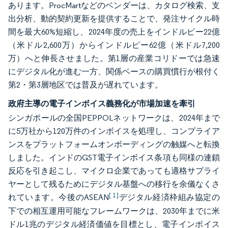
あります。ProcMartなどのベンダーは、カタログ検索、支
出分析、動的契約更新を提供することで、発注サイクル時
間を最大60%短縮し、2024年度の売上をインドルピー22億
（米ドル2,600万）からインドルピー62億（米ドル7,200
万）へと伸長させました。第1層の産業コリドーでは急速
にデジタル化が進む一方、関係ベースの購買慣行が根付く
第2・第3層地区では普及が遅れています。
政府主導の電子インボイス義務化が市場加速を牽引
シンガポールの全国PEPPOLネットワークは、2024年まで
に5万社から120万件のインボイスを処理し、コンプライア
ンスをプラットフォームオンボーディングの触媒へと転換
しました。インドのGST電子インボイス条項も同様の連鎖
反応を引き起こし、マイクロ企業であっても適格サプライ
ヤーとして残るためにデジタル基盤への移行を余儀なくさ
[ 1]
れています。今後のASEAN
デジタル経済枠組み協定の
下での相互運用可能なフレームワークは、2030年までに米
ドル1兆のデジタル経済価値を目標とし、電子インボイス