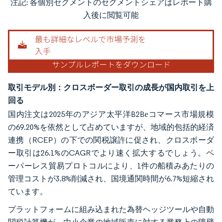
注記: 各個別セグメントのセグメントシェアはレポート購
画像 © Mordor Intelligence。再利用にはCC BY 4.0の表示が必要です。
入後に閲覧可能
取引モデル別：クロスボーダー取引の成長が国内取引を上
回る
国内注文は2025年のアジア太平洋B2Bеコマース市場規模
の69.20%を依然として占めていますが、地域的包括的経済
連携（RCEP）の下での関税譲許に促され、クロスボーダ
ー取引は26.1%のCAGRでより速く拡大するでしょう。ペ
ーパーレス貿易プロトコルにより、1件の船積みあたりの
管理コストが3.8%削減され、国境通関時間が6.7%短縮され
ています。
プラットフォームに組み込まれた為替ヘッジツールや自動