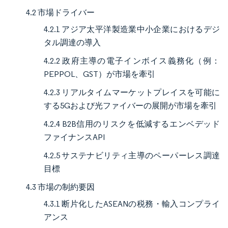
4.2 市場ドライバー
4.2.1 アジア太平洋製造業中小企業におけるデジ
タル調達の導入
4.2.2 政府主導の電子インボイス義務化（例：
PEPPOL、GST）が市場を牽引
4.2.3 リアルタイムマーケットプレイスを可能に
する5Gおよび光ファイバーの展開が市場を牽引
4.2.4 B2B信用のリスクを低減するエンベデッド
ファイナンスAPI
4.2.5 サステナビリティ主導のペーパーレス調達
目標
4.3 市場の制約要因
4.3.1 断片化したASEANの税務・輸入コンプライ
アンス