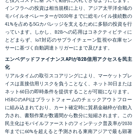
と投入コストに基づいて動的に入札できるようにします。
インフラへの投資は相当規模に上り、アジア太平洋全域の
モバイルオペレーターが2030年までに総モバイル接続数の
41%を占める5Gカバレッジを支えるために多額の投資を行
っています。しかし、B2Bへの応用はコネクティビティに
とどまらず、IoT対応のサプライチェーン監視や在庫セン
サーに基づく自動調達トリガーにまで及びます。
エンベデッドファイナンスAPIがB2B信用アクセスを民主
化
リアルタイムの取引スコアリングにより、マーケットプレ
イスは直接信用リスクを負うことなく、ネット30日または
ネット60日の即時条件を提供することが可能になります。
HSBCのAPIはプラットフォームのチェックアウトフロー
に組み込まれており、カート確定時に貿易金融枠が自動入
力され、書類作業が数週間から数分に短縮されます。この
民主化はモバイルファーストのフィンテック普及率が2030
年までに60%を超えると予測される東南アジアで最も顕著