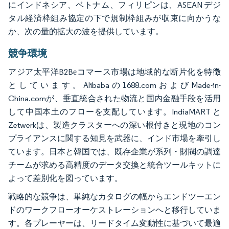
にインドネシア、ベトナム、フィリピンは、ASEAN デジ
タル経済枠組み協定の下で規制枠組みが収束に向かうな
か、次の量的拡大の波を提供しています。
競争環境
アジア太平洋B2Bеコマース市場は地域的な断片化を特徴
としています。Alibabaの1688.comおよびMade-in-
China.comが、垂直統合された物流と国内金融手段を活用
して中国本土のフローを支配しています。IndiaMART と
Zetwerkは、製造クラスターへの深い根付きと現地のコン
プライアンスに関する知見を武器に、インド市場を牽引し
ています。日本と韓国では、既存企業が系列・財閥の調達
チームが求める高精度のデータ交換と統合ツールキットに
よって差別化を図っています。
戦略的な競争は、単純なカタログの幅からエンドツーエン
ドのワークフローオーケストレーションへと移行していま
す。各プレーヤーは、リードタイム変動性に基づいて最適