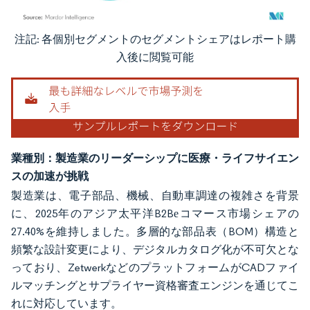
注記: 各個別セグメントのセグメントシェアはレポート購
画像 © Mordor Intelligence。再利用にはCC BY 4.0の表示が必要です。
入後に閲覧可能
業種別：製造業のリーダーシップに医療・ライフサイエン
スの加速が挑戦
製造業は、電子部品、機械、自動車調達の複雑さを背景
に、2025年のアジア太平洋B2Bеコマース市場シェアの
27.40%を維持しました。多層的な部品表（BOM）構造と
頻繁な設計変更により、デジタルカタログ化が不可欠とな
っており、ZetwerkなどのプラットフォームがCADファイ
ルマッチングとサプライヤー資格審査エンジンを通じてこ
れに対応しています。