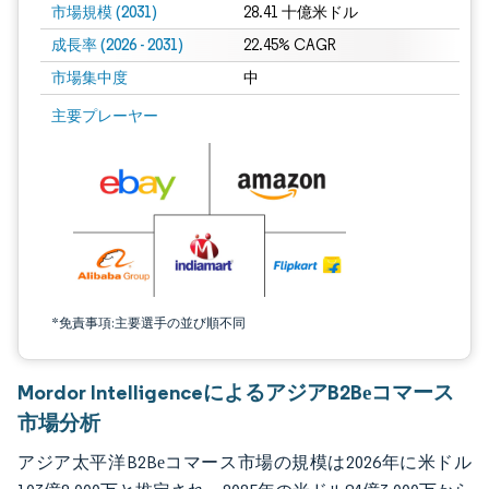
市場規模 (2031)
28.41 十億米ドル
成長率 (2026 - 2031)
22.45% CAGR
市場集中度
中
画像 © Mordor Intelligence。再利用にはCC BY 4.0の表示が必要です。
主要プレーヤー
*免責事項:主要選手の並び順不同
Mordor IntelligenceによるアジアB2Bеコマース
市場分析
アジア太平洋B2Bеコマース市場の規模は2026年に米ドル