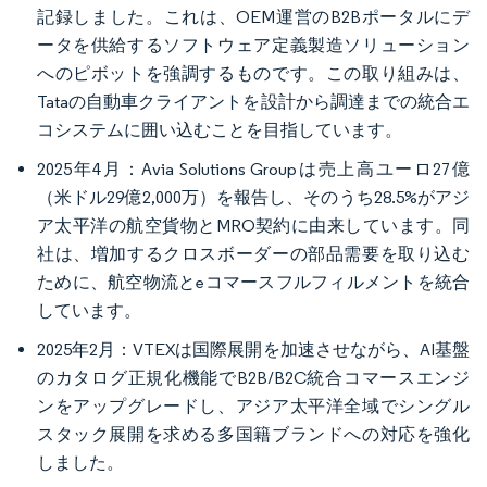
記録しました。これは、OEM運営のB2Bポータルにデ
ータを供給するソフトウェア定義製造ソリューション
へのピボットを強調するものです。この取り組みは、
Tataの自動車クライアントを設計から調達までの統合エ
コシステムに囲い込むことを目指しています。
2025年4月：Avia Solutions Groupは売上高ユーロ27億
（米ドル29億2,000万）を報告し、そのうち28.5%がアジ
ア太平洋の航空貨物とMRO契約に由来しています。同
社は、増加するクロスボーダーの部品需要を取り込む
ために、航空物流とeコマースフルフィルメントを統合
しています。
2025年2月：VTEXは国際展開を加速させながら、AI基盤
のカタログ正規化機能でB2B/B2C統合コマースエンジ
ンをアップグレードし、アジア太平洋全域でシングル
スタック展開を求める多国籍ブランドへの対応を強化
しました。