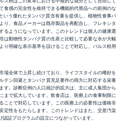
ルス粉はこの変革における中核的な成分として台頭して
て食感の完全性を維持できる機能的代替品への前例のな
%という優れたタンパク質含有量を提供し、植物性食事パ
より、食品メーカーは既存製品を再配合し、フレキシタ
するようになっています。このトレンドは個人の健康選
培は動物性タンパク質の生産と比較して必要な水が大幅
より明確な表示基準を設けることで対応し、パルス粉用
市場全体で上昇し続けており、ライフスタイルの嗜好を
ルテン回避とタンパク質充足要件の両方に対応する栄養
ます。診断症例の人口統計的拡大は、主に成人集団から
にまで拡大しています。飲食店は、医療上の食事制限に
ることで対応しています。この医療上の必要性は価格非
安定性をもたらします。このトレンドはまた、交差汚染
び認証プログラムの設立につながっています。