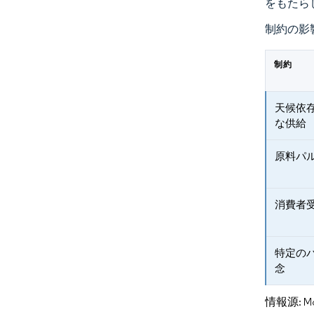
をもたら
制約の影
制約
天候依
な供給
原料パ
消費者
特定の
念
情報源: Mord