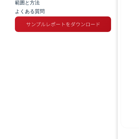
範囲と方法
よくある質問
市場分析
トレンドとインサイト
セグメント分析
地理分析
規制環境
競争環境
主要プレーヤー
機会と展望
業界の動向