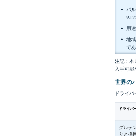
パル
9.
用途
地域
であ
注記：本レ
入手可能
世界の
ドライバ
ドライバ
グルテ
りと採