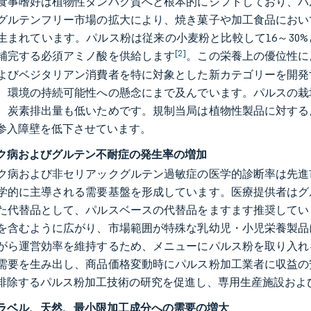
食事嗜好は植物性タンパク質へと根本的にシフトしており、パ
グルテンフリー市場の拡大により、焼き菓子や加工食品におい
生まれています。パルス粉は従来の小麦粉と比較して16～30
[2]
補完する必須アミノ酸を供給します
。この栄養上の優位性に
よびベジタリアン消費者を特に対象とした新カテゴリーを開発
、環境の持続可能性への懸念にまで及んでいます。パルスの栽
、炭素排出量も低いためです。規制当局は植物性製品に対する
参入障壁を低下させています。
ク病およびグルテン不耐症の発生率の増加
ク病および非セリアックグルテン過敏症の医学的診断率は先進
学的に主導される需要基盤を形成しています。医療提供者はグ
た代替品として、パルスベースの代替品をますます推奨してい
を含むように広がり、市場範囲が特殊な乳幼児・小児栄養製品
がら運営効率を維持するため、メニューにパルス粉を取り入れ
需要を生み出し、商品価格変動時にパルス粉加工業者に収益の
排除するパルス粉加工技術の研究を促進し、専用生産施設およ
ラベル、天然、最小限加工成分への需要の増大