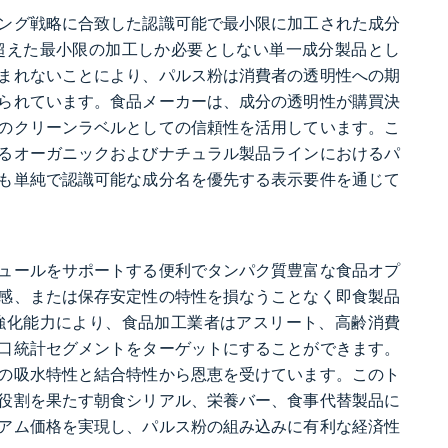
ング戦略に合致した認識可能で最小限に加工された成分
超えた最小限の加工しか必要としない単一成分製品とし
まれないことにより、パルス粉は消費者の透明性への期
られています。食品メーカーは、成分の透明性が購買決
のクリーンラベルとしての信頼性を活用しています。こ
るオーガニックおよびナチュラル製品ラインにおけるパ
も単純で認識可能な成分名を優先する表示要件を通じて
ュールをサポートする便利でタンパク質豊富な食品オプ
感、または保存安定性の特性を損なうことなく即食製品
強化能力により、食品加工業者はアスリート、高齢消費
口統計セグメントをターゲットにすることができます。
の吸水特性と結合特性から恩恵を受けています。このト
役割を果たす朝食シリアル、栄養バー、食事代替製品に
アム価格を実現し、パルス粉の組み込みに有利な経済性