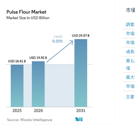
市
調査
市場規
市場規
成長率 
最も
場
画像 © Mordor Intelligence。再利用にはCC BY 4
最大
市場
画像 ©
主要