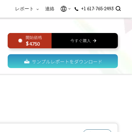
レポート
連絡
+1 617-765-2493
4750