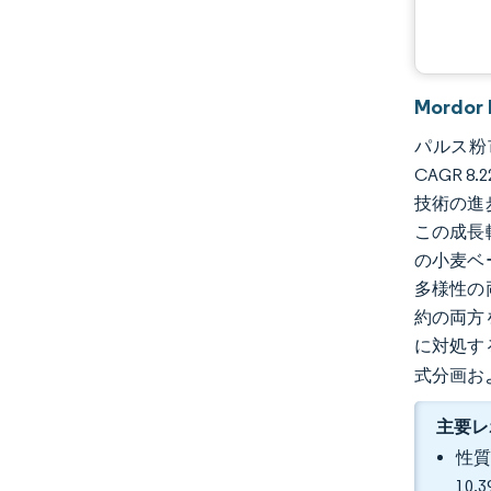
Mordo
パルス粉市
CAGR 
技術の進
この成長
の小麦ベ
多様性の
約の両方
に対処す
式分画お
主要レ
性質
10