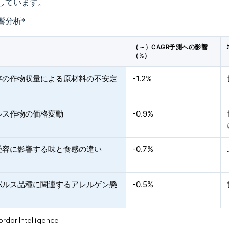
しています。
響分析
*
（～）CAGR予測への影響
（%）
存の作物収量による原材料の不安定
-1.2%
ルス作物の価格変動
-0.9%
受容に影響する味と食感の違い
-0.7%
パルス品種に関連するアレルゲン懸
-0.5%
or Intelligence