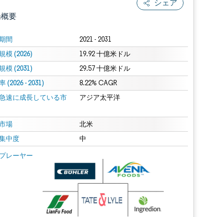
シェア
場概要
期間
2021 - 2031
模 (2026)
19.92 十億米ドル
模 (2031)
29.57 十億米ドル
(2026 - 2031)
8.22% CAGR
急速に成長している市
アジア太平洋
.0の表示が必要です。
市場
北米
集中度
中
 Mordor Intelligence。再利用にはCC BY 4.0の表示が必要です。
プレーヤー