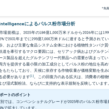
*免
r Intelligenceによるパルス粉市場分析
場規模は、2025年の184億1,000万米ドルから2026年には19
8.22%で2031年までに295億7,000万米ドルに達すると予
歩、および主要な食品システム全体における植物性タンパク質
軌道を牽引するマクロ要因には、セリアック病およびグルテン
ース製品を超えたグルテンフリー代替品への需要が高まってい
両方を提供する最小限の加工成分としてパルス粉の地位を高め
をもたらしており、天候に依存する作物収量が価格変動を生み
[1]
る必要があります
。この回復力のある拡大は、消費者の植物
よび湿式製粉法、ならびに支持的な表示規制を反映しています
ポートのポイント
別では、コンベンショナルグレードが2025年のパルス粉市場規
.39%で拡大しています。