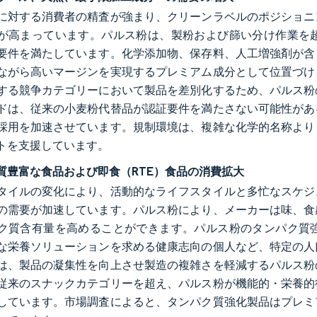
に対する消費者の精査が強まり、クリーンラベルのポジショニ
が高まっています。パルス粉は、製粉および篩い分け作業を
要件を満たしています。化学添加物、保存料、人工増強剤が含
ながら高いマージンを実現するプレミアム成分として位置づけ
する競争カテゴリーにおいて製品を差別化するため、パルス粉
ドは、従来の小麦粉代替品が認証要件を満たさない可能性があ
採用を加速させています。規制環境は、複雑な化学的名称より
トを支援しています。
質豊富な食品および即食（RTE）食品の消費拡大
タイルの変化により、活動的なライフスタイルと多忙なスケジ
の需要が加速しています。パルス粉により、メーカーは味、食
ク質含有量を高めることができます。パルス粉のタンパク質
な栄養ソリューションを求める健康志向の個人など、特定の人
は、製品の凝集性を向上させ製造の複雑さを軽減するパルス粉
従来のスナックカテゴリーを超え、パルス粉が機能的・栄養的
しています。市場調査によると、タンパク質強化製品はプレミ