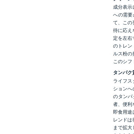
成分表示
への需要
て、この
待に応え
定を左右
のトレン
ルス粉の
このシフ
タンパク
ライフス
ションへ
のタンパ
者、便利
即食用途
レンドは
まで拡大