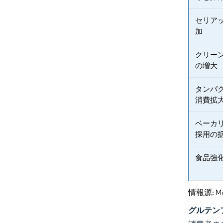
セリア
加
クリー
の増大
タンパ
消費拡
ベーカ
採用の
食品強
情報源: Mord
グルテン