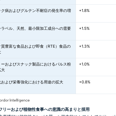
ック病およびグルテン不耐症の発生率の増
+1.8%
ンラベル、天然、最小限加工成分への需要
+1.5%
ク質豊富な食品および即食（RTE）食品の
+1.3%
大
リーおよびスナック製品におけるパルス粉
+1.0%
拡大
化および栄養強化における用途の拡大
+0.8%
or Intelligence
フリーおよび植物性食事への意識の高まりと採用