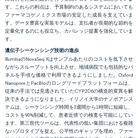
す。これらの利点は、予算制約のあるシステムにおいても
ファーマコゲノミクス市場の安定した成長を支えていま
す。データ豊富な実装モデルは、支払者が長期的な節約を
定量化するのにも役立ち、カバレッジ提案を強化していま
す。
遺伝子シーケンシング技術の進歩
IlluminaのNovaSeq Xはサンプルあたりのコストを低下させ
ながらスループットを向上させ、地域病院でも包括的なパ
ネルを手頃な価格で利用できるようにしました。Oxford
NanoporeとPacBioのロングリードプラットフォームは、
従来の手法では見逃されていたCYP2D6の構造的変異を解
決できるようになりました。イリノイ大学のナノポアシス
テムは、シーケンシング時間を2週間から1時間に短縮し、
コストを90%削減して、患者近傍での検査を可能にしてい
ます。第三世代ツールは、代表性の低い集団における複雑
なハプロタイプを捉え、公平性のギャップを埋め、ファー