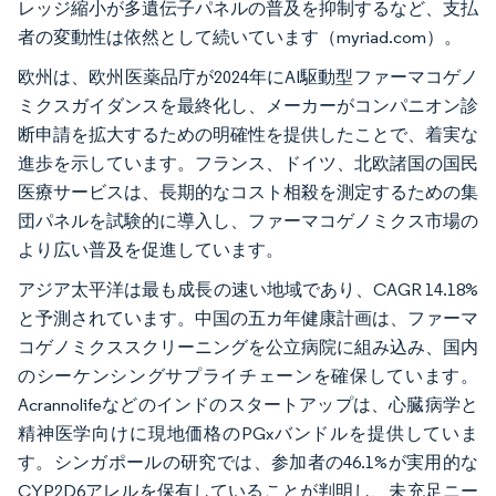
レッジ縮小が多遺伝子パネルの普及を抑制するなど、支払
者の変動性は依然として続いています（myriad.com）。
欧州は、欧州医薬品庁が2024年にAI駆動型ファーマコゲノ
ミクスガイダンスを最終化し、メーカーがコンパニオン診
断申請を拡大するための明確性を提供したことで、着実な
進歩を示しています。フランス、ドイツ、北欧諸国の国民
医療サービスは、長期的なコスト相殺を測定するための集
団パネルを試験的に導入し、ファーマコゲノミクス市場の
より広い普及を促進しています。
アジア太平洋は最も成長の速い地域であり、CAGR 14.18%
と予測されています。中国の五カ年健康計画は、ファーマ
コゲノミクススクリーニングを公立病院に組み込み、国内
のシーケンシングサプライチェーンを確保しています。
Acrannolifeなどのインドのスタートアップは、心臓病学と
精神医学向けに現地価格のPGxバンドルを提供していま
す。シンガポールの研究では、参加者の46.1%が実用的な
CYP2D6アレルを保有していることが判明し、未充足ニー