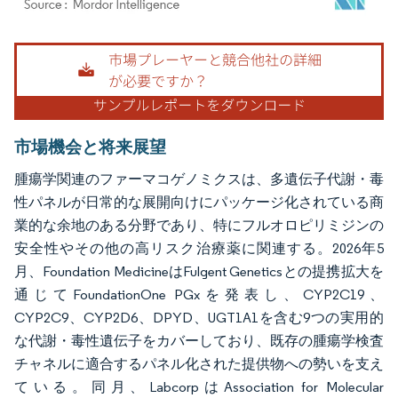
画像 © Mordor Intelligence。再利用にはCC BY 4.0の表示が必要です。
市場機会と将来展望
腫瘍学関連のファーマコゲノミクスは、多遺伝子代謝・毒
性パネルが日常的な展開向けにパッケージ化されている商
業的な余地のある分野であり、特にフルオロピリミジンの
安全性やその他の高リスク治療薬に関連する。2026年5
月、Foundation MedicineはFulgent Geneticsとの提携拡大を
通じてFoundationOne PGxを発表し、CYP2C19、
CYP2C9、CYP2D6、DPYD、UGT1A1を含む9つの実用的
な代謝・毒性遺伝子をカバーしており、既存の腫瘍学検査
チャネルに適合するパネル化された提供物への勢いを支え
ている。同月、LabcorpはAssociation for Molecular