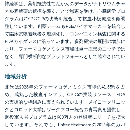
神経学は、薬剤抵抗性てんかんのデータがナトリウムチャ
ネル遮断薬の選択を導くことで恩恵を受け、心臓病学プロ
グラムはCYP2C19の状態を統合して抗血小板療法を微調
整しています。創薬チームもPGxバイオマーカーを統合し
て臨床試験被験者を層別化し、コンパニオン検査に関する
FDAガイダンスに沿っています。多剤療法の展開の増加に
より、ファーマコゲノミクス市場は単一疾患のニッチでは
なく、専門横断的なプラットフォームとして確立されてい
ます。
地域分析
北米は2025年のファーマコゲノミクス市場の41.35%を占
め、成熟した検査インフラ、CPICの実装リソース、FDA
の支援的な枠組みに支えられています。メイヨークリニッ
クとコロラド大学はワークフロー統合の青写真を提供し、
退役軍人省プログラムは900万人の登録者にリーチを拡大
しています。それでも、UnitedHealthcareの2024年のカバ