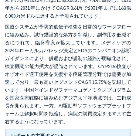
米ドルから2026年には111億5,000万米ドルに成長し、2026
年から2031年にかけてCAGR 8.61%で2031年までに168億
6,000万米ドルに達すると予測されています。
医療システムが予防的遺伝子検査を日常的なワークフロー
に組み込み、試行錯誤的な処方を削減し、副作用を低減す
るにつれて、臨床導入が拡大しています。メディケアの
2024年ローカルカバレッジ決定とFDAのコンパニオン診断
ガイダンスにより、償還および規制の経路が明確化され、
検査機関の能力拡大が促進されています。CYP2D6検査が
オピオイド適正使用を支援する疼痛管理分野では需要が加
速しており、最も高いセグメントCAGR 13.75%を記録して
います。中国とインドがファーマコゲノミクスプログラム
を国家医療戦略に組み込むアジア太平洋地域では、二桁成
長が見られます。一方、AI駆動型ソフトウェアプラットフ
ォームは解釈時間を短縮し、病院の購買決定をますます左
右するようになっています。
レポートの主要ポイント