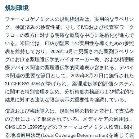
規制環境
ファーマコゲノミクスの規制枠組みは、実用的なラベリン
グ、検証済みの検査性能、そしてIVDおよび検査室ワーク
フローの双方に対する明確な道筋を中心に厳格化が進んで
いる。米国では、FDAが臨床上の実用性を導くための参照
表を維持しており、2026年3月に更新された薬剤ラベリン
グにおける薬理遺伝学的バイオマーカー表、および精密医
療デバイス関連の薬理遺伝学的関連表が含まれる。デバイ
ス関連の重要な節目として、2025年8月21日に施行された
21 CFR 862.3364が挙げられ、薬理遺伝学的評価システム
に関する特別管理を定め、分析精度の検証および暫定的な
結果に対する適切な限定表示の重要性を強調している。
償還および臨床導入は、規制当局の指針と並行して支払者
の方針によって形成されている。メディケアの適用は、
CMS LCD L39995などのファーマコゲノミクス検査に関す
る地域適用決定(Local Coverage Determination)を通じて運