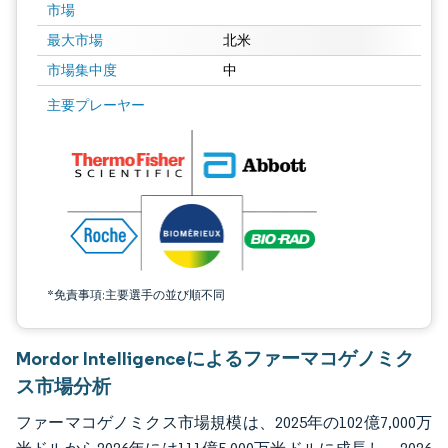
市場
最大市場
北米
市場集中度
中
画像 © Mordor Intelligence。再利用にはCC BY 4.0の表示が必要です。
主要プレーヤー
*免責事項:主要選手の並び順不同
Mordor Intelligenceによるファーマコゲノミク
ス市場分析
ファーマコゲノミクス市場規模は、2025年の102億7,000万