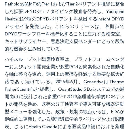
Pathology(AMP)のTier 1およびTier 2バリアント推奨に整合
した拡張DPYDジェノタイピング検査を発売し、Yourgene
Healthは19種のDPYDバリアントを検出するInsight DPYD
アッセイを発売した。これらのリリースは、各拠点で
DPYDワークフローを標準化することに注力する検査室、
キットサプライヤー、意思決定支援ベンダーにとって段階
的な機会を生み出している。
ハイスループット臨床検査室は、プラットフォームベンダ
ーおよびキット開発企業が多重PCRと簡素化された自動化
を軸に整合を進め、運用上の摩擦を軽減する重要な拡大経
路であり続けている。2026年6月、GenedriveはThermo
Fisher Scientificと提携し、QuantStudio 5 Dxシステムでの展
開向けに設計された多重CYP2C19薬理遺伝学的PCRキッ
トの開発を進め、既存の分子検査室で導入可能な機器連動
型メニューを強化した。政策・規制の観点からは、FDAが
継続的に更新している薬理遺伝学的ラベリングおよび関連
表、さらにHealth Canadaによる医薬品申請における薬理