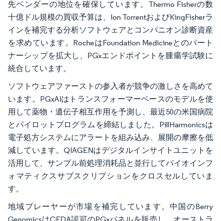
先ベンダーの地位を確保しています。Thermo Fisherの数
十億ドル規模の買収予算は、Ion TorrentおよびKingFisherラ
インを補完する分析ソフトウェアとコンパニオン診断資産
を求めています。RocheはFoundation Medicineとのパート
ナーシップを拡大し、PGxエンドポイントを腫瘍学試験に
統合しています。
ソフトウェアファーストの参入者が競争の激しさを高めて
います。PGxAIはトランスフォーマーベースのモデルを使
用して薬物・遺伝子相互作用を予測し、最近50の米国病院
とパイロットプログラムを締結しました。PillHarmonicsは
電子処方システムにアラートを組み込み、展開の摩擦を低
減しています。QIAGENはデジタルインサイトユニットを
活用して、サンプル前処理消耗品と並行してバイオインフ
ォマティクスサブスクリプションをクロスセルしていま
す。
地域プレーヤーが市場を補完しています。中国のBerry
GenomicsはCFDA認可のPGxパネルを販売し、オーストラ