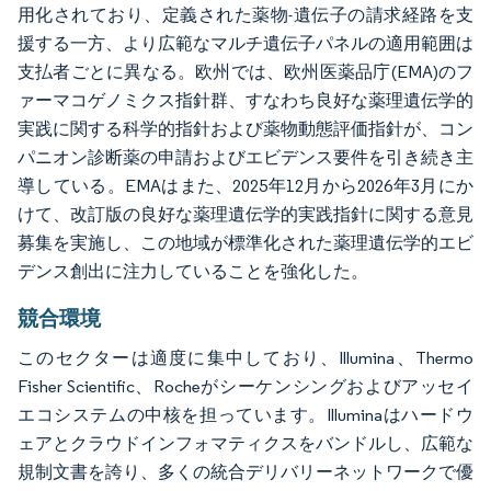
用化されており、定義された薬物-遺伝子の請求経路を支
援する一方、より広範なマルチ遺伝子パネルの適用範囲は
支払者ごとに異なる。欧州では、欧州医薬品庁(EMA)のフ
ァーマコゲノミクス指針群、すなわち良好な薬理遺伝学的
実践に関する科学的指針および薬物動態評価指針が、コン
パニオン診断薬の申請およびエビデンス要件を引き続き主
導している。EMAはまた、2025年12月から2026年3月にか
けて、改訂版の良好な薬理遺伝学的実践指針に関する意見
募集を実施し、この地域が標準化された薬理遺伝学的エビ
デンス創出に注力していることを強化した。
競合環境
このセクターは適度に集中しており、Illumina、Thermo
Fisher Scientific、Rocheがシーケンシングおよびアッセイ
エコシステムの中核を担っています。Illuminaはハードウ
ェアとクラウドインフォマティクスをバンドルし、広範な
規制文書を誇り、多くの統合デリバリーネットワークで優