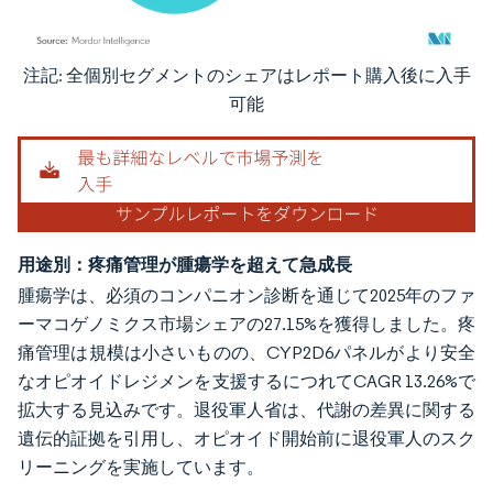
注記: 全個別セグメントのシェアはレポート購入後に入手
画像 © Mordor Intelligence。再利用にはCC BY 4.0の表示が必要です。
可能
用途別：疼痛管理が腫瘍学を超えて急成長
腫瘍学は、必須のコンパニオン診断を通じて2025年のファ
ーマコゲノミクス市場シェアの27.15%を獲得しました。疼
痛管理は規模は小さいものの、CYP2D6パネルがより安全
なオピオイドレジメンを支援するにつれてCAGR 13.26%で
拡大する見込みです。退役軍人省は、代謝の差異に関する
遺伝的証拠を引用し、オピオイド開始前に退役軍人のスク
リーニングを実施しています。