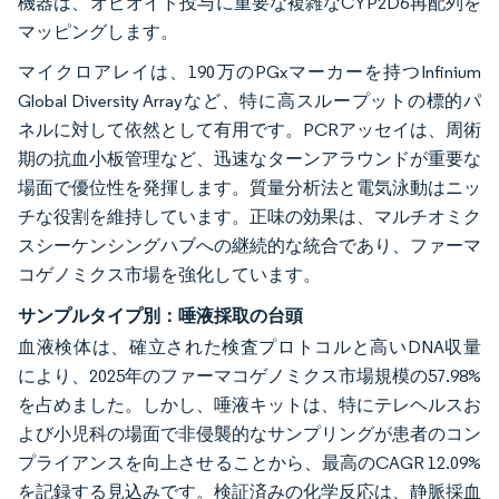
機器は、オピオイド投与に重要な複雑なCYP2D6再配列を
マッピングします。
マイクロアレイは、190万のPGxマーカーを持つInfinium
Global Diversity Arrayなど、特に高スループットの標的パ
ネルに対して依然として有用です。PCRアッセイは、周術
期の抗血小板管理など、迅速なターンアラウンドが重要な
場面で優位性を発揮します。質量分析法と電気泳動はニッ
チな役割を維持しています。正味の効果は、マルチオミク
スシーケンシングハブへの継続的な統合であり、ファーマ
コゲノミクス市場を強化しています。
サンプルタイプ別：唾液採取の台頭
血液検体は、確立された検査プロトコルと高いDNA収量
により、2025年のファーマコゲノミクス市場規模の57.98%
を占めました。しかし、唾液キットは、特にテレヘルスお
よび小児科の場面で非侵襲的なサンプリングが患者のコン
プライアンスを向上させることから、最高のCAGR 12.09%
を記録する見込みです。検証済みの化学反応は、静脈採血