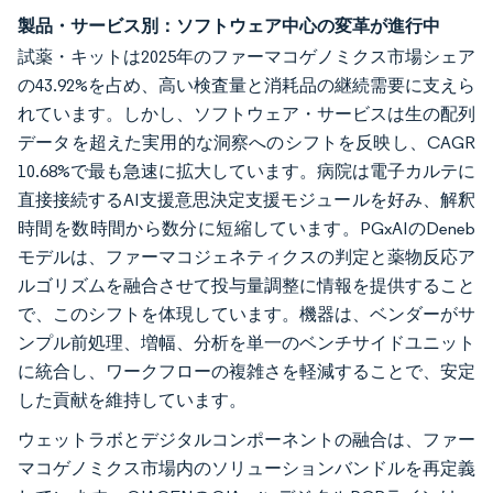
製品・サービス別：ソフトウェア中心の変革が進行中
試薬・キットは2025年のファーマコゲノミクス市場シェア
の43.92%を占め、高い検査量と消耗品の継続需要に支えら
れています。しかし、ソフトウェア・サービスは生の配列
データを超えた実用的な洞察へのシフトを反映し、CAGR
10.68%で最も急速に拡大しています。病院は電子カルテに
直接接続するAI支援意思決定支援モジュールを好み、解釈
時間を数時間から数分に短縮しています。PGxAIのDeneb
モデルは、ファーマコジェネティクスの判定と薬物反応ア
ルゴリズムを融合させて投与量調整に情報を提供すること
で、このシフトを体現しています。機器は、ベンダーがサ
ンプル前処理、増幅、分析を単一のベンチサイドユニット
に統合し、ワークフローの複雑さを軽減することで、安定
した貢献を維持しています。
ウェットラボとデジタルコンポーネントの融合は、ファー
マコゲノミクス市場内のソリューションバンドルを再定義