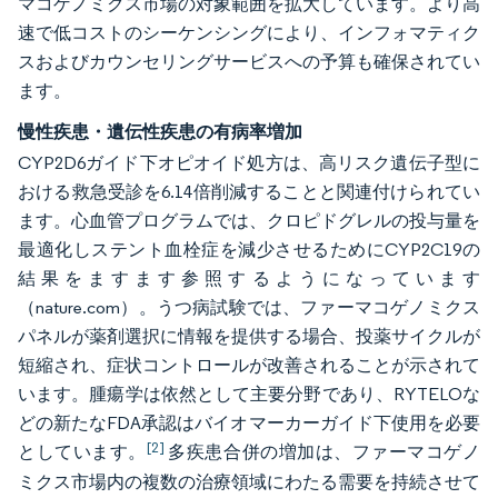
マコゲノミクス市場の対象範囲を拡大しています。より高
速で低コストのシーケンシングにより、インフォマティク
スおよびカウンセリングサービスへの予算も確保されてい
ます。
慢性疾患・遺伝性疾患の有病率増加
CYP2D6ガイド下オピオイド処方は、高リスク遺伝子型に
おける救急受診を6.14倍削減することと関連付けられてい
ます。心血管プログラムでは、クロピドグレルの投与量を
最適化しステント血栓症を減少させるためにCYP2C19の
結果をますます参照するようになっています
（nature.com）。うつ病試験では、ファーマコゲノミクス
パネルが薬剤選択に情報を提供する場合、投薬サイクルが
短縮され、症状コントロールが改善されることが示されて
います。腫瘍学は依然として主要分野であり、RYTELOな
どの新たなFDA承認はバイオマーカーガイド下使用を必要
[2]
としています。
多疾患合併の増加は、ファーマコゲノ
ミクス市場内の複数の治療領域にわたる需要を持続させて