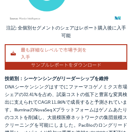
注記: 全個別セグメントのシェアはレポート購入後に入手
画像 © Mordor Intelligence。再利用にはCC BY 4.0の表示が必要です。
可能
技術別：シーケンシングがリーダーシップを維持
DNAシーケンシングはすでにファーマコゲノミクス市場
シェアの32.41%を占め、試薬コストの低下と豊富な変異検
出に支えられてCAGR 11.86%で成長すると予測されていま
す。IlluminaのNovaSeq Xプラットフォームはゲノムあたり
のコストを削減し、大規模医療ネットワークの集団規模ス
クリーニングを可能にしました。PacBioのロングリード