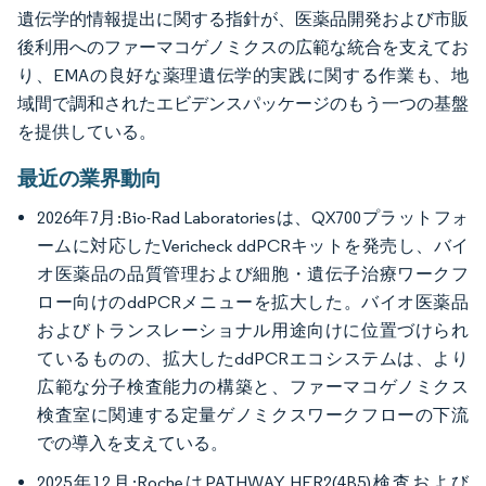
遺伝学的情報提出に関する指針が、医薬品開発および市販
後利用へのファーマコゲノミクスの広範な統合を支えてお
り、EMAの良好な薬理遺伝学的実践に関する作業も、地
域間で調和されたエビデンスパッケージのもう一つの基盤
を提供している。
最近の業界動向
2026年7月:Bio-Rad Laboratoriesは、QX700プラットフォ
ームに対応したVericheck ddPCRキットを発売し、バイ
オ医薬品の品質管理および細胞・遺伝子治療ワークフ
ロー向けのddPCRメニューを拡大した。バイオ医薬品
およびトランスレーショナル用途向けに位置づけられ
ているものの、拡大したddPCRエコシステムは、より
広範な分子検査能力の構築と、ファーマコゲノミクス
検査室に関連する定量ゲノミクスワークフローの下流
での導入を支えている。
2025年12月:RocheはPATHWAY HER2(4B5)検査および