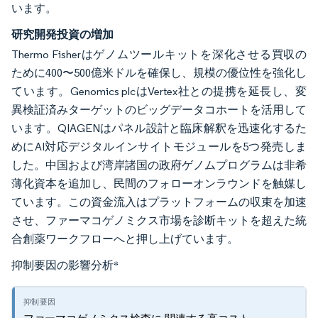
います。
研究開発投資の増加
Thermo Fisherはゲノムツールキットを深化させる買収の
ために400〜500億米ドルを確保し、規模の優位性を強化し
ています。Genomics plcはVertex社との提携を延長し、変
異検証済みターゲットのビッグデータコホートを活用して
います。QIAGENはパネル設計と臨床解釈を迅速化するた
めにAI対応デジタルインサイトモジュールを5つ発売しま
した。中国および湾岸諸国の政府ゲノムプログラムは非希
薄化資本を追加し、民間のフォローオンラウンドを触媒し
ています。この資金流入はプラットフォームの収束を加速
させ、ファーマコゲノミクス市場を診断キットを超えた統
合創薬ワークフローへと押し上げています。
抑制要因の影響分析
*