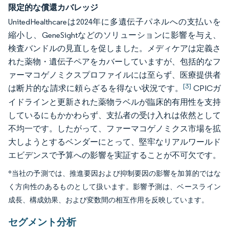
限定的な償還カバレッジ
UnitedHealthcareは2024年に多遺伝子パネルへの支払いを
縮小し、GeneSightなどのソリューションに影響を与え、
検査バンドルの見直しを促しました。メディケアは定義さ
れた薬物・遺伝子ペアをカバーしていますが、包括的なフ
ァーマコゲノミクスプロファイルには至らず、医療提供者
[3]
は断片的な請求に頼らざるを得ない状況です。
CPICガ
イドラインと更新された薬物ラベルが臨床的有用性を支持
しているにもかかわらず、支払者の受け入れは依然として
不均一です。したがって、ファーマコゲノミクス市場を拡
大しようとするベンダーにとって、堅牢なリアルワールド
エビデンスで予算への影響を実証することが不可欠です。
*当社の予測では、推進要因および抑制要因の影響を加算的ではな
く方向性のあるものとして扱います。影響予測は、ベースライン
成長、構成効果、および変数間の相互作用を反映しています。
セグメント分析