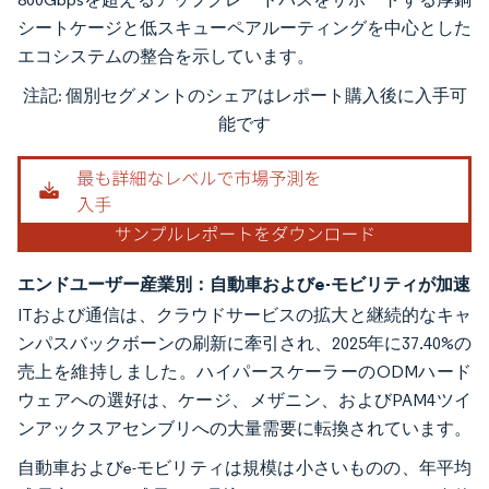
シートケージと低スキューペアルーティングを中心とした
エコシステムの整合を示しています。
注記: 個別セグメントのシェアはレポート購入後に入手可
画像 © Mordor Intelligence。再利用にはCC BY 4.0の表示が必要です。
能です
エンドユーザー産業別：自動車およびe-モビリティが加速
ITおよび通信は、クラウドサービスの拡大と継続的なキャ
ンパスバックボーンの刷新に牽引され、2025年に37.40%の
売上を維持しました。ハイパースケーラーのODMハード
ウェアへの選好は、ケージ、メザニン、およびPAM4ツイ
ンアックスアセンブリへの大量需要に転換されています。
自動車およびe-モビリティは規模は小さいものの、年平均