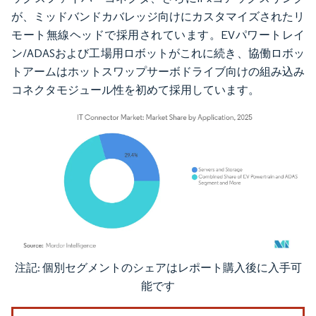
が、ミッドバンドカバレッジ向けにカスタマイズされたリ
モート無線ヘッドで採用されています。EVパワートレイ
ン/ADASおよび工場用ロボットがこれに続き、協働ロボッ
トアームはホットスワップサーボドライブ向けの組み込み
コネクタモジュール性を初めて採用しています。
注記: 個別セグメントのシェアはレポート購入後に入手可
画像 © Mordor Intelligence。再利用にはCC BY 4.0の表示が必要です。
能です