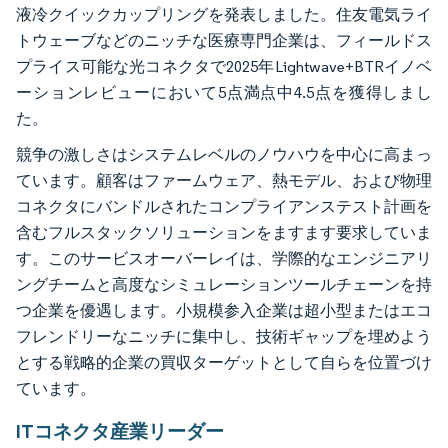
液冷クイックカップリングを発表しました。住友電気ライ
トウェーブなどのニッチな医療専門企業は、フィールドス
プライス可能な光コネクタで2025年Lightwave+BTRイノベ
ーションレビューにおいて5点満点中4.5点を獲得しまし
た。
競争の激しさはシステムレベルのノウハウを中心に高まっ
ています。顧客はファームウェア、熱モデル、および物理
コネクタにバンドルされたコンプライアンステスト計画を
含むフルスタックソリューションをますます要求していま
す。このサービスオーバーレイは、学際的なエンジニアリ
ングチームと高度なシミュレーションツールチェーンを持
つ企業を優遇します。小規模参入企業は超小型またはエコ
フレンドリーなニッチに集中し、技術ギャップを埋めよう
とする戦略的企業の買収ターゲットとして自らを位置づけ
ています。
ITコネクタ産業リーダー