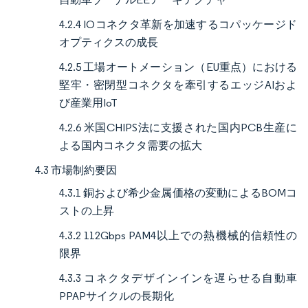
4.2.4 IOコネクタ革新を加速するコパッケージド
オプティクスの成長
4.2.5 工場オートメーション（EU重点）における
堅牢・密閉型コネクタを牽引するエッジAIおよ
び産業用IoT
4.2.6 米国CHIPS法に支援された国内PCB生産に
よる国内コネクタ需要の拡大
4.3 市場制約要因
4.3.1 銅および希少金属価格の変動によるBOMコ
ストの上昇
4.3.2 112Gbps PAM4以上での熱機械的信頼性の
限界
4.3.3 コネクタデザインインを遅らせる自動車
PPAPサイクルの長期化