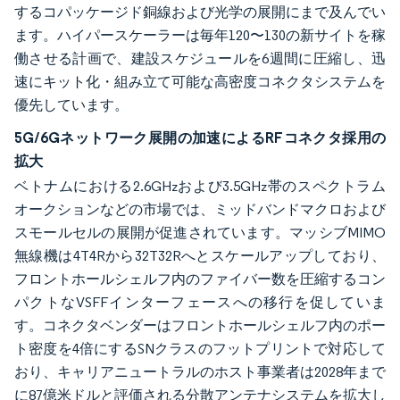
するコパッケージド銅線および光学の展開にまで及んでい
ます。ハイパースケーラーは毎年120〜130の新サイトを稼
働させる計画で、建設スケジュールを6週間に圧縮し、迅
速にキット化・組み立て可能な高密度コネクタシステムを
優先しています。
5G/6Gネットワーク展開の加速によるRFコネクタ採用の
拡大
ベトナムにおける2.6GHzおよび3.5GHz帯のスペクトラム
オークションなどの市場では、ミッドバンドマクロおよび
スモールセルの展開が促進されています。マッシブMIMO
無線機は4T4Rから32T32Rへとスケールアップしており、
フロントホールシェルフ内のファイバー数を圧縮するコン
パクトなVSFFインターフェースへの移行を促していま
す。コネクタベンダーはフロントホールシェルフ内のポー
ト密度を4倍にするSNクラスのフットプリントで対応して
おり、キャリアニュートラルのホスト事業者は2028年まで
に87億米ドルと評価される分散アンテナシステムを拡大し