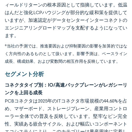
ィールドリターンの根本原因として指摘しています。低温
はんだと強化LCPハウジングが部分的な緩和策を提供して
いますが、加速認定がデータセンターインターコネクトの
エンジニアリングロードマップを支配するようになってい
ます。
*当社の予測では、推進要因および抑制要因の影響を加算的ではな
く方向性のあるものとして扱います。影響予測は、ベースライン
成長、構成効果、および変数間の相互作用を反映しています。
セグメント分析
コネクタタイプ別：IO/高速バックプレーンがレガシーリ
ンクを上回る成長
PCBコネクタは2025年のITコネクタ市場規模の44.60%を占
め、マザーボード、ストレージプレーン、産業用コントロ
ーラー全体での普及を反映しています。堅牢なピン完全
性、実績ある嵌合サイクル、および幅広いコンポーネント
エコシステムにより、このカテゴリーは量産用途に定着し