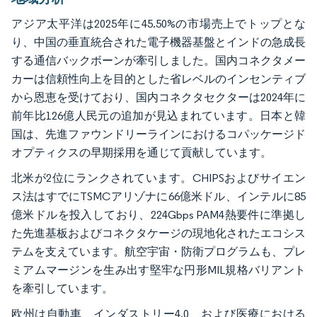
アジア太平洋は2025年に45.50%の市場売上でトップとな
り、中国の垂直統合された電子機器基盤とインドの急成長
する通信バックボーンが牽引しました。国内コネクタメー
カーは信頼性向上を目的とした省レベルのインセンティブ
から恩恵を受けており、国内コネクタセクターは2024年に
前年比126億人民元の追加が見込まれています。日本と韓
国は、先進ファウンドリーラインにおけるコパッケージド
オプティクスの早期採用を通じて貢献しています。
北米が2位にランクされています。CHIPSおよびサイエン
ス法はすでにTSMCアリゾナに66億米ドル、インテルに85
億米ドルを投入しており、224Gbps PAM4熱要件に準拠し
た先進基板およびコネクタケージの現地化されたエコシス
テムを支えています。航空宇宙・防衛プログラムも、プレ
ミアムマージンを生み出す堅牢な円形MIL規格バリアント
を牽引しています。
欧州は自動車、インダストリー4.0、および医療における