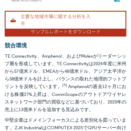
画像 © Mordor Intelligence。再利用にはCC BY 4.0の表示が必要です。
競合環境
TE Connectivity、Amphenol、およびMolexがリーダーシッ
プ層を形成しています。TE Connectivityは2024年度に米州
から57億米ドル、EMEAから48億米ドル、アジア太平洋か
ら58億米ドルを計上し、バランスの取れた地理的フットプ
[4]
リントを反映しています。
Amphenolの過去12ヶ月にお
ける株価27%上昇は、CommScopeのアウトドアワイヤレ
スネットワーク部門の買収などに基づいており、2025年の
売上に13億米ドルを追加する見込みです。
中堅企業はドメインフォーカスによる差別化を図っていま
す。ZJK IndustrialはCOMPUTEX 2025でGPUサーバー向け