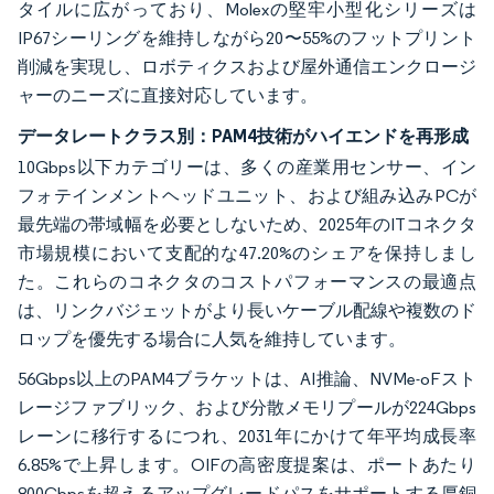
タイルに広がっており、Molexの堅牢小型化シリーズは
IP67シーリングを維持しながら20〜55%のフットプリント
削減を実現し、ロボティクスおよび屋外通信エンクロージ
ャーのニーズに直接対応しています。
データレートクラス別：PAM4技術がハイエンドを再形成
10Gbps以下カテゴリーは、多くの産業用センサー、イン
フォテインメントヘッドユニット、および組み込みPCが
最先端の帯域幅を必要としないため、2025年のITコネクタ
市場規模において支配的な47.20%のシェアを保持しまし
た。これらのコネクタのコストパフォーマンスの最適点
は、リンクバジェットがより長いケーブル配線や複数のド
ロップを優先する場合に人気を維持しています。
56Gbps以上のPAM4ブラケットは、AI推論、NVMe-oFスト
レージファブリック、および分散メモリプールが224Gbps
レーンに移行するにつれ、2031年にかけて年平均成長率
6.85%で上昇します。OIFの高密度提案は、ポートあたり
800Gbpsを超えるアップグレードパスをサポートする厚銅