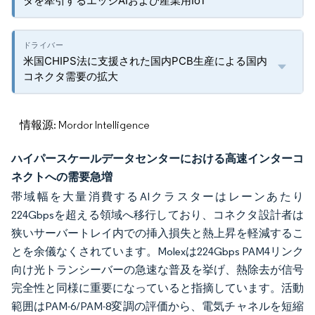
タを牽引するエッジAIおよび産業用IoT
米国CHIPS法に支援された国内PCB生産による国内
コネクタ需要の拡大
情報源: Mordor Intelligence
ハイパースケールデータセンターにおける高速インターコ
ネクトへの需要急増
帯域幅を大量消費するAIクラスターはレーンあたり
224Gbpsを超える領域へ移行しており、コネクタ設計者は
狭いサーバートレイ内での挿入損失と熱上昇を軽減するこ
とを余儀なくされています。Molexは224Gbps PAM4リンク
向け光トランシーバーの急速な普及を挙げ、熱除去が信号
完全性と同様に重要になっていると指摘しています。活動
範囲はPAM-6/PAM-8変調の評価から、電気チャネルを短縮