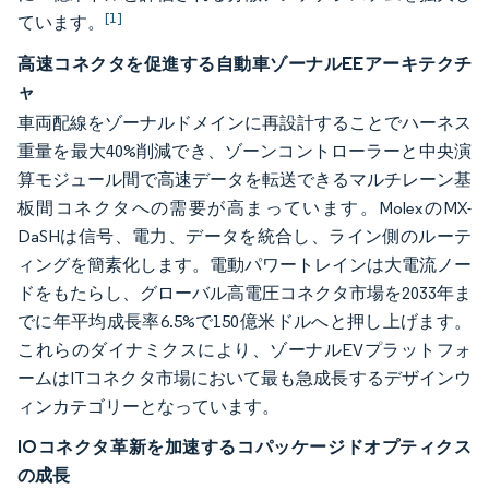
[1]
ています。
高速コネクタを促進する自動車ゾーナルEEアーキテクチ
ャ
車両配線をゾーナルドメインに再設計することでハーネス
重量を最大40%削減でき、ゾーンコントローラーと中央演
算モジュール間で高速データを転送できるマルチレーン基
板間コネクタへの需要が高まっています。MolexのMX-
DaSHは信号、電力、データを統合し、ライン側のルーテ
ィングを簡素化します。電動パワートレインは大電流ノー
ドをもたらし、グローバル高電圧コネクタ市場を2033年ま
でに年平均成長率6.5%で150億米ドルへと押し上げます。
これらのダイナミクスにより、ゾーナルEVプラットフォ
ームはITコネクタ市場において最も急成長するデザインウ
ィンカテゴリーとなっています。
IOコネクタ革新を加速するコパッケージドオプティクス
の成長