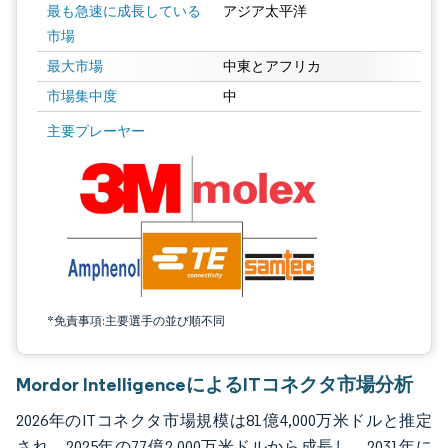
最も急速に成長している
アジア太平洋
市場
最大市場
中東とアフリカ
市場集中度
中
画像 © Mordor Intelligence。再利用にはCC BY 4.0の表示が必要です。
主要プレーヤー
*免責事項:主要選手の並び順不同
Mordor IntelligenceによるITコネクタ市場分析
2026年のITコネクタ市場規模は81億4,000万米ドルと推定
され、2025年の77億2,000万米ドルから成長し、2031年に