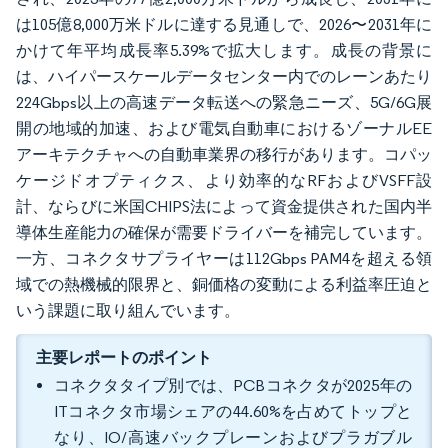
は105億8,000万米ドルに達する見通しで、2026〜2031年に
かけて年平均成長率5.39%で拡大します。成長の背景に
は、ハイパースケールデータセンター内でのレーンあたり
224Gbps以上の高速データ転送への緊急ニーズ、5G/6G展
開の地域的加速、および電気自動車におけるゾーナルEE
アーキテクチャへの自動車業界の移行があります。コパッ
ケージドオプティクス、より効率的なRFおよびVSFF設
計、ならびに米国CHIPS法によって資金提供された国内半
導体生産能力の確保が需要ドライバーを補完しています。
一方、コネクタサプライヤーは112Gbps PAM4を超える領
域での熱機械的限界と、銅価格の変動による利益率圧迫と
いう課題に取り組んでいます。
主要レポートのポイント
コネクタタイプ別では、PCBコネクタが2025年の
ITコネクタ市場シェアの44.60%を占めてトップと
なり、IO/高速バックプレーンおよびプラガブル