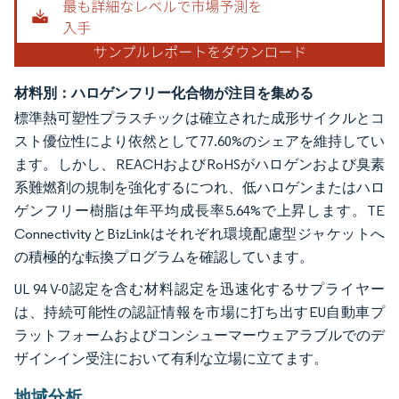
材料別：ハロゲンフリー化合物が注目を集める
標準熱可塑性プラスチックは確立された成形サイクルとコ
スト優位性により依然として77.60%のシェアを維持してい
ます。しかし、REACHおよびRoHSがハロゲンおよび臭素
系難燃剤の規制を強化するにつれ、低ハロゲンまたはハロ
ゲンフリー樹脂は年平均成長率5.64%で上昇します。TE
ConnectivityとBizLinkはそれぞれ環境配慮型ジャケットへ
の積極的な転換プログラムを確認しています。
UL 94 V-0認定を含む材料認定を迅速化するサプライヤー
は、持続可能性の認証情報を市場に打ち出すEU自動車プ
ラットフォームおよびコンシューマーウェアラブルでのデ
ザインイン受注において有利な立場に立てます。
地域分析