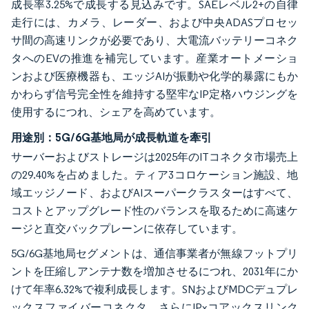
成長率3.25%で成長する見込みです。SAEレベル2+の自律
走行には、カメラ、レーダー、および中央ADASプロセッ
サ間の高速リンクが必要であり、大電流バッテリーコネク
タへのEVの推進を補完しています。産業オートメーショ
ンおよび医療機器も、エッジAIが振動や化学的暴露にもか
かわらず信号完全性を維持する堅牢なIP定格ハウジングを
使用するにつれ、シェアを高めています。
用途別：5G/6G基地局が成長軌道を牽引
サーバーおよびストレージは2025年のITコネクタ市場売上
の29.40%を占めました。ティア3コロケーション施設、地
域エッジノード、およびAIスーパークラスターはすべて、
コストとアップグレード性のバランスを取るために高速ケ
ージと直交バックプレーンに依存しています。
5G/6G基地局セグメントは、通信事業者が無線フットプリ
ントを圧縮しアンテナ数を増加させるにつれ、2031年にか
けて年率6.32%で複利成長します。SNおよびMDCデュプレ
ックスファイバーコネクタ、さらにIPxコアックスリンク