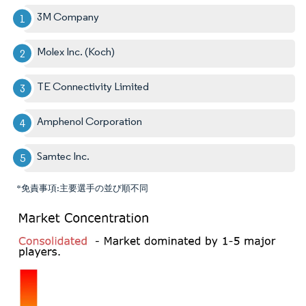
3M Company
Molex Inc. (Koch)
TE Connectivity Limited
Amphenol Corporation
Samtec Inc.
*免責事項:主要選手の並び順不同