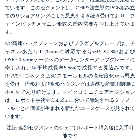
ています。このセグメントは、CHIPS法主導のPCB組み立
てのリショアリングによる恩恵を引き続き受けており、フ
ァインピッチメザニン形式の国内需要を押し上げていま
す。
IO/高速バックプレーンおよびプラガブルグループは、チ
ャネルあたり112Gbpsに対応するQSFP-DD 800および
OSFP Xtremeケージへのデータセンターアップグレードに
牽引され、年平均成長率5.55%で成長する見込みです。
RF/VSFFコネクタは5Gスモールセルの高密度化から恩恵
を受け、円形および矩形ハウジングは過酷な産業用制御に
不可欠であり続けます。マイクロミニチュアオプション
は、ロボット手術やCubeSatにおいて節約されるミリメー
トルごとに価値が生まれる新たなユースケースが見られて
います。
注記: 個別セグメントのシェアはレポート購入後に入手可
画像 © Mordor Intelligence。再利用にはCC BY 4.0の表示が必要です。
能です