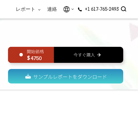
レポート
連絡
+1 617-765-2493
4750