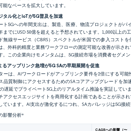
可能なベースを拡大しています。
ジタル化とIoTが5G普及を加速
ート5Gへの年間支出は、製造、医療、物流プロジェクトがパイ
8年までにUSD 50億を超えると予想されています。1,000以
ド無線サービス（CBRS）スペクトルが米国での参入コスト
は、外科的精度と業務ワークフローの測定可能な改善が示されてお
す。この企業向けモメンタムは、5G接続市場を消費者セグメ
によるアップリンク急増が5G SAの早期展開を促進
ターは、AIワークロードがアップリンク要件を2倍にする可
ス品質制御にアクセスするためのSAコアアップグレードを加速してい
未満の遅延でプライベート5G上のリアルタイム推論を実証していま
チアクセスエッジサイトを商用化する計画であることが示され
しています。AI支出が激化するにつれ、SAカバレッジは5G
の影響分析
*
CAGRへの影響（〜