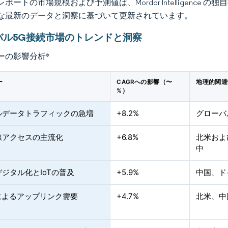
ポートの市場規模および予測値は、Mordor Intelligence
な最新のデータと洞察に基づいて更新されています。
バル5G接続市場のトレンドと洞察
ーの影響分析
*
ー
CAGRへの影響（〜
地理的関連
%）
ルデータトラフィックの急増
+8.2%
グローバ
線アクセスの主流化
+6.8%
北米およ
中
ジタル化とIoTの普及
+5.9%
中国、ド
によるアップリンク需要
+4.7%
北米、中