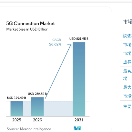
市
調査
市場規
市場規
成長率 
最も
場
画像 © Mordor Intelligence。再利用にはCC BY 4
最大
市場
画像 ©
主要