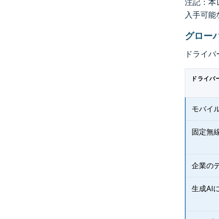
注記：本レ
入手可能
グロー
ドライバ
ドライバ
モバイ
固定無
企業のデ
生成AI