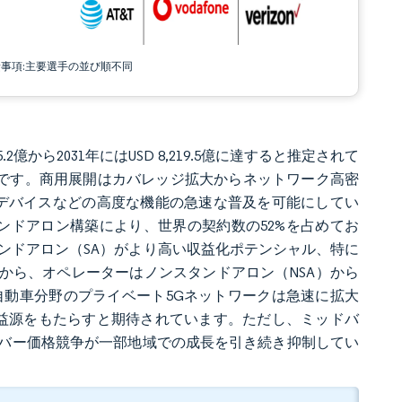
責事項:主要選手の並び順不同
25.2億から2031年にはUSD 8,219.5億に達すると推定されて
.62%です。商用展開はカバレッジ拡大からネットワーク高密
pデバイスなどの高度な機能の急速な普及を可能にしてい
ンドアロン構築により、世界の契約数の52%を占めてお
ンドアロン（SA）がより高い収益化ポテンシャル、特に
とから、オペレーターはノンスタンドアロン（NSA）から
自動車分野のプライベート5Gネットワークは急速に拡大
収益源をもたらすと期待されています。ただし、ミッドバ
バー価格競争が一部地域での成長を引き続き抑制してい