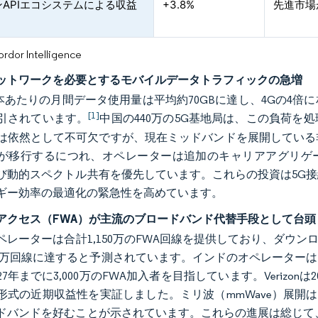
APIエコシステムによる収益
+3.8%
先進市場
or Intelligence
ットワークを必要とするモバイルデータトラフィックの急増
1本あたりの月間データ使用量は平均約70GBに達し、4Gの4
[1]
引されています。
中国の440万の5G基地局は、この負荷を
は依然として不可欠ですが、現在ミッドバンドを展開している
が移行するにつれ、オペレーターは追加のキャリアアグリゲーション
び動的スペクトル共有を優先しています。これらの投資は5G
ギー効率の最適化の緊急性を高めています。
アクセス（FWA）が主流のブロードバンド代替手段として台頭
レーターは合計1,150万のFWA回線を提供しており、ダウンロー
000万回線に達すると予測されています。インドのオペレータ
27年までに3,000万のFWA加入者を目指しています。Verizonは2
形式の近期収益性を実証しました。ミリ波（mmWave）展開
ドバンドを好むことが示されています。これらの進展は総じて