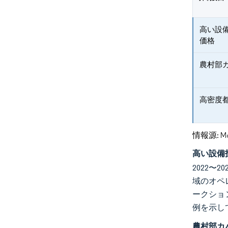
高い設
価格
農村部
高密度
情報源: Mord
高い設備
2022〜
域のオペ
ークショ
例を示し
農村部カ