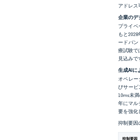
アドレス
企業のデ
プライベ
もと202
ードバン
療試験で
見込みで
生成AI
オペレー
びサービ
10ms
年にマル
要を強化
抑制要因
抑制要因