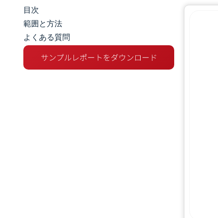
目次
市場規模とシェア
範囲と方法
よくある質問
市場分析
トレンドとインサイト
セグメント分析
地理分析
規制環境
バリューチェーン分析
競争環境
主要プレーヤー