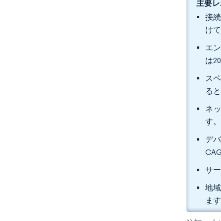
主要レ
接続
けて
エン
は2
スペ
る
ネッ
す
デバ
CA
サー
地域
ま