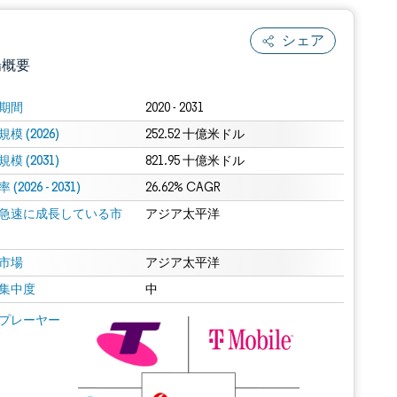
シェア
場概要
期間
2020 - 2031
模 (2026)
252.52 十億米ドル
模 (2031)
821.95 十億米ドル
(2026 - 2031)
26.62% CAGR
急速に成長している市
アジア太平洋
.0の表示が必要です。
市場
アジア太平洋
集中度
中
 Mordor Intelligence。再利用にはCC BY 4.0の表示が必要です。
プレーヤー