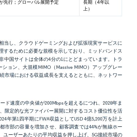
が先行；グローバル展開予定
長期（4年以
上）
倍に相当し、クラウドゲーミングおよび拡張現実サービスに
処理するために必要な規模を示しており、ミッドバンドス
非中国サイトは全体の4分の1にとどまっています。トラ
、大規模MIMO（Massive MIMO）アップグレー
接続市場における収益成長を支えるとともに、ネットワー
ド速度の中央値が200Mbpsを超えるにつれ、2028年ま
ーは、限定的な光ファイバー展開に対するコスト優位性を活
024年第1四半期にFWA収益としてUSD 4億5,200万を計上
は都市部の容量を増加させ、顧客調査では44%が無線ホー
、ユーザーあたりの平均収益を押し上げ、5G接続市場の