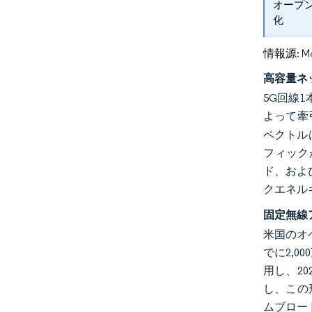
オープン
化
情報源: Mord
高容量ネ
5G回線
よって牽
ペクトル
フィック
ド、およ
クエネル
固定無線
米国のオペ
でに2,
用し、20
し、この
ムブロー