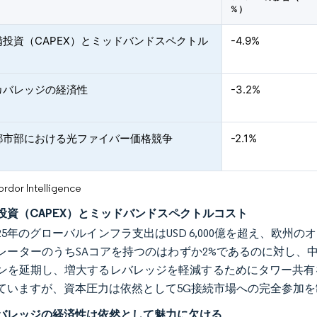
%）
備投資（CAPEX）とミッドバンドスペクトル
-4.9%
カバレッジの経済性
-3.2%
都市部における光ファイバー価格競争
-2.1%
or Intelligence
投資（CAPEX）とミッドバンドスペクトルコスト
2025年のグローバルインフラ支出はUSD 6,000億を超え、
レーターのうちSAコアを持つのはわずか2%であるのに対し、
ンを延期し、増大するレバレッジを軽減するためにタワー共有
ていますが、資本圧力は依然として5G接続市場への完全参加
バレッジの経済性は依然として魅力に欠ける