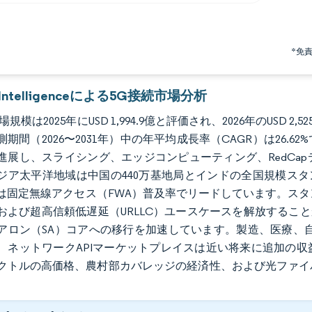
*免
r Intelligenceによる5G接続市場分析
規模は2025年にUSD 1,994.9億と評価され、2026年のUSD 2,5
測期間（2026〜2031年）中の年平均成長率（CAGR）は26
進展し、スライシング、エッジコンピューティング、RedCa
ジア太平洋地域は中国の440万基地局とインドの全国規模スタ
は固定無線アクセス（FWA）普及率でリードしています。スタ
および超高信頼低遅延（URLLC）ユースケースを解放するこ
アロン（SA）コアへの移行を加速しています。製造、医療、
、ネットワークAPIマーケットプレイスは近い将来に追加の
クトルの高価格、農村部カバレッジの経済性、および光ファイ