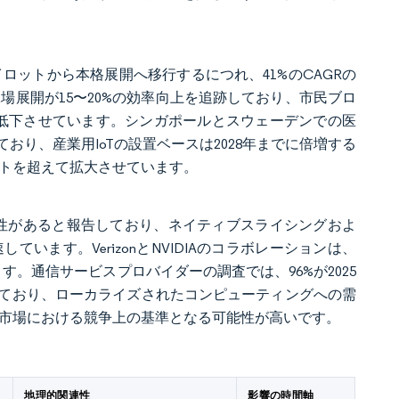
ロットから本格展開へ移行するにつれ、41%のCAGRの
上の工場展開が15〜20%の効率向上を追跡しており、市民ブロ
を低下させています。シンガポールとスウェーデンでの医
り、産業用IoTの設置ベースは2028年までに倍増する
ントを超えて拡大させています。
能性があると報告しており、ネイティブスライシングおよ
ます。VerizonとNVIDIAのコラボレーションは、
す。通信サービスプロバイダーの調査では、96%が2025
ており、ローカライズされたコンピューティングへの需
接続市場における競争上の基準となる可能性が高いです。
地理的関連性
影響の時間軸