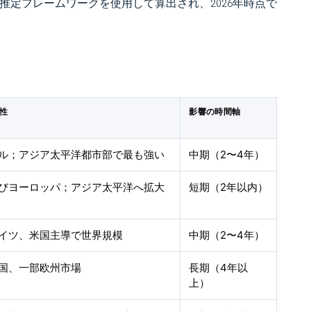
 の独自推定フレームワークを使用して算出され、2026年時点で
性
影響の時間軸
ル；アジア太平洋都市部で最も強い
中期（2〜4年）
びヨーロッパ；アジア太平洋へ拡大
短期（2年以内）
イツ、米国主導で世界規模
中期（2〜4年）
国、一部欧州市場
長期（4年以
上）