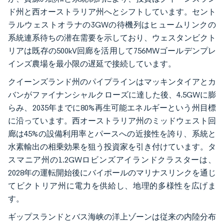
ド州と西オーストラリア州へとシフトしています。セント
ラルウェストオラナの3GWの待機列はヒュームリンクの
系統連系待ちの潜在需要を示しており、ウェスタンビクト
リアは既存の500kV回廊を活用して756MWゴールデンプレ
インズ農場を最小限の遅延で接続しています。
クイーンズランド州のパイプラインはマッキンタイアとカ
バンがファイナンシャルクローズに達した後、4.5GWに膨
らみ、2035年までに80%再生可能エネルギーという州目標
に沿っています。西オーストラリア州のミッドウェスト回
廊は45%の設備利用率とパースへの近接性を誇り、系統と
水素輸出の相乗効果を狙う投資家を引き付けています。タ
スマニア州の1.2GWロビンズアイランドクラスターは、
2028年の運転開始後にバイポールのマリナスリンクを通じ
てビクトリア州に電力を供給し、地理的多様性を広げま
す。
ギップスランドとバス海峡の洋上ゾーンは従来の内陸分布