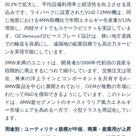
30.2%で拡大し、平均設備利用率と経済性を向上させる見
込みです。ライパークに設置されたV162-7.2MW機は、同
じ地形における4MW前機比で年間エネルギー生産量が15%
増加し、内陸サイトでもスケーラビリティを実証していま
す。GE Vernovaの2ピースブレード設計は、狭い地方道路
での輸送を容易にし、遠隔地の鉱業回廊でも高出力タービ
ンを実現可能にしています。
3MW未満のユニットは、開発者が2000年代初頭の資産を
段階的に廃止するにつれて縮小しています。交換注文は現
在、将来の洋上ラインとコンポーネントを共有する6～
8MW製品を中心に展開されており、OEMが複数の市場に
わたってR&Dを償却できるようにしています。このトレン
ドは、6MW超セグメントのオーストラリア風力エネルギ
ー市場シェアを高める一方で、小型クラスを周辺化してい
ます。
用途別：ユーティリティ規模が中核、商業・産業用が上昇