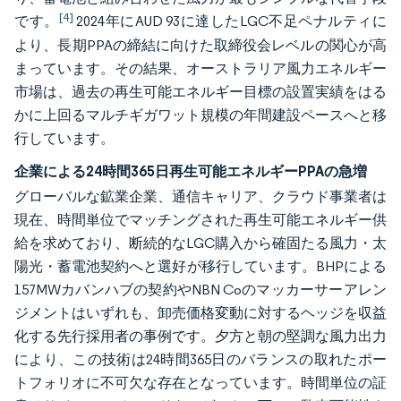
[4]
です。
2024年にAUD 93に達したLGC不足ペナルティに
より、長期PPAの締結に向けた取締役会レベルの関心が高
まっています。その結果、オーストラリア風力エネルギー
市場は、過去の再生可能エネルギー目標の設置実績をはる
かに上回るマルチギガワット規模の年間建設ペースへと移
行しています。
企業による24時間365日再生可能エネルギーPPAの急増
グローバルな鉱業企業、通信キャリア、クラウド事業者は
現在、時間単位でマッチングされた再生可能エネルギー供
給を求めており、断続的なLGC購入から確固たる風力・太
陽光・蓄電池契約へと選好が移行しています。BHPによる
157MWカバンハブの契約やNBN Coのマッカーサーアレン
ジメントはいずれも、卸売価格変動に対するヘッジを収益
化する先行採用者の事例です。夕方と朝の堅調な風力出力
により、この技術は24時間365日のバランスの取れたポー
トフォリオに不可欠な存在となっています。時間単位の証