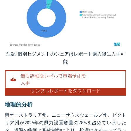
注記: 個別セグメントのシェアはレポート購入後に入手可
画像 © Mordor Intelligence。再利用にはCC BY 4.0の表示が必要です。
能
地理的分析
南オーストラリア州、ニューサウスウェールズ州、ビクト
リア州が2025年の風力設置容量の78%を占めていました
が、資源の飽和と系統制約により、投資はクイーンズラン