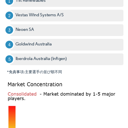
Tilt Renewables
Vestas Wind Systems A/S
Neoen SA
Goldwind Australia
Iberdrola Australia (Infigen)
*免責事項:主要選手の並び順不同