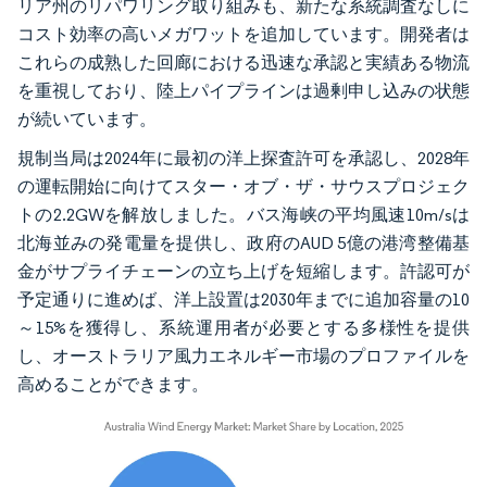
リア州のリパワリング取り組みも、新たな系統調査なしに
コスト効率の高いメガワットを追加しています。開発者は
これらの成熟した回廊における迅速な承認と実績ある物流
を重視しており、陸上パイプラインは過剰申し込みの状態
が続いています。
規制当局は2024年に最初の洋上探査許可を承認し、2028年
の運転開始に向けてスター・オブ・ザ・サウスプロジェク
トの2.2GWを解放しました。バス海峡の平均風速10m/sは
北海並みの発電量を提供し、政府のAUD 5億の港湾整備基
金がサプライチェーンの立ち上げを短縮します。許認可が
予定通りに進めば、洋上設置は2030年までに追加容量の10
～15%を獲得し、系統運用者が必要とする多様性を提供
し、オーストラリア風力エネルギー市場のプロファイルを
高めることができます。