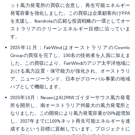
ット風力発電所の買収に合意し、再生可能エネルギー
発電容量を強化しました。この買収は企業顧客向けPPA
を支援し、Iberdrolaの広範な投資戦略の一環としてオー
ストラリアのクリーンエネルギー目標に沿っていま
す。
2025年11月：FairWindはオーストラリアのCosmic
Groupの買収を完了し、100名の技術者を人員に加えま
した。この買収により、FairWindのアジア太平洋地域に
おける風力設置・保守能力が強化され、オーストラリ
ア、ニュージーランド、日本がグローバル事業の地域
ハブとして機能します。
2025年10月：Neoenは412MWゴイダーサウス風力発電
所を開所し、南オーストラリア州最大の風力発電所と
なりました。この開発により風力発電容量が20%超増加
し、2027年までに100%ネット再生可能エネルギーを達
成するという目標に貢献しています。プロジェクトに