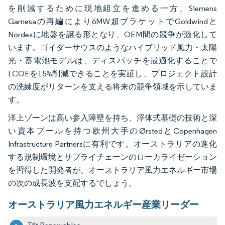
を削減するために現地組立を進める一方、Siemens
Gamesaの再編により6MW超ブラケットでGoldwindと
Nordexに地盤を譲る形となり、OEM間の競争が激化して
います。ゴイダーサウスのようなハイブリッド風力・太陽
光・蓄電池モデルは、ディスパッチを最適化することで
LCOEを15%削減できることを実証し、プロジェクト設計
の洗練度がリターンを支える将来の競争領域を示していま
す。
洋上ゾーンは高い参入障壁を持ち、浮体式基礎の技術と深
い資本プールを持つ欧州大手のØrstedとCopenhagen
Infrastructure Partnersに有利です。オーストラリアの進化
する規制環境とサプライチェーンのローカライゼーション
を習得した開発者が、オーストラリア風力エネルギー市場
の次の成長波を支配するでしょう。
オーストラリア風力エネルギー産業リーダー