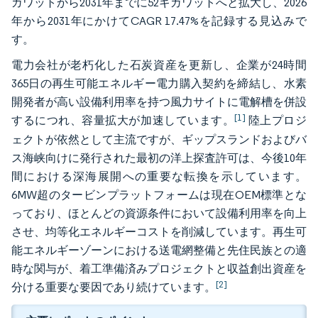
ガワットから2031年までに52ギガワットへと拡大し、2026
年から2031年にかけてCAGR 17.47%を記録する見込みで
す。
電力会社が老朽化した石炭資産を更新し、企業が24時間
365日の再生可能エネルギー電力購入契約を締結し、水素
開発者が高い設備利用率を持つ風力サイトに電解槽を併設
[1]
するにつれ、容量拡大が加速しています。
陸上プロジ
ェクトが依然として主流ですが、ギップスランドおよびバ
ス海峡向けに発行された最初の洋上探査許可は、今後10年
間における深海展開への重要な転換を示しています。
6MW超のタービンプラットフォームは現在OEM標準とな
っており、ほとんどの資源条件において設備利用率を向上
させ、均等化エネルギーコストを削減しています。再生可
能エネルギーゾーンにおける送電網整備と先住民族との適
時な関与が、着工準備済みプロジェクトと収益創出資産を
[2]
分ける重要な要因であり続けています。