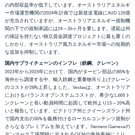
の内部収益率が低下しています。オーストラリアエネルギ
ー市場運営機関の2024年計画では新規送電線にAUD 120億
が充当されていますが、オーストラリアエネルギー規制機
関の下での規制承認には24～36ヶ月を要します。遅延は州
の保証を持たない独立資金調達プロジェクトに最も重くの
しかかり、オーストラリア風力エネルギー市場への短期的
な追加を抑制しています。
国内サプライチェーンのインフレ（鉄鋼、クレーン）
2023年から2025年にかけて、国内がタービン部品の85%を
海外から調達する中、輸入鉄鋼と重量物吊り上げクレーン
のコストが28%上昇しました。Vestasは、オーストラリア
におけるバランスオブシステムコストが、希少な1,600ト
ンクレーンと長い動員時間に起因して欧州より15～20%高
いと報告しています。ビクトリア州とクイーンズランド州
で国内支出の50%を義務付けるローカルコンテンツ規制が
さらなるプレミアムを加えています。Siemens Gamesaの
デンマーク工場閉鎖に示されるOEMの海外再編により、