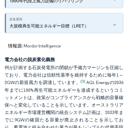
1990年代陸上風力設備のリパワリング
大規模再生可能エネルギー目標（LRET）
情報源: Mordor Intelligence
電力会社の脱炭素化義務
州が計画する石炭発電所の閉鎖が予備力マージンを圧縮し
ており、電力会社は信頼性基準を維持するために毎年1～
[3]
2GWの新規風力を調達しています。
AGL Energyの2036
年までに100%再生可能エネルギーを達成するというコミ
ットメントは、政策がコンプライアンスから戦略的容量確
保へと変化していることを示しています。オーストラリア
エネルギー市場運営機関の統合システム計画は、2033年ま
でに9GWの確固たる容量が廃止されることを示してお
り、蓄電池と組み合わせた風力が最もシンプルな代替手段