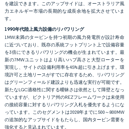
を建設できます。このアップサイドは、オーストラリア風
力エネルギー市場の長期的な成長余地を拡大させていま
す。
1990年代陸上風力設備のリパワリング
1MW未満のタービンを持つ初期の風力発電所が設計寿命
に近づいており、既存の系統フットプリント上で設備容量
を3倍にできるリパワリングの機会が生まれています。最
新の7MWユニットはより高いハブ高さと大型ローターを
実現し、サイトの設備利用率を45%超に引き上げます。環
境許可と土地リースがすでに存在するため、リパワリング
はグリーンフィールド建設よりも迅速な実行が可能です。
新たなLGC適格性に関する曖昧さは依然として障壁となっ
ていますが、ビクトリア州のREZフレームワークは未使用
の接続容量に対するリパワリング入札を優先するようにな
っています。このセグメントは2028年までに500～800MW
の追加的なアップサイドをもたらし、国内タービン需要を
強化すると見込まれています。