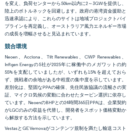
を変え、負荷センターから50km以内に2～3GWを提供し、
陸上のボトルネックを回避します。政府の港湾資金援助と
迅速承認により、これらのサイトは地域プロジェクトパイ
プラインを再定義し、オーストラリア風力エネルギー市場
の成長を増幅させると見込まれています。
競合環境
Neoen、Acciona、Tilt Renewables、CWP Renewables、
Infigen Energyの5社が2025年に稼働中のメガワットの約
55%を支配していましたが、いずれも15%を超えておら
ず、挑戦者の余地がある中程度の集中度を示しています。
差別化は、堅固なPPAの確保、先住民族協議の流暢さの実
証、マイクロ気候の変動に合わせたタービン選択に依存し
ています。NeoenのBHPとの24時間365日PPAは、企業契約
がLGCのみの収益を代替し、開発者をスポット価格変動か
ら解放する方法を示しています。
VestasとGE Vernovaがコンテンツ規制を満たし輸送コスト