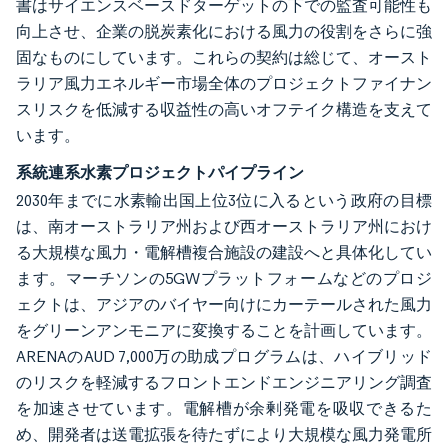
書はサイエンスベースドターゲットの下での監査可能性も
向上させ、企業の脱炭素化における風力の役割をさらに強
固なものにしています。これらの契約は総じて、オースト
ラリア風力エネルギー市場全体のプロジェクトファイナン
スリスクを低減する収益性の高いオフテイク構造を支えて
います。
系統連系水素プロジェクトパイプライン
2030年までに水素輸出国上位3位に入るという政府の目標
は、南オーストラリア州および西オーストラリア州におけ
る大規模な風力・電解槽複合施設の建設へと具体化してい
ます。マーチソンの5GWプラットフォームなどのプロジ
ェクトは、アジアのバイヤー向けにカーテールされた風力
をグリーンアンモニアに変換することを計画しています。
ARENAのAUD 7,000万の助成プログラムは、ハイブリッド
のリスクを軽減するフロントエンドエンジニアリング調査
を加速させています。電解槽が余剰発電を吸収できるた
め、開発者は送電拡張を待たずにより大規模な風力発電所