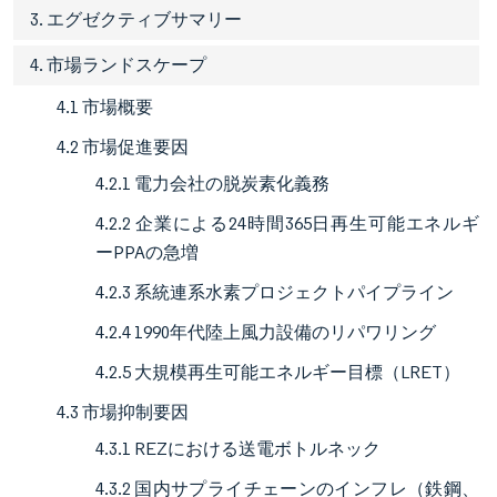
3. エグゼクティブサマリー
4. 市場ランドスケープ
4.1 市場概要
4.2 市場促進要因
4.2.1 電力会社の脱炭素化義務
4.2.2 企業による24時間365日再生可能エネルギ
ーPPAの急増
4.2.3 系統連系水素プロジェクトパイプライン
4.2.4 1990年代陸上風力設備のリパワリング
4.2.5 大規模再生可能エネルギー目標（LRET）
4.3 市場抑制要因
4.3.1 REZにおける送電ボトルネック
4.3.2 国内サプライチェーンのインフレ（鉄鋼、