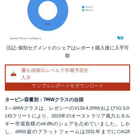
注記: 個別セグメントのシェアはレポート購入後に入手可
画像 © Mordor Intelligence。再利用にはCC BY 4.0の表示が必要です。
能
タービン容量別：7MWクラスの台頭
3～6MWクラスは、レガシーのV136-4.2MWおよびSG 5.0-
145フリートにより、2025年のオーストラリア風力エネル
ギー市場規模の64.8%のシェアを占めていました。しか
し、6MW超のプラットフォームは2031年までにCAGR