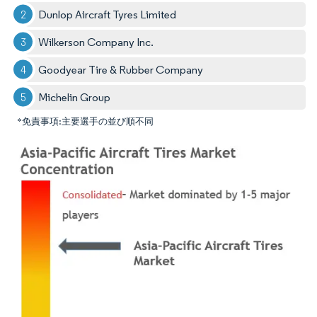
Dunlop Aircraft Tyres Limited
Wilkerson Company Inc.
Goodyear Tire & Rubber Company
Michelin Group
*免責事項:主要選手の並び順不同