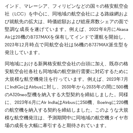
インド、マレーシア、フィリピンなどの国々の格安航空会
社（LCC）を中心に、同地域の航空会社による路線網およ
び就航先の拡大は、時価総額および総座席数シェアの面で
堅調な成長を遂げています。例えば、2022年8月にAkasa
Airは20機のB737MAXを保有してインドで運航を開始し、
2023年12月時点で同航空会社は56機のB737MAX派生型を
発注しています。
同地域における新興格安航空会社の台頭に加え、既存の格
安航空会社各社も同地域の航空旅行需要に対応するために
大規模な航空機発注を行っています。例えば、2023年7月
にIndiGoはAirbusに対し、2030年から2035年の間に500機
のA320neo型機を納入する大型契約を締結しました。同様
に、2023年6月にAir IndiaはAirbusに250機、Boeingに220機
の航空機を納入する契約を締結しました。このような大規
模な航空機発注は、予測期間中に同地域の航空機タイヤ市
場の成長を大幅に牽引すると期待されています。