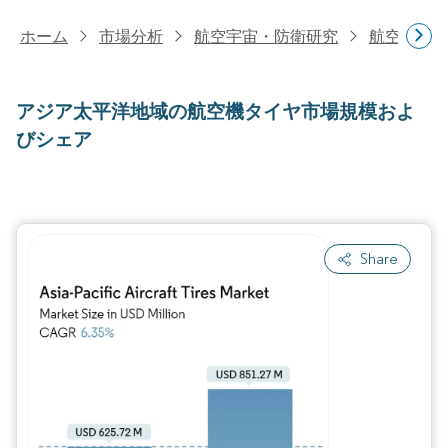
ホーム
市場分析
航空宇宙・防衛研究
航空機部
アジア太平洋地域の航空機タイヤ市場規模およ
びシェア
Share