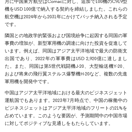
月に中国東方航空はComacに対し、追加で100機のC919型
機をUSD 100億で納入する契約を締結しました。これらの
航空機は2024年から2031年にかけてバッチ納入される予定
です。
隣国との地政学的緊張および国境紛争に起因する同国の軍
事費の増加が、新型軍用機の調達に向けた投資を促進して
います。例えば、同国はアジア太平洋地域で最大の防衛支
出国であり、2022年の軍事費はUSD 2,920億に達しまし
た。また、同国は第5世代戦闘機J-20、大型輸送機Y-20、
および将来の飛行翼ステルス爆撃機H-20など、複数の先進
軍用機を開発中です。
中国はアジア太平洋地域における最大のビジネスジェット
運航国でもあります。2023年7月時点で、中国の稼働中の
ビジネスジェットはアジア太平洋地域のフリートの21%を
占めています。このような要因が、予測期間中の中国市場
に対してポジティブな見通しをもたらしています。