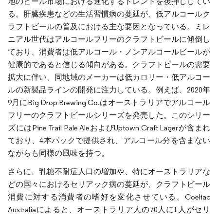
地のビール市場における進化するトレンドを後押ししてい
る。肝臓疾患などの生活習慣病の蔓延が、低アルコールク
ラフトビールの普及における主な要因となっている。ミレ
ニアル世代はアルコールフリーのクラフトビールに傾倒し
ており、消費者は低アルコール・ノンアルコールビールが
健康的であると信じる傾向がある。クラフトビールの需要
拡大に伴い、同地域のメーカーは低カロリー・低アルコー
ルの新製品ラインの開発に注力している。例えば、2020年
9月にBig Drop Brewing Co.はオーストラリアでアルコール
フリーのクラフトビールシリーズを発売した。このシリー
ズにはPine Trail Pale AleおよびUptown Craft Lagerが含まれ
ており、4本パックで提供され、アルコール分を含まない
ながらも同様の風味を持つ。
さらに、乳糖不耐症人口の増加や、特にオーストラリアな
どの国々におけるセリアック病の蔓延が、クラフトビール
消費に対する消費者の嗜好を変化させている。Coeliac
Australiaによると、オーストラリア人の70人に1人がセリ