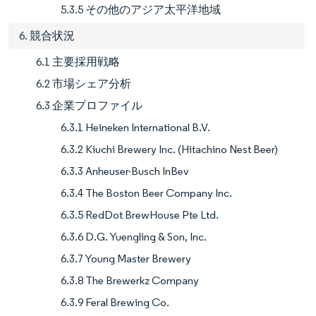
5.3.5 その他のアジア太平洋地域
6. 競合状況
6.1 主要採用戦略
6.2 市場シェア分析
6.3 企業プロファイル
6.3.1 Heineken International B.V.
6.3.2 Kiuchi Brewery Inc. (Hitachino Nest Beer)
6.3.3 Anheuser-Busch InBev
6.3.4 The Boston Beer Company Inc.
6.3.5 RedDot BrewHouse Pte Ltd.
6.3.6 D.G. Yuengling & Son, Inc.
6.3.7 Young Master Brewery
6.3.8 The Brewerkz Company
6.3.9 Feral Brewing Co.