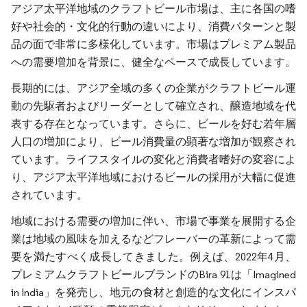
アジア太平洋地域のクラフトビール市場は、主に各国の嗜
好や社会的・文化的行動の違いにより、消費パターンと製
品の面で非常に多様化しています。市場はプレミアム製品
への需要増加を背景に、健全なペースで成長しています。
長期的には、アジア全域の多くの企業がクラフトビール運
動の先駆者およびリーダーとして確立され、醸造地域を代
表する存在となっています。さらに、ビールを好む若年層
人口の増加により、ビール消費量の顕著な増加が観察され
ています。ライフスタイルの変化と消費者嗜好の変容によ
り、アジア太平洋地域におけるビールの採用が大幅に促進
されています。
地域における需要の増加に伴い、市場で事業を展開する企
業は地域の風味を加えるなどフレーバーの革新によって需
要を満たすべく成長してきました。例えば、2022年4月、
プレミアムクラフトビールブランドのBira 91は「Imagined
in India」を発売し、地元の食材と創造的な文化にインスパ