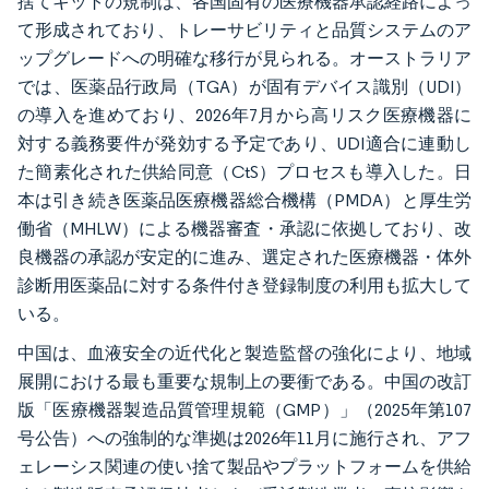
捨てキットの規制は、各国固有の医療機器承認経路によっ
て形成されており、トレーサビリティと品質システムのア
ップグレードへの明確な移行が見られる。オーストラリア
では、医薬品行政局（TGA）が固有デバイス識別（UDI）
の導入を進めており、2026年7月から高リスク医療機器に
対する義務要件が発効する予定であり、UDI適合に連動し
た簡素化された供給同意（CtS）プロセスも導入した。日
本は引き続き医薬品医療機器総合機構（PMDA）と厚生労
働省（MHLW）による機器審査・承認に依拠しており、改
良機器の承認が安定的に進み、選定された医療機器・体外
診断用医薬品に対する条件付き登録制度の利用も拡大して
いる。
中国は、血液安全の近代化と製造監督の強化により、地域
展開における最も重要な規制上の要衝である。中国の改訂
版「医療機器製造品質管理規範（GMP）」（2025年第107
号公告）への強制的な準拠は2026年11月に施行され、アフ
ェレーシス関連の使い捨て製品やプラットフォームを供給