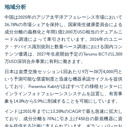
地域分析
中国は2025年のアジア太平洋アフェレーシス市場において
36.78%の市場シェアを保持し、国家衛生健康委員会による
成分分離の義務化と年間1億2,000万USD相当のデュアルニ
ードル調達によって牽引されています。2026年のユニー
ク・デバイス識別規則と数量ベース調達における国内コン
テンツ優遇は、2027年生産開始予定のTerumo BCTの1,500
万USD深圳合弁事業に有利に働きます。
日本は血漿交換セッション1回あたり9万〜38万4,000円と
いう予測可能な償還制度と迅速な機器承認サイクルを提供
しており、Fresenius Kabiがほぼすべての移植センターに
インラインフォトフェレーシスシステムを設置し、有害事
象を14.8%から5.9%に削減することを可能にしています。
インドは2031年までに13.28%のCAGRで最も急速に拡大し
ており、成分分離を70%に引き上げ450台の新規機器に資
金を提供する計画に支えられています。ギラン・バレーお