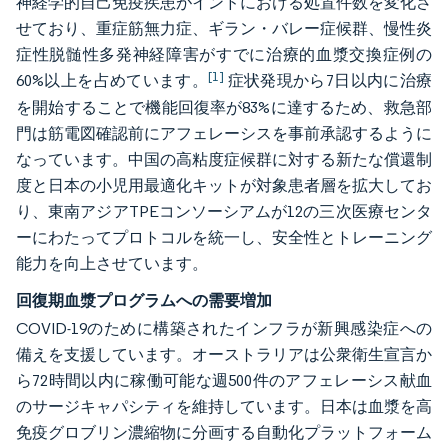
神経学的自己免疫疾患がインドにおける処置件数を変化さ
せており、重症筋無力症、ギラン・バレー症候群、慢性炎
症性脱髄性多発神経障害がすでに治療的血漿交換症例の
[1]
60%以上を占めています。
症状発現から7日以内に治療
を開始することで機能回復率が83%に達するため、救急部
門は筋電図確認前にアフェレーシスを事前承認するように
なっています。中国の高粘度症候群に対する新たな償還制
度と日本の小児用最適化キットが対象患者層を拡大してお
り、東南アジアTPEコンソーシアムが12の三次医療センタ
ーにわたってプロトコルを統一し、安全性とトレーニング
能力を向上させています。
回復期血漿プログラムへの需要増加
COVID-19のために構築されたインフラが新興感染症への
備えを支援しています。オーストラリアは公衆衛生宣言か
ら72時間以内に稼働可能な週500件のアフェレーシス献血
のサージキャパシティを維持しています。日本は血漿を高
免疫グロブリン濃縮物に分画する自動化プラットフォーム