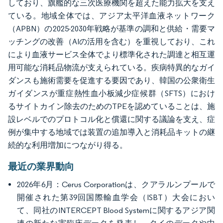
しており、旗艦的な三次医療機関を超えた能力拡大を支え
ている。地域全体では、アジア太平洋血液ネットワーク
（APBN）の2025-2030年戦略が基準の調和と供給・需要マ
ッチングの改善（AIの活用を含む）を重視しており、これ
により血液サービス全体でより標準化された調達と相互運
用可能な消耗品物流が支えられている。疾病特異的なガイ
ダンスも施術需要を促進する要因であり、韓国の公衆衛生
ガイダンスが重症熱性血小板減少症候群（SFTS）におけ
るサイトカイン除去のためのTPEを認めていることは、施
設レベルでのプロトコル化と償還に関する議論を支え、症
例が集中する地域では装置の追加導入と消耗品キットの継
続的な利用増加につながり得る。
最近の業界動向
2026年6月：Cerus Corporationは、クアラルンプールで
開催された第39回国際輸血学会（ISBT）大会におい
て、同社のINTERCEPT Blood Systemに関するアジア関