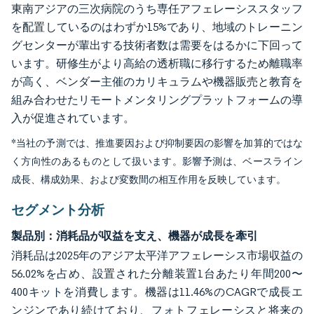
東南アジアの三次病院のうち専任アフェレーシススタッフ
を配置しているのはわずか15%であり、地域のトレーニン
グセンターが輩出する技術者数は需要をはるかに下回って
います。研修生がより高給の透析職に移行するため離職率
が高く、ベンダー主催のカリキュラムや機器販売と教育を
組み合わせたリモートメンタリングプラットフォームの導
入が促進されています。
*当社の予測では、推進要因および抑制要因の影響を加算的ではな
く方向性のあるものとして扱います。影響予測は、ベースライン
成長、構成効果、および変数間の相互作用を反映しています。
セグメント分析
製品別：消耗品が収益を支え、機器が成長を牽引
消耗品は2025年のアジア太平洋アフェレーシス市場収益の
56.02%を占め、設置された分離装置1台あたり年間200〜
400キットを消費します。機器は11.46%のCAGRで成長エ
ンジンであり続けており、フォトフェレーシスと将来の