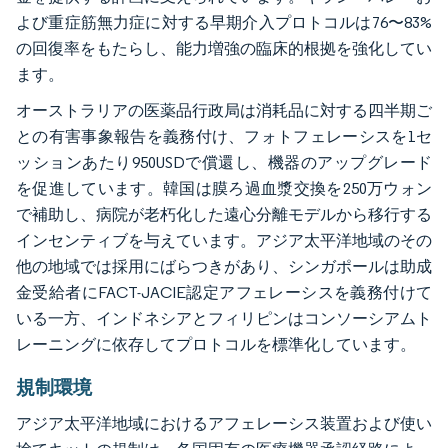
よび重症筋無力症に対する早期介入プロトコルは76〜83%
の回復率をもたらし、能力増強の臨床的根拠を強化してい
ます。
オーストラリアの医薬品行政局は消耗品に対する四半期ご
との有害事象報告を義務付け、フォトフェレーシスを1セ
ッションあたり950USDで償還し、機器のアップグレード
を促進しています。韓国は膜ろ過血漿交換を250万ウォン
で補助し、病院が老朽化した遠心分離モデルから移行する
インセンティブを与えています。アジア太平洋地域のその
他の地域では採用にばらつきがあり、シンガポールは助成
金受給者にFACT-JACIE認定アフェレーシスを義務付けて
いる一方、インドネシアとフィリピンはコンソーシアムト
レーニングに依存してプロトコルを標準化しています。
規制環境
アジア太平洋地域におけるアフェレーシス装置および使い