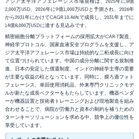
アジア太平洋アフェレーシス市場規模は、2025年に8億
2,000万USD、2026年に9億1,000万USDと予測され、2026年
から2031年にかけてCAGR 10.46%で成長し、2031年までに
14億8,000万USDに達する見込みです。
精密細胞分離プラットフォームの採用拡大がCAR-T製造、
神経学プロトコル、国家血液安全プログラムを支援し、ア
ジア太平洋アフェレーシス市場は持続的な二桁成長に向け
て位置づけられています。中国の成分分離に関する規制推
進、日本の安定した償還制度、インドの神経学主導の需要
が主要な収益の柱となっています。同時に、膜ろ過フォト
フェレーシス、単回使用消耗品、外来専門クリニックモデ
ルが新たな成長ベクターをもたらしています。機器ベンダ
ーが機器設置と技術者トレーニングおよび現地製造を組み
合わせることで、病院が労働力と資本の制約を補うための
ターンキーソリューションを求める中、競争上の優位性を
享受しています。