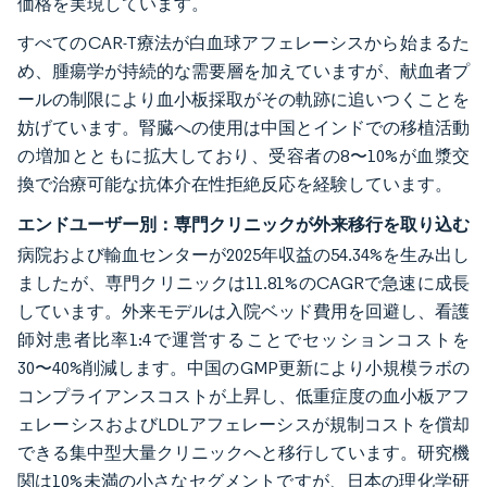
価格を実現しています。
すべてのCAR-T療法が白血球アフェレーシスから始まるた
め、腫瘍学が持続的な需要層を加えていますが、献血者プ
ールの制限により血小板採取がその軌跡に追いつくことを
妨げています。腎臓への使用は中国とインドでの移植活動
の増加とともに拡大しており、受容者の8〜10%が血漿交
換で治療可能な抗体介在性拒絶反応を経験しています。
エンドユーザー別：専門クリニックが外来移行を取り込む
病院および輸血センターが2025年収益の54.34%を生み出し
ましたが、専門クリニックは11.81%のCAGRで急速に成長
しています。外来モデルは入院ベッド費用を回避し、看護
師対患者比率1:4で運営することでセッションコストを
30〜40%削減します。中国のGMP更新により小規模ラボの
コンプライアンスコストが上昇し、低重症度の血小板アフ
ェレーシスおよびLDLアフェレーシスが規制コストを償却
できる集中型大量クリニックへと移行しています。研究機
関は10%未満の小さなセグメントですが、日本の理化学研