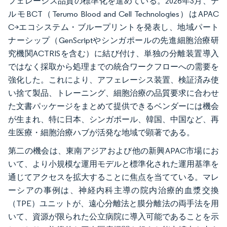
フェレーシス品質の標準化を進めている。2026年3月、テ
ルモBCT（Terumo Blood and Cell Technologies）はAPAC
C>エコシステム・ブループリントを発表し、地域パート
ナーシップ（GenScriptやシンガポールの先進細胞治療研
究機関ACTRISを含む）に結び付け、単独の分離装置導入
ではなく採取から処理までの統合ワークフローへの需要を
強化した。これにより、アフェレーシス装置、検証済み使
い捨て製品、トレーニング、細胞治療の品質要求に合わせ
た文書パッケージをまとめて提供できるベンダーには機会
が生まれ、特に日本、シンガポール、韓国、中国など、再
生医療・細胞治療ハブが活発な地域で顕著である。
第二の機会は、東南アジアおよび他の新興APAC市場にお
いて、より小規模な運用モデルと標準化された運用基準を
通じてアクセスを拡大することに焦点を当てている。マレ
ーシアの事例は、神経内科主導の院内治療的血漿交換
（TPE）ユニットが、遠心分離法と膜分離法の両手法を用
いて、資源が限られた公立病院に導入可能であることを示