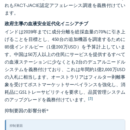
れもFACT-JACIE認定アフェレーシス調達を義務付けてい
ます。
政府主導の血液安全近代化イニシアチブ
インドは2028年までに成分分離を総採血量の70%に引き上
げることを目標とし、450台の追加機器を調達するために
85億インドルピー（1億200万USD）を予算計上していま
す。中国は50万人以上の住民にサービスを提供するすべて
の血液ステーションに少なくとも2台のデュアルニードル
システムを義務付けており、これは年間約1億2,000万USD
の入札に相当します。オーストラリアはフィルター剥離事
象を受けてポストマーケットサーベイランスを強化し、消
耗品にGS1トレーサビリティを要求し、品質管理システム
[3]
のアップグレードを義務付けています。
抑制要因の影響分析
*