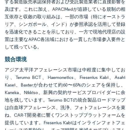
する製造販売承認保持者および受託製造業者に直接影響を
及ぼす。これに加え、APACMedが追跡している規制の相
互依存と収斂の取り組みは、一部の市場（特にオーストラ
リア、シンガポール、インド）が参照承認を活用して登録
を迅速化できることを示しており、一方で現地代理店の設
置は主要なAPAC各法域における一貫した市場参入要件と
して残っている。
競合環境
アジア太平洋アフェレーシス市場は中程度に集中してお
り、Terumo BCT、Haemonetics、Fresenius Kabi、Asahi
Kasei、Baxterが合わせて約60〜65%のシェアを保持し、
Kaneka、Nikkiso、新興の契約サービスプロバイダーに余
地を残しています。Terumo BCTの統合製品ロードマップ
は白血球アフェレーシス、洗浄、フォトフェレーシスを束
ね、CAR-T開発者に響くワンストッププラットフォームを
提供しています。Fresenius Kabiはインラインフォトフェ