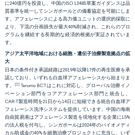
に240億円を投資し、中国のISO 13485草案ガイダンスは品
質基準を統一してシンガポールとの備蓄協定を可能にしま
す。アフェレーシスによる高力価ユニットの選択的採取に
より、下流の分画損失が最大40%削減され、これらのプロ
グラムを継続する長期的な経済的根拠が実証されていま
す。
アジア太平洋地域における細胞・遺伝子治療製造拠点の拡
大
日本の条件付き承認経路は2019年以降17件の再生医療を承
認しており、いずれも白血球アフェレーシスから始まりま
[2]
す。
Terumo BCTはこれに対応し、グローバル治療イノ
ベーション部門をコアアフェレーシス部門と統合し、
CAR-T製造時間を21日から14日に短縮できる統合白血球ア
フェレーシス洗浄システムを提供しています。中国の海南
自由貿易港はアフェレーシス製造を現地化する企業に15%
の法人税を付与し、シンガポールは2024年のバイオメディ
カル助成金の40%を細胞治療プロジェクトに充当し、いず