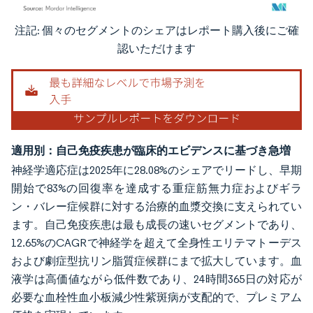
注記: 個々のセグメントのシェアはレポート購入後にご確
画像 © Mordor Intelligence。再利用にはCC BY 4.0の表示が必要です。
認いただけます
適用別：自己免疫疾患が臨床的エビデンスに基づき急増
神経学適応症は2025年に28.08%のシェアでリードし、早期
開始で83%の回復率を達成する重症筋無力症およびギラ
ン・バレー症候群に対する治療的血漿交換に支えられてい
ます。自己免疫疾患は最も成長の速いセグメントであり、
12.65%のCAGRで神経学を超えて全身性エリテマトーデス
および劇症型抗リン脂質症候群にまで拡大しています。血
液学は高価値ながら低件数であり、24時間365日の対応が
必要な血栓性血小板減少性紫斑病が支配的で、プレミアム