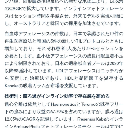
ンパ腫、固形臓器拒絶反応への新たな承認により、13.62%
のCAGRで拡大しています。インラインフォトフェレーシ
スはセッション時間を半減させ、外来モデルを実現可能に
し、オーストラリアと韓国での採用を加速させています。
白血球アフェレーシスの件数は、日本で承認された17件の
再生医療療法と韓国の5件の新しいTILプロトコルとともに
増加しており、それぞれ患者1人あたり3〜5セッションを
必要とします。血小板アフェレーシスの成長は献血者不足
により制限されており、日本の適格献血者プールは2020年
以降8%縮小しています。LDLアフェレーシスはニッチなが
ら安定した治療法であり、HDLと凝固因子を温存する
Kanekaの吸着カラムが市場を支配しています。
技術別：膜ろ過がインライン効率で存在感を高める
遠心分離は依然としてHaemoneticsとTerumoの既存フリー
トの強みにより収益の67.79%を占めていますが、膜ろ過は
12.03%のCAGRを記録しています。Fresenius Kabiのインラ
インAmicus-Phelixフォトフェレーシスモジュールはすでに