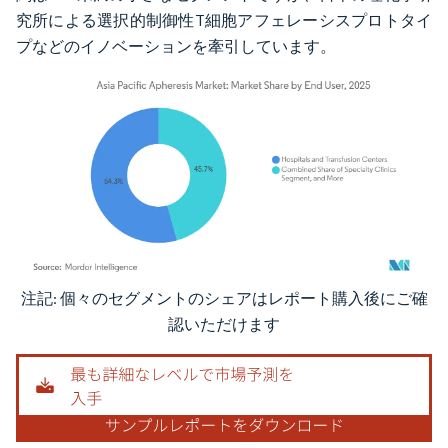
究所による選択的制御性T細胞アフェレーシスプロトタイ
プなどのイノベーションを牽引しています。
注記: 個々のセグメントのシェアはレポート購入後にご確
画像 © Mordor Intelligence。再利用にはCC BY 4.0の表示が必要です。
認いただけます