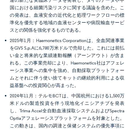
連の新たな実臨床データを発表し、タイのデータや中
国における細菌汚染リスクに関する議論を含めた。こ
の発表は、血液安全の近代化と処理ワークフローの標
準化を優先する地域の血液センターや病院輸血サービ
スとの関係を強化するものである。
2025年1月：Haemonetics Corporationは、全血関連事業
をGVS S.p.Aに6,780万米ドルで売却した。これには前払
い金と将来的な業績連動報酬（アーンアウト）が含ま
れる。この事業売却により、Haemonetics社はアフェレ
ーシス事業への集中を強め、自動採取プラットフォー
ムとそれに伴う使い捨てキットの継続的利用による収
益基盤への投資関心が高まった。
2024年11月：テルモBCTは、中国杭州における1,500万
米ドルの製造投資を伴う現地化イニシアチブを発表
し、Trima Accel全自動血液採取システムおよびSpectra
Optiaアフェレーシスプラットフォームを対象とした。
この動きは、国内の調達と保健システムの優先事項に