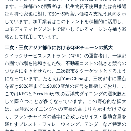
ます。一線都市の消費者は、抗生物質不使用または有機認
証を持つ家禽に対して20〜30%高い価格を支払う意向を示
しています。加工業者はこのトレンドを積極的に活用し、
コモディティセグメントで縮小しているマージンを補う戦
略として採用しています。
二次・三次アジア都市におけるQSRチェーンの拡大
クイックサービスレストラン（QSR）の運営者は、一線都
市圏で市場を飽和させた後、不動産コストの低さと競合の
少なさに引き寄せられ、二次都市をターゲットとするよう
になっています。たとえばYum Chinaは、三次都市に重点
を置き2026年までに20,000店舗の運営を目指しており、こ
こではKFCとPizza Hutが初の西洋式ダイニングの選択肢と
して際立つことが多くなっています。この野心的な拡大
は、西洋式ダイニングへの需要の高まりを示すだけでな
く、フランチャイズの基準に合致したサイズ・脂肪含量を
満たすブレスト・フィレ、ウィング、テンダーなど特定の