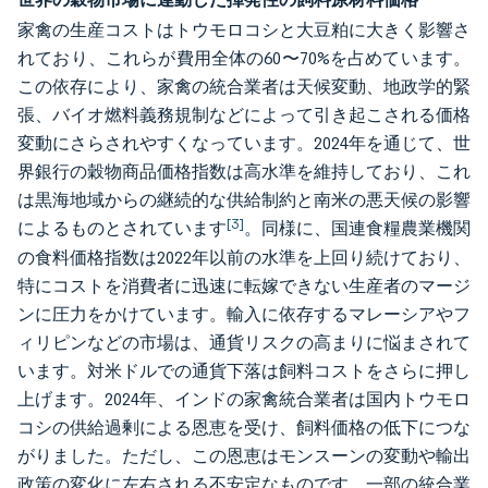
家禽の生産コストはトウモロコシと大豆粕に大きく影響さ
れており、これらが費用全体の60〜70%を占めています。
この依存により、家禽の統合業者は天候変動、地政学的緊
張、バイオ燃料義務規制などによって引き起こされる価格
変動にさらされやすくなっています。2024年を通じて、世
界銀行の穀物商品価格指数は高水準を維持しており、これ
は黒海地域からの継続的な供給制約と南米の悪天候の影響
[3]
によるものとされています
。同様に、国連食糧農業機関
の食料価格指数は2022年以前の水準を上回り続けており、
特にコストを消費者に迅速に転嫁できない生産者のマージ
ンに圧力をかけています。輸入に依存するマレーシアやフ
ィリピンなどの市場は、通貨リスクの高まりに悩まされて
います。対米ドルでの通貨下落は飼料コストをさらに押し
上げます。2024年、インドの家禽統合業者は国内トウモロ
コシの供給過剰による恩恵を受け、飼料価格の低下につな
がりました。ただし、この恩恵はモンスーンの変動や輸出
政策の変化に左右される不安定なものです。一部の統合業