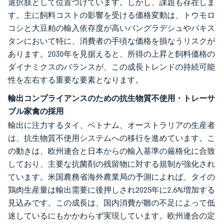
選択肢として位置づけています。しかし、課題も存在しま
す。主に飼料コストの影響を受ける価格変動は、トウモロ
コシと大豆粕の輸入依存度が高いバングラデシュやパキス
タンにおいて特に、消費者の手頃な価格を損なうリスクが
あります。2030年を見据えると、所得の上昇と飼料価格の
ダイナミクスのバランスが、この成長トレンドの持続可能
性を左右する重要な要素となります。
輸出コンプライアンスのための抗生物質不使用・トレーサ
ブル家禽の採用
輸出に注力するタイ、ベトナム、オーストラリアの生産者
は、抗生物質不使用システムへの移行を進めています。こ
の動きは、欧州連合と日本からの輸入基準の厳格化に合致
しており、主要な抗菌剤の残留物に対する規制が強化され
ています。米国農務省海外農業局の予測によれば、タイの
鶏肉生産量は輸出需要に後押しされ2025年に2.6%増加する
見込みです。この成長は、国内消費が雛の不足によって低
迷しているにもかかわらず実現しています。欧州連合の定