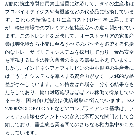
期的な抗生物質使用禁止措置に対応して、タイの生産者は
プロバイオティクスや有機酸などの代替品に転換していま
す。これらの転換により生産コストは8〜12%上昇します
が、輸出市場でのプレミアム価格設定への道も開かれてい
ます。このトレンドを反映して、オーストラリアの家禽産
業は孵化場から小売に至るすべてのバッチを追跡する包括
的なトレーサビリティシステムを採用しており、食品安全
を重視する日本の輸入業者の高まる需要に応えています。
しかし、インドネシアとフィリピンの中小規模の生産者に
はこうしたシステムを導入する資金力がなく、財務的な格
差が存在しています。この格差は市場を二分する結果をも
たらしており、輸出対応施設はほぼフル稼働で操業してい
る一方、国内向け施設は供給過剰に悩んでいます。ISO
22000やGLOBALG.A.P.などのコンプライアンス基準は、プ
レミアム市場セグメントへの参入に不可欠な関門として台
頭しており、垂直統合業者間でのさらなる権力集中をもた
らしています。