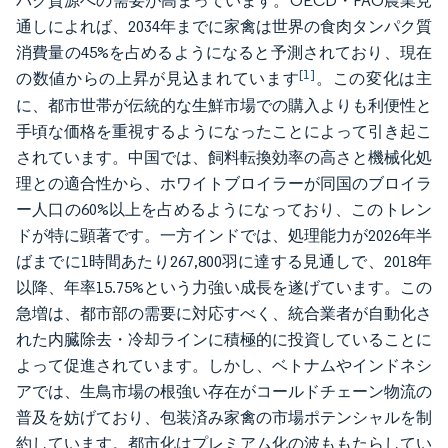
パク質源への需要が高まっています。OECD・FAO農業見
通しによれば、2034年までに家禽は世界の食肉タンパク質
消費量の45%を占めるようになると予測されており、現在
[1]
の数値からの上昇が見込まれています
。この変化は主
に、都市世帯が伝統的な生鮮市場での購入よりも利便性と
手頃な価格を重視するようになったことによって引き起こ
されています。中国では、飼料転換効率の高さと機械化処
理との適合性から、ホワイトブロイラーが同国のブロイラ
ー人口の60%以上を占めるようになっており、このトレン
ドが特に顕著です。一方インドでは、処理能力が2026年半
ばまでに1時間あたり267,800羽に達する見通しで、2018年
以降、年率15.75%という力強い成長を遂げています。この
急増は、都市部の需要に対応すべく、統合業者が自動化さ
れた内臓除去・冷却ラインに積極的に投資していることに
よって促進されています。しかし、ベトナムやインドネシ
アでは、生鳥市場の根強い存在がコールドチェーン物流の
普及を妨げており、包装済み家禽の市場ポテンシャルを制
約しています。都市化はプレミアム化の波ももたらしてい