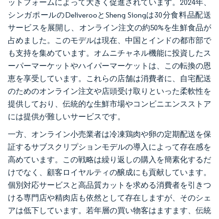
ットフォームによって大きく促進されています。2024年、
シンガポールのDeliverooとSheng Siongは30分食料品配送
サービスを展開し、オンライン注文の約50%を生鮮食品が
占めました。このモデルは現在、中国とインドの都市部で
も支持を集めています。オムニチャネル機能に投資したス
ーパーマーケットやハイパーマーケットは、この転換の恩
恵を享受しています。これらの店舗は消費者に、自宅配送
のためのオンライン注文や店頭受け取りといった柔軟性を
提供しており、伝統的な生鮮市場やコンビニエンスストア
には提供が難しいサービスです。
一方、オンライン小売業者は冷凍鶏肉や卵の定期配送を保
証するサブスクリプションモデルの導入によって存在感を
高めています。この戦略は繰り返しの購入を簡素化するだ
けでなく、顧客ロイヤルティの醸成にも貢献しています。
個別対応サービスと高品質カットを求める消費者を引きつ
ける専門店や精肉店も依然として存在しますが、そのシェ
アは低下しています。若年層の買い物客はますます、伝統