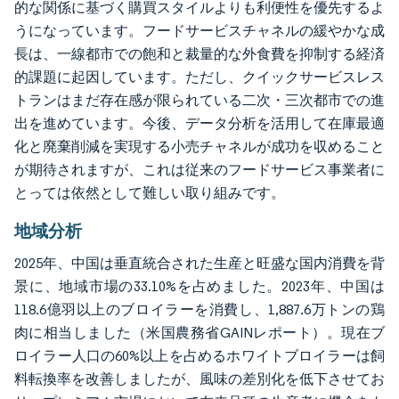
的な関係に基づく購買スタイルよりも利便性を優先するよ
うになっています。フードサービスチャネルの緩やかな成
長は、一線都市での飽和と裁量的な外食費を抑制する経済
的課題に起因しています。ただし、クイックサービスレス
トランはまだ存在感が限られている二次・三次都市での進
出を進めています。今後、データ分析を活用して在庫最適
化と廃棄削減を実現する小売チャネルが成功を収めること
が期待されますが、これは従来のフードサービス事業者に
とっては依然として難しい取り組みです。
地域分析
2025年、中国は垂直統合された生産と旺盛な国内消費を背
景に、地域市場の33.10%を占めました。2023年、中国は
118.6億羽以上のブロイラーを消費し、1,887.6万トンの鶏
肉に相当しました（米国農務省GAINレポート）。現在ブ
ロイラー人口の60%以上を占めるホワイトブロイラーは飼
料転換率を改善しましたが、風味の差別化を低下させてお