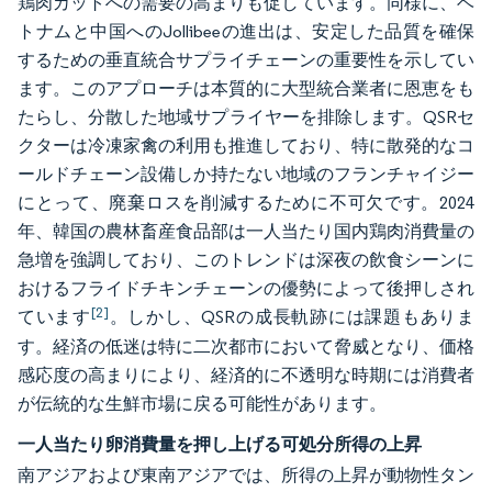
鶏肉カットへの需要の高まりも促しています。同様に、ベ
トナムと中国へのJollibeeの進出は、安定した品質を確保
するための垂直統合サプライチェーンの重要性を示してい
ます。このアプローチは本質的に大型統合業者に恩恵をも
たらし、分散した地域サプライヤーを排除します。QSRセ
クターは冷凍家禽の利用も推進しており、特に散発的なコ
ールドチェーン設備しか持たない地域のフランチャイジー
にとって、廃棄ロスを削減するために不可欠です。2024
年、韓国の農林畜産食品部は一人当たり国内鶏肉消費量の
急増を強調しており、このトレンドは深夜の飲食シーンに
おけるフライドチキンチェーンの優勢によって後押しされ
[2]
ています
。しかし、QSRの成長軌跡には課題もありま
す。経済の低迷は特に二次都市において脅威となり、価格
感応度の高まりにより、経済的に不透明な時期には消費者
が伝統的な生鮮市場に戻る可能性があります。
一人当たり卵消費量を押し上げる可処分所得の上昇
南アジアおよび東南アジアでは、所得の上昇が動物性タン