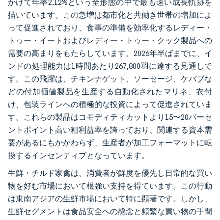
かけて年率2.12%という全形態の中で最も速い成長軌跡を
描いています。この急増は都市化と共働き世帯の増加によ
って促進されており、食事の準備を効率化するレディー・
トゥー・イートおよびレディー・トゥー・クック製品への
需要の高まりをもたらしています。2026年半ばまでに、イ
ンドの処理能力は1時間あたり267,800羽に達する見通しで
す。この飛躍は、チキンナゲット、ソーセージ、ケバブな
どの付加価値製品を生産する自動化されたマリネ、衣付
け、包装ラインへの積極的な投資によって促進されていま
す。これらの製品はコモディティカットより15〜20パーセ
ントポイント高い粗利益率を誇っており、関連する資本需
要があるにもかかわらず、生産者が加工フォーマットに転
換するインセンティブとなっています。
生鮮・チルド家禽は、消費者が鮮度を優先し日常的な買い
物を好む市場において根強い支持を得ています。この行動
は東南アジアの生鮮市場において特に顕著です。しかし、
生鮮セグメントは食品安全への懸念と頻繁な買い物の手間