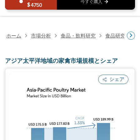
4750
ホーム
市場分析
食品・飲料研究
食品研究
ア
アジア太平洋地域の家禽市場規模とシェア
シェア