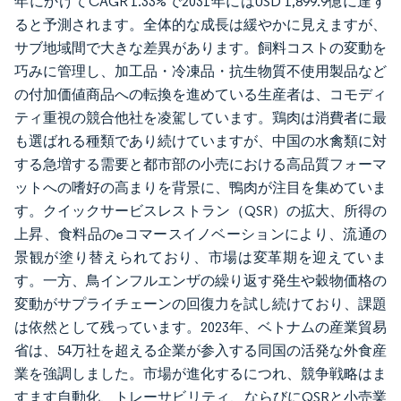
年にかけてCAGR 1.33%で2031年にはUSD 1,899.9億に達す
ると予測されます。全体的な成長は緩やかに見えますが、
サブ地域間で大きな差異があります。飼料コストの変動を
巧みに管理し、加工品・冷凍品・抗生物質不使用製品など
の付加価値商品への転換を進めている生産者は、コモディ
ティ重視の競合他社を凌駕しています。鶏肉は消費者に最
も選ばれる種類であり続けていますが、中国の水禽類に対
する急増する需要と都市部の小売における高品質フォーマ
ットへの嗜好の高まりを背景に、鴨肉が注目を集めていま
す。クイックサービスレストラン（QSR）の拡大、所得の
上昇、食料品のeコマースイノベーションにより、流通の
景観が塗り替えられており、市場は変革期を迎えていま
す。一方、鳥インフルエンザの繰り返す発生や穀物価格の
変動がサプライチェーンの回復力を試し続けており、課題
は依然として残っています。2023年、ベトナムの産業貿易
省は、54万社を超える企業が参入する同国の活発な外食産
業を強調しました。市場が進化するにつれ、競争戦略はま
すます自動化、トレーサビリティ、ならびにQSRと小売業