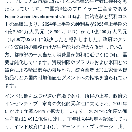
り、プレミアム市場において在来品種の生産者に機会をも
たらしています。中国第3位のブロイラー生産者である
Fujian Sunner Development Co. Ltd.は、供給過剰と飼料コス
トの高騰により、2024年上半期の純利益が2023年上半期の
4億2,600万人民元（5,900万USD）から1億200万人民元
（1,400万USD）に減少したと報告しました。政府のタン
パク質自給の義務付けが生産能力の増大を促進している一
方、都市部の一人当たり消費量が飽和に近づくにつれ、需
要は鈍化しています。貿易制限やブラジルおよび米国との
競合による輸出機会の限界から、統合業者は加工家禽や鴨
製品などの国内付加価値セグメントへの転換を迫られてい
ます。
インドは最も成長が速い市場であり、所得の上昇、政府の
インセンティブ、家禽の文化的受容性に支えられ、2031年
にかけて年率2.44%で拡大しています。2024〜25年度の卵
生産量は1,491.1億個に達し、前年比4.44%増を記録してお
り、インド政府によれば、アーンドラ・プラデーシュ州、