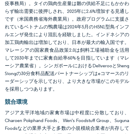
疫事務局）。タイの鶏肉生産量は雛の供給不足にもかかわ
らず輸出需要に後押しされ、2025年に2.6%増加する見通し
です（米国農務省海外農業局）。政府プログラムに支援さ
れているベトナムの鴨農場は2024年5月のH5N1型鳥インフ
ルエンザ発生により混乱を経験しました。インドネシアの
加工鶏肉輸出は増加しており、日本が最大の輸入国です。
マレーシアの国家農食品政策2.0は飼料工場補助金を活用
して2030年までに家禽自給率60%を目指しています（マレ
ーシア農業省）。シンガポールにおけるDeliverooとSheng
Siongの30分食料品配送パートナーシップはeコマースのリ
ーダーシップを示しており、より大きな市場がこのモデル
を採用しつつあります。
競合環境
アジア太平洋地域の家禽市場は中程度に分散しており、
Charoen Pokphand Foods、Wen's Foodstuff Group、Suguna
Foodsなどの業界大手と多数の小規模統合業者が共存して