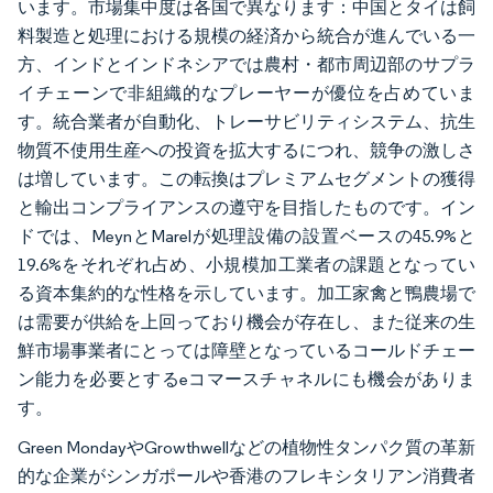
います。市場集中度は各国で異なります：中国とタイは飼
料製造と処理における規模の経済から統合が進んでいる一
方、インドとインドネシアでは農村・都市周辺部のサプラ
イチェーンで非組織的なプレーヤーが優位を占めていま
す。統合業者が自動化、トレーサビリティシステム、抗生
物質不使用生産への投資を拡大するにつれ、競争の激しさ
は増しています。この転換はプレミアムセグメントの獲得
と輸出コンプライアンスの遵守を目指したものです。イン
ドでは、MeynとMarelが処理設備の設置ベースの45.9%と
19.6%をそれぞれ占め、小規模加工業者の課題となってい
る資本集約的な性格を示しています。加工家禽と鴨農場で
は需要が供給を上回っており機会が存在し、また従来の生
鮮市場事業者にとっては障壁となっているコールドチェー
ン能力を必要とするeコマースチャネルにも機会がありま
す。
Green MondayやGrowthwellなどの植物性タンパク質の革新
的な企業がシンガポールや香港のフレキシタリアン消費者