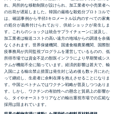
れ、局所的な移動制限が設けられ、加工業者や小売業者へ
の出荷が遅延しました。韓国の厳格な殺処分プロトコルで
は、確認事例から半径3キロメートル以内のすべての家禽
の処分が義務付けられており、供給ショックが発生しま
す。これらのショックは統合サプライチェーンに波及し、
加工業者は輸送コストの高い遠方の地域からの調達を余儀
なくされます。世界保健機関、国連食糧農業機関、国際獣
疫事務局が共同監視プログラムを運営しているものの、低
所得市場では資金不足の獣医インフラにより早期警戒シス
テムが機能不全に陥っています。経済的影響は甚大で、輸
入国による輸出禁止措置は発生封じ込め後も数ヶ月にわた
って継続し、生産者に余剰在庫を抱えさせることになりま
す。中国とベトナムではワクチン戦略が普及しつつありま
す。しかし、ワクチンの有効性への懸念と貿易上の影響か
ら、タイやオーストラリアなどの輸出重視市場での広範な
採用は阻まれています。
世界の穀物市場に連動した揮発性の飼料原材料価格