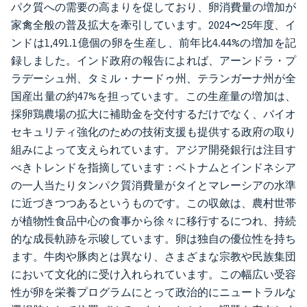
パク質への需要の高まりを促しており、卵消費量の増加が
家禽全般の普及拡大を牽引しています。2024〜25年度、イ
ンドは1,491.1億個の卵を生産し、前年比4.44%の増加を記
録しました。インド政府の報告によれば、アーンドラ・プ
ラデーシュ州、タミル・ナードゥ州、テランガーナ州が全
国産出量の約47%を担っています。この生産量の増加は、
採卵鶏農場の拡大に補助金を交付するだけでなく、バイオ
セキュリティ強化のための技術支援も提供する政府の取り
組みによって支えられています。アジア開発銀行は注目す
べきトレンドを指摘しています：ベトナムとインドネシア
の一人当たりタンパク質消費量がタイとマレーシアの水準
に近づきつつあるというものです。この収斂は、農村世帯
が植物性食品中心の食事から徐々に移行するにつれ、持続
的な成長軌跡を示唆しています。卵は独自の優位性を持ち
ます。牛肉や豚肉とは異なり、さまざまな宗教や民族集団
において文化的に受け入れられています。この幅広い受容
性が卵を栄養プログラムにとって政治的にニュートラルな