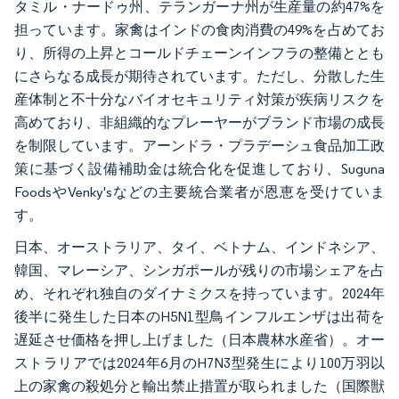
タミル・ナードゥ州、テランガーナ州が生産量の約47%を
担っています。家禽はインドの食肉消費の49%を占めてお
り、所得の上昇とコールドチェーンインフラの整備ととも
にさらなる成長が期待されています。ただし、分散した生
産体制と不十分なバイオセキュリティ対策が疾病リスクを
高めており、非組織的なプレーヤーがブランド市場の成長
を制限しています。アーンドラ・プラデーシュ食品加工政
策に基づく設備補助金は統合化を促進しており、Suguna
FoodsやVenky'sなどの主要統合業者が恩恵を受けていま
す。
日本、オーストラリア、タイ、ベトナム、インドネシア、
韓国、マレーシア、シンガポールが残りの市場シェアを占
め、それぞれ独自のダイナミクスを持っています。2024年
後半に発生した日本のH5N1型鳥インフルエンザは出荷を
遅延させ価格を押し上げました（日本農林水産省）。オー
ストラリアでは2024年6月のH7N3型発生により100万羽以
上の家禽の殺処分と輸出禁止措置が取られました（国際獣