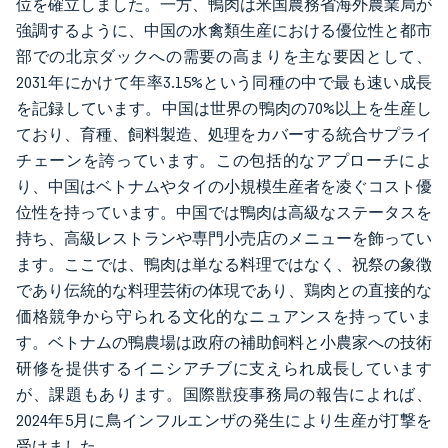
位を確立しました。一方、鴨肉は米国農務省海外農業局が
強調するように、中国の水禽類生産における優位性と都市
部での北京ダックへの需要の高まりを主な要因として、
2031年にかけて年率3.15%という同種の中で最も速い成長
を記録しています。中国は世界の鴨肉の70%以上を生産し
ており、育種、飼料製造、処理をカバーする統合サプライ
チェーンを誇っています。この包括的なアプローチによ
り、中国はベトナムやタイの小規模生産者を凌ぐコスト優
位性を持っています。中国では鴨肉は高級なステータスを
持ち、高級レストランや専門小売店のメニューを飾ってい
ます。ここでは、鴨肉は単なる料理ではなく、祝祭の象徴
であり伝統的な料理芸術の体現であり、鶏肉との直接的な
価格競争から守られる文化的なニュアンスを持っていま
す。ベトナムの鴨農場は政府の補助飼料と小農家への技術
研修を提供するイニシアチブに支えられ成長しています
が、課題もあります。国際獣疫事務局の報告によれば、
2024年5月に鳥インフルエンザの発生により生産が打撃を
受けました。