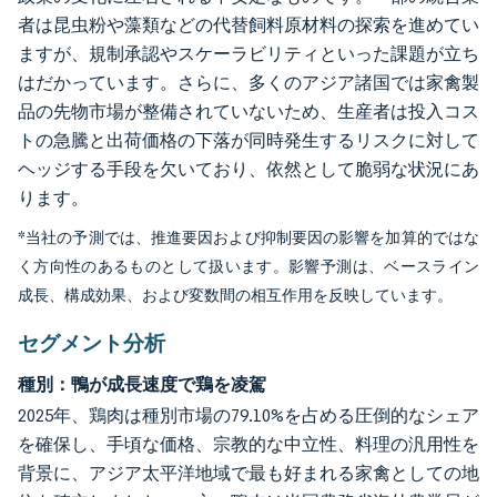
者は昆虫粉や藻類などの代替飼料原材料の探索を進めてい
ますが、規制承認やスケーラビリティといった課題が立ち
はだかっています。さらに、多くのアジア諸国では家禽製
品の先物市場が整備されていないため、生産者は投入コス
トの急騰と出荷価格の下落が同時発生するリスクに対して
ヘッジする手段を欠いており、依然として脆弱な状況にあ
ります。
*当社の予測では、推進要因および抑制要因の影響を加算的ではな
く方向性のあるものとして扱います。影響予測は、ベースライン
成長、構成効果、および変数間の相互作用を反映しています。
セグメント分析
種別：鴨が成長速度で鶏を凌駕
2025年、鶏肉は種別市場の79.10%を占める圧倒的なシェア
を確保し、手頃な価格、宗教的な中立性、料理の汎用性を
背景に、アジア太平洋地域で最も好まれる家禽としての地