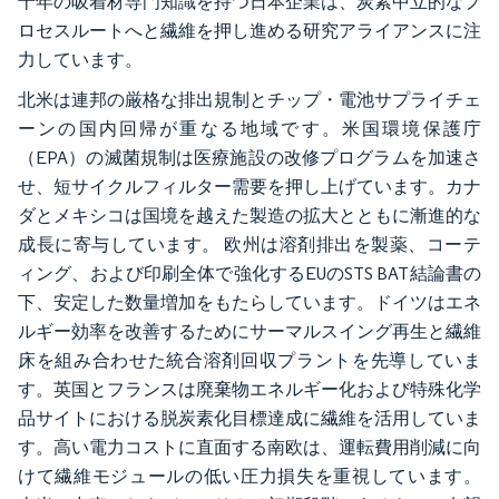
十年の吸着材専門知識を持つ日本企業は、炭素中立的なプ
ロセスルートへと繊維を押し進める研究アライアンスに注
力しています。
北米は連邦の厳格な排出規制とチップ・電池サプライチェ
ーンの国内回帰が重なる地域です。米国環境保護庁
（EPA）の滅菌規制は医療施設の改修プログラムを加速さ
せ、短サイクルフィルター需要を押し上げています。カナ
ダとメキシコは国境を越えた製造の拡大とともに漸進的な
成長に寄与しています。 欧州は溶剤排出を製薬、コーテ
ィング、および印刷全体で強化するEUのSTS BAT結論書の
下、安定した数量増加をもたらしています。ドイツはエネ
ルギー効率を改善するためにサーマルスイング再生と繊維
床を組み合わせた統合溶剤回収プラントを先導していま
す。英国とフランスは廃棄物エネルギー化および特殊化学
品サイトにおける脱炭素化目標達成に繊維を活用していま
す。高い電力コストに直面する南欧は、運転費用削減に向
けて繊維モジュールの低い圧力損失を重視しています。