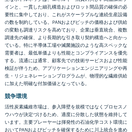
インと、一貫した細孔構造およびロット間品質の確保の必
要性に集中しており、これがスケーラブルな連続生産設備
の数を制約している。PANおよびピッチの価格および供給
の変動も調達リスクを高めており、企業は垂直統合、複数
調達先の確保、より長期的な引き取り契約構造へと向かっ
ている。特に半導体工場や滅菌施設のような高スペックな
需要者は、最低単価よりも性能とコンプライアンスを優先
する。流通には通常、顧客先での技術サービスおよび性能
検証が伴うため、アプリケーションエンジニアリングや再
生・リジェネレーションプログラムが、物理的な繊維供給
に加えた明確な付加価値となっている。
競争環境
活性炭素繊維市場は、参入障壁を規模ではなくプロセスノ
ウハウが決定づけるため、適度に分散した状態を維持して
います。主要プレーヤーは揮発性の石油化学コスト環境に
おいてPANおよびピッチを確保するために川上統合を進め