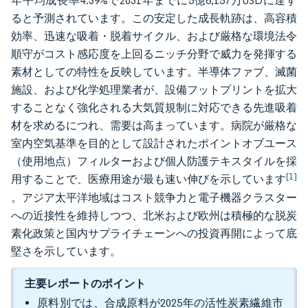
年平均成長率4.39%で2031年までに5億6,157万USDに達す
ると予測されています。この安定した成長軌跡は、高容積
効率、迅速な吸着・脱着サイクル、および厳格な環境法令
順守がコスト感応度を上回るニッチ分野で威力を発揮する
素材としての特性を反映しています。半導体ファブ、滅菌
施設、および化学処理業者が、設備フットプリントを拡大
することなく強化される大気質規制に対応できる先進吸着
材を求めるにつれ、需要は高まっています。病院が厳格な
室内空気基準を目的として設計されたポイントオブユース
（使用地点）フィルターおよび個人防護テキスタイルを採
[1]
用することで、医療用途が最も速い伸びを示しています
。アジア太平洋地域はコスト競争力と電子機器クラスター
への近接性を維持しつつ、北米および欧州は積極的な脱炭
素化政策と国内サプライチェーンへの投資再開によって底
堅さを示しています。
主要レポートのポイント
原料別では、合成原料が2025年の活性炭素繊維市