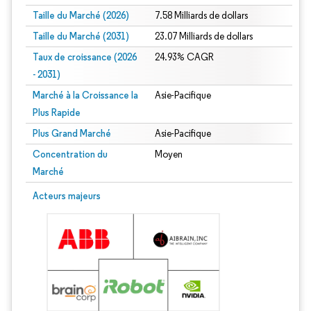
Taille du Marché (2026)
7.58 Milliards de dollars
Taille du Marché (2031)
23.07 Milliards de dollars
Taux de croissance (2026
24.93% CAGR
- 2031)
Marché à la Croissance la
Asie-Pacifique
Plus Rapide
Plus Grand Marché
Asie-Pacifique
Concentration du
Moyen
Marché
Image © Mordor Intelligence. La réutilisation nécessite une attribution sous CC 
Acteurs majeurs