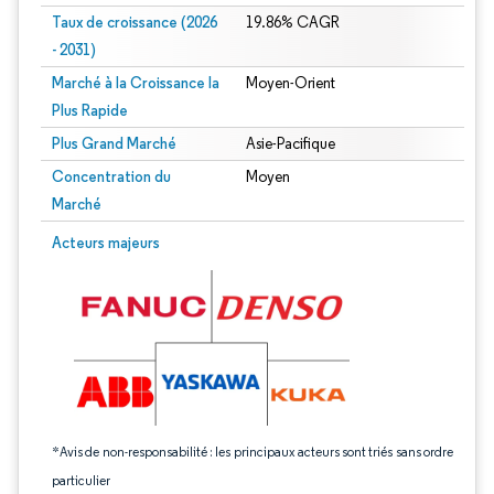
Taux de croissance (2026
19.86% CAGR
- 2031)
Marché à la Croissance la
Moyen-Orient
Plus Rapide
Plus Grand Marché
Asie-Pacifique
Concentration du
Moyen
Marché
Image © Mordor Intelligence. La réutilisation nécessite une attribution sous CC 
Acteurs majeurs
*Avis de non-responsabilité : les principaux acteurs sont triés sans ordre
particulier