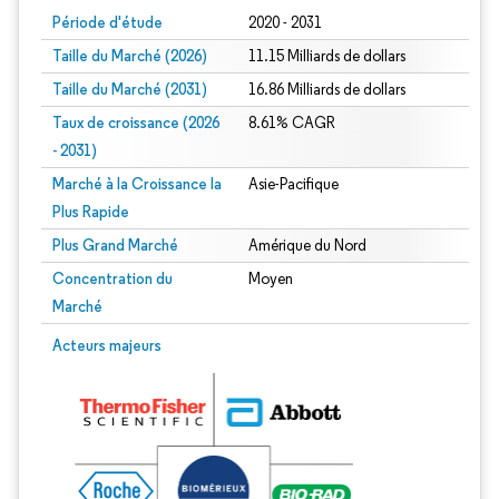
Période d'étude
2020 - 2031
Taille du Marché (2026)
11.15 Milliards de dollars
Taille du Marché (2031)
16.86 Milliards de dollars
Taux de croissance (2026
8.61% CAGR
- 2031)
Marché à la Croissance la
Asie-Pacifique
Plus Rapide
Plus Grand Marché
Amérique du Nord
Concentration du
Moyen
Marché
Image © Mordor Intelligence. La réutilisation nécessite une attribution sous CC 
Acteurs majeurs