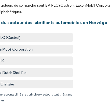
 acteurs de ce marché sont BP PLC (Castrol), ExxonMobil Corporati
alphabétique).
 du secteur des lubrifiants automobiles en Norvège
LC (Castrol)
nMobil Corporation
HS
l Dutch Shell Plc
lEnergies
n-responsabilité : les principaux acteurs sont triés sans
lier