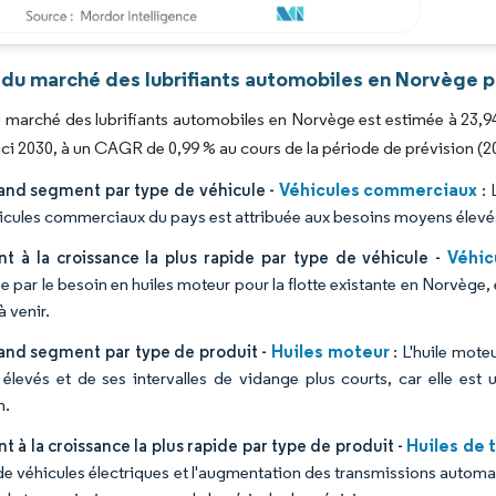
Image © Mordor Intelligence. La réutilisation nécessite une attribution sous CC BY 4.0
 du marché des lubrifiants automobiles en Norvège p
du marché des lubrifiants automobiles en Norvège est estimée à 23,94 m
d'ici 2030, à un CAGR de 0,99 % au cours de la période de prévision (
Véhicules commerciaux
and segment par type de véhicule -
: 
icules commerciaux du pays est attribuée aux besoins moyens élevés
Véhic
t à la croissance la plus rapide par type de véhicule -
 par le besoin en huiles moteur pour la flotte existante en Norvège, 
 venir.
Huiles moteur
rand segment par type de produit -
: L'huile mote
élevés et de ses intervalles de vidange plus courts, car elle est 
n.
Huiles de 
 à la croissance la plus rapide par type de produit -
de véhicules électriques et l'augmentation des transmissions automa