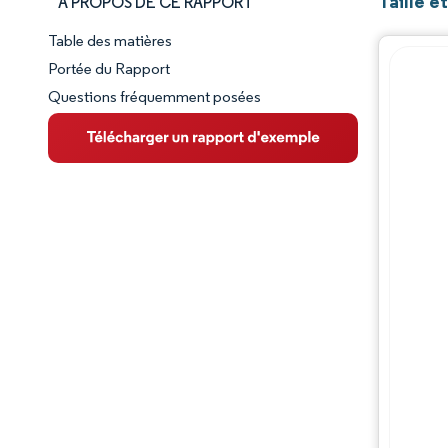
Taille e
À PROPOS DE CE RAPPORT
Table des matières
Aperçu du marché
Portée du Rapport
Questions fréquemment posées
VUE D’ENSEMBLE DU MARCHÉ
Principales tendances du marché
Paysage concurrentiel
Évolutions de l'industrie