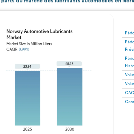
t parts du marché des lubrifiants automobiles en No
Péri
Péri
Prév
Péri
Hist
Volu
Volu
CAGR
Conc