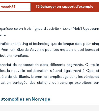
rdor Intelligence. La réutilisation nécessite une attribution sous CC BY 4.0.
anisée selon trois lignes d'activité - ExxonMobil Upstream
ons.
oration marketing et technologique de longue date pour cinq
remium Blue de Valvoline pour ses moteurs diesel lourds et
tribution mondiaux.
rtenariat de coopération dans différents segments. Outre le
es, la nouvelle collaboration s'étend également à Opel et
ère de lubrifiants, le premier remplissage dans les véhicules
lisation partagée des stations de recharge exploitées par
s automobiles en Norvège