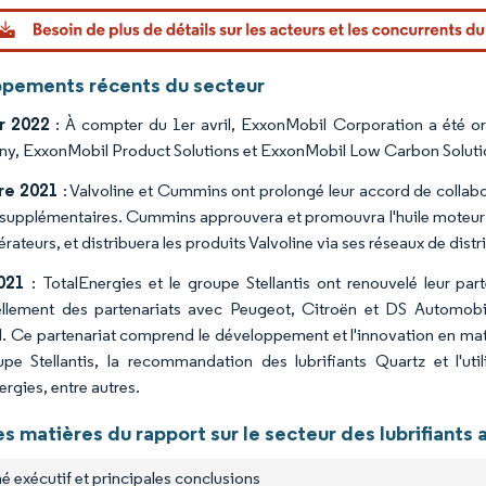
Image © Mo
pements récents du secteur
r 2022
: À compter du 1er avril, ExxonMobil Corporation a été org
, ExxonMobil Product Solutions et ExxonMobil Low Carbon Soluti
re 2021
: Valvoline et Cummins ont prolongé leur accord de collab
supplémentaires. Cummins approuvera et promouvra l'huile moteur P
rateurs, et distribuera les produits Valvoline via ses réseaux de dis
021
: TotalEnergies et le groupe Stellantis ont renouvelé leur pa
llement des partenariats avec Peugeot, Citroën et DS Automobil
l. Ce partenariat comprend le développement et l'innovation en mati
pe Stellantis, la recommandation des lubrifiants Quartz et l'uti
rgies, entre autres.
s matières du rapport sur le secteur des lubrifiant
é exécutif et principales conclusions