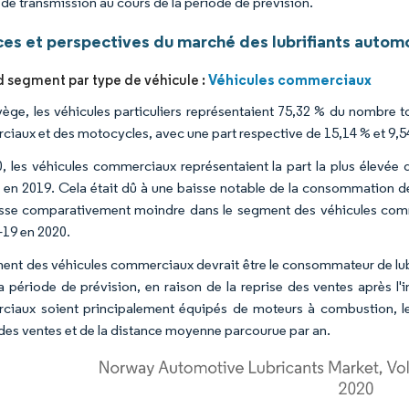
 de transmission au cours de la période de prévision.
es et perspectives du marché des lubrifiants autom
Véhicules commerciaux
d segment par type de véhicule :
ège, les véhicules particuliers représentaient 75,32 % du nombre to
iaux et des motocycles, avec une part respective de 15,14 % et 9,5
, les véhicules commerciaux représentaient la part la plus élevée 
 en 2019. Cela était dû à une baisse notable de la consommation de 
sse comparativement moindre dans le segment des véhicules commer
19 en 2020.
ent des véhicules commerciaux devrait être le consommateur de lubr
la période de prévision, en raison de la reprise des ventes après 
iaux soient principalement équipés de moteurs à combustion, le
des ventes et de la distance moyenne parcourue par an.