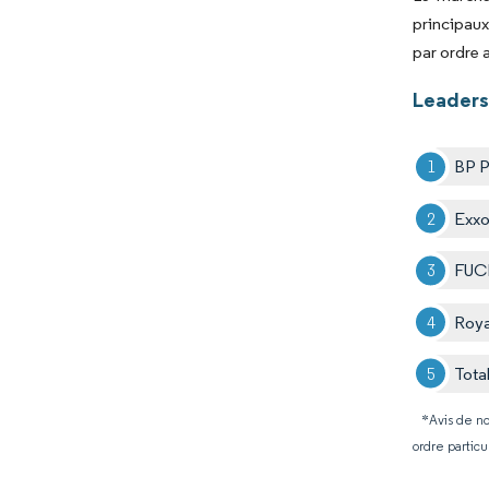
principaux
par ordre 
Leaders
BP P
Exxo
FUC
Roya
Tota
*Avis de no
ordre particu