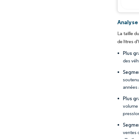
Analyse
La taille 
de litres 
Plus gr
des véh
Segmen
soutenue
années à
Plus g
volume 
pressio
Segment
ventes 