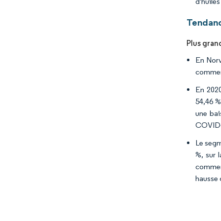
d'huiles
Tendanc
Plus gran
En Norv
commerc
En 2020
54,46 %
une bai
COVID-
Le segm
%, sur 
commerc
hausse 