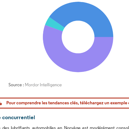
or Intelligence. La réutilisation nécessite une attribution sous CC BY 4.0.
 concurrentiel
 des lubrifiants automobiles en Norvège est modérément consoli