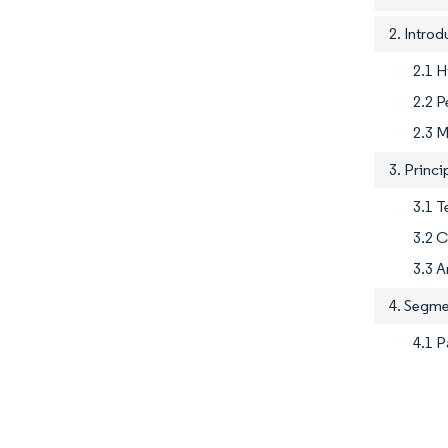
2. Introd
2.1 H
2.2 P
2.3 
3. Princ
3.1 
3.2 C
3.3 A
4. Segme
4.1 P