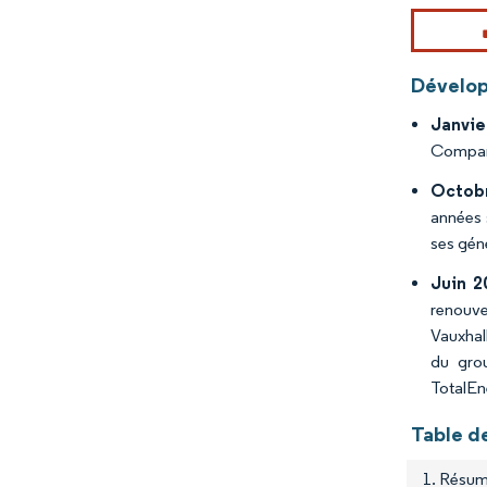
Dévelop
Janvie
Company
Octob
années 
ses géné
Juin 2
renouve
Vauxhal
du grou
TotalEne
Table de
1. Résum