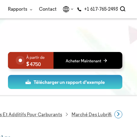
Rapports
Contact
+1 617-765-2493
4750
s Et Additifs Pour Carburants
Marché Des Lubrifiants Autom