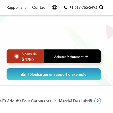
Rapports
Contact
+1 617-765-2493
4750
s Et Additifs Pour Carburants
Marché Des Lubrifiants Automo