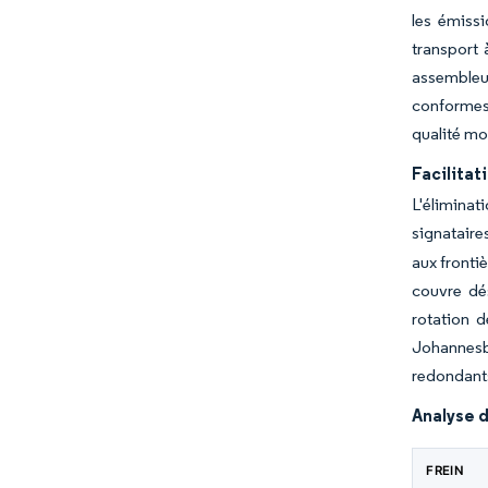
les émiss
transport 
assembleu
conformes
qualité mo
Facilitat
L'éliminat
signatair
aux fronti
couvre dé
rotation d
Johannesb
redondant
Analyse d
FREIN