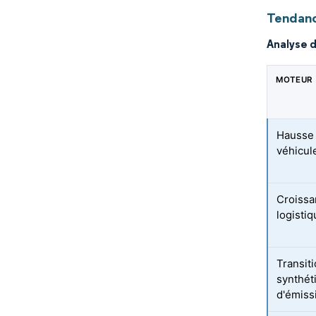
Tendanc
Analyse 
MOTEUR
Hausse 
véhicul
Croissa
logisti
Transit
synthét
d'émiss