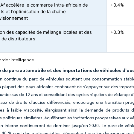
Af accélère le commerce intra-africain de
+0.4%
nts et l'optimisation de la chaîne
visionnement
on des capacités de mélange locales et des
+0.3%
 de distributeurs
rdor Intelligence
e du parc automobile et des importations de véhicules d'o
n continue du parc de véhicules soutient une consommation stable 
a plupart des pays africains continuent de s'appuyer sur des impor
au-dessus de 12 ans et consolidant des cycles réguliers de vidange d
aux de droits d'accise différenciés, encourage une transition pro
es à faible viscosité, élargissant ainsi la demande de produits 
es politiques similaires, équilibrant les incitations progressives aux
n interne continueront de dominer jusqu'en 2030. Le parc de véh
 40 % sont des motocyclettes, démontrant que les deux-roues reste