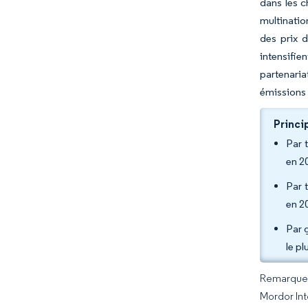
dans les c
multination
des prix 
intensifie
partenaria
émissions E
Princi
Par 
en 2
Par 
en 2
Par 
le pl
Remarque :
Mordor Int