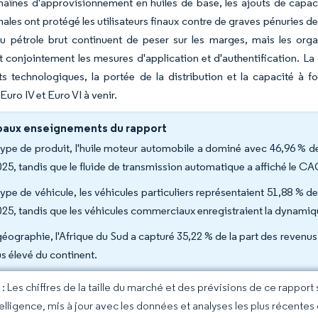
haînes d'approvisionnement en huiles de base, les ajouts de capac
ales ont protégé les utilisateurs finaux contre de graves pénuries de pro
du pétrole brut continuent de peser sur les marges, mais les org
nt conjointement les mesures d'application et d'authentification. La 
ts technologiques, la portée de la distribution et la capacité à
uro IV et Euro VI à venir.
paux enseignements du rapport
type de produit, l'huile moteur automobile a dominé avec 46,96 % de
025, tandis que le fluide de transmission automatique a affiché le CA
type de véhicule, les véhicules particuliers représentaient 51,88 % de
025, tandis que les véhicules commerciaux enregistraient la dynamiq
géographie, l'Afrique du Sud a capturé 35,22 % de la part des reven
us élevé du continent.
 Les chiffres de la taille du marché et des prévisions de ce rapport
elligence, mis à jour avec les données et analyses les plus récentes