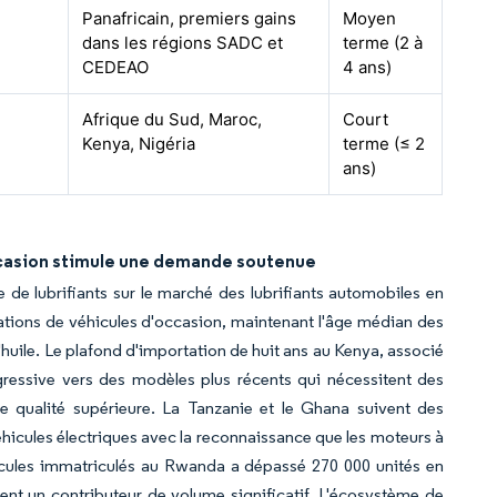
Panafricain, premiers gains
Moyen
dans les régions SADC et
terme (2 à
CEDEAO
4 ans)
Afrique du Sud, Maroc,
Court
Kenya, Nigéria
terme (≤ 2
ans)
ccasion stimule une demande soutenue
de lubrifiants sur le marché des lubrifiants automobiles en
tations de véhicules d'occasion, maintenant l'âge médian des
'huile. Le plafond d'importation de huit ans au Kenya, associé
gressive vers des modèles plus récents qui nécessitent des
de qualité supérieure. La Tanzanie et le Ghana suivent des
 véhicules électriques avec la reconnaissance que les moteurs à
icules immatriculés au Rwanda a dépassé 270 000 unités en
nt un contributeur de volume significatif. L'écosystème de