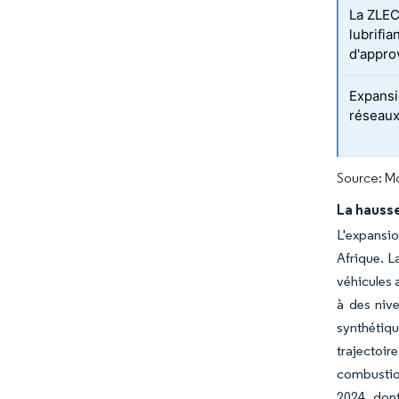
La ZLEC
lubrifia
d'appro
Expansi
réseaux
Source: Mo
La hauss
L'expansio
Afrique. L
véhicules 
à des nive
synthétiqu
trajectoir
combustio
2024, dont