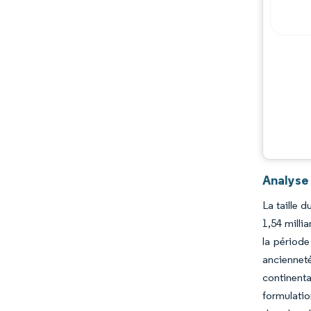
Analyse 
La taille 
1,54 milli
la période
ancienneté
continent
formulatio