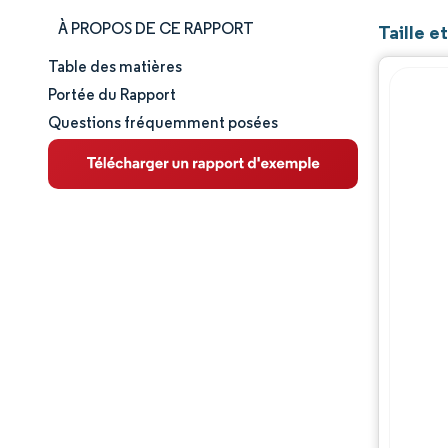
À PROPOS DE CE RAPPORT
Taille e
Table des matières
Taille et part de marché
Portée du Rapport
Questions fréquemment posées
Analyse du marché
Tendances et perspectives
Analyse des segments
Analyse géographique
Paysage concurrentiel
Acteurs majeurs
Évolutions de l'industrie