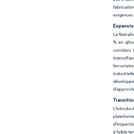
fabricati
exigences 
Expansion
La libéral
% en glis
corridors 
intensifi
ferroviai
industriel
développe
d'approvis
Transitio
L'introdu
plateforme
d'inspecti
à faible te