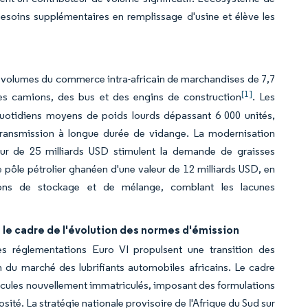
esoins supplémentaires en remplissage d'usine et élève les
es volumes du commerce intra-africain de marchandises de 7,7
[1]
 des camions, des bus et des engins de construction
. Les
 quotidiens moyens de poids lourds dépassant 6 000 unités,
e transmission à longue durée de vidange. La modernisation
eur de 25 milliards USD stimulent la demande de graisses
e pôle pétrolier ghanéen d'une valeur de 12 milliards USD, en
ions de stockage et de mélange, comblant les lacunes
s le cadre de l'évolution des normes d'émission
es réglementations Euro VI propulsent une transition des
n du marché des lubrifiants automobiles africains. Le cadre
icules nouvellement immatriculés, imposant des formulations
osité. La stratégie nationale provisoire de l'Afrique du Sud sur