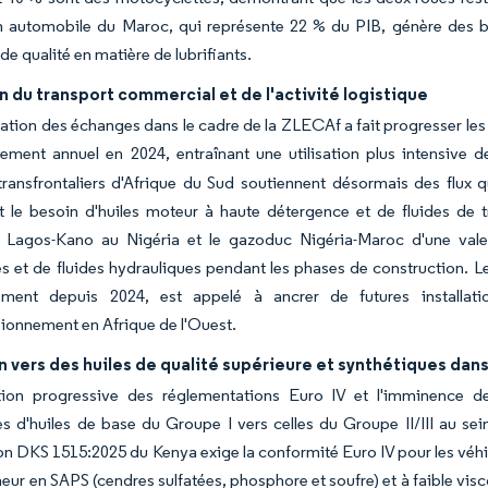
on automobile du Maroc, qui représente 22 % du PIB, génère des b
de qualité en matière de lubrifiants.
 du transport commercial et de l'activité logistique
isation des échanges dans le cadre de la ZLECAf a fait progresser l
sement annuel en 2024, entraînant une utilisation plus intensive
transfrontaliers d'Afrique du Sud soutiennent désormais des flux
ant le besoin d'huiles moteur à haute détergence et de fluides d
re Lagos-Kano au Nigéria et le gazoduc Nigéria-Maroc d'une val
les et de fluides hydrauliques pendant les phases de construction. L
ment depuis 2024, est appelé à ancrer de futures installat
ionnement en Afrique de l'Ouest.
n vers des huiles de qualité supérieure et synthétiques dan
ction progressive des réglementations Euro IV et l'imminence d
s d'huiles de base du Groupe I vers celles du Groupe II/III au sei
on DKS 1515:2025 du Kenya exige la conformité Euro IV pour les véh
neur en SAPS (cendres sulfatées, phosphore et soufre) et à faible visc