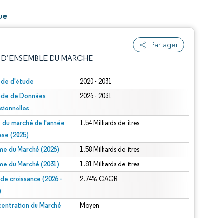
ue
Partager
 D’ENSEMBLE DU MARCHÉ
ode d'étude
2020 - 2031
ode de Données
2026 - 2031
isionnelles
le du marché de l'année
1.54 Milliards de litres
ase (2025)
me du Marché (2026)
1.58 Milliards de litres
e attribution sous CC BY 4.0.
me du Marché (2031)
1.81 Milliards de litres
 de croissance (2026 -
2.74% CAGR
)
entration du Marché
Moyen