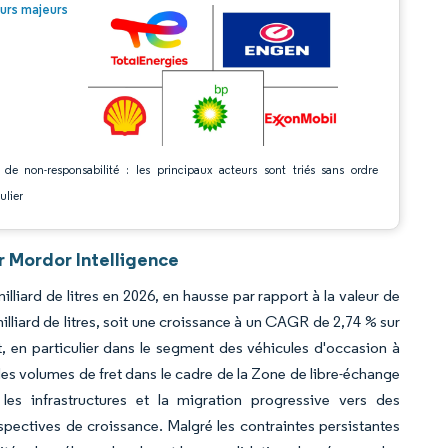
© Mordor Intelligence. La réutilisation nécessite une attribution sous CC BY 4.0.
urs majeurs
 de non-responsabilité : les principaux acteurs sont triés sans ordre
ulier
r Mordor Intelligence
lliard de litres en 2026, en hausse par rapport à la valeur de
illiard de litres, soit une croissance à un CAGR de 2,74 % sur
 en particulier dans le segment des véhicules d'occasion à
es volumes de fret dans le cadre de la Zone de libre-échange
 les infrastructures et la migration progressive vers des
spectives de croissance. Malgré les contraintes persistantes