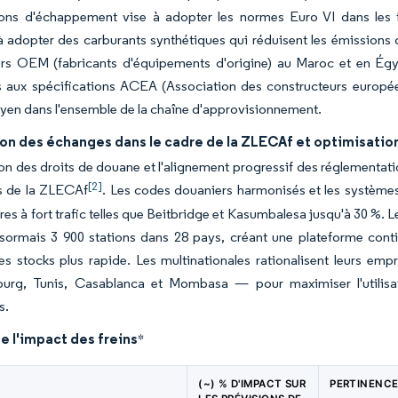
ions d'échappement vise à adopter les normes Euro VI dans les fl
à adopter des carburants synthétiques qui réduisent les émissions 
rs OEM (fabricants d'équipements d'origine) au Maroc et en Égy
 aux spécifications ACEA (Association des constructeurs européen
yen dans l'ensemble de la chaîne d'approvisionnement.
ion des échanges dans le cadre de la ZLECAf et optimisati
ion des droits de douane et l'alignement progressif des réglementation
[2]
es de la ZLECAf
. Les codes douaniers harmonisés et les systèmes
ères à fort trafic telles que Beitbridge et Kasumbalesa jusqu'à 30 %. 
sormais 3 900 stations dans 28 pays, créant une plateforme cont
es stocks plus rapide. Les multinationales rationalisent leurs em
urg, Tunis, Casablanca et Mombasa — pour maximiser l'utilisati
s.
e l'impact des freins
*
(~) % D'IMPACT SUR
PERTINENC