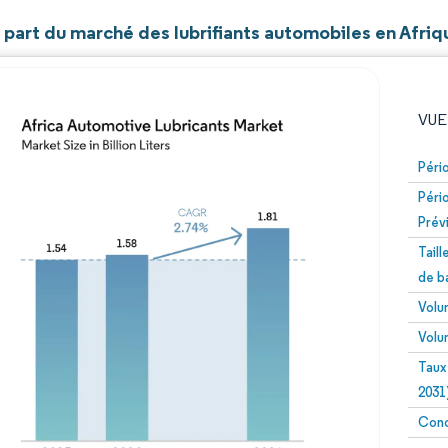
t part du marché des lubrifiants automobiles en Afriq
VUE
Péri
Péri
Prév
Tail
de b
Volu
Image © Mordor Intelligence. La réutilisation nécessite un
Volu
Taux
2031
Conc