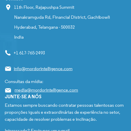
11th Floor, Rajapushpa Summit
Nanakramguda Rd, Financial District, Gachibowli
Hyderabad, Telangana - 500032
India
+1 617-765-2493
info@mordorintelligence.com
Consultas da mídia:
media@mordorintelligence.com
JUNTE-SE A NÓS
Estamos sempre buscando contratar pessoas talentosas com
proporções iguais e extraordinárias de experiência no setor,
capacidade de resolver problemas e inclinação.
Interessado? Envie-nos um e-mail.