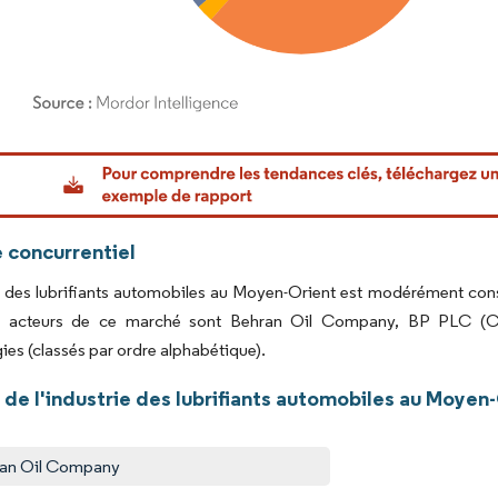
or Intelligence. La réutilisation nécessite une attribution sous CC BY 4.0.
 concurrentiel
des lubrifiants automobiles au Moyen-Orient est modérément conso
x acteurs de ce marché sont Behran Oil Company, BP PLC (Cas
ies (classés par ordre alphabétique).
de l'industrie des lubrifiants automobiles au Moyen
an Oil Company