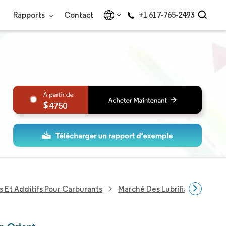
Rapports
Contact
+1 617-765-2493
4750
s Et Additifs Pour Carburants
Marché Des Lubrifiants Autom