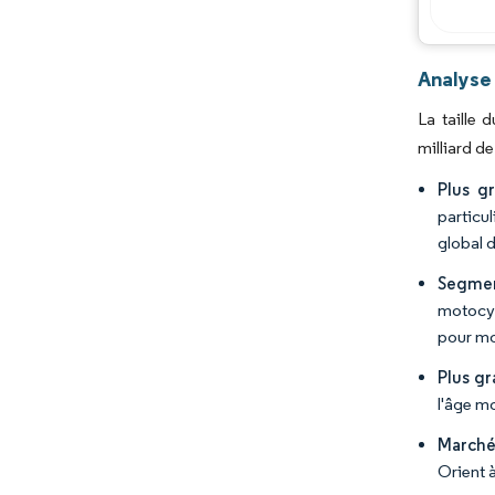
Analyse
La taille 
milliard d
Plus g
particu
global d
Segment
motocyc
pour mo
Plus g
l'âge mo
Marché 
Orient à