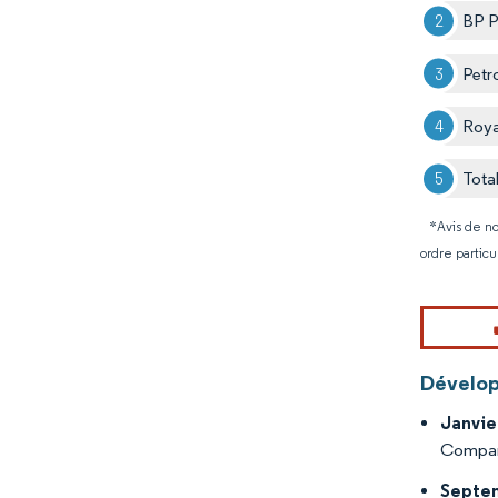
BP P
Petr
Roya
Tota
*Avis de no
ordre particu
Dévelop
Janvie
Company
Septe