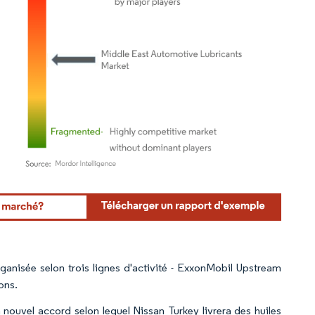
rdor Intelligence. La réutilisation nécessite une attribution sous CC BY 4.0.
anisée selon trois lignes d'activité - ExxonMobil Upstream
ons.
nouvel accord selon lequel Nissan Turkey livrera des huiles