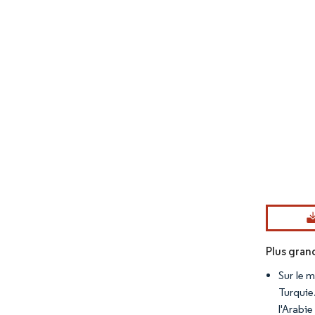
Image © Mord
Plus gran
Sur le 
Turquie
l'Arabie