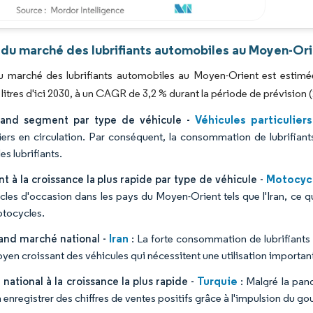
Image © Mordor Intelligence. La réutilisation nécessite une attribution sous CC BY 4.0
 du marché des lubrifiants automobiles au Moyen-Ori
du marché des lubrifiants automobiles au Moyen-Orient est estimée 
e litres d'ici 2030, à un CAGR de 3,2 % durant la période de prévision 
Véhicules particuliers
rand segment par type de véhicule -
liers en circulation. Par conséquent, la consommation de lubrifian
es lubrifiants.
Motocyc
 à la croissance la plus rapide par type de véhicule -
les d'occasion dans les pays du Moyen-Orient tels que l'Iran, ce qu
tocycles.
Iran
rand marché national -
: La forte consommation de lubrifiants 
yen croissant des véhicules qui nécessitent une utilisation important
Turquie
national à la croissance la plus rapide -
: Malgré la pan
 enregistrer des chiffres de ventes positifs grâce à l'impulsion du g