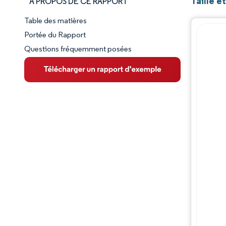
Taille e
À PROPOS DE CE RAPPORT
Table des matières
Aperçu du marché
Portée du Rapport
Questions fréquemment posées
VUE D’ENSEMBLE DU MARCHÉ
Principales tendances du marché
Paysage concurrentiel
Évolutions de l'industrie