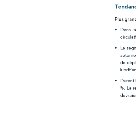
Tendanc
Plus gran
Dans la
circula
Le segm
automob
de dépl
lubrifia
Durant 
%. La r
devraie