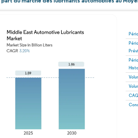
t part du marché des lubrifiants automobiles au Moy
Péri
Péri
Prév
Péri
Hist
Volu
Volu
CAGR
Conc