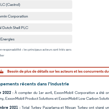
LC (Castrol)
omin Corporation
l Dutch Shell PLC
lEnergies
n-responsabilité : les principaux acteurs sont triés sans
lier
Image © Mo
pements récents dans l'industrie
r 2022
: À compter du 1er avril, ExxonMobil Corporation a été org
, ExxonMobil Product Solutions et ExxonMobil Low Carbon Soluti
mbre 2021
: Total Turkey Pazarlama et Nissan Turkey ont signé un 