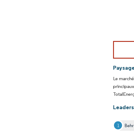
Image © Mord
Paysage
Le marché 
principau
TotalEnerg
Leaders 
Behr