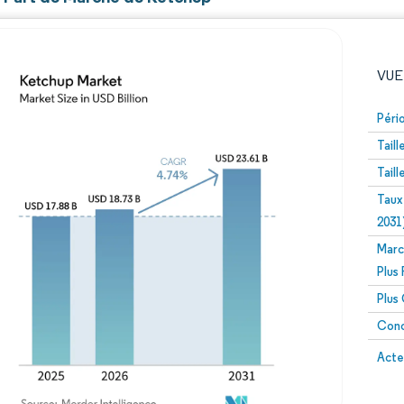
VUE
Péri
Tail
Tail
Taux
2031
Marc
Image © Mordor Intelligence. La réutilisation nécessite un
Plus
Plus
Conc
Image 
Acte