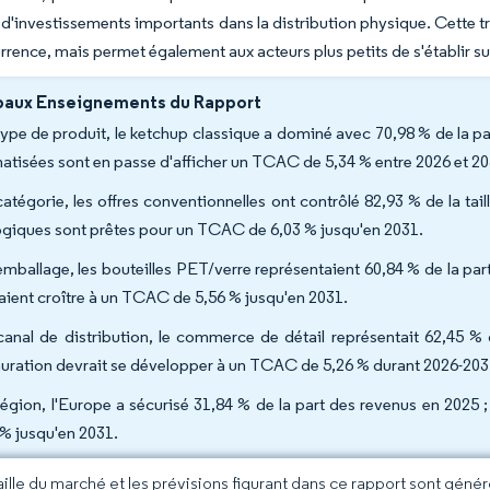
 d'investissements importants dans la distribution physique. Cette 
urrence, mais permet également aux acteurs plus petits de s'établir 
paux Enseignements du Rapport
type de produit, le ketchup classique a dominé avec 70,98 % de la p
atisées sont en passe d'afficher un TCAC de 5,34 % entre 2026 et 20
catégorie, les offres conventionnelles ont contrôlé 82,93 % de la t
ogiques sont prêtes pour un TCAC de 6,03 % jusqu'en 2031.
emballage, les bouteilles PET/verre représentaient 60,84 % de la pa
aient croître à un TCAC de 5,56 % jusqu'en 2031.
canal de distribution, le commerce de détail représentait 62,45 % 
auration devrait se développer à un TCAC de 5,26 % durant 2026-203
région, l'Europe a sécurisé 31,84 % de la part des revenus en 2025 ; 
 % jusqu'en 2031.
taille du marché et les prévisions figurant dans ce rapport sont géné