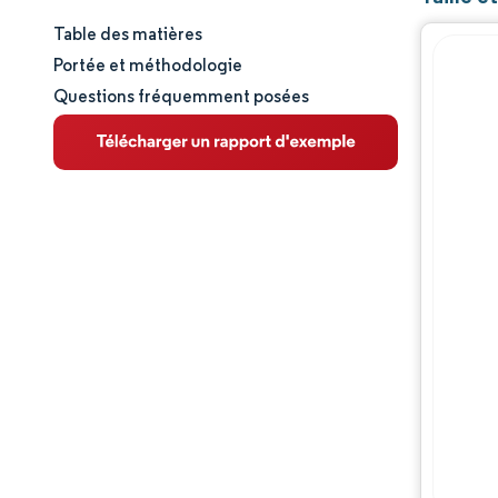
Table des matières
Taille et part de marché
Portée et méthodologie
Questions fréquemment posées
Analyse du marché
Tendances et perspectives
Analyse des segments
Analyse géographique
Paysage réglementaire
Paysage concurrentiel
Acteurs majeurs
Opportunités et perspectives