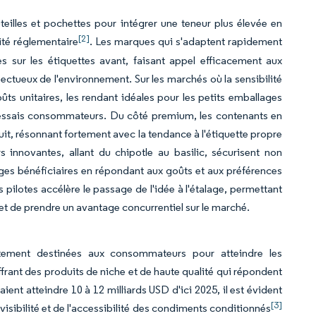
illes et pochettes pour intégrer une teneur plus élevée en
[2]
mité réglementaire
. Les marques qui s'adaptent rapidement
s sur les étiquettes avant, faisant appel efficacement aux
ctueux de l'environnement. Sur les marchés où la sensibilité
oûts unitaires, les rendant idéales pour les petits emballages
s essais consommateurs. Du côté premium, les contenants en
it, résonnant fortement avec la tendance à l'étiquette propre
s innovantes, allant du chipotle au basilic, sécurisent non
es bénéficiaires en répondant aux goûts et aux préférences
pilotes accélère le passage de l'idée à l'étalage, permettant
 de prendre un avantage concurrentiel sur le marché.
ctement destinées aux consommateurs pour atteindre les
frant des produits de niche et de haute qualité qui répondent
ient atteindre 10 à 12 milliards USD d'ici 2025, il est évident
[3]
visibilité et de l'accessibilité des condiments conditionnés