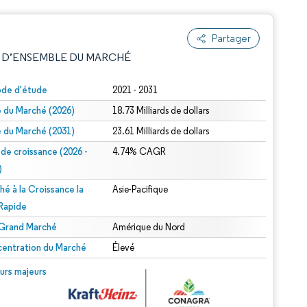
Partager
 D’ENSEMBLE DU MARCHÉ
ode d'étude
2021 - 2031
le du Marché (2026)
18.73 Milliards de dollars
le du Marché (2031)
23.61 Milliards de dollars
 de croissance (2026 -
4.74% CAGR
)
hé à la Croissance la
Asie-Pacifique
e attribution sous CC BY 4.0.
 Rapide
 Grand Marché
Amérique du Nord
entration du Marché
Élevé
© Mordor Intelligence. La réutilisation nécessite une attribution sous CC BY 4.0.
urs majeurs