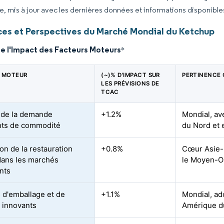
ce, mis à jour avec les dernières données et informations disponible
es et Perspectives du Marché Mondial du Ketchup
de l'Impact des Facteurs Moteurs
*
 MOTEUR
(~)% D'IMPACT SUR
PERTINENCE
LES PRÉVISIONS DE
TCAC
 de la demande
+1.2%
Mondial, av
nts de commodité
du Nord et 
on de la restauration
+0.8%
Cœur Asie-
dans les marchés
le Moyen-Or
nts
 d'emballage et de
+1.1%
Mondial, ad
 innovants
Amérique d