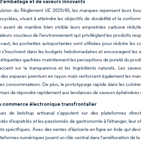
d'emballage et de saveurs innovants
ulsion du Règlement UE 2025/40, les marques repensent leurs boute
ecyclées, visant à atteindre les objectifs de durabilité et la confor
n avant de manière bien visible leurs empreintes carbone réduite
urs soucieux de l'environnement qui privilégient les produits respe
évaut, les pochettes autoportantes sont utilisées pour réduire les c
ui s'inscrivent dans les budgets hebdomadaires et encouragent le
 étiquettes gaufrées maintiennent les perceptions de pureté du produ
accent sur la transparence et les ingrédients naturels. Les saveur
 des espaces premium en rayon mais renforcent également les marg
des consommateurs. De plus, le prototypage rapide dans les cuisines 
rises de répondre rapidement aux tendances de saveurs éphémères et
u commerce électronique transfrontalier
es de ketchup artisanal s'appuient sur des plateformes dire
s d'expatriés et les passionnés de gastronomie à l'étranger, leur of
ûts spécifiques. Avec des ventes d'épicerie en ligne en Inde qui devra
ateformes numériques jouent un rôle central dans l'amélioration de la 