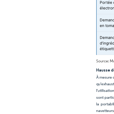
Portée
électron
Demand
en toma
Demand
d'ingréd
étiquet
Source: Mo
Hausse d
À mesure q
qu'exhaust
l'utilisat
sont parti
la portabi
navetteurs