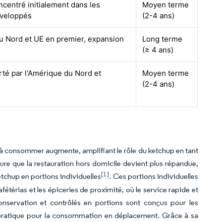
ncentré initialement dans les
Moyen terme
veloppés
(2-4 ans)
 Nord et UE en premier, expansion
Long terme
(≥ 4 ans)
rté par l'Amérique du Nord et
Moyen terme
(2-4 ans)
 à consommer augmente, amplifiant le rôle du ketchup en tant
re que la restauration hors domicile devient plus répandue,
[1]
tchup en portions individuelles
. Ces portions individuelles
fétérias et les épiceries de proximité, où le service rapide et
 conservation et contrôlés en portions sont conçus pour les
ion pratique pour la consommation en déplacement. Grâce à sa