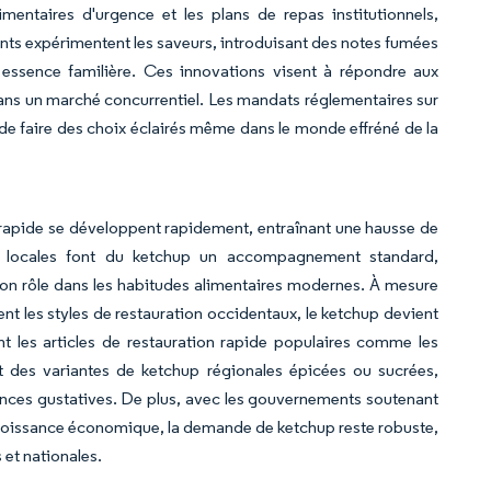
mentaires d'urgence et les plans de repas institutionnels,
ants expérimentent les saveurs, introduisant des notes fumées
ur essence familière. Ces innovations visent à répondre aux
ans un marché concurrentiel. Les mandats réglementaires sur
de faire des choix éclairés même dans le monde effréné de la
e rapide se développent rapidement, entraînant une hausse de
s locales font du ketchup un accompagnement standard,
on rôle dans les habitudes alimentaires modernes. À mesure
nt les styles de restauration occidentaux, le ketchup devient
 les articles de restauration rapide populaires comme les
it des variantes de ketchup régionales épicées ou sucrées,
rences gustatives. De plus, avec les gouvernements soutenant
a croissance économique, la demande de ketchup reste robuste,
 et nationales.