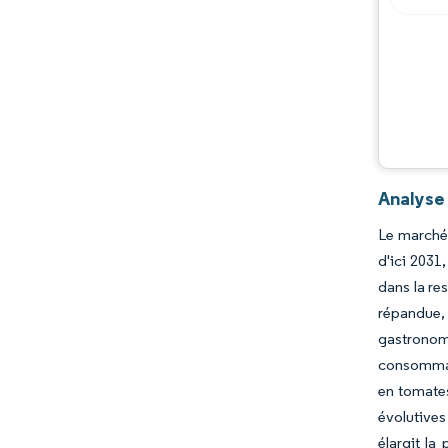
Évolutions de l'industrie
Analyse
Le marché 
d'ici 2031
dans la re
répandue,
gastronomi
consommate
en tomates
évolutive
élargit la