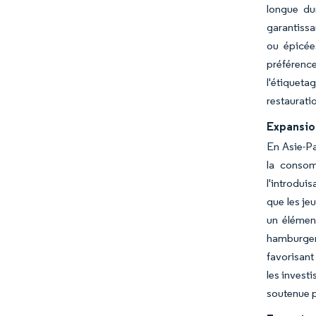
longue dur
garantissa
ou épicées
préférence
l'étiqueta
restaurati
Expansio
En Asie-Pa
la consom
l'introdui
que les je
un élémen
hamburgers
favorisant
les invest
soutenue p