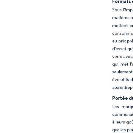
Formats 
Sous l'imp
matières r
mettent e
consommate
au prix pr
d'essai q
verre avec
qui met l'
seulement
évolutifs 
aux entrep
Portée d
Les marqu
communauté
à leurs go
que les pl