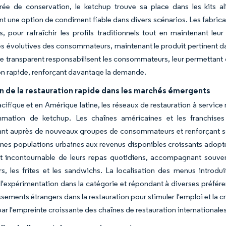
ée de conservation, le ketchup trouve sa place dans les kits ali
nt une option de condiment fiable dans divers scénarios. Les fabric
, pour rafraîchir les profils traditionnels tout en maintenant le
s évolutives des consommateurs, maintenant le produit pertinent d
ge transparent responsabilisent les consommateurs, leur permettant 
on rapide, renforçant davantage la demande.
n de la restauration rapide dans les marchés émergents
cifique et en Amérique latine, les réseaux de restauration à servic
mation de ketchup. Les chaînes américaines et les franchise
sant auprès de nouveaux groupes de consommateurs et renforçant s
unes populations urbaines aux revenus disponibles croissants adopte
t incontournable de leurs repas quotidiens, accompagnant souvent
, les frites et les sandwichs. La localisation des menus introdu
 l'expérimentation dans la catégorie et répondant à diverses préfé
issements étrangers dans la restauration pour stimuler l'emploi et l
ar l'empreinte croissante des chaînes de restauration internationales