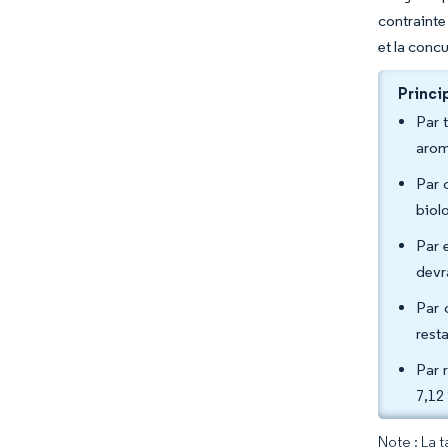
contrainte
et la conc
Princi
Par 
arom
Par 
biol
Par 
devr
Par 
rest
Par 
7,12
Note : La 