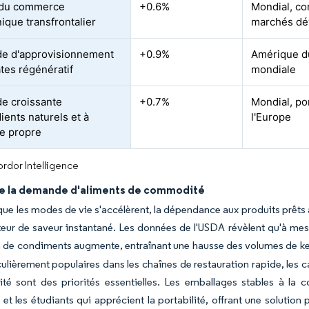
 du commerce
+0.6%
Mondial, co
ique transfrontalier
marchés dé
e d'approvisionnement
+0.9%
Amérique du
tes régénératif
mondiale
e croissante
+0.7%
Mondial, po
ients naturels et à
l'Europe
te propre
rdor Intelligence
e la demande d'aliments de commodité
ue les modes de vie s'accélèrent, la dépendance aux produits prêts
eur de saveur instantané. Les données de l'USDA révèlent qu'à mesu
ion de condiments augmente, entraînant une hausse des volumes de ke
culièrement populaires dans les chaînes de restauration rapide, les ca
lité sont des priorités essentielles. Les emballages stables à la
 et les étudiants qui apprécient la portabilité, offrant une solut